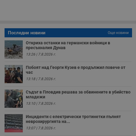
п
у
з
б
VISITOR_PRIVACY_METADATA
5 месеца
Т
YouTube
4
с
.youtube.com
седмици
с
Последни новини
Още новини
с
п
Откриха останки на германски войници в
и
пресъхналия Дунав
п
т
13:26 | 7.8.2026 г.
в
с
з
Побоят над Георги Кузев е продължил повече от
с
час
п
о
13:18 | 7.8.2026 г.
р
п
н
Съдът в Пловдив решава за обвинените в убийство
п
младежи
к
ч
13:10 | 7.8.2026 г.
п
с
б
Инциденти с електрически тротинетки пълнят
неврохирургията на...
__cf_bm
29
Т
Cloudflare Inc.
13:07 | 7.8.2026 г.
минути
с
.twitter.com
59
р