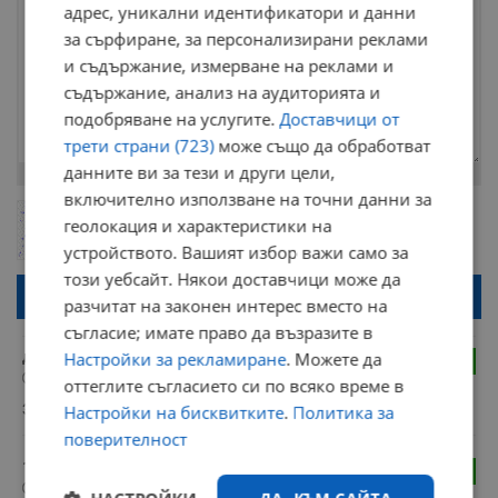
адрес, уникални идентификатори и данни
за сърфиране, за персонализирани реклами
и съдържание, измерване на реклами и
съдържание, анализ на аудиторията и
подобряване на услугите.
Доставчици от
трети страни (723)
може също да обработват
данните ви за тези и други цели,
Остават
2000
символа
включително използване на точни данни за
ОБНОВИ
геолокация и характеристики на
Поради зачестилите злоупотреби в сайта, за да оставите анонимен
коментар или да гласувате изискваме да се идентифицирате с
устройството. Вашият избор важи само за
google акаунт.
този уебсайт. Някои доставчици може да
Натискайки на бутона "Вход с google" по-долу, коментарът ви ще
разчитат на законен интерес вместо на
бъде публикуван анонимно под псевдонима който сте попълнили
по-горе в полето "Твоето име". Никаква лична информация за вас
съгласие; имате право да възразите в
няма да бъде съхранявана при нас или показвана на други
потребители.
Настройки за рекламиране
. Можете да
до 1
4
19:57 | 27.3.2024 г.
оттеглите съгласието си по всяко време в
3 синжира роби!
Настройки на бисквитките
.
Политика за
поверителност
123
4
19:34 | 27.3.2024 г.