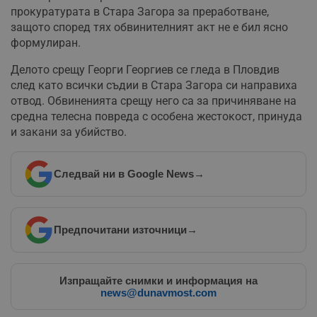
прокуратурата в Стара Загора за преработване,
защото според тях обвинителният акт не е бил ясно
формулиран.
Делото срещу Георги Георгиев се гледа в Пловдив
след като всички съдии в Стара Загора си направиха
отвод. Обвиненията срещу него са за причиняване на
средна телесна повреда с особена жестокост, принуда
и закани за убийство.
Следвай ни в Google News
→
Предпочитани източници
→
Изпращайте снимки и информация на
news@dunavmost.com