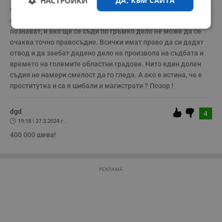
НАСТРОЙКИ
ДА, КЪМ САЙТА
От тази статия ,разбирам че правосъдието в малките 
градове на България е нефункционално. Всички се 
Строго
Ефективност
познават, и ако ще се съди по гръмко дело не може да се 
необходимо
очаква точно правосъдие. Всички имат право да си дадат 
отвод и да заебат дадено дело на произвола на съдбата и 
времето на големите областни градове. Нито един долен 
съдия не намери смелост да го гледа. А ако е истина, че е 
Таргетиране
Функционалност
проститутка и са я шибали и магистрати ? Позор !
dgd
4
Некласифицирани
19:18 | 27.3.2024 г.
400 000 шева!
РЕКЛАМА
Строго необходимо
Ефективност
Таргетиране
Функционалност
Некласифицирани