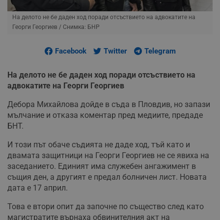
На делото не бе даден ход поради отсъствието на адвокатите на
Георги Георгиев
/ Снимка: БНР
Facebook
Twitter
Telegram
На делото не бе даден ход поради отсъствието на
адвокатите на Георги Георгиев
Дебора Михайлова дойде в съда в Пловдив, но запази
мълчание и отказа коментар пред медиите, предаде
БНТ.
И този път обаче съдията не даде ход, тъй като и
двамата защитници на Георги Георгиев не се явиха на
заседанието. Единият има служебен ангажимент в
същия ден, а другият е предал болничен лист. Новата
дата е 17 април.
Това е втори опит да започне по същество след като
магистратите върнаха обвинителния акт на