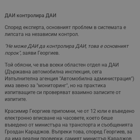
ДАИ контролира ДАИ
Според експерта, основният проблем в системата е
липсата на независим контрол.
"Не може ДАИ да контролира ДАИ, това е основният
порок"
, заяви Георгиев.
Той обясни, че във всеки областен отдел на ДАИ
(Държавна автомобилна инспекция, сега
Изпълнителна агенция "Автомобилна администрация")
има звено за "мониторинг", но на практика
изпитващите си проверяват взаимно записите от
изпитите.
Красимир Георгиев припомни, че от 12 юли е въведено
електронно вписване на часовете, което беше
въведено от министъра на транспорта и съобщенията
Гроздан Караджов. Въпреки това, според Георгиев, за
да има реални проверки, самият министър Караджов