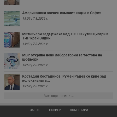
и
т
receive-cookie-deprecation
.hit.gemius.pl
1 година
Т
Американски военен самолет кацна в София
с
15:09 | 7.8.2026 г.
с
н
н
п
б
Митничари задържаха над 10 000 кутии цигари в
п
ТИР край Видин
с
14:42 | 7.8.2026 г.
о
с
а
МВР открива нови лаборатории за тестове на
р
шофьори
у
з
13:59 | 7.8.2026 г.
з
п
Костадин Костадинов: Румен Радев се крие зад
ASP.NET_SessionId
Сесия
Т
Microsoft
колективната...
с
Corporation
D
www.dunavmost.com
13:52 | 7.8.2026 г.
п
и
Виж още новини ...
т
к
п
и
ЗА НАС
НОВИНИ
КОМЕНТАРИ
у
р