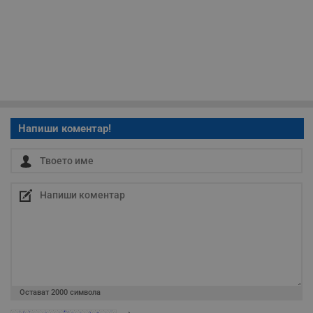
Таргетиране
Функционалност
Некласифицирани
Напиши коментар!
Строго необходимо
Ефективност
Таргетиране
Функционалност
Некласифицирани
Строго необходимите бисквитки позволяват основната
функционалност на уебсайта, като потребителско
влизане и управление на акаунта. Уебсайтът не може да
Остават
2000
символа
се използва правилно без строго необходими
бисквитки.