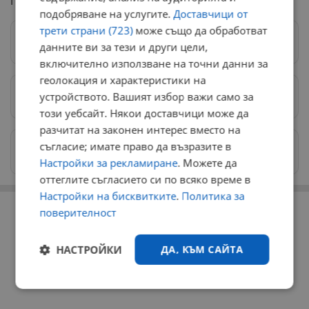
Георгиев.
подобряване на услугите.
Доставчици от
трети страни (723)
може също да обработват
Следвай ни в Google News
→
данните ви за тези и други цели,
включително използване на точни данни за
геолокация и характеристики на
устройството. Вашият избор важи само за
Предпочитани източници
→
този уебсайт. Някои доставчици може да
разчитат на законен интерес вместо на
съгласие; имате право да възразите в
Изпращайте снимки и информация на
news@dunavmost.com
Настройки за рекламиране
. Можете да
оттеглите съгласието си по всяко време в
Настройки на бисквитките
.
Политика за
РЕКЛАМА
поверителност
НАСТРОЙКИ
ДА, КЪМ САЙТА
Строго
Ефективност
необходимо