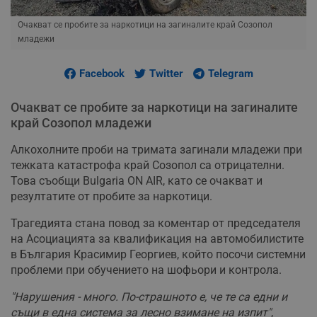
Очакват се пробите за наркотици на загиналите край Созопол
младежи
Facebook
Twitter
Telegram
Очакват се пробите за наркотици на загиналите
край Созопол младежи
Алкохолните проби на тримата загинали младежи при
тежката катастрофа край Созопол са отрицателни.
Това съобщи Bulgaria ON AIR, като се очакват и
резултатите от пробите за наркотици.
Трагедията стана повод за коментар от председателя
на Асоциацията за квалификация на автомобилистите
в България Красимир Георгиев, който посочи системни
проблеми при обучението на шофьори и контрола.
"Нарушения - много. По-страшното е, че те са едни и
същи в една система за лесно взимане на изпит"
,