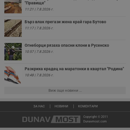
"Правище"
receive-cookie-deprecation
.hit.gemius.pl
1 година
Т
с
11:21 | 7.8.2026 г.
с
н
н
Бърз влак прегази жена край гара Бутово
п
11:17 | 7.8.2026 г.
б
п
с
о
Огнеборци рязаха опасни клони в Русенско
с
а
10:57 | 7.8.2026 г.
р
у
з
з
Разкриха крадец на маратонки в квартал "Родина"
п
10:48 | 7.8.2026 г.
ASP.NET_SessionId
Сесия
Т
Microsoft
с
Corporation
D
www.dunavmost.com
Виж още новини ...
п
и
т
к
ЗА НАС
НОВИНИ
КОМЕНТАРИ
п
и
у
Copyright © 2011
р
Dunavmost.com
к
п