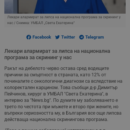
Лекари алармират за липса на национална програма за скрининг у
нас
/ Снимка: УМБАЛ „Света Екатерина“
Facebook
Twitter
Telegram
Лекари алармират за липса на национална
програма за скрининг у нас
Ракът на дебелото черво остава сред водещите
причини за смъртност в страната, като 12% от
починалите с онкологични диагнози са вследствие на
колоректален карцином. Това съобщи д-р Димитър
Пейчинов, хирург в УМБАЛ "Света Екатерина", в
интервю за "News.bg". По думите му заболяването е
трето по честота при мъжете и второ при жените, но
въпреки сериозността му, в България все още липсва
действаща национална скринингова програма.