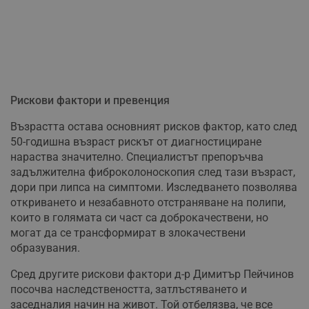
Рискови фактори и превенция
Възрастта остава основният рисков фактор, като след
50-годишна възраст рискът от диагностициране
нараства значително. Специалистът препоръчва
задължителна фиброколоноскопия след тази възраст,
дори при липса на симптоми. Изследването позволява
откриването и незабавното отстраняване на полипи,
които в голямата си част са доброкачествени, но
могат да се трансформират в злокачествени
образувания.
Сред другите рискови фактори д-р Димитър Пейчинов
посочва наследствеността, затлъстяването и
заседналия начин на живот. Той отбелязва, че все