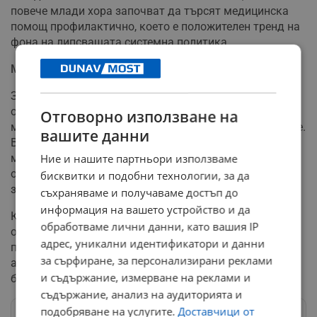
повече млади хора започват да търсят медицинска
помощ профилактично, което е положителен тренд на
фона на липсващата системна политика.
Модерно лечение и държавна абдикация
За пациентите в ранен стадий лапароскопската
операция е най-подходящият метод поради по-
Отговорно използване на
малката травматичност и по-бързото възстановяване.
вашите данни
Въпреки технологичния напредък на българската
медицина, хирургът напомня, че в държавите с
Ние и нашите партньори използваме
организиран скрининг успеваемостта на лечението е
бисквитки и подобни технологии, за да
значително по-висока.
съхраняваме и получаваме достъп до
информация на вашето устройство и да
Към настоящия момент, 31 януари 2026 година,
обработваме лични данни, като вашия IP
очакваните мащабни скринингови програми за
адрес, уникални идентификатори и данни
периода 2025 – 2030 година все още се сблъскват с
за сърфиране, за персонализирани реклами
административни пречки, което оставя милиони
и съдържание, измерване на реклами и
българи извън обхвата на реалната превенция.
съдържание, анализ на аудиторията и
подобряване на услугите.
Доставчици от