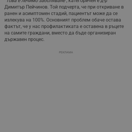
"Това е лечимо заболяване"
, категоричен е д-р
Димитър Пейчинов. Той подчерта, че при откриване в
ранен и асимптомен стадий, пациентът може да се
излекува на 100%. Основният проблем обаче остава
фактът, че у нас профилактиката е оставена в ръцете
на самите граждани, вместо да бъде организиран
държавен процес.
РЕКЛАМА