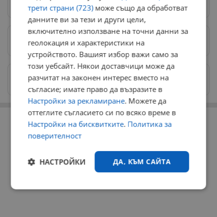
Следвай ни в Google News
→
трети страни (723)
може също да обработват
данните ви за тези и други цели,
включително използване на точни данни за
Предпочитани източници
→
геолокация и характеристики на
устройството. Вашият избор важи само за
този уебсайт. Някои доставчици може да
Изпращайте снимки и информация на
разчитат на законен интерес вместо на
news@dunavmost.com
съгласие; имате право да възразите в
Настройки за рекламиране
. Можете да
оттеглите съгласието си по всяко време в
РЕКЛАМА
Настройки на бисквитките
.
Политика за
поверителност
НАСТРОЙКИ
ДА, КЪМ САЙТА
Строго
Ефективност
необходимо