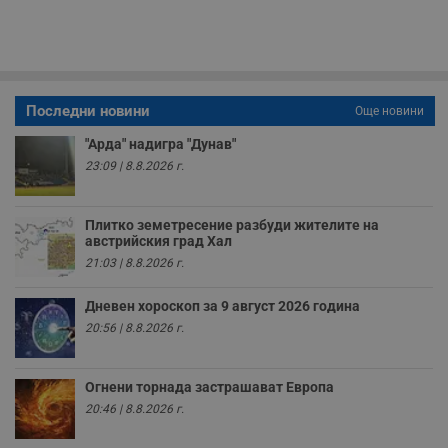
секунди
м
б
о
у
п
о
и
т
Последни новини
Още новини
receive-cookie-deprecation
.hit.gemius.pl
1 година
Т
"Арда" надигра "Дунав"
с
с
23:09 | 8.8.2026 г.
н
н
п
б
Плитко земетресение разбуди жителите на
п
австрийския град Хал
с
о
21:03 | 8.8.2026 г.
с
а
р
Дневен хороскоп за 9 август 2026 година
у
20:56 | 8.8.2026 г.
з
з
п
ASP.NET_SessionId
Сесия
Т
Огнени торнада застрашават Европа
Microsoft
с
Corporation
20:46 | 8.8.2026 г.
D
www.dunavmost.com
п
и