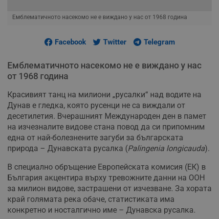
Емблематичното насекомо не е виждано у нас от 1968 година
Facebook
Twitter
Telegram
Емблематичното насекомо не е виждано у нас
от 1968 година
Красивият танц на милиони „русалки“ над водите на
Дунав е гледка, която русенци не са виждали от
десетилетия. Вчерашният Международен ден в памет
на изчезналите видове стана повод да си припомним
една от най-болезнените загуби за българската
природа – Дунавската русалка (
Palingenia longicauda
).
В специално обръщение Европейската комисия (ЕК) в
България акцентира върху тревожните данни на ООН
за милион видове, застрашени от изчезване. За хората
край голямата река обаче, статистиката има
конкретно и носталгично име – Дунавска русалка.