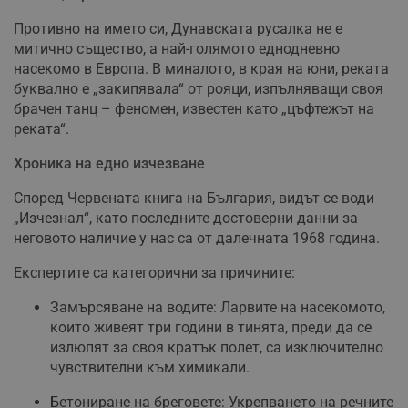
Противно на името си, Дунавската русалка не е
митично същество, а най-голямото еднодневно
насекомо в Европа. В миналото, в края на юни, реката
буквално е „закипявала“ от рояци, изпълняващи своя
брачен танц – феномен, известен като „цъфтежът на
реката“.
Хроника на едно изчезване
Според Червената книга на България, видът се води
„Изчезнал“, като последните достоверни данни за
неговото наличие у нас са от далечната 1968 година.
Експертите са категорични за причините:
Замърсяване на водите: Ларвите на насекомото,
които живеят три години в тинята, преди да се
излюпят за своя кратък полет, са изключително
чувствителни към химикали.
Бетониране на бреговете: Укрепването на речните