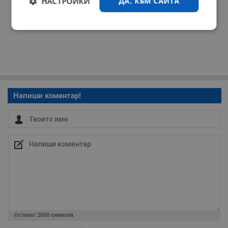
НАСТРОЙКИ
ДА, КЪМ САЙТА
Строго
Ефективност
необходимо
Таргетиране
Функционалност
Напиши коментар!
Некласифицирани
Строго необходимо
Ефективност
Таргетиране
Функционалност
Остават
2000
символа
Некласифицирани