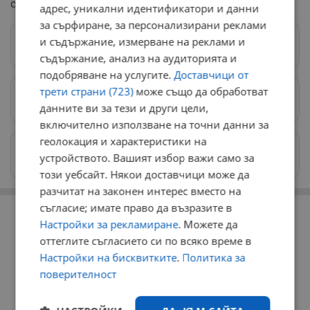
съдбата на Дунав.
адрес, уникални идентификатори и данни
за сърфиране, за персонализирани реклами
и съдържание, измерване на реклами и
Следвай ни в Google News
→
съдържание, анализ на аудиторията и
подобряване на услугите.
Доставчици от
трети страни (723)
може също да обработват
Предпочитани източници
→
данните ви за тези и други цели,
включително използване на точни данни за
геолокация и характеристики на
Изпращайте снимки и информация на
устройството. Вашият избор важи само за
news@dunavmost.com
този уебсайт. Някои доставчици може да
разчитат на законен интерес вместо на
РЕКЛАМА
съгласие; имате право да възразите в
Настройки за рекламиране
. Можете да
оттеглите съгласието си по всяко време в
Настройки на бисквитките
.
Политика за
поверителност