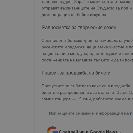
танцова студия „Зора“ и момичетата от мажор
отправят възпитаниците на Студиото за поп и
демонстрации по бойни изкуства.
Равносметка за творческия сезон
Спектакълът бележи края на изминалата учебн
русенските младежи и деца взеха участие в п
национални и международни конкурси и фест
постиженията на младите таланти и да ги пок
График за продажба на билети
Пропуските за събитието вече са в продажба н
билети е разпределен в два етапа: от 15 до 18
самия концерт — 19 юни, работното време ще 
Изпращайте снимки и информация на
n
Следвай ни в Google News
→