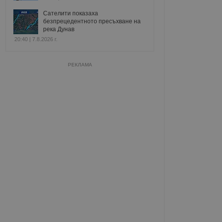
Сателити показаха
безпрецедентното пресъхване на
река Дунав
20:40 | 7.8.2026 г.
РЕКЛАМА