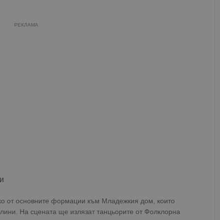
РЕКЛАМА
и
ко от основните формации към Младежкия дом, които
плини. На сцената ще излязат танцьорите от Фолклорна