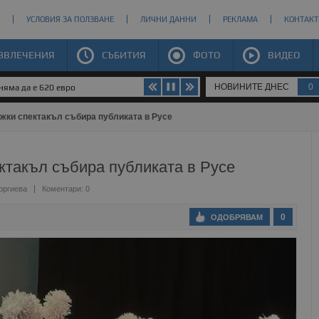
УСЛОВИЯ ЗА ПОЛЗВАНЕ
ЛИЧНИ ДАННИ
РЕКЛАМА
КОНТАКТ
ЗВЛЕЧЕНИЯ
СЪБИТИЯ
ФОТО
ВИДЕО
НОВИНИТЕ ДНЕС
0
яма да е 620 евро
жки спектакъл събира публиката в Русе
такъл събира публиката в Русе
оргиева
Коментари: 0
0
ОДОБРЯВАМ