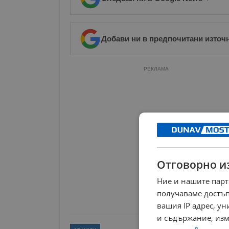
Добави ни в предпочитани източ
РЕКЛАМА
Отговорно и
Ние и нашите парт
получаваме достъп
вашия IP адрес, у
и съдържание, изм