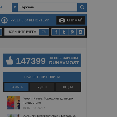
И
РУСЕНСКИ РЕПОРТЕРИ
СНИМАЙ
НОВИНИТЕ ВЧЕРА
78
147399
ФЕНОВЕ ХАРЕСВАТ
DUNAVMOST
НАЙ-ЧЕТЕНИ НОВИНИ
24 ЧАСА
7 ДНИ
30 ДНИ
Георги Рачев: Горещини до второ
пришествие
10:15 | 7.8.2026 г.
Русенски музикант смеси Металика