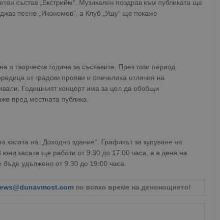
етен състав „Екстрийм“. Музикален поздрав към публиката ще
 джаз пеене „Икономов“, а Клуб „Ушу“ ще покаже
а и творческа година за съставите. През този период
оредица от градски прояви и спечелиха отличия на
ивали. Годишният концерт има за цел да обобщи
аже пред местната публика.
а касата на „Доходно здание“. Графикът за купуване на
 юни касата ще работи от 9:30 до 17:00 часа, а в деня на
бъде удължено от 9:30 до 19:00 часа.
ews@dunavmost.com
по всяко време на денонощието!