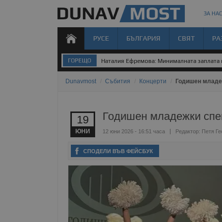
ЗА НАС
РУСЕ
БЪЛГАРИЯ
СВЯТ
РА
ГОРЕЩО
Наталия Ефремова: Минималната заплата н
Dunavmost
/
Събития
/
Концерти
/
Годишен младе
Годишен младежки спек
19
ЮНИ
12 юни 2026 - 16:51 часа
Редактор:
Петя Ге
СПОДЕЛИ ВЪВ ФЕЙСБУК