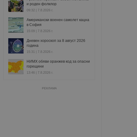
и роден фолклор
09:32 | 7.8.2026 г.
Американски военен самолет кацна
в София
15:09 | 7.8.2026 г.
Дневен хороскоп за 8 август 2026
година
15:31 | 7.8.2026 г.
НИМХ обяви оранжев код за опасни
горещини
13:46 | 7.8.2026 г.
РЕКЛАМА