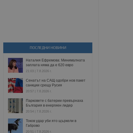
ПОСЛЕДНИ НОВИНИ
Наталия Ефремова: Минималната
заплата няма да е 620 евро
21:03 | 7.8.2026 г.
Сенатът на САЩ одобри нов пакет
санкции срещу Русия
20:57 | 7.8.2026 г.
Парковете с батерии превърнаха
България в енергиен лидер
20:54 | 7.8.2026 г.
Токов удар уби ято щъркели в
Габрово
20:51 | 7.8.2026 г.