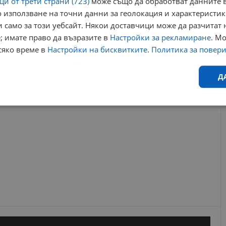
и от трети страни (723)
може също да обработват данните в
 използване на точни данни за геолокация и характеристик
младежки дом русе
културни събития русе
състави русе
 само за този уебсайт. Някои доставчици може да разчитат 
концерт 19 юни
; имате право да възразите в
Настройки за рекламиране
. М
сяко време в
Настройки на бисквитките
.
Политика за повер
РЕКЛАМА
Д
Ефективност
Таргетиране
Функционалност
Н
еобходимо
Ефективност
Таргетиране
Функционалност
Неклас
исквитки позволяват основната функционалност на уебсайта, като потребителско
не може да се използва правилно без строго необходими бисквитки.