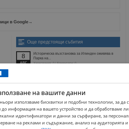
ници в Google
→
Още предстоящи събития
Историческа възстановка за Илинден оживява в
8
Парка на...
АВГ
Харесвания: 0 | Коментари: 0
Британската група Hinterlands ще забие в Парка на
7
младежта
АВГ
Харесвания: 0 | Коментари: 0
Безплатна тренировка на открито събира русенци
4
зползване на вашите данни
на кея
АВГ
Харесвания: 1 | Коментари: 0
ньори използваме бисквитки и подобни технологии, за да 
Музеят в Русе домакинства ушиването на
29
 до информация на вашето устройство и да обработваме ли
гигантска рокля
ЮЛИ
никални идентификатори и данни за сърфиране, за персона
Харесвания: 0 | Коментари: 0
ерване на реклами и съдържание, анализ на аудиторията и