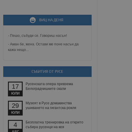
не, зададена от уеб
 ASP.NET MVC
ВИЦ НА ДЕНЯ
спре неразрешеното
т, известно като
тове. Той не съдържа
щожава при затваряне
- Пешо, събуди се. Говориш насън!
- Аман бе, жена. Остави ме поне насън да
ение на съгласието на
кажа нещо...
ст за тяхното
а данни за съгласието
ични политики и
антира, че техните
 сесии.
СЪБИТИЯ ОТ РУСЕ
аничаване между хората
а, за да се правят
Русенската опера превзема
17
хния уебсайт.
Белоградчишките скали
ЮЛИ
сигнализира на
 на бисквитките,
Музеят в Русе домакинства
29
а съответствие и
ушиването на гигантска рокля
ндарти и
ЮЛИ
Безплатна тренировка на открито
ck и предоставя
4
събира русенци на кея
требител използва
йният потребител може
АВГ