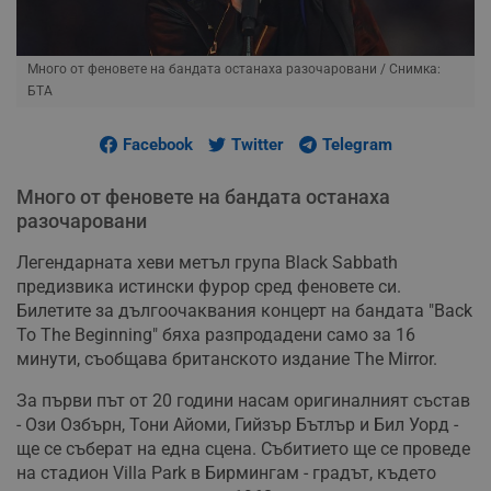
Много от феновете на бандата останаха разочаровани
/ Снимка:
БТА
Facebook
Twitter
Telegram
Много от феновете на бандата останаха
разочаровани
Легендарната хеви метъл група Black Sabbath
предизвика истински фурор сред феновете си.
Билетите за дългоочаквания концерт на бандата "Back
To The Beginning" бяха разпродадени само за 16
минути, съобщава британското издание The Mirror.
За първи път от 20 години насам оригиналният състав
- Ози Озбърн, Тони Айоми, Гийзър Бътлър и Бил Уорд -
ще се съберат на една сцена. Събитието ще се проведе
на стадион Villa Park в Бирмингам - градът, където