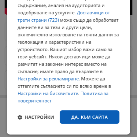
съдържание, анализ на аудиторията и
подобряване на услугите.
Доставчици от
трети страни (723)
може също да обработват
данните ви за тези и други цели,
Следвай ни в Google News
→
включително използване на точни данни за
геолокация и характеристики на
устройството. Вашият избор важи само за
Предпочитани източници
→
този уебсайт. Някои доставчици може да
разчитат на законен интерес вместо на
съгласие; имате право да възразите в
Изпращайте снимки и информация на
Настройки за рекламиране
. Можете да
news@dunavmost.com
оттеглите съгласието си по всяко време в
Настройки на бисквитките
.
Политика за
поверителност
РЕКЛАМА
НАСТРОЙКИ
ДА, КЪМ САЙТА
Строго
Ефективност