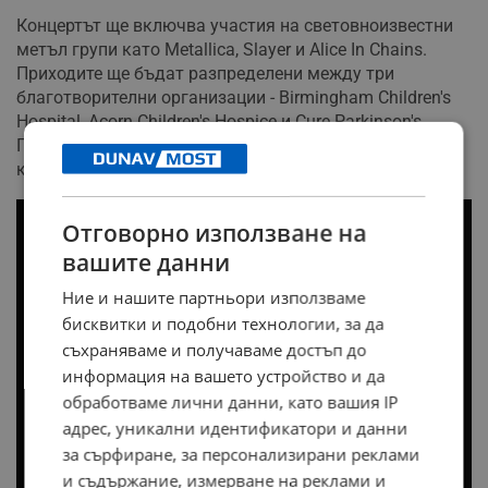
Концертът ще включва участия на световноизвестни
метъл групи като Metallica, Slayer и Alice In Chains.
Приходите ще бъдат разпределени между три
благотворителни организации - Birmingham Children's
Hospital, Acorn Children's Hospice и Cure Parkinson's.
Последната кауза е особено близка до Ози Озбърн,
който живее с болестта на Паркинсон от 2020 година.
Отговорно използване на
вашите данни
Ние и нашите партньори използваме
бисквитки и подобни технологии, за да
съхраняваме и получаваме достъп до
информация на вашето устройство и да
обработваме лични данни, като вашия IP
адрес, уникални идентификатори и данни
за сърфиране, за персонализирани реклами
и съдържание, измерване на реклами и