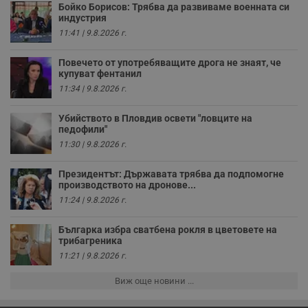
о
Бойко Борисов: Трябва да развиваме военната си
и
индустрия
т
11:41 | 9.8.2026 г.
receive-cookie-deprecation
.hit.gemius.pl
1 година
Т
с
Повечето от употребяващите дрога не знаят, че
с
купуват фентанил
н
н
11:34 | 9.8.2026 г.
п
б
п
Убийството в Пловдив освети "ловците на
с
педофили"
о
с
11:30 | 9.8.2026 г.
а
р
у
Президентът: Държавата трябва да подпомогне
з
производството на дронове...
з
п
11:24 | 9.8.2026 г.
ASP.NET_SessionId
Сесия
Т
Microsoft
с
Българка избра сватбена рокля в цветовете на
Corporation
D
www.dunavmost.com
трибагреника
п
11:21 | 9.8.2026 г.
и
т
к
Виж още новини ...
п
и
у