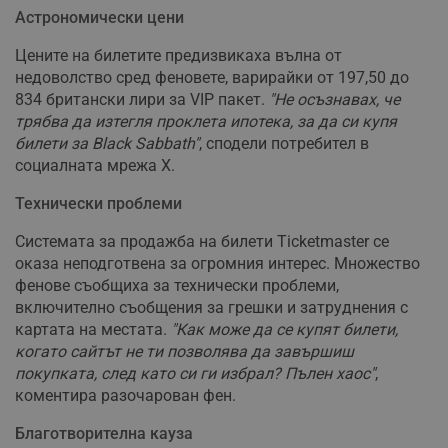
Астрономически цени
Цените на билетите предизвикаха вълна от
недоволство сред феновете, варирайки от 197,50 до
834 британски лири за VIP пакет.
"Не осъзнавах, че
трябва да изтегля проклета ипотека, за да си купя
билети за Black Sabbath"
, сподели потребител в
социалната мрежа X.
Технически проблеми
Системата за продажба на билети Ticketmaster се
оказа неподготвена за огромния интерес. Множество
фенове съобщиха за технически проблеми,
включително съобщения за грешки и затруднения с
картата на местата.
"Как може да се купят билети,
когато сайтът не ти позволява да завършиш
покупката, след като си ги избрал? Пълен хаос"
,
коментира разочарован фен.
Благотворителна кауза