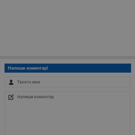
необходимо
Таргетиране
Функционалност
Некласифицирани
Напиши коментар!
Строго необходимо
Ефективност
Таргетиране
Функционалност
Некласифицирани
Строго необходимите бисквитки позволяват основната
функционалност на уебсайта, като потребителско
влизане и управление на акаунта. Уебсайтът не може да