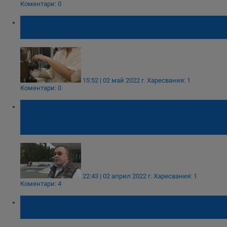
Коментари: 0
Рекорден недостиг на работна ръка в
Германия
15:52 | 02 май 2022 г.
Харесвания: 1
Коментари: 0
Хотелиерите по Черноморието се
опасяват, че Турция им ще открадне
туристите
22:43 | 02 април 2022 г.
Харесвания: 1
Коментари: 4
Германия: Работиш по цял ден, а
заплатата ти накрая е жалка работа