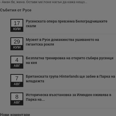
страници са били
- Аман бе, жена. Остави ме поне насън да кажа нещо...
заредени. Целта е
да се подобри
Събития от Русе
съдържанието на
сайта и
потребителския
Русенската опера превзема Белоградчишките
17
опит.
скали
ЮЛИ
Gdynp
1 година
Тази бисквитка се
Gemius
използва с цел
.hit.gemius.pl
събиране на
Музеят в Русе домакинства ушиването на
29
информация за
гигантска рокля
потребителското
ЮЛИ
поведение и
предпочитания.
Тази информация
Безплатна тренировка на открито събира русенци
4
се използва, за да
на кея
се оптимизира
АВГ
представянето на
уебсайта и да
направят
Британската група Hinterlands ще забие в Парка на
7
рекламните
младежта
съобщения по-
АВГ
важни за
потребителя.
Историческа възстановка за Илинден оживява в
8
Парка на...
АВГ
Нови коментари