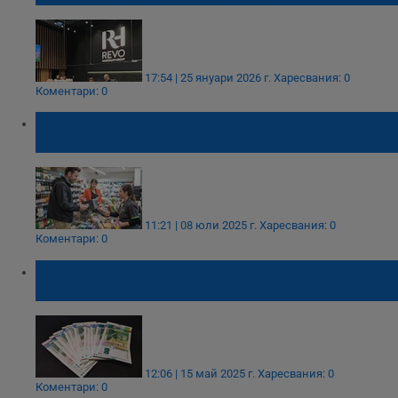
17:54 | 25 януари 2026 г.
Харесвания: 0
Коментари: 0
Пети месец спад на обявите за работа в
България
11:21 | 08 юли 2025 г.
Харесвания: 0
Коментари: 0
НСИ: Средната заплата достигна 2443
лева
12:06 | 15 май 2025 г.
Харесвания: 0
Коментари: 0