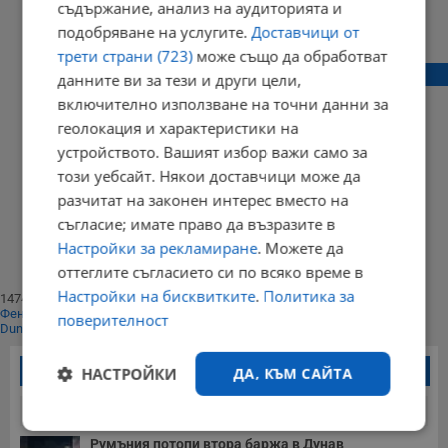
съдържание, анализ на аудиторията и
11:15 | 09 септември 2014 г.
Харесвания: 0
подобряване на услугите.
Доставчици от
Коментари: 0
трети страни (723)
може също да обработват
Настъпва глад за сервитьори и бармани
данните ви за тези и други цели,
включително използване на точни данни за
геолокация и характеристики на
устройството. Вашият избор важи само за
13:25 | 11 март 2014 г.
Харесвания: 0
този уебсайт. Някои доставчици може да
Коментари: 0
разчитат на законен интерес вместо на
Начало
съгласие; имате право да възразите в
⟨⟨
1
Настройки за рекламиране
. Можете да
⟩⟩
оттеглите съгласието си по всяко време в
Край
Настройки на бисквитките
.
Политика за
147401
Фенове харесват
поверителност
Dunavmost
Най-четени новини
НАСТРОЙКИ
ДА, КЪМ САЙТА
24 часа
7 дни
30 дни
Строго
Ефективност
Румъния потопи втора баржа в Дунав