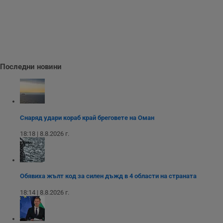
о
и
т
receive-cookie-deprecation
.hit.gemius.pl
1 година
Т
с
с
н
н
п
Последни новини
б
п
с
о
с
а
р
Снаряд удари кораб край бреговете на Оман
у
з
з
18:18 | 8.8.2026 г.
п
ASP.NET_SessionId
Сесия
Т
Microsoft
с
Corporation
D
www.dunavmost.com
п
Обявиха жълт код за силен дъжд в 4 области на страната
и
т
18:14 | 8.8.2026 г.
к
п
и
у