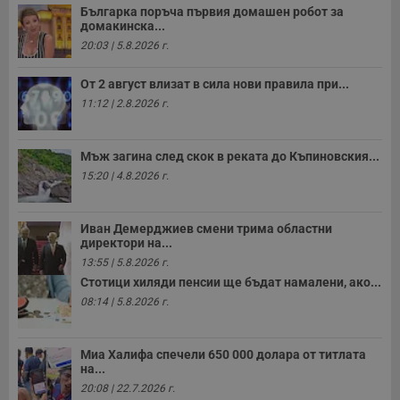
бисквитки.
Българка поръча първия домашен робот за
домакинска...
Валиден
Име
Доставчик
/
Домейн
О
20:03 | 5.8.2026 г.
до
__RequestVerificationToken
Сесия
Т
Microsoft
От 2 август влизат в сила нови правила при...
п
Corporation
ф
www.dunavmost.com
11:12 | 2.8.2026 г.
з
п
и
п
Мъж загина след скок в реката до Къпиновския...
A
т
15:20 | 4.8.2026 г.
е
д
н
п
Иван Демерджиев смени трима областни
с
директори на...
у
и
13:55 | 5.8.2026 г.
ф
Стотици хиляди пенсии ще бъдат намалени, ако...
н
м
08:14 | 5.8.2026 г.
Т
и
п
у
Миа Халифа спечели 650 000 долара от титлата
з
на...
б
20:08 | 22.7.2026 г.
VISITOR_PRIVACY_METADATA
5 месеца
Т