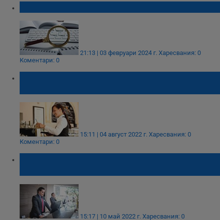
Кои са най-търсените професии?
21:13 | 03 февруари 2024 г.
Харесвания: 0
Коментари: 0
Значителен спад на обявите за работа
през юли
15:11 | 04 август 2022 г.
Харесвания: 0
Коментари: 0
Двуцифрен ръст на обявите за работа в
хотели и ресторанти през април
15:17 | 10 май 2022 г.
Харесвания: 0