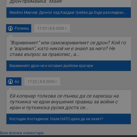
дрон-примамка “Майя”
Ивайло Мирчев: Дронът над Кардам трябва да бъде разследван...
Русенец
17:25 | 8.8.2026 г.
"Взривеният" или самовзривилият се дрон? Кой го
е "взривил", като никой не е знаел за него? Не
става въпрос за правопис , а...
Взривеният дрон не е оставил дълбоки кратери
Аз
17:22 | 8.8.2026 г.
Ей копанар толкова се пънеш да се харесаш на
путкинка че едни внушения правиш за войни с
иран и путкинска русия доста се...
Костадин Костадинов: Нали НАТО щяха да ни пазят?
Виж всички коментари