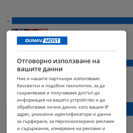
5000 наши студенти си стягат багажа
22:52 | 28 май 2017 г.
Харесвания: 0
Коментари: 0
Отговорно използване на
Глад за кадърни работници в Русе
вашите данни
Ние и нашите партньори използваме
бисквитки и подобни технологии, за да
20:08 | 26 октомври 2016 г.
Харесвания: 4
съхраняваме и получаваме достъп до
Коментари: 17
информация на вашето устройство и да
Русенските работодатели готвят
обработваме лични данни, като вашия IP
съкращения
адрес, уникални идентификатори и данни
за сърфиране, за персонализирани реклами
и съдържание, измерване на реклами и