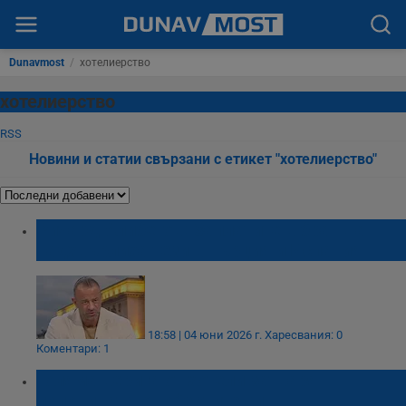
Dunavmost
/
хотелиерство
хотелиерство
RSS
Новини и статии свързани с етикет "хотелиерство"
Ричард Алибегов: Заплатите в бранша
надхвърлиха тези в Гърция и Испания
18:58 | 04 юни 2026 г.
Харесвания: 0
Коментари: 1
Голяма верига от хотели затваря
половината от обектите си