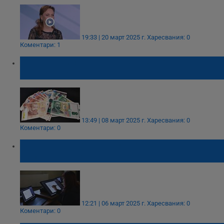
19:33 | 20 март 2025 г.
Харесвания: 0
Коментари: 1
Най-големият ръст на заплатите е при
строителите и ресторантьорите
13:49 | 08 март 2025 г.
Харесвания: 0
Коментари: 0
Над една трета от обявите за работа не
изискват опит
12:21 | 06 март 2025 г.
Харесвания: 0
Коментари: 0