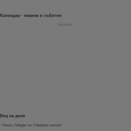
събиране на
данни за
поведението и
взаимодействието
Календар - новини и събития
на посетителите.
Той помага за
РЕКЛАМА
подобряване на
потребителския
опит, като
разбира как
потребителите се
ангажират с
различни
елементи на
уебсайта по
време на етапите
на тестване.
Gdyn
1 година
Тази бисквитка се
Gemius
използва за
.hit.gemius.pl
събиране на
анонимни
статистически
данни, свързани с
посещенията в
уебсайта на
потребителя, като
броя на
Виц на деня
посещенията,
средното време,
прекарано на
- Пешо, събуди се. Говориш насън!
уебсайта и какви