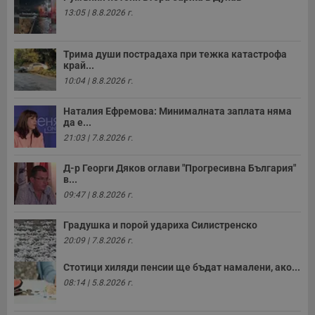
необходимо
13:05 | 8.8.2026 г.
Трима души пострадаха при тежка катастрофа
Таргетиране
Функционалност
край...
10:04 | 8.8.2026 г.
Некласифицирани
Наталия Ефремова: Минималната заплата няма
да е...
21:03 | 7.8.2026 г.
Д-р Георги Дяков оглави "Прогресивна България"
в...
09:47 | 8.8.2026 г.
Строго необходимо
Ефективност
Градушка и порой удариха Силистренско
Таргетиране
Функционалност
20:09 | 7.8.2026 г.
Некласифицирани
Стотици хиляди пенсии ще бъдат намалени, ако...
Строго необходимите бисквитки позволяват основната
08:14 | 5.8.2026 г.
функционалност на уебсайта, като потребителско
влизане и управление на акаунта. Уебсайтът не може да
се използва правилно без строго необходими