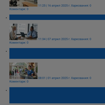
11:25 | 16 април 2025 г.
Харесвания: 0
Коментари: 0
40% от обявите за работа са в София
11:34 | 07 април 2025 г.
Харесвания: 0
Коментари: 0
Ръст от 9% на свободните работни места в
страната
08:01 | 01 април 2025 г.
Харесвания: 0
Коментари: 0
Поли Карастоянова: Туризмът и
ресторантьорството са локомотиви на
икономиката