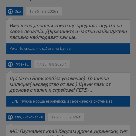
Око
17:36 | 8.8.2026 г.
Има шепа доволни които ще продават водата на
свръх печалби. Държавните и частни наблюдатели
пасивно наблюдават как ще...
Река По споделя съдбата на Дунав
Русенец
17:35 | 8.8.2026 г.
Що бе г-н Борисов(без уважение). Гранична
милиция( наследство от вас ) Ще ни пази от
дронове с палки и спрейове! ГЕРБ-...
ГЕРБ: Нужна е обща европейска и съюзническа система за...
ало, нискочелия
17:26 | 8.8.2026 г.
МО: Падналият край Кардам дрон е украински, тип