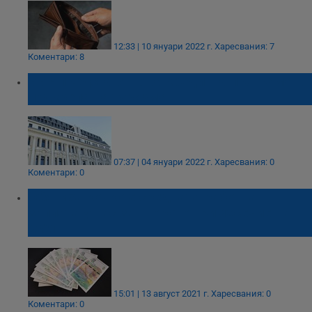
12:33 | 10 януари 2022 г.
Харесвания: 7
Коментари: 8
ББР представя нова кредитна програма в
подкрепа на туризма
07:37 | 04 януари 2022 г.
Харесвания: 0
Коментари: 0
Обявиха колко е средната работна
заплата у нас за второто тримесечие на
2021
15:01 | 13 август 2021 г.
Харесвания: 0
Коментари: 0