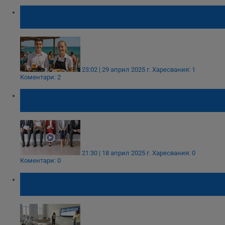
Ученици печелят до 6000 лева през
лятната ваканция
23:02 | 29 април 2025 г.
Харесвания: 1
Коментари: 2
Битка за кадри между хотелиерите и
строителните фирми
21:30 | 18 април 2025 г.
Харесвания: 0
Коментари: 0
Стопанската академия протегна ръка към
бъдещите туристически кадри в Русе