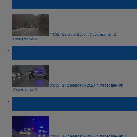
Пловдив
14:32 | 02 март 2025 г.
Харесвания: 2
Коментари: 0
Англичани катастрофираха на пътя Русе -
Плевен
09:53 | 27 декември 2024 г.
Харесвания: 1
Коментари: 0
Челна катастрофа блокира входа на
Асеновград
21:58 | 18 декември 2024 г.
Харесвания: 0