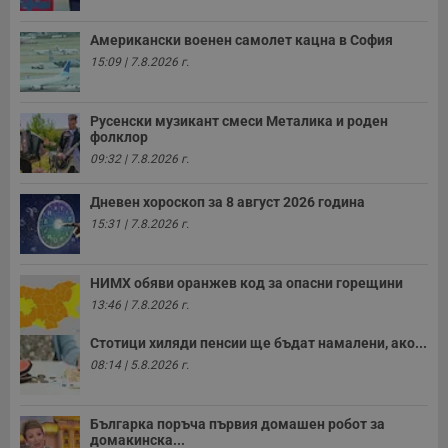
с
у
Американски военен самолет кацна в София
и
ф
15:09 | 7.8.2026 г.
н
м
Т
и
Русенски музикант смеси Металика и роден
п
фолклор
у
з
09:32 | 7.8.2026 г.
б
VISITOR_PRIVACY_METADATA
5 месеца
Т
YouTube
Дневен хороскоп за 8 август 2026 година
4
с
.youtube.com
седмици
с
15:31 | 7.8.2026 г.
с
п
и
п
НИМХ обяви оранжев код за опасни горещини
т
13:46 | 7.8.2026 г.
в
с
з
Стотици хиляди пенсии ще бъдат намалени, ако...
с
п
08:14 | 5.8.2026 г.
о
р
п
н
Българка поръча първия домашен робот за
п
домакинска...
к