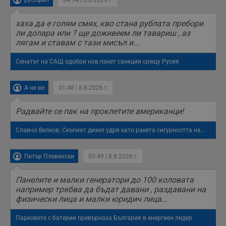
русофил
04:54 | 8.8.2026 г.
хаха да е голям смях, кво стана рублата пребори
ли долара или ? ще доживеем ли тавариш , аз
лягам и ставам с тази мисъл и...
Сенатът на САЩ одобри нов пакет санкции срещу Русия
А не ве
01:48 | 8.8.2026 г.
Радвайте се пак на проклетите американци!
Славчо Велков: Скъпият дизел удря като ракета сигурността на...
Петър Плевенски
00:49 | 8.8.2026 г.
Панелите и малки генератори до 100 коловата
например трябва да бъдат давани , раздавани на
физически лица и малки юридич лица...
Парковете с батерии превърнаха България в енергиен лидер