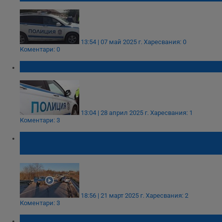
13:54 | 07 май 2025 г.
Харесвания: 0
Коментари: 0
Челна катастрофа на пътя Русе - Бяла
13:04 | 28 април 2025 г.
Харесвания: 1
Коментари: 3
Жена е с множество травми след
катастрофата на пътя Русе - Червена вода
18:56 | 21 март 2025 г.
Харесвания: 2
Коментари: 3
Челна катастрофа на пътя Бачково -