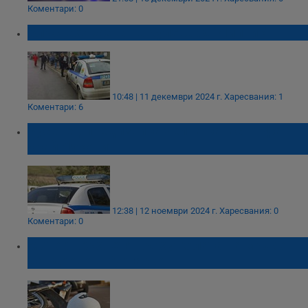
Коментари: 0
Блъснаха жена на булевард "Липник"
10:48 | 11 декември 2024 г.
Харесвания: 1
Коментари: 6
Русенец предизвика челна катастрофа
край Луковит
12:38 | 12 ноември 2024 г.
Харесвания: 0
Коментари: 0
Мотор връхлетя върху колата на мъж от
Сандрово в Бургаско