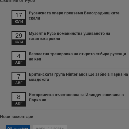
Събития от Русе
Русенската опера превзема Белоградчишките
17
скали
ЮЛИ
Музеят в Русе домакинства ушиването на
29
гигантска рокля
ЮЛИ
Безплатна тренировка на открито събира русенци
4
на кея
АВГ
Британската група Hinterlands ще забие в Парка на
7
младежта
АВГ
Историческа възстановка за Илинден оживява в
8
Парка на...
АВГ
Нови коментари