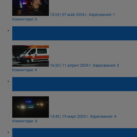
13:24 | 07 май 2024 г.
Харесвания: 1
Коментари: 0
Автомобил с 18-годишни катастрофира
край Русе
16:20 | 11 април 2024 г.
Харесвания: 3
Коментари: 6
Отнеха автомобила на дрогиран шофьор в
Русе
14:43 | 19 март 2024 г.
Харесвания: 4
Коментари: 4
Хванаха пиян до козирката шофьор на