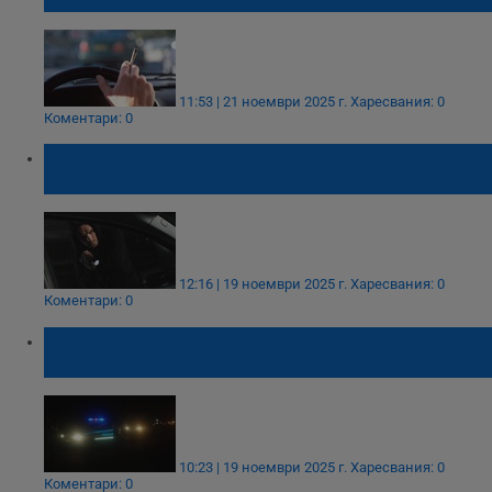
11:53 | 21 ноември 2025 г.
Харесвания: 0
Коментари: 0
40-годишен мъж е откраднал авточасти в
Русе
12:16 | 19 ноември 2025 г.
Харесвания: 0
Коментари: 0
Хванаха шофьор от Русе с 2,43 промила
алкохол в Кубрат
10:23 | 19 ноември 2025 г.
Харесвания: 0
Коментари: 0