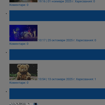
19:16 | 01 ноември 2025 г.
Харесвания: 0
Коментари: 0
Жена е с опасност за живота след
катастрофа във Врачанско
10:17 | 25 октомври 2025 г.
Харесвания: 0
Коментари: 0
Дете пострада при катастрофа в квартал
"Възраждане"
13:54 | 13 октомври 2025 г.
Харесвания: 1
Коментари: 0
Двама души пострадаха при катастрофа в
Николово