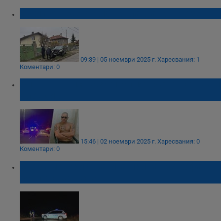
Джип отнесе стълб на главната в Лозен
09:39 | 05 ноември 2025 г.
Харесвания: 1
Коментари: 0
Бивш щангист е загиналият моторист край
Пловдив
15:46 | 02 ноември 2025 г.
Харесвания: 0
Коментари: 0
Втори моторист загина при катастрофа на
Карловско шосе