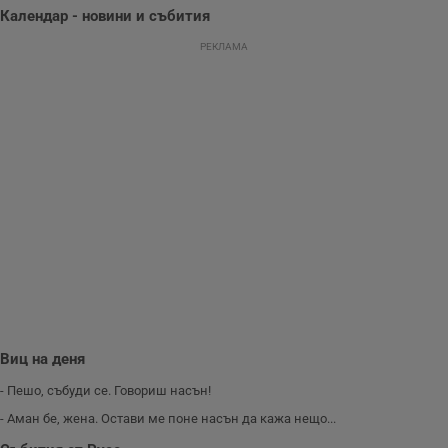
представянето на
Календар - новини и събития
уебсайта и да
направят
рекламните
РЕКЛАМА
съобщения по-
важни за
потребителя.
Виц на деня
- Пешо, събуди се. Говориш насън!
- Аман бе, жена. Остави ме поне насън да кажа нещо...