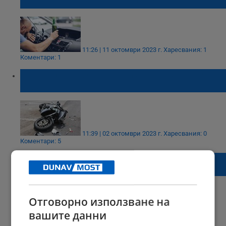
булевард "Цар Освободител"
11:26 | 11 октомври 2023 г.
Харесвания: 1
Коментари: 1
Моторист се блъсна в мантинела край
Бяла
11:39 | 02 октомври 2023 г.
Харесвания: 0
Коментари: 5
Автомобил се обърна по таван край
Басарбово
Отговорно използване на
вашите данни
12:10 | 22 август 2023 г.
Харесвания: 0
Коментари: 0