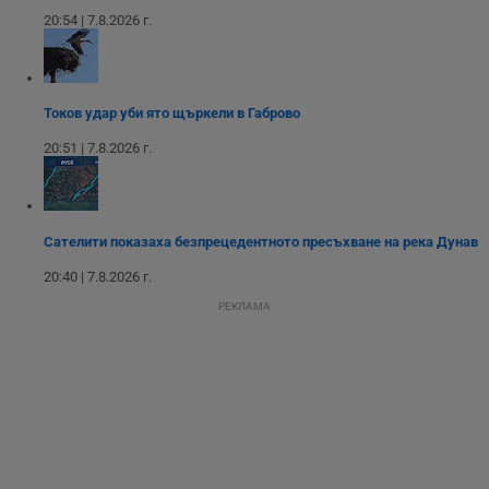
седмици
проследяване на
потребителски
20:54 | 7.8.2026 г.
взаимодействия и
ангажираност на
уебсайта за
подобряване на
обслужването и
потребителския
Токов удар уби ято щъркели в Габрово
опит.
20:51 | 7.8.2026 г.
Gtest
1
Тази бисквитка се
Gemius
седмица
използва за A/B
.hit.gemius.pl
тестване на
уебсайта чрез
събиране на
данни за
Сателити показаха безпрецедентното пресъхване на река Дунав
поведението и
взаимодействието
20:40 | 7.8.2026 г.
на посетителите.
Той помага за
РЕКЛАМА
подобряване на
потребителския
опит, като
разбира как
потребителите се
ангажират с
различни
елементи на
уебсайта по
време на етапите
на тестване.