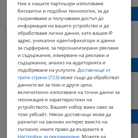
Ние и нашите партньори използваме
80-годишен шофьор предизвика тежка
бисквитки и подобни технологии, за да
катастрофа край Плевен
съхраняваме и получаваме достъп до
информация на вашето устройство и да
обработваме лични данни, като вашия IP
адрес, уникални идентификатори и данни
17:20 | 01 април 2023 г.
Харесвания: 0
за сърфиране, за персонализирани реклами
Коментари: 0
и съдържание, измерване на реклами и
Жена потроши автомобил в квартал
съдържание, анализ на аудиторията и
"Здравец - Изток"
подобряване на услугите.
Доставчици от
трети страни (723)
може също да обработват
данните ви за тези и други цели,
включително използване на точни данни за
12:42 | 28 март 2023 г.
Харесвания: 2
геолокация и характеристики на
Коментари: 2
устройството. Вашият избор важи само за
Мотопедист пострада при сблъсък с
този уебсайт. Някои доставчици може да
камион край хижа „Приста“
разчитат на законен интерес вместо на
съгласие; имате право да възразите в
Настройки за рекламиране
. Можете да