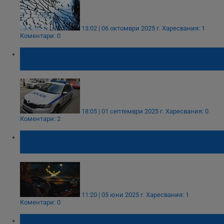
13:02 | 06 октомври 2025 г.
Харесвания: 1
Коментари: 0
Велосипедист пострада при преминаване
на червен светофар в Русе
18:05 | 01 септември 2025 г.
Харесвания: 0
Коментари: 2
Хванаха дрогирана жена зад волана в
Русе
11:20 | 05 юни 2025 г.
Харесвания: 1
Коментари: 0
Пиян шофьор "изгоря" в Мартен