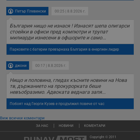
Петър Плевенски
00:25 | 8.8.2026 г.
България нищо не изнася ! Изнасят шепа олигарси
стоейки в офиси пред компютри и трупат
милиарди изнесени в офшорите и само...
Парковете с батерии превърнаха България в енергиен лидер
джони
00:17 | 8.8.2026 г.
Нищо и половина, гледах късните новини на Нова
тв, държанието на прокурорката беше
невъобразимо. Адвоката веднага запя...
Побоят над Георги Кузев е продължил повече от час
Виж всички коментари
ЗА НАС
НОВИНИ
КОМЕНТАРИ
Copyright © 2011