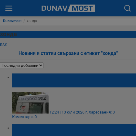
Dunavmost
/
хонда
хонда
RSS
Новини и статии свързани с етикет "хонда"
Шофьорка се блъсна в метален парапет на
пътя Бяла – Стърмен
12:24 | 13 юли 2026 г.
Харесвания: 0
Коментари: 0
Блъснаха моторист на възлово
кръстовище в Русе