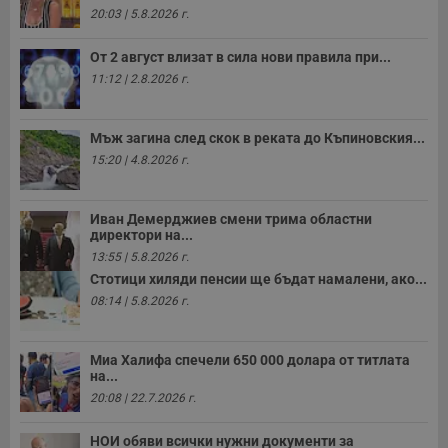
ч
20:03 | 5.8.2026 г.
п
с
б
От 2 август влизат в сила нови правила при...
11:12 | 2.8.2026 г.
__cf_bm
29
Т
Cloudflare Inc.
минути
с
.twitter.com
59
р
секунди
м
Мъж загина след скок в реката до Къпиновския...
б
о
15:20 | 4.8.2026 г.
у
п
о
и
Иван Демерджиев смени трима областни
т
директори на...
receive-cookie-deprecation
.hit.gemius.pl
1 година
Т
13:55 | 5.8.2026 г.
с
Стотици хиляди пенсии ще бъдат намалени, ако...
с
н
08:14 | 5.8.2026 г.
н
п
б
п
Миа Халифа спечели 650 000 долара от титлата
с
на...
о
с
20:08 | 22.7.2026 г.
а
р
у
НОИ обяви всички нужни документи за