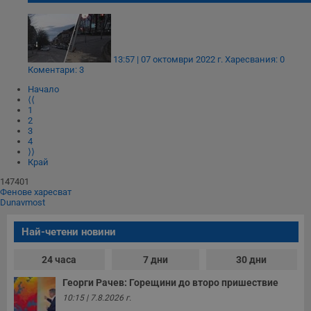
Строго необходимо
Ефективност
Таргетиране
Функционалност
13:57 | 07 октомври 2022 г.
Харесвания: 0
Коментари: 3
Некласифицирани
Начало
Строго необходимите бисквитки позволяват основната
⟨⟨
функционалност на уебсайта, като потребителско
1
влизане и управление на акаунта. Уебсайтът не може да
2
се използва правилно без строго необходими
3
бисквитки.
4
⟩⟩
Валиден
Край
Име
Доставчик
/
Домейн
О
до
147401
Фенове харесват
__RequestVerificationToken
Сесия
Т
Microsoft
Dunavmost
п
Corporation
ф
www.dunavmost.com
з
Най-четени новини
п
и
п
24 часа
7 дни
30 дни
A
т
е
Георги Рачев: Горещини до второ пришествие
д
10:15 | 7.8.2026 г.
н
п