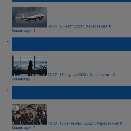
08:24 | 28 март 2023 г.
Харесвания: 0
Коментари: 1
Арестуваха мъж след откриване на уран в
товарна пратка на летище „Хийтроу“
23:37 | 15 януари 2023 г.
Харесвания: 0
Коментари: 0
Англия ще отмени полети, за да не
създават шум на опелото на Елизабет II
18:00 | 18 септември 2022 г.
Харесвания: 0
Коментари: 0