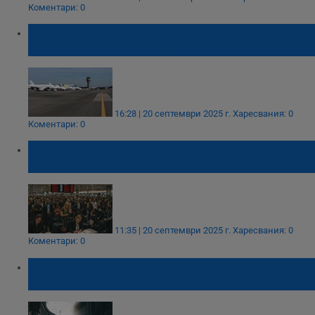
Коментари: 0
Летище "Васил Левски" не е засегнато от
кибератаката в Европа
16:28 | 20 септември 2025 г.
Харесвания: 0
Коментари: 0
Кибератака наруши работата на големи
европейски летища
11:35 | 20 септември 2025 г.
Харесвания: 0
Коментари: 0
Великобритания започва депортиране на
мигранти с полети до Франция