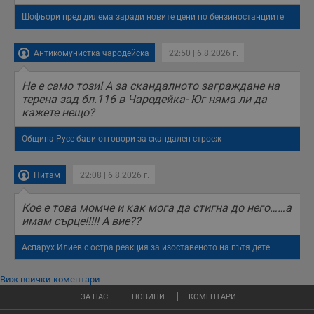
Шофьори пред дилема заради новите цени по бензиностанциите
Антикомунистка чародейска
22:50 | 6.8.2026 г.
Не е само този! А за скандалното заграждане на
терена зад бл.116 в Чародейка- Юг няма ли да
кажете нещо?
Община Русе бави отговори за скандален строеж
Питам
22:08 | 6.8.2026 г.
Кое е това момче и как мога да стигна до него……а
имам сърце!!!!! А вие??
Аспарух Илиев с остра реакция за изоставеното на пътя дете
Виж всички коментари
ЗА НАС
НОВИНИ
КОМЕНТАРИ