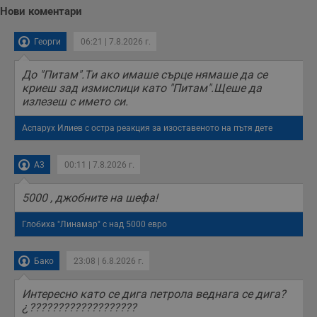
Нови коментари
Георги
06:21 | 7.8.2026 г.
До "Питам".Ти ако имаше сърце нямаше да се
криеш зад измислици като "Питам".Щеше да
излезеш с името си.
Аспарух Илиев с остра реакция за изоставеното на пътя дете
A3
00:11 | 7.8.2026 г.
5000 , джобните на шефа!
Глобиха "Линамар" с над 5000 евро
Бако
23:08 | 6.8.2026 г.
Интересно като се дига петрола веднага се дига?
¿???????????????????