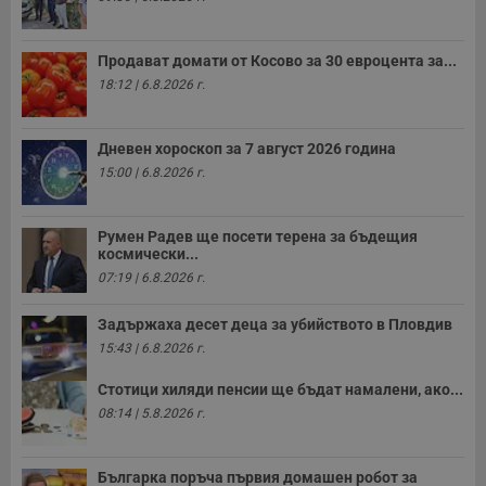
п
с
у
и
Продават домати от Косово за 30 евроцента за...
ф
н
18:12 | 6.8.2026 г.
м
Т
и
п
Дневен хороскоп за 7 август 2026 година
у
15:00 | 6.8.2026 г.
з
б
VISITOR_PRIVACY_METADATA
5 месеца
Т
YouTube
Румен Радев ще посети терена за бъдещия
4
с
.youtube.com
седмици
с
космически...
с
07:19 | 6.8.2026 г.
п
и
п
Задържаха десет деца за убийството в Пловдив
т
в
15:43 | 6.8.2026 г.
с
з
Стотици хиляди пенсии ще бъдат намалени, ако...
с
п
08:14 | 5.8.2026 г.
о
р
п
н
Българка поръча първия домашен робот за
п