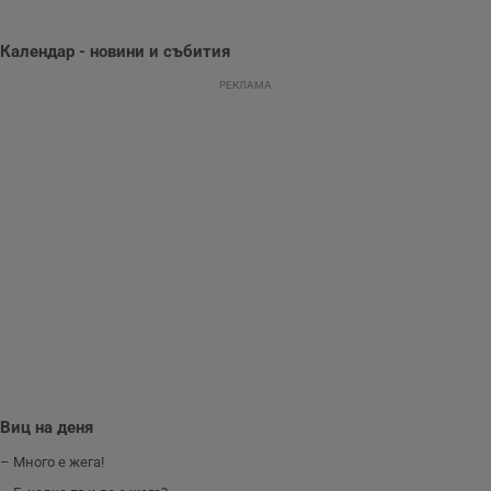
се оптимизира
представянето на
уебсайта и да
направят
Календар - новини и събития
рекламните
съобщения по-
РЕКЛАМА
важни за
потребителя.
Виц на деня
– Много е жега!