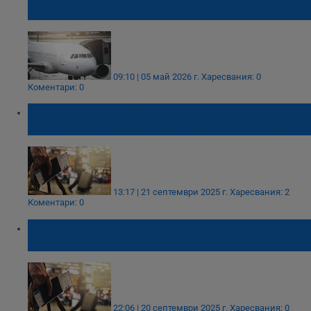
полети
09:10 | 05 май 2026 г.
Харесвания: 0
Коментари: 0
Продължават проблемите на няколко
европейски летища заради кибератаката
13:17 | 21 септември 2025 г.
Харесвания: 2
Коментари: 0
Летището в Брюксел поиска отмяна на
половината полети в неделя
22:06 | 20 септември 2025 г.
Харесвания: 0