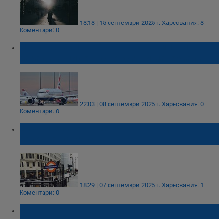
13:13 | 15 септември 2025 г.
Харесвания: 3
Коментари: 0
Летище "Хийтроу" затвори терминал
заради инцидент с токсични материали
22:03 | 08 септември 2025 г.
Харесвания: 0
Коментари: 0
Служителите на метрото в Лондон
започват стачка
18:29 | 07 септември 2025 г.
Харесвания: 1
Коментари: 0
Затвориха въздушното пространство над