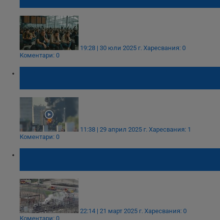
Лондон
19:28 | 30 юли 2025 г.
Харесвания: 0
Коментари: 0
Голям пожар избухна в електрическа
подстанция в Лондон
11:38 | 29 април 2025 г.
Харесвания: 1
Коментари: 0
Летище „Хийтроу” поднови полетите след
пожара
22:14 | 21 март 2025 г.
Харесвания: 0
Коментари: 0