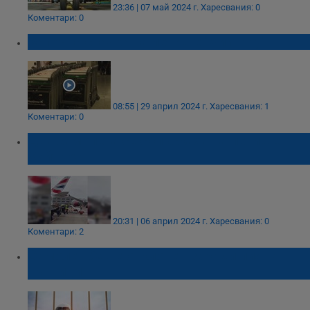
23:36 | 07 май 2024 г.
Харесвания: 0
Коментари: 0
Започна стачка на летище "Хийтроу"
08:55 | 29 април 2024 г.
Харесвания: 1
Коментари: 0
Два самолета се сблъскаха на летище
Хийтроу
20:31 | 06 април 2024 г.
Харесвания: 0
Коментари: 2
Самолет беше отклонен заради пияни
пътници