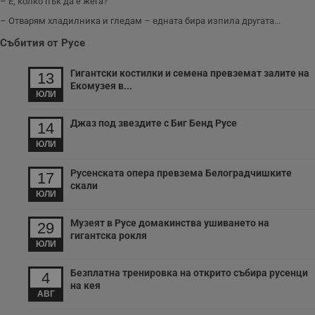
– Е, колко пък да е жега?
– Отварям хладилника и гледам – едната бира изпила другата...
Събития от Русе
Гигантски костилки и семена превземат залите на
13
Екомузея в...
ЮЛИ
Джаз под звездите с Биг Бенд Русе
14
ЮЛИ
Русенската опера превзема Белоградчишките
17
скали
ЮЛИ
Музеят в Русе домакинства ушиването на
29
гигантска рокля
ЮЛИ
Безплатна тренировка на открито събира русенци
4
на кея
АВГ