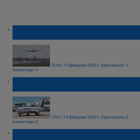
Самолет "се бори" със силните пориви на
вятъра на бурята Денис
15:04 | 17 февруари 2020 г.
Харесвания: 2
Коментари: 0
Задържаха самолет на „Хийтроу” заради
пътник със съмнения за коронавирус
13:41 | 14 февруари 2020 г.
Харесвания: 0
Коментари: 0
Българка е управлявала един от
самолетите, кацнали на летище "Хийтроу"