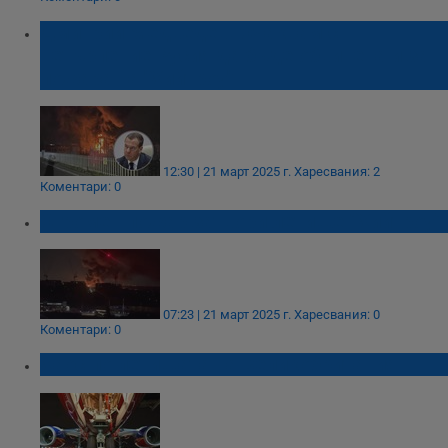
Дмитрий Медведев: Очаквам с
нетърпение Русия да бъде обвинена и за
пожара на "Хийтроу"
12:30 | 21 март 2025 г.
Харесвания: 2
Коментари: 0
Огромен пожар затвори летище “Хийтроу”
07:23 | 21 март 2025 г.
Харесвания: 0
Коментари: 0
Хаос по летищата на Великобритания