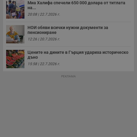
Миа Халифа спечели 650 000 долара от титлата
з
на...
з
п
20:08 | 22.7.2026 г.
ASP.NET_SessionId
Сесия
Т
Microsoft
с
Corporation
НОИ обяви всички нужни документи за
D
www.dunavmost.com
пенсиониране
п
и
12:26 | 20.7.2026 г.
т
к
п
Цените на дините в Гърция удариха историческо
и
дъно
у
р
15:58 | 22.7.2026 г.
к
п
д
РЕКЛАМА
д
п
у
Доставчик
/
Валиден
Валиден
Име
Име
Доставчик
/
Домейн
Описание
Описание
Домейн
Доставчик
/
до
Валиден
до
Име
Описание
Домейн
до
_sharedID
__Secure-
.dunavmost.com
.youtube.com
11
Тази бисквитка се
5 месеца
ROLLOUT_TOKEN
месеца 4
използва, за да се
4
__gfp_s_64b
.vbox7.com
1 година
Тази бисквитка се