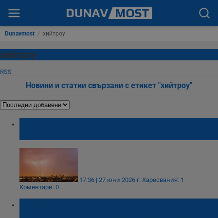
Dunavmost
/
хийтроу
хийтроу
RSS
Новини и статии свързани с етикет "хийтроу"
Гръмотевични бури отложиха полети в
Лондон
17:36 | 27 юни 2026 г.
Харесвания: 1
Коментари: 0
Липса на керосин предизвика
безпрецедентно сливане на пътнически