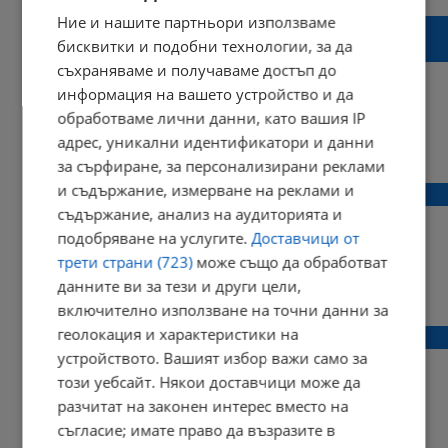
Ние и нашите партньори използваме
Стачка отменя полети на летище
бисквитки и подобни технологии, за да
„Хийтроу“
съхраняваме и получаваме достъп до
информация на вашето устройство и да
обработваме лични данни, като вашия IP
адрес, уникални идентификатори и данни
17:22 | 03 август 2019 г.
Харесвания: 0
Коментари: 0
за сърфиране, за персонализирани реклами
и съдържание, измерване на реклами и
Голям пожар край летище "Хийтроу"
съдържание, анализ на аудиторията и
подобряване на услугите.
Доставчици от
трети страни (723)
може също да обработват
данните ви за тези и други цели,
22:13 | 14 юли 2018 г.
Харесвания: 0
Коментари: 0
включително използване на точни данни за
геолокация и характеристики на
Строят трета писта на летище "Хийтроу"
устройството. Вашият избор важи само за
този уебсайт. Някои доставчици може да
разчитат на законен интерес вместо на
съгласие; имате право да възразите в
08:50 | 26 юни 2018 г.
Харесвания: 0
Коментари: 0