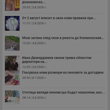
домакинска...
к
ч
20:03 | 5.8.2026 г.
п
с
б
От 2 август влизат в сила нови правила при...
__cf_bm
29
Т
Cloudflare Inc.
11:12 | 2.8.2026 г.
минути
с
.twitter.com
59
р
секунди
м
б
Мъж загина след скок в реката до Къпиновския...
о
15:20 | 4.8.2026 г.
у
п
о
и
т
Иван Демерджиев смени трима областни
директори на...
receive-cookie-deprecation
.hit.gemius.pl
1 година
Т
13:55 | 5.8.2026 г.
с
с
Гласуваха нови размери на пенсиите за догодина
н
09:55 | 8.7.2026 г.
н
п
б
п
с
Стотици хиляди пенсии ще бъдат намалени, ако...
о
08:14 | 5.8.2026 г.
с
а
р
у