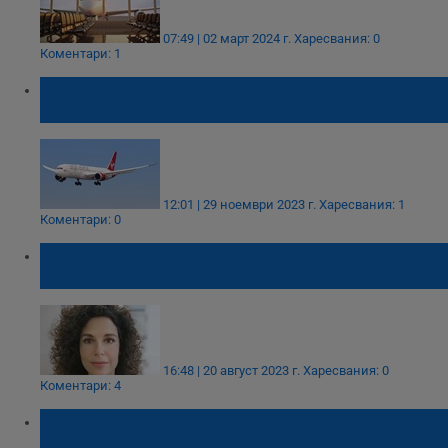
07:49 | 02 март 2024 г.
Харесвания: 0
Коментари: 1
Самолет прелетя от Лондон до Ню Йорк с
биогориво
12:01 | 29 ноември 2023 г.
Харесвания: 1
Коментари: 0
Предлагам да напишем некролог на
българския туризъм
16:48 | 20 август 2023 г.
Харесвания: 0
Коментари: 4
British Airways отменя десетки полети
преди Великден