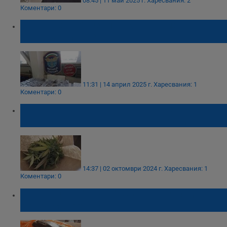
08:45 | 11 май 2025 г.
Харесвания: 2
Коментари: 0
Задържаха близо 100 килограма хашиш
на Дунав мост 2
11:31 | 14 април 2025 г.
Харесвания: 1
Коментари: 0
СДВР спипа двойка, отглеждала
марихуана на терасата на апартамент
14:37 | 02 октомври 2024 г.
Харесвания: 1
Коментари: 0
Спецекип на "Кобра" задържа голямо
количество хашиш