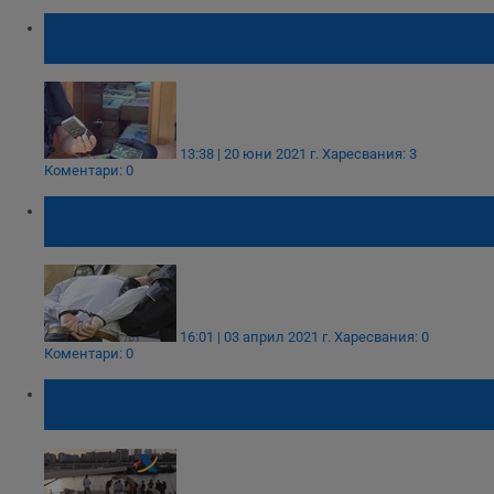
Арестуваха трима българи с хашиш за 13
милиона евро на яхта до Палермо
13:38 | 20 юни 2021 г.
Харесвания: 3
Коментари: 0
Испанската полиция разби престъпна
група за трафик на наркотици
16:01 | 03 април 2021 г.
Харесвания: 0
Коментари: 0
9 българи са арестувани за мащабен
трафик на хашиш с яхти