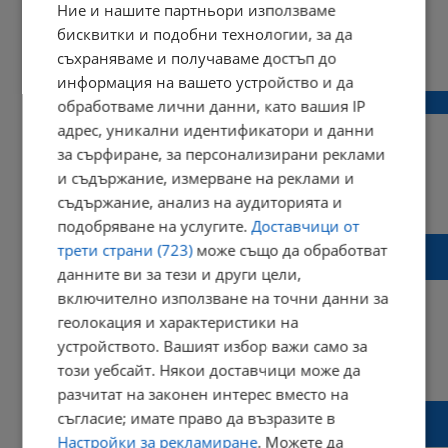
Ние и нашите партньори използваме
бисквитки и подобни технологии, за да
08:23 | 05 октомври 2019 г.
Харесвания: 1
съхраняваме и получаваме достъп до
Коментари: 0
информация на вашето устройство и да
Спипаха пенсионер с 15 килограма хашиш
обработваме лични данни, като вашия IP
адрес, уникални идентификатори и данни
за сърфиране, за персонализирани реклами
и съдържание, измерване на реклами и
19:39 | 30 март 2019 г.
Харесвания: 0
съдържание, анализ на аудиторията и
Коментари: 0
подобряване на услугите.
Доставчици от
Обвиниха трима души, въртели схема с
трети страни (723)
може също да обработват
наркотици в Пловдивския затвор
данните ви за тези и други цели,
включително използване на точни данни за
геолокация и характеристики на
устройството. Вашият избор важи само за
13:01 | 15 март 2019 г.
Харесвания: 0
този уебсайт. Някои доставчици може да
Коментари: 0
разчитат на законен интерес вместо на
Испанската полиция разби мафиотски
съгласие; имате право да възразите в
клан
Настройки за рекламиране
. Можете да