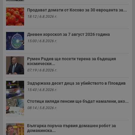
с
у
Продават домати от Косово за 30 евроцента за...
и
ф
18:12 | 6.8.2026 г.
н
м
Т
и
Дневен хороскоп за 7 август 2026 година
п
15:00 | 6.8.2026 г.
у
з
б
VISITOR_PRIVACY_METADATA
5 месеца
Т
Румен Радев ще посети терена за бъдещия
YouTube
4
с
.youtube.com
космически...
седмици
с
07:19 | 6.8.2026 г.
с
п
и
Задържаха десет деца за убийството в Пловдив
п
т
15:43 | 6.8.2026 г.
в
с
з
Стотици хиляди пенсии ще бъдат намалени, ако...
с
08:14 | 5.8.2026 г.
п
о
р
п
Българка поръча първия домашен робот за
н
п
домакинска...
к