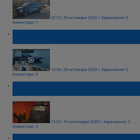
22:12 | 26 октомври 2023 г.
Харесвания: 0
Коментари: 1
Митничари задържаха 8 тона хашиш в
Испания
12:26 | 26 октомври 2023 г.
Харесвания: 0
Коментари: 0
Разбиха престъпна група за продажба на
дрога на непълнолетни
10:32 | 19 септември 2023 г.
Харесвания: 0
Коментари: 0
МВР: Днес ще унищожим 100 декара