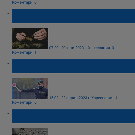
Коментари: 0
Правителството вдига над 3 пъти цената
на марихуаната
07:29 | 20 юни 2023 г.
Харесвания: 0
Коментари: 1
Откриха 650 килограма хашиш в
български камион край Рим
15:02 | 22 април 2023 г.
Харесвания: 1
Коментари: 0
Мъж опита да пренесе дрога за над 200
000 лева през ГКПП "Илинден"