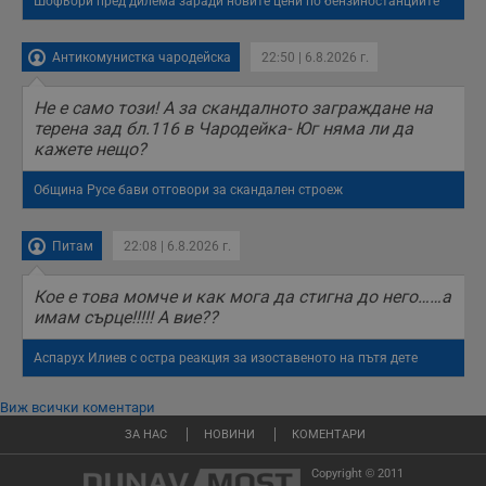
Шофьори пред дилема заради новите цени по бензиностанциите
Антикомунистка чародейска
22:50 | 6.8.2026 г.
Не е само този! А за скандалното заграждане на
терена зад бл.116 в Чародейка- Юг няма ли да
кажете нещо?
Община Русе бави отговори за скандален строеж
Питам
22:08 | 6.8.2026 г.
Кое е това момче и как мога да стигна до него……а
имам сърце!!!!! А вие??
Аспарух Илиев с остра реакция за изоставеното на пътя дете
Виж всички коментари
ЗА НАС
НОВИНИ
КОМЕНТАРИ
Copyright © 2011