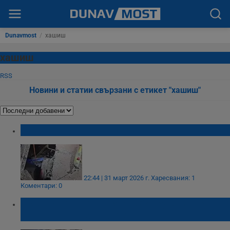
Dunavmost
/
хашиш
хашиш
RSS
Новини и статии свързани с етикет "хашиш"
Разбиха тунел с релси за трафик на хашиш
22:44 | 31 март 2026 г.
Харесвания: 1
Коментари: 0
Испанската полиция разби група за трафик
на хашиш с хеликоптери