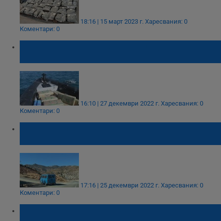
18:16 | 15 март 2023 г.
Харесвания: 0
Коментари: 0
Испанската полиция конфискува над 4
тона хашиш
16:10 | 27 декември 2022 г.
Харесвания: 0
Коментари: 0
Най-големият износител на хашиш в света
се бори да стане легален
17:16 | 25 декември 2022 г.
Харесвания: 0
Коментари: 0
Полицията в Адана иззе 144 кг хашиш при