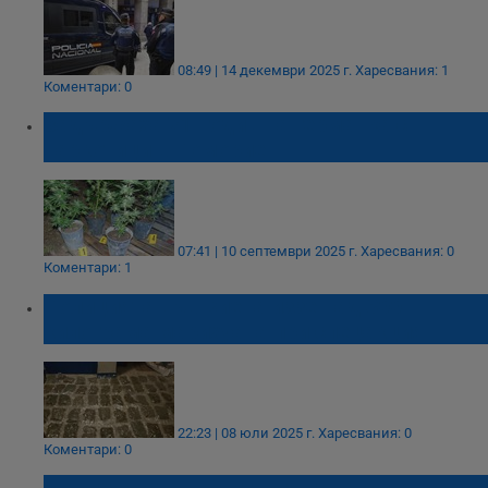
08:49 | 14 декември 2025 г.
Харесвания: 1
Коментари: 0
Задържаха 71-годишна германка с
наркотици в Поморие
07:41 | 10 септември 2025 г.
Харесвания: 0
Коментари: 1
Полицията във Виена иззе над 300
килограма марихуана при спецакция
22:23 | 08 юли 2025 г.
Харесвания: 0
Коментари: 0
Марихуаната в България идва основно от