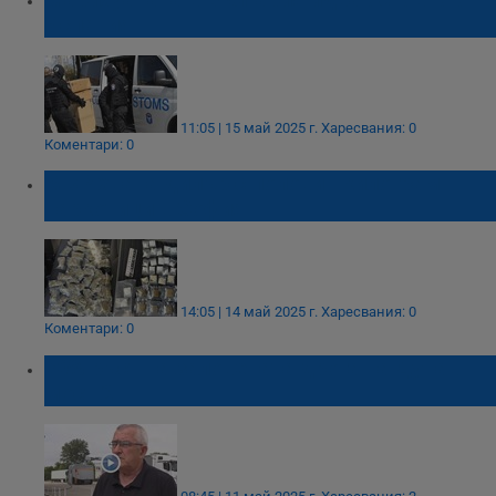
Испания
11:05 | 15 май 2025 г.
Харесвания: 0
Коментари: 0
МВР хвана дилър с половин килограм
наркотици в София
14:05 | 14 май 2025 г.
Харесвания: 0
Коментари: 0
70% ръст на заловената дрога на Дунав
мост 2