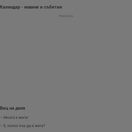
представянето на
уебсайта и да
Календар - новини и събития
направят
рекламните
РЕКЛАМА
съобщения по-
важни за
потребителя.
Виц на деня
– Много е жега!
– Е, колко пък да е жега?