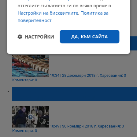
оттеглите съгласието си по всяко време в
Настройки на бисквитките
.
Политика за
поверителност
14:59 | 05 февруари 2019 г.
Харесвания: 1
Коментари: 0
НАСТРОЙКИ
ДА, КЪМ САЙТА
Задържаха 1,5 тона хашиш на границата
между Турция и Гърция
Строго
Ефективност
необходимо
19:34 | 28 декември 2018 г.
Харесвания: 0
Коментари: 0
Таргетиране
Функционалност
Задържаните с хашиш варненци са
отказали помощ от България
Некласифицирани
10:49 | 30 ноември 2018 г.
Харесвания: 0
Коментари: 0