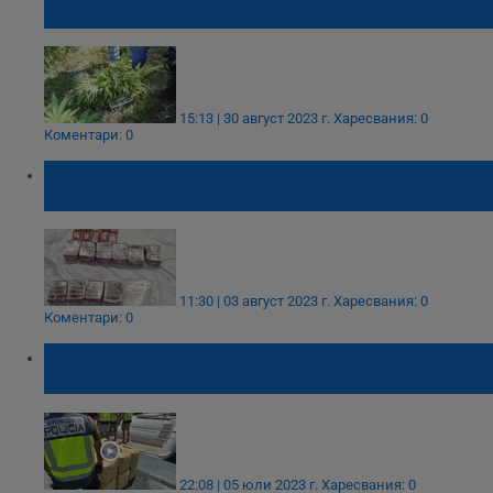
конопени растения
15:13 | 30 август 2023 г.
Харесвания: 0
Коментари: 0
Гранични полицаи задържаха дрогиран
нидерландец на „Капитан Андреево“
11:30 | 03 август 2023 г.
Харесвания: 0
Коментари: 0
Испанската полиция залови близо 5 тона
хашиш
22:08 | 05 юли 2023 г.
Харесвания: 0