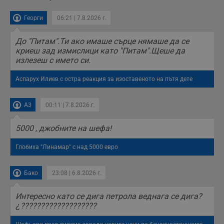
Георги
06:21 | 7.8.2026 г.
До "Питам".Ти ако имаше сърце нямаше да се
криеш зад измислици като "Питам".Щеше да
излезеш с името си.
Аспарух Илиев с остра реакция за изоставеното на пътя дете
A3
00:11 | 7.8.2026 г.
5000 , джобните на шефа!
Глобиха "Линамар" с над 5000 евро
Бако
23:08 | 6.8.2026 г.
Интересно като се дига петрола веднага се дига?
¿???????????????????