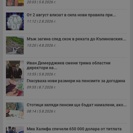
20:03 | 5.8.2026 г.
ч
п
с
От 2 август влизат в сила нови правила при...
б
11:12 | 2.8.2026 г.
__cf_bm
29
Т
Cloudflare Inc.
минути
с
.twitter.com
59
р
секунди
м
Мъж загина след скок в реката до Къпиновския...
б
о
15:20 | 4.8.2026 г.
у
п
о
и
Иван Демерджиев смени трима областни
т
директори на...
13:55 | 5.8.2026 г.
receive-cookie-deprecation
.hit.gemius.pl
1 година
Т
с
Гласуваха нови размери на пенсиите за догодина
с
н
09:55 | 8.7.2026 г.
н
п
б
п
Стотици хиляди пенсии ще бъдат намалени, ако...
с
08:14 | 5.8.2026 г.
о
с
а
р
Миа Халифа спечели 650 000 долара от титлата
у
з