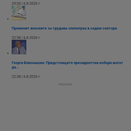
седмици
проследяване на
23:03 | 6.8.2026 г.
потребителски
взаимодействия и
ангажираност на
уебсайта за
подобряване на
обслужването и
Променят вноските за трудова злополука в седем сектора
потребителския
опит.
22:58 | 6.8.2026 г.
Gtest
1
Тази бисквитка се
Gemius
седмица
използва за A/B
.hit.gemius.pl
тестване на
уебсайта чрез
събиране на
данни за
Георги Близнашки: Предстоящите президентски избори могат
поведението и
да...
взаимодействието
на посетителите.
22:38 | 6.8.2026 г.
Той помага за
подобряване на
РЕКЛАМА
потребителския
опит, като
разбира как
потребителите се
ангажират с
различни
елементи на
уебсайта по
време на етапите
на тестване.