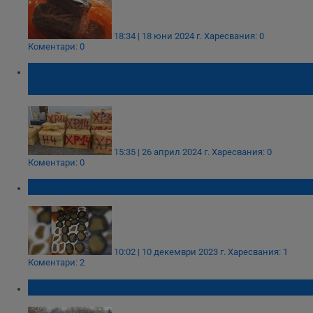
18:34 | 18 юни 2024 г.
Харесвания: 0
Коментари: 0
Испания конфискува 25 тона хашиш,
скрити в камион с пъпеши
15:35 | 26 април 2024 г.
Харесвания: 0
Коментари: 0
Хашиш за деца, "бъркан" на село
10:02 | 10 декември 2023 г.
Харесвания: 1
Коментари: 2
Французин отглеждал канабис в Радомир