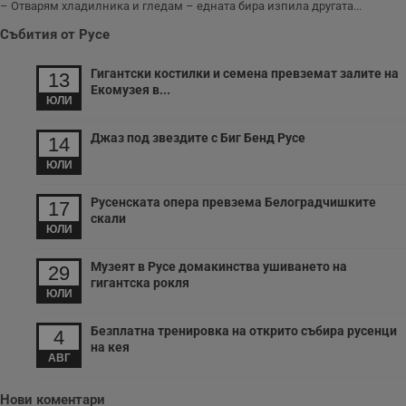
– Отварям хладилника и гледам – едната бира изпила другата...
Събития от Русе
Гигантски костилки и семена превземат залите на
13
Екомузея в...
ЮЛИ
Джаз под звездите с Биг Бенд Русе
14
ЮЛИ
Русенската опера превзема Белоградчишките
17
скали
ЮЛИ
Музеят в Русе домакинства ушиването на
29
гигантска рокля
ЮЛИ
Безплатна тренировка на открито събира русенци
4
на кея
АВГ
Нови коментари