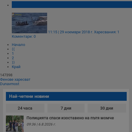
Заловиха българи на яхта с 11 тона хашиш
Строго необходимо
Ефективност
Таргетиране
Функционалност
Некласифицирани
11:15 | 29 ноември 2018 г.
Харесвания: 1
Коментари: 0
Строго необходимите бисквитки позволяват основната
Начало
функционалност на уебсайта, като потребителско
⟨⟨
влизане и управление на акаунта. Уебсайтът не може да
1
се използва правилно без строго необходими
2
бисквитки.
⟩⟩
Край
Валиден
Име
Доставчик
/
Домейн
О
до
147398
Фенове харесват
__RequestVerificationToken
Сесия
Т
Microsoft
Dunavmost
п
Corporation
ф
www.dunavmost.com
з
Най-четени новини
п
и
п
24 часа
7 дни
30 дни
A
т
Полицията спаси изоставено на пътя момче
е
д
09:36 | 6.8.2026 г.
н
п