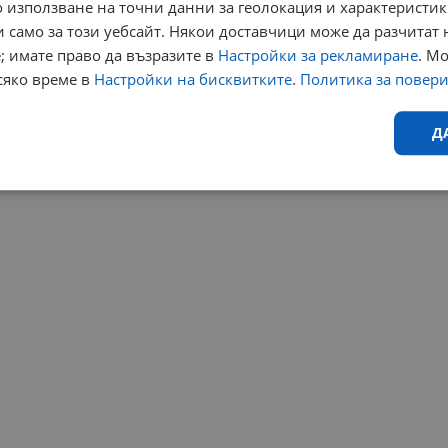
 използване на точни данни за геолокация и характеристик
 само за този уебсайт. Някои доставчици може да разчитат 
; имате право да възразите в
Настройки за рекламиране
. М
сяко време в
Настройки на бисквитките
.
Политика за повер
Д
Ефективност
Таргетиране
Функционалност
Н
еобходимо
Ефективност
Таргетиране
Функционалност
Неклас
исквитки позволяват основната функционалност на уебсайта, като потребителско
не може да се използва правилно без строго необходими бисквитки.
Валиден
Доставчик
/
Домейн
Описание