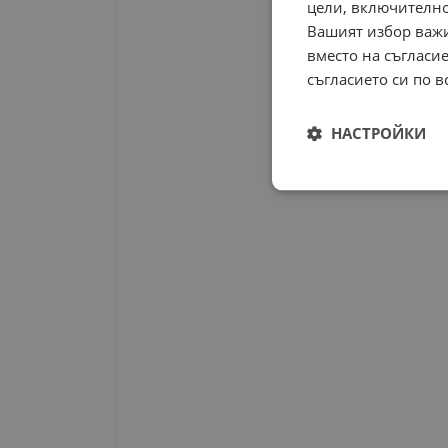
цели, включително
Вашият избор важи
вместо на съгласие
съгласието си по в
НАСТРОЙКИ
Строго
необходимо
Строго н
Строго необходимите б
на акаунта. Уебсайтът 
Име