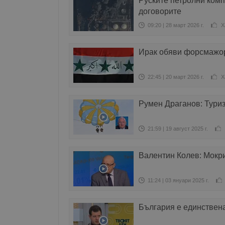
Руските петролни комп
договорите
09:20 | 28 март 2026 г.
Х
Ирак обяви форсмажор
22:45 | 20 март 2026 г.
Х
Румен Драганов: Туриз
21:59 | 19 август 2025 г.
Валентин Колев: Мокр
11:24 | 03 януари 2025 г.
България е единствена