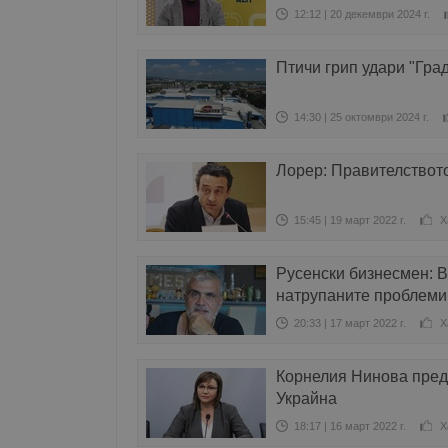
12:12 | 20 декември 2024 г.
Птичи грип удари "Гра
14:30 | 25 октомври 2024 г.
Лорер: Правителствот
15:45 | 19 март 2022 г.
Х
Русенски бизнесмен: 
натрупаните проблеми
20:33 | 17 март 2022 г.
Х
Корнелия Нинова пред
Украйна
18:17 | 16 март 2022 г.
Х