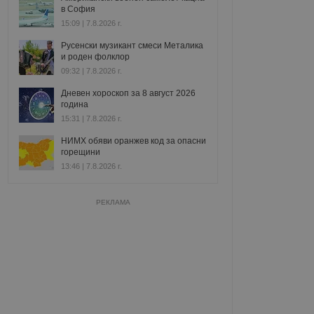
в София
15:09 | 7.8.2026 г.
Русенски музикант смеси Металика
и роден фолклор
09:32 | 7.8.2026 г.
Дневен хороскоп за 8 август 2026
година
15:31 | 7.8.2026 г.
НИМХ обяви оранжев код за опасни
горещини
13:46 | 7.8.2026 г.
РЕКЛАМА