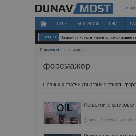
ЗА НАС
РУСЕ
БЪЛГАРИЯ
СВЯТ
РА
ГОРЕЩО
Спасен от хотел в Русенско мечок живее 
Dunavmost
/
форсмажор
форсмажор
Новини и статии свързани с етикет "фор
Петролните котировки 
08:36 | 21 април 2026 г.