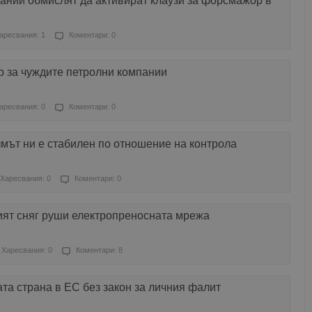
ании обмислят да активират клаузи за форсмажор в
аресвания: 1
Коментари: 0
 за чуждите петролни компании
аресвания: 0
Коментари: 0
мът ни е стабилен по отношение на контрола
Харесвания: 0
Коментари: 0
ият сняг руши електропреносната мрежа
Харесвания: 0
Коментари: 8
та страна в ЕС без закон за личния фалит