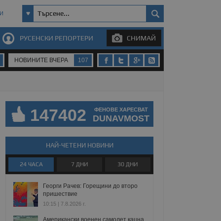
И
РУСЕНСКИ РЕПОРТЕРИ
СНИМАЙ
НОВИНИТЕ ВЧЕРА
107
147402
ФЕНОВЕ ХАРЕСВАТ
DUNAVMOST
НАЙ-ЧЕТЕНИ НОВИНИ
24 ЧАСА
7 ДНИ
30 ДНИ
Георги Рачев: Горещини до второ
пришествие
10:15 | 7.8.2026 г.
Американски военен самолет кацна