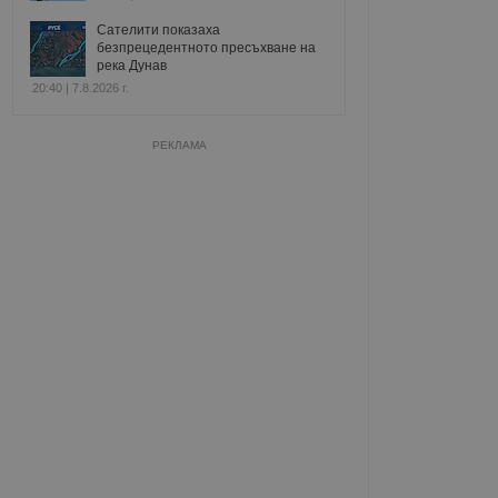
Сателити показаха
безпрецедентното пресъхване на
река Дунав
20:40 | 7.8.2026 г.
РЕКЛАМА