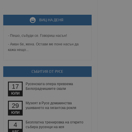
не, зададена от уеб
 ASP.NET MVC
спре неразрешеното
ВИЦ НА ДЕНЯ
т, известно като
тове. Той не съдържа
щожава при затваряне
- Пешо, събуди се. Говориш насън!
ение на съгласието на
- Аман бе, жена. Остави ме поне насън да
ст за тяхното
кажа нещо...
а данни за съгласието
ични политики и
антира, че техните
 сесии.
СЪБИТИЯ ОТ РУСЕ
аничаване между хората
а, за да се правят
хния уебсайт.
Русенската опера превзема
17
Белоградчишките скали
сигнализира на
ЮЛИ
 на бисквитките,
а съответствие и
Музеят в Русе домакинства
29
ндарти и
ушиването на гигантска рокля
ЮЛИ
ck и предоставя
требител използва
Безплатна тренировка на открито
4
йният потребител може
събира русенци на кея
 уебсайт.
АВГ