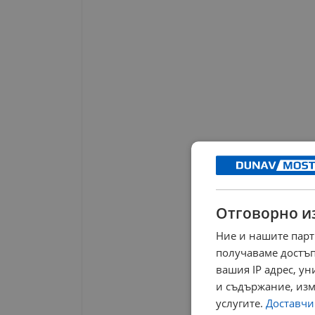
Отговорно и
Ние и нашите парт
получаваме достъп
вашия IP адрес, у
и съдържание, изм
услугите.
Доставчиц