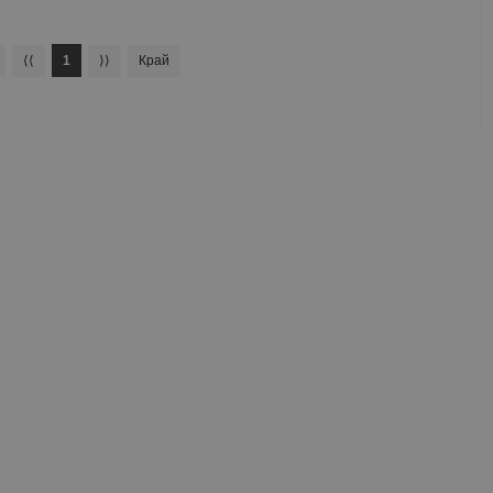
⟨⟨
1
⟩⟩
Край