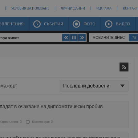
УСЛОВИЯ ЗА ПОЛЗВАНЕ
ЛИЧНИ ДАННИ
РЕКЛАМА
КОНТАКТ
ЗВЛЕЧЕНИЯ
СЪБИТИЯ
ФОТО
ВИДЕО
НОВИНИТЕ ДНЕС
78
втори живот
смажор"
падат в очакване на дипломатически пробив
Харесвания: 0
Коментари: 0