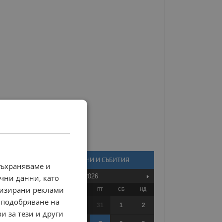
КАЛЕНДАР - НОВИНИ И СЪБИТИЯ
съхраняваме и
Август
2026
чни данни, като
лизирани реклами
ПО
ВТ
СР
ЧТ
ПТ
СБ
НД
 подобряване на
27
28
29
30
31
1
2
и за тези и други