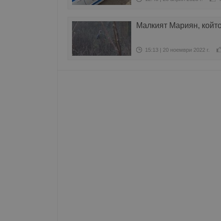
Име
Малкият Мариян, който
__RequestVerificationT
15:13 | 20 ноември 2022 г.
VISITOR_PRIVACY_MET
__cf_bm
receive-cookie-depreca
ASP.NET_SessionId