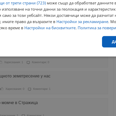
и от трети страни (723)
може също да обработват данните в
 използване на точни данни за геолокация и характеристик
аресвания: 0
Коментари: 0
 само за този уебсайт. Някои доставчици може да разчитат 
; имате право да възразите в
Настройки за рекламиране
. М
тя патрул на полицията, шофьорът избяга
сяко време в
Настройки на бисквитките
.
Политика за повер
Харесвания: 21
Коментари: 0
Д
 зад волана в Стражица
Ефективност
Таргетиране
Функционалност
Н
Харесвания: 1
Коментари: 0
ощното земетресение у нас
Харесвания: 0
Коментари: 1
еобходимо
Ефективност
Таргетиране
Функционалност
Неклас
 момче в Стражица
исквитки позволяват основната функционалност на уебсайта, като потребителско
не може да се използва правилно без строго необходими бисквитки.
Харесвания: 2
Коментари: 1