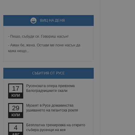
не, зададена от уеб
ВИЦ НА ДЕНЯ
 ASP.NET MVC
спре неразрешеното
т, известно като
тове. Той не съдържа
- Пешо, събуди се. Говориш насън!
щожава при затваряне
- Аман бе, жена. Остави ме поне насън да
кажа нещо...
ение на съгласието на
ст за тяхното
а данни за съгласието
ични политики и
антира, че техните
 сесии.
СЪБИТИЯ ОТ РУСЕ
аничаване между хората
а, за да се правят
Русенската опера превзема
17
хния уебсайт.
Белоградчишките скали
ЮЛИ
сигнализира на
Музеят в Русе домакинства
29
 на бисквитките,
ушиването на гигантска рокля
а съответствие и
ЮЛИ
ндарти и
Безплатна тренировка на открито
4
ck и предоставя
събира русенци на кея
требител използва
АВГ