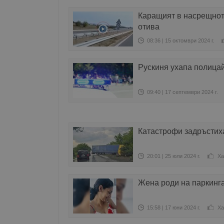
Каращият в насрещнот
отива
08:36 | 15 октомври 2024 г.
Рускиня ухапа полица
09:40 | 17 септември 2024 г.
Катастрофи задръстиха
20:01 | 25 юли 2024 г.
Ха
Жена роди на паркинг
15:58 | 17 юни 2024 г.
Ха