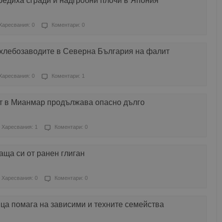
редиха сгради и надгробни плочи в Япония
Харесвания: 0
Коментари: 0
 хлебозаводите в Северна България на фалит
Харесвания: 0
Коментари: 1
т в Мианмар продължава опасно дълго
Харесвания: 1
Коментари: 0
аща си от ранен глиган
Харесвания: 0
Коментари: 0
ца помага на зависими и техните семейства