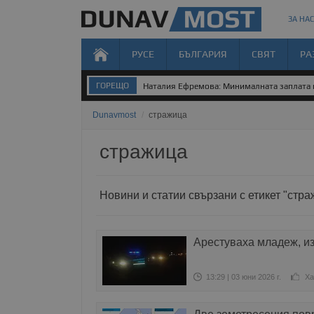
ЗА НАС
РУСЕ
БЪЛГАРИЯ
СВЯТ
РА
ГОРЕЩО
Наталия Ефремова: Минималната заплата н
Dunavmost
/
стражица
стражица
Новини и статии свързани с етикет "стра
Арестуваха младеж, из
13:29 | 03 юни 2026 г.
Ха