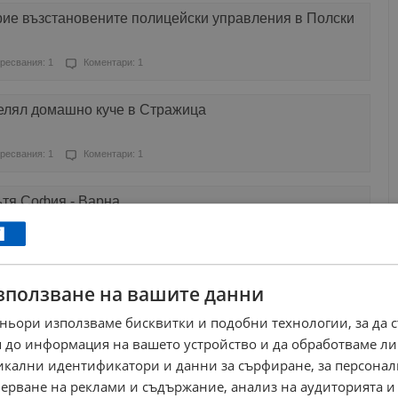
рие възстановените полицейски управления в Полски
ресвания: 1
Коментари: 1
елял домашно куче в Стражица
ресвания: 1
Коментари: 1
ътя София - Варна
Харесвания: 0
Коментари: 0
зползване на вашите данни
и грешен резултат от дрегер за алкохол
ньори използваме бисквитки и подобни технологии, за да 
Харесвания: 4
Коментари: 1
 до информация на вашето устройство и да обработваме ли
никални идентификатори и данни за сърфиране, за персона
ското управление в Стражица
ерване на реклами и съдържание, анализ на аудиторията и