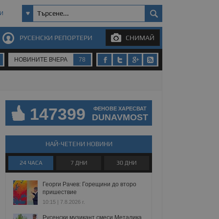
И
РУСЕНСКИ РЕПОРТЕРИ
СНИМАЙ
НОВИНИТЕ ВЧЕРА
78
147399
ФЕНОВЕ ХАРЕСВАТ
DUNAVMOST
НАЙ-ЧЕТЕНИ НОВИНИ
24 ЧАСА
7 ДНИ
30 ДНИ
Георги Рачев: Горещини до второ
пришествие
10:15 | 7.8.2026 г.
Русенски музикант смеси Металика