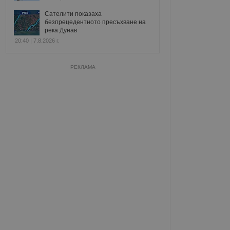
Сателити показаха
безпрецедентното пресъхване на
река Дунав
20:40 | 7.8.2026 г.
РЕКЛАМА