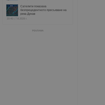
Сателити показаха
безпрецедентното пресъхване на
река Дунав
20:40 | 7.8.2026 г.
РЕКЛАМА