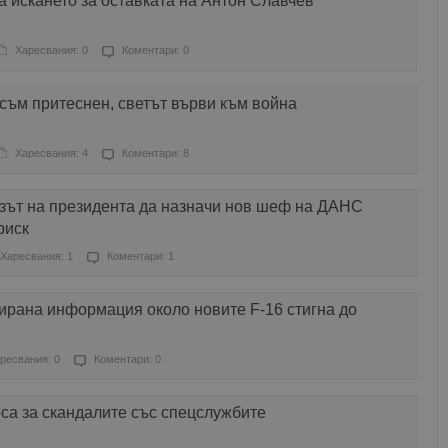
 искането за оставката на Антон Славчев
Харесвания: 0
Коментари: 0
съм притеснен, светът върви към война
Харесвания: 4
Коментари: 8
азът на президента да назначи нов шеф на ДАНС
риск
Харесвания: 1
Коментари: 1
ирана информация около новите F-16 стигна до
ресвания: 0
Коментари: 0
са за скандалите със спецслужбите