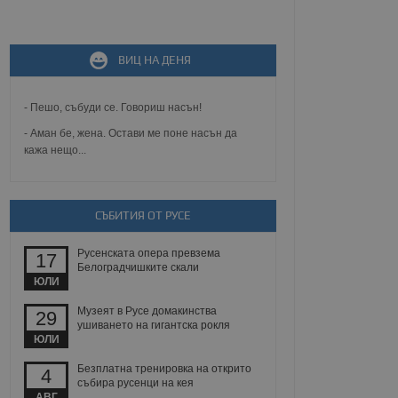
не, зададена от уеб
 ASP.NET MVC
спре неразрешеното
т, известно като
ВИЦ НА ДЕНЯ
тове. Той не съдържа
щожава при затваряне
- Пешо, събуди се. Говориш насън!
ение на съгласието на
ст за тяхното
- Аман бе, жена. Остави ме поне насън да
а данни за съгласието
кажа нещо...
ични политики и
антира, че техните
 сесии.
аничаване между хората
СЪБИТИЯ ОТ РУСЕ
а, за да се правят
хния уебсайт.
Русенската опера превзема
17
Белоградчишките скали
сигнализира на
ЮЛИ
 на бисквитките,
а съответствие и
ндарти и
Музеят в Русе домакинства
29
ушиването на гигантска рокля
ЮЛИ
ck и предоставя
требител използва
Безплатна тренировка на открито
йният потребител може
4
 уебсайт.
събира русенци на кея
АВГ