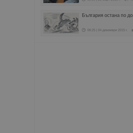
__RequestVerificationT
България остана по д
08:25 | 04 декември 2015 г.
VISITOR_PRIVACY_MET
__cf_bm
receive-cookie-depreca
ASP.NET_SessionId