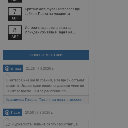
Британската група Hinterlands ще
7
забие в Парка на младежта
Описание
АВГ
Историческа възстановка за
8
ребителски
елското поведение и
Илинден оживява в Парка на...
раници на сайта. Тя
яване на сайта. Тя
не на прегледи на
АВГ
формация, която е
взаимодействат с
нкционалност в целия
прекарано на
редпочитанията на
 сайтове; тя може
остта на социалните
тора на сайта.
използва новата или
НОВИ КОМЕНТАРИ
елски взаимодействия
нето и потребителския
птица
21:28 | 7.8.2026 г.
рез събиране на данни
В затвора ние ще ги храним, а те ще си останат
 помага за
същите. Имаше едни полезни уранови мини по
отребителите се
тапите на тестване.
Живково време. Там се работеше по...
тистически данни,
Красимира Гешева: Това не са деца, а зверове
 броя на посещенията,
 са били заредени.
елския опит.
Гъдю
20:58 | 7.8.2026 г.
я за потребителското
, за да се
До Журналиста: Това не са "първобитни" , а
екламните съобщения