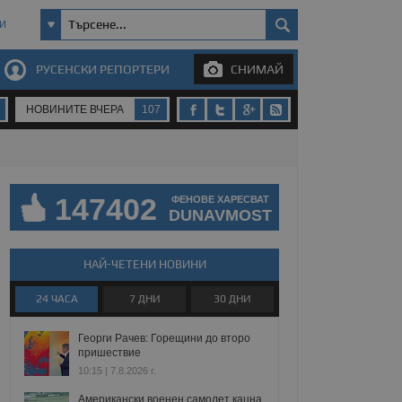
И
РУСЕНСКИ РЕПОРТЕРИ
СНИМАЙ
НОВИНИТЕ ВЧЕРА
107
147402
ФЕНОВЕ ХАРЕСВАТ
DUNAVMOST
НАЙ-ЧЕТЕНИ НОВИНИ
24 ЧАСА
7 ДНИ
30 ДНИ
Георги Рачев: Горещини до второ
пришествие
10:15 | 7.8.2026 г.
Американски военен самолет кацна