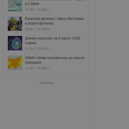
в София
15:09 | 7.8.2026 г.
Русенски музикант смеси Металика
и роден фолклор
09:32 | 7.8.2026 г.
Дневен хороскоп за 8 август 2026
година
15:31 | 7.8.2026 г.
НИМХ обяви оранжев код за опасни
горещини
13:46 | 7.8.2026 г.
РЕКЛАМА