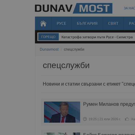
ЗА НАС
РУСЕ
БЪЛГАРИЯ
СВЯТ
РА
ГОРЕЩО
Катастрофа затвори пътя Русе - Силистра
Dunavmost
/
спецслужби
спецслужби
Новини и статии свързани с етикет "спе
Румен Миланов предуп
19:25 | 21 юли 2026 г.
Ха