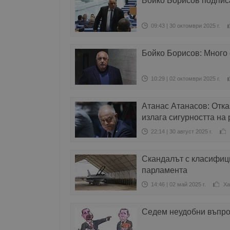
Бойко Борисов подписа
09:43 | 30 октомври 2025 г.
Бойко Борисов: Много 
10:29 | 02 октомври 2025 г.
Атанас Атанасов: Отк
излага сигурността на 
22:14 | 30 август 2025 г.
Скандалът с класифиц
парламента
14:46 | 02 май 2025 г.
Ха
Седем неудобни въпро