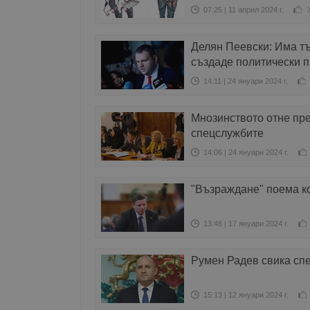
07:25 | 11 април 2024 г.
Делян Пеевски: Има тъ
създаде политически п
14:11 | 24 януари 2024 г.
Мнозинството отне пре
спецслужбите
14:06 | 24 януари 2024 г.
"Възраждане" поема к
13:48 | 17 януари 2024 г.
Румен Радев свика сп
15:13 | 12 януари 2024 г.