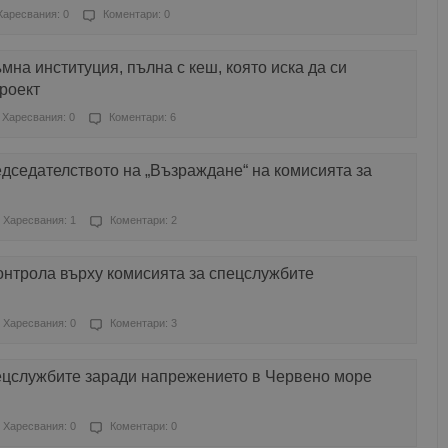
Харесвания: 0
Коментари: 0
мна институция, пълна с кеш, която иска да си
роект
Харесвания: 0
Коментари: 6
дседателството на „Възраждане“ на комисията за
Харесвания: 1
Коментари: 2
онтрола върху комисията за спецслужбите
Харесвания: 0
Коментари: 3
ецслужбите заради напрежението в Червено море
Харесвания: 0
Коментари: 0