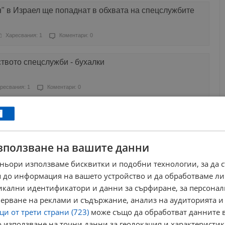
" в Израел ще попаднат в обхвата на спецслужбите
Харесвания: 1
Коментари: 0
ството спецслужби - бухалки
ресвания: 1
Коментари: 0
нно и особено поведение е шефовете на
ат в отпуск
ресвания: 0
Коментари: 0
зползване на вашите данни
ньори използваме бисквитки и подобни технологии, за да 
оя снимка с дупки от куршуми
 до информация на вашето устройство и да обработваме ли
никални идентификатори и данни за сърфиране, за персона
ресвания: 4
Коментари: 4
ерване на реклами и съдържание, анализ на аудиторията и
и от трети страни (723)
може също да обработват данните в
виновник за хакерската атака
 използване на точни данни за геолокация и характеристик