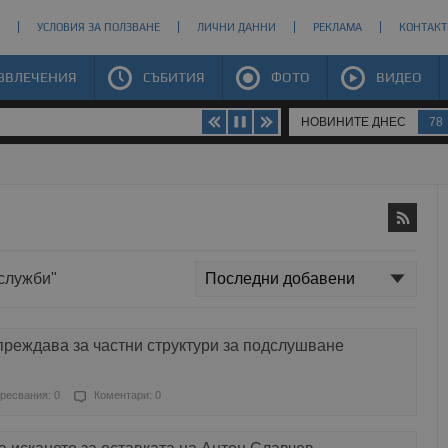
УСЛОВИЯ ЗА ПОЛЗВАНЕ
ЛИЧНИ ДАННИ
РЕКЛАМА
КОНТАКТ
ЗВЛЕЧЕНИЯ
СЪБИТИЯ
ФОТО
ВИДЕО
НОВИНИТЕ ДНЕС
78
цслужби"
реждава за частни структури за подслушване
ресвания: 0
Коментари: 0