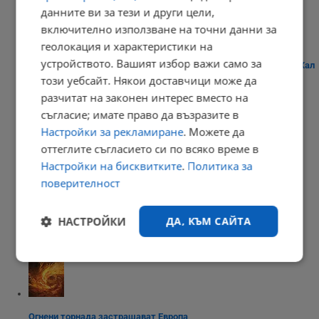
данните ви за тези и други цели,
включително използване на точни данни за
геолокация и характеристики на
устройството. Вашият избор важи само за
Плитко земетресение разбуди жителите на австрийския град Хал
този уебсайт. Някои доставчици може да
21:03 | 8.8.2026 г.
разчитат на законен интерес вместо на
съгласие; имате право да възразите в
Настройки за рекламиране
. Можете да
оттеглите съгласието си по всяко време в
Дневен хороскоп за 9 август 2026 година
Настройки на бисквитките
.
Политика за
20:56 | 8.8.2026 г.
поверителност
НАСТРОЙКИ
ДА, КЪМ САЙТА
Кладенци в Русенско пресъхнаха
20:49 | 8.8.2026 г.
Строго
Ефективност
необходимо
Огнени торнада застрашават Европа