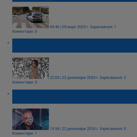
09:46 | 05 март 2025 г.
Харесвания: 1
Коментари: 0
Глория подкрепи каузата на Криско за
изграждане на детски център
22:05 | 22 декември 2024 г.
Харесвания: 2
Коментари: 0
Криско: Дани избра нашето семейство -
видял е, че ще го обичаме!
19:38 | 22 декември 2024 г.
Харесвания: 0
Коментари: 1