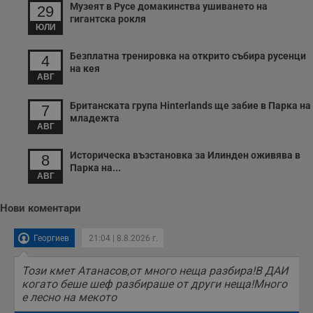
с
Музеят в Русе домакинства ушиването на
29
с
гигантска рокля
н
ЮЛИ
н
п
б
Безплатна тренировка на открито събира русенци
4
п
на кея
с
АВГ
о
с
а
Британската група Hinterlands ще забие в Парка на
7
р
младежта
у
АВГ
з
з
п
Историческа възстановка за Илинден оживява в
8
Парка на...
ASP.NET_SessionId
Сесия
Т
Microsoft
АВГ
с
Corporation
D
www.dunavmost.com
п
Нови коментари
и
т
к
Георгиев
21:04 | 8.8.2026 г.
п
и
у
Този кмет Атанасов,от много неща разбира!В ДАИ
р
к
когато беше шеф разбираше от други неща!Много
п
е лесно на мекото
д
д