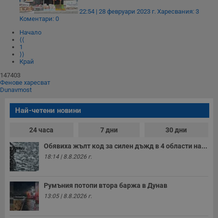
22:54 | 28 февруари 2023 г.
Харесвания: 3
Коментари: 0
Начало
⟨⟨
1
⟩⟩
Край
147403
Фенове харесват
Dunavmost
Най-четени новини
24 часа
7 дни
30 дни
Обявиха жълт код за силен дъжд в 4 области на...
18:14 | 8.8.2026 г.
Румъния потопи втора баржа в Дунав
13:05 | 8.8.2026 г.