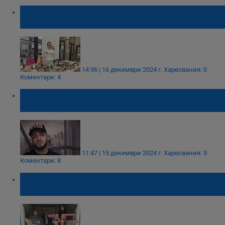
"Каритас" събира средства за
рехабилитационен тренажор
14:56 | 16 декември 2024 г.
Харесвания: 0
Коментари: 4
Криско: Второто ни дете е със синдром на
Даун
11:47 | 15 декември 2024 г.
Харесвания: 3
Коментари: 8
Мартеници за благотворителност се
продават на русенския базар