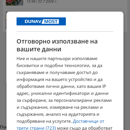
15:58 | 22.7.2026 г.
Българка поръча първия домашен робот за
домакинска...
20:03 | 5.8.2026 г.
РЕКЛАМА
Отговорно използване на
вашите данни
Ние и нашите партньори използваме
бисквитки и подобни технологии, за да
съхраняваме и получаваме достъп до
информация на вашето устройство и да
обработваме лични данни, като вашия IP
адрес, уникални идентификатори и данни
за сърфиране, за персонализирани реклами
и съдържание, измерване на реклами и
съдържание, анализ на аудиторията и
подобряване на услугите.
Доставчици от
Последни новини
трети страни (723)
може също да обработват