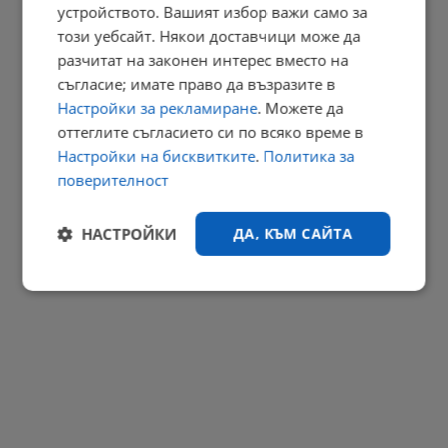
устройството. Вашият избор важи само за
Георги Близнашки: Предстоящите президентски избори могат
да...
този уебсайт. Някои доставчици може да
разчитат на законен интерес вместо на
22:38 | 6.8.2026 г.
съгласие; имате право да възразите в
РЕКЛАМА
Настройки за рекламиране
. Можете да
оттеглите съгласието си по всяко време в
Настройки на бисквитките
.
Политика за
поверителност
НАСТРОЙКИ
ДА, КЪМ САЙТА
Строго
Ефективност
необходимо
Таргетиране
Функционалност