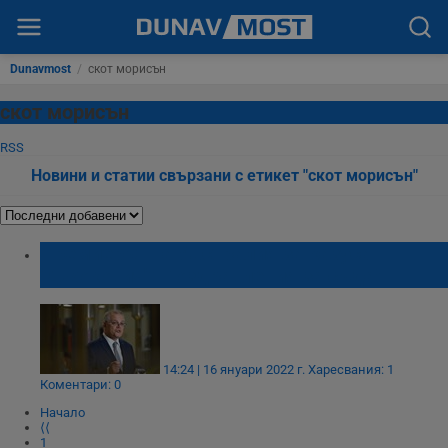
Dunavmost
/
скот морисън
скот морисън
RSS
Новини и статии свързани с етикет "скот морисън"
Премиерът на Австралия за казуса
"Джокович": Поздравления за съда!
14:24 | 16 януари 2022 г.
Харесвания: 1
Коментари: 0
Начало
⟨⟨
1