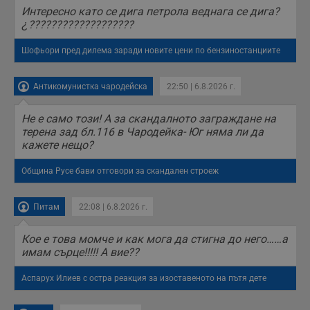
б
Интересно като се дига петрола веднага се дига?
п
с
¿???????????????????
о
с
а
Шофьори пред дилема заради новите цени по бензиностанциите
р
у
з
Антикомунистка чародейска
22:50 | 6.8.2026 г.
з
п
Не е само този! А за скандалното заграждане на
ASP.NET_SessionId
Сесия
Т
Microsoft
с
Corporation
терена зад бл.116 в Чародейка- Юг няма ли да
D
www.dunavmost.com
кажете нещо?
п
и
т
Община Русе бави отговори за скандален строеж
к
п
и
у
Питам
22:08 | 6.8.2026 г.
р
к
п
Кое е това момче и как мога да стигна до него……а
д
имам сърце!!!!! А вие??
д
п
у
Аспарух Илиев с остра реакция за изоставеното на пътя дете