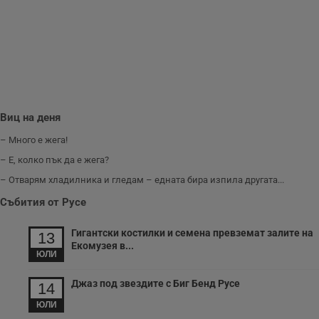
и
п
A
т
е
д
н
п
с
у
и
Виц на деня
ф
н
м
– Много е жега!
Т
и
– Е, колко пък да е жега?
п
у
– Отварям хладилника и гледам – едната бира изпила другата...
з
б
Събития от Русе
VISITOR_PRIVACY_METADATA
5 месеца
Т
YouTube
4
с
.youtube.com
Гигантски костилки и семена превземат залите на
13
седмици
с
Екомузея в...
с
ЮЛИ
п
и
п
Джаз под звездите с Биг Бенд Русе
14
т
в
ЮЛИ
с
з