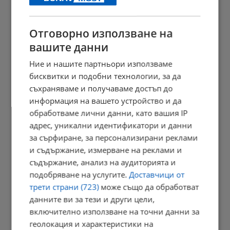
23:09 | 6.8.2026 г.
Отговорно използване на
вашите данни
Отвориха магистрала "Тракия" след часове блокада заради...
Ние и нашите партньори използваме
23:05 | 6.8.2026 г.
бисквитки и подобни технологии, за да
съхраняваме и получаваме достъп до
информация на вашето устройство и да
обработваме лични данни, като вашия IP
Персеидите озаряват небето в средата на август
адрес, уникални идентификатори и данни
23:03 | 6.8.2026 г.
за сърфиране, за персонализирани реклами
и съдържание, измерване на реклами и
съдържание, анализ на аудиторията и
подобряване на услугите.
Доставчици от
Променят вноските за трудова злополука в седем сектора
трети страни (723)
може също да обработват
22:58 | 6.8.2026 г.
данните ви за тези и други цели,
включително използване на точни данни за
геолокация и характеристики на