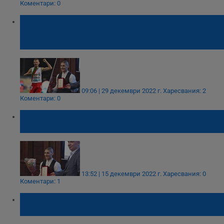
Коментари: 0
Състезатели от Русе са сред
претендентите за наградата „Спортист на
годината 2022“
09:06 | 29 декември 2022 г.
Харесвания: 2
Коментари: 0
Севда Асенова взе приза за „Достойно
представяне“ на спортните Икари
13:52 | 15 декември 2022 г.
Харесвания: 0
Коментари: 1
Севда Асенова: От 2016 година играя със
скъсани кръстни връзки