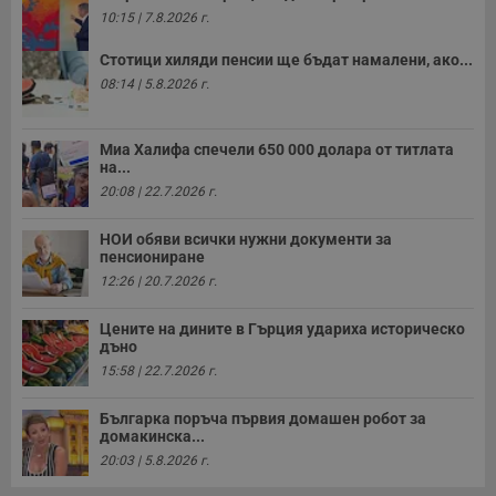
б
10:15 | 7.8.2026 г.
п
с
о
Стотици хиляди пенсии ще бъдат намалени, ако...
с
08:14 | 5.8.2026 г.
а
р
у
з
Миа Халифа спечели 650 000 долара от титлата
з
п
на...
20:08 | 22.7.2026 г.
ASP.NET_SessionId
Сесия
Т
Microsoft
с
Corporation
D
www.dunavmost.com
НОИ обяви всички нужни документи за
п
пенсиониране
и
т
12:26 | 20.7.2026 г.
к
п
и
Цените на дините в Гърция удариха историческо
у
дъно
р
к
15:58 | 22.7.2026 г.
п
д
д
Българка поръча първия домашен робот за
п
домакинска...
у
20:03 | 5.8.2026 г.