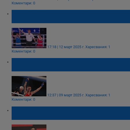
Коментари: 0
Севда Асенова се класира 1/4-финал на
Световното първенство по бокс
17:18 | 12 март 2025 г.
Харесвания: 1
Коментари: 0
Стана ясно срещу кого се изправя Севда
Асенова на Световното по бокс в Ниш
12:37 | 09 март 2025 г.
Харесвания: 1
Коментари: 0
Севда Асенова: Целият ми живот мина по
състезания