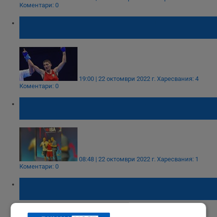
Коментари: 0
Севда Асенова стана европейска
шампионка по бокс
19:00 | 22 октомври 2022 г.
Харесвания: 4
Коментари: 0
Севда Асенова се класира за финал на
Европейското първенство по бокс
08:48 | 22 октомври 2022 г.
Харесвания: 1
Коментари: 0
Севда Асенова отива на полуфинал на
Европейското първенство в Будва