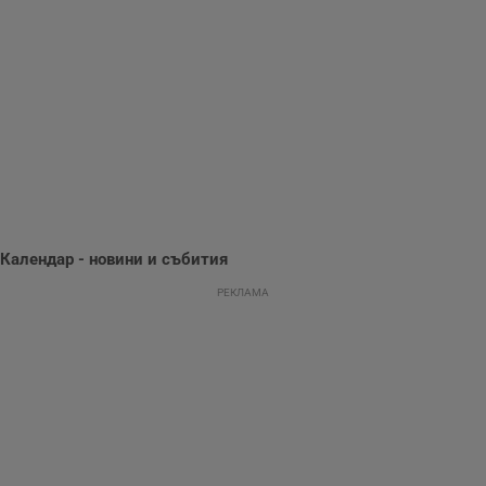
използва с цел
.hit.gemius.pl
събиране на
информация за
потребителското
поведение и
предпочитания.
Тази информация
се използва, за да
се оптимизира
представянето на
уебсайта и да
направят
рекламните
съобщения по-
важни за
потребителя.
Календар - новини и събития
РЕКЛАМА