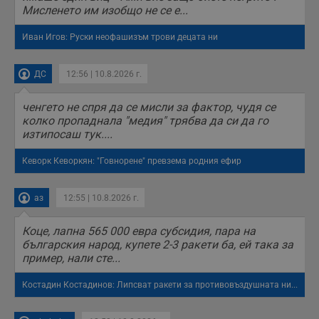
Мисленето им изобщо не се е...
Иван Игов: Руски неофашизъм трови децата ни
ДС
12:56 | 10.8.2026 г.
ченгето не спря да се мисли за фактор, чудя се
колко пропаднала "медия" трябва да си да го
изтипосаш тук....
Кеворк Кеворкян: "Говнорене" превзема родния ефир
аз
12:55 | 10.8.2026 г.
Коце, лапна 565 000 евра субсидия, пара на
българския народ, купете 2-3 ракети ба, ей така за
пример, нали сте...
Костадин Костадинов: Липсват ракети за противовъздушната ни...