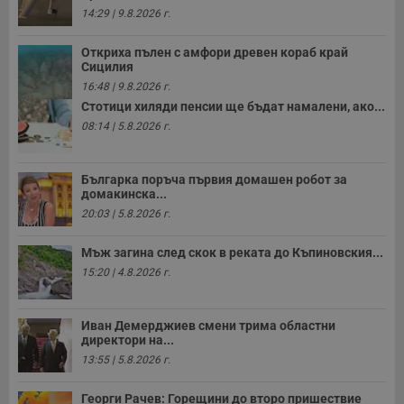
з
14:29 | 9.8.2026 г.
с
п
о
Откриха пълен с амфори древен кораб край
р
Сицилия
п
н
16:48 | 9.8.2026 г.
п
Стотици хиляди пенсии ще бъдат намалени, ако...
к
ч
08:14 | 5.8.2026 г.
п
с
б
Българка поръча първия домашен робот за
__cf_bm
29
Т
Cloudflare Inc.
домакинска...
минути
с
.twitter.com
59
р
20:03 | 5.8.2026 г.
секунди
м
б
о
Мъж загина след скок в реката до Къпиновския...
у
15:20 | 4.8.2026 г.
п
о
и
т
Иван Демерджиев смени трима областни
receive-cookie-deprecation
.hit.gemius.pl
1 година
Т
директори на...
с
13:55 | 5.8.2026 г.
с
н
н
Георги Рачев: Горещини до второ пришествие
п