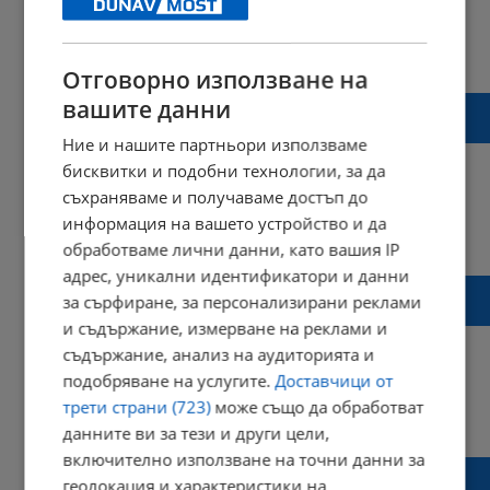
15:42 | 18 октомври 2022 г.
Харесвания: 0
Коментари: 0
Отговорно използване на
Две русенки ще участват на Европейското
вашите данни
първенство по бокс
Ние и нашите партньори използваме
бисквитки и подобни технологии, за да
съхраняваме и получаваме достъп до
информация на вашето устройство и да
16:15 | 10 октомври 2022 г.
Харесвания: 0
обработваме лични данни, като вашия IP
Коментари: 0
адрес, уникални идентификатори и данни
Пенчо Милков награди бронзовата
за сърфиране, за персонализирани реклами
медалистка Севда Асенова
и съдържание, измерване на реклами и
съдържание, анализ на аудиторията и
подобряване на услугите.
Доставчици от
трети страни (723)
може също да обработват
15:44 | 20 юни 2022 г.
Харесвания: 0
данните ви за тези и други цели,
Коментари: 0
включително използване на точни данни за
Севда Асенова: Треньорите ми никога не
геолокация и характеристики на