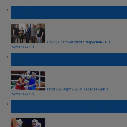
Кметът Пенчо Милков награди русенски
боксьори
17:57 | 18 април 2023 г.
Харесвания: 1
Коментари: 3
Севда Асенова отпадна на Световното по
бокс
11:53 | 22 март 2023 г.
Харесвания: 0
Коментари: 0
Русенка се класира на четвъртфиналите на
световното първенство по бокс