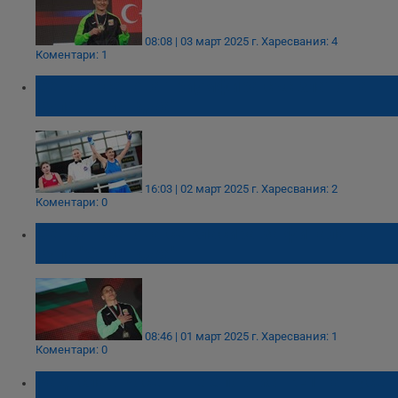
08:08 | 03 март 2025 г.
Харесвания: 4
Коментари: 1
Севда Асенова триумфира със злато на
Купа "Странджа"
16:03 | 02 март 2025 г.
Харесвания: 2
Коментари: 0
Севда Асенова се класира за финала на
Купа "Странджа"
08:46 | 01 март 2025 г.
Харесвания: 1
Коментари: 0
Радослав Росенов е Спортист №1 на Русе