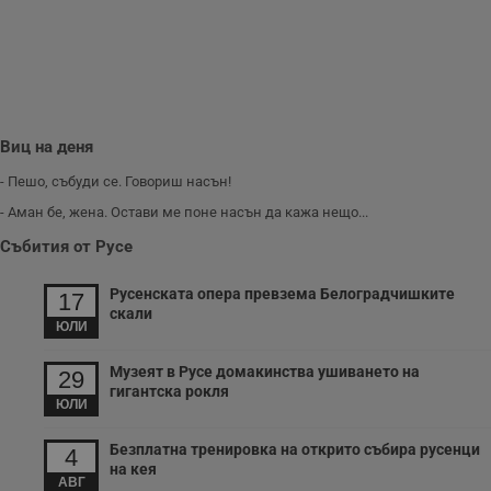
Виц на деня
- Пешо, събуди се. Говориш насън!
- Аман бе, жена. Остави ме поне насън да кажа нещо...
Събития от Русе
Русенската опера превзема Белоградчишките
17
скали
ЮЛИ
Музеят в Русе домакинства ушиването на
29
гигантска рокля
ЮЛИ
Безплатна тренировка на открито събира русенци
4
на кея
АВГ