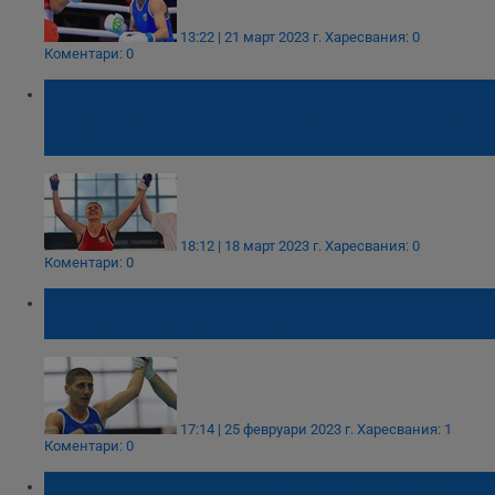
13:22 | 21 март 2023 г.
Харесвания: 0
Коментари: 0
Севда Асенова донесе първа победа на
България на световното първенство в Ню
Делхи
18:12 | 18 март 2023 г.
Харесвания: 0
Коментари: 0
Севда Асенова ще се боксира за златен
медал в Купа „Странджа"
17:14 | 25 февруари 2023 г.
Харесвания: 1
Коментари: 0
Севда Асенова е спортист на годината в