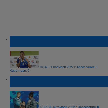
Севда Асенова: Колебая се за
Олимпийските игри, но искам да участвам
18:05 | 14 ноември 2022 г.
Харесвания: 1
Коментари: 0
Какви са амбициите на боксьорките ни
след Европейското първенство
17:57 | 30 октомври 2022 г.
Харесвания: 0