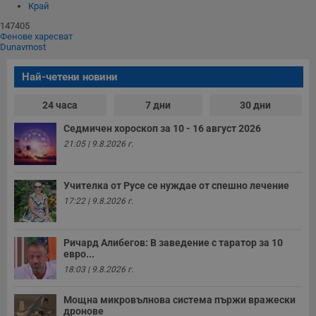
п
Край
и
п
147405
A
Фенове харесват
т
Dunavmost
е
д
н
Най-четени новини
п
с
у
24 часа
7 дни
30 дни
и
ф
Седмичен хороскоп за 10 - 16 август 2026
н
м
21:05 | 9.8.2026 г.
Т
и
п
у
Учителка от Русе се нуждае от спешно лечение
з
17:22 | 9.8.2026 г.
б
VISITOR_PRIVACY_METADATA
5 месеца
Т
YouTube
4
с
.youtube.com
Ричард Алибегов: В заведение с таратор за 10
седмици
с
с
евро...
п
18:03 | 9.8.2026 г.
и
п
т
Мощна микровълнова система пържи вражески
в
дронове
с