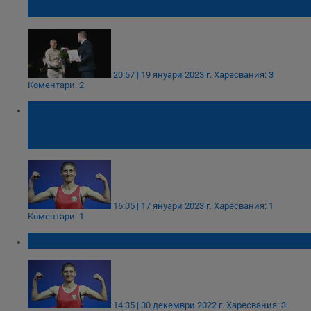
Русе
20:57 | 19 януари 2023 г.
Харесвания: 3
Коментари: 2
Севда Асенова е сред шестте боксьорки,
които ще представят България на
световно първенство
16:05 | 17 януари 2023 г.
Харесвания: 1
Коментари: 1
Избраха спортист на годината в България
14:35 | 30 декември 2022 г.
Харесвания: 3