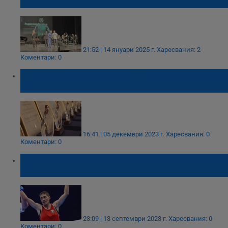
за 2024 година
21:52 | 14 януари 2025 г.
Харесвания: 2
Коментари: 0
21 са номинираните за “Спортист на
годината” за 2023 година в Русе
16:41 | 05 декември 2023 г.
Харесвания: 0
Коментари: 0
Севда Асенова триумфира на държавно
първенство в Пловдив
23:09 | 13 септември 2023 г.
Харесвания: 0
Коментари: 0