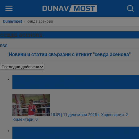
Dunavmost
/
севда асенова
севда асенова
RSS
Новини и статии свързани с етикет "севда асенова"
Севда Асенова сложи край на кариерата
си със златен медал
15:09 | 11 декември 2025 г.
Харесвания: 2
Коментари: 0
Спорни съдийски решения спряха Севда
Асенова на световното в Ливърпул