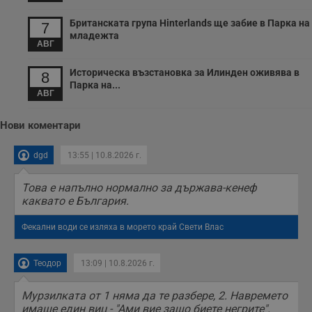
Британската група Hinterlands ще забие в Парка на
7
младежта
АВГ
Историческа възстановка за Илинден оживява в
8
Парка на...
АВГ
Нови коментари
dgd
13:55 | 10.8.2026 г.
Това е напълно нормално за държава-кенеф
каквато е България.
Фекални води се изляха в морето край Свети Влас
Теодор
13:09 | 10.8.2026 г.
Мурзилката от 1 няма да те разбере, 2. Навремето
имаше един виц - "Ами вие защо биете негрите".