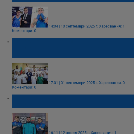
14:04 | 10 септември 2025 г.
Харесвания: 1
Коментари: 0
11 боксьори ще защитават честта на
България на Световното първенство в
Ливърпул
17:01 | 01 септември 2025 г.
Харесвания: 0
Коментари: 0
Русенски боксьори спечелиха четири
медала от "Купа България"
16:11 | 12 април 2025 г.
Харесвания: 1