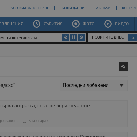
УСЛОВИЯ ЗА ПОЛЗВАНЕ
ЛИЧНИ ДАННИ
РЕКЛАМА
КОНТАКТ
ЗВЛЕЧЕНИЯ
СЪБИТИЯ
ФОТО
ВИДЕО
НОВИНИТЕ ДНЕС
2
метра под условната...
радско"
търва антракса, сега ще бори комарите
ресвания: 0
Коментари: 0