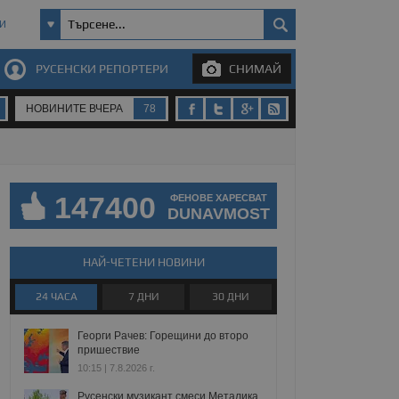
И
РУСЕНСКИ РЕПОРТЕРИ
СНИМАЙ
НОВИНИТЕ ВЧЕРА
78
147400
ФЕНОВЕ ХАРЕСВАТ
DUNAVMOST
НАЙ-ЧЕТЕНИ НОВИНИ
24 ЧАСА
7 ДНИ
30 ДНИ
Георги Рачев: Горещини до второ
пришествие
10:15 | 7.8.2026 г.
Русенски музикант смеси Металика