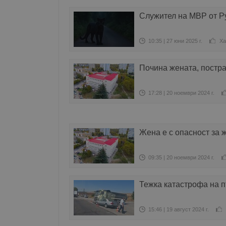
Служител на МВР от Ру
10:35 | 27 юни 2025 г.
Ха
Почина жената, постра
17:28 | 20 ноември 2024 г.
Жена е с опасност за 
09:35 | 20 ноември 2024 г.
Тежка катастрофа на п
15:46 | 19 август 2024 г.