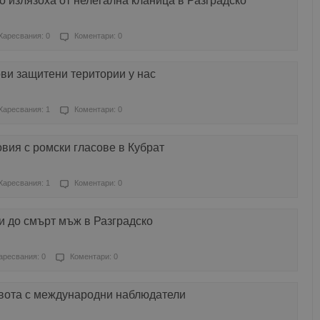
о излязоха от нелегална кланица в Разградско
Харесвания: 0
Коментари: 0
ви защитени територии у нас
Харесвания: 1
Коментари: 0
овия с ромски гласове в Кубрат
Харесвания: 1
Коментари: 0
и до смърт мъж в Разградско
аресвания: 0
Коментари: 0
 вота с международни наблюдатели