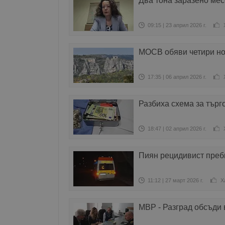
Два тона заразено мес
09:15 | 23 април 2026 г.
МОСВ обяви четири но
17:35 | 06 април 2026 г.
Разбиха схема за търг
18:47 | 02 април 2026 г.
Пиян рецидивист преб
11:12 | 27 март 2026 г.
Х
МВР - Разград обсъди