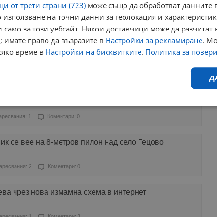
и от трети страни (723)
може също да обработват данните в
 използване на точни данни за геолокация и характеристик
Харесвания: 0
Коментари: 1
 само за този уебсайт. Някои доставчици може да разчитат 
; имате право да възразите в
Настройки за рекламиране
. М
 изкара пет села на протест в Разградско
сяко време в
Настройки на бисквитките
.
Политика за повер
аресвания: 2
Коментари: 0
Д
лизо 10 000 лева на "ало" измамници
Ефективност
Таргетиране
Функционалност
Н
аресвания: 1
Коментари: 0
ик се вее на 8-метров пилон над село Гецово
аресвания: 2
Коментари: 0
еобходимо
Ефективност
Таргетиране
Функционалност
Неклас
ева чрез нова измамна схема в интернет
исквитки позволяват основната функционалност на уебсайта, като потребителско
не може да се използва правилно без строго необходими бисквитки.
аресвания: 1
Коментари: 3