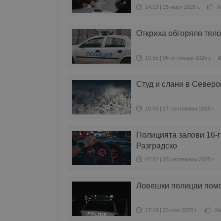
14:13 | 25 март 2026 г.
Х
Откриха обгоряло тяло
10:55 | 06 октомври 2025 г.
Студ и слани в Северо
16:08 | 27 септември 2025 г.
Полицията залови 16-
Разградско
07:52 | 25 септември 2025 г.
Ловешки полицаи помо
17:18 | 23 юли 2025 г.
Ха