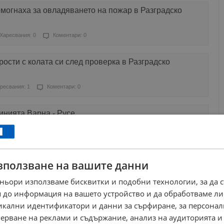
могнаха за овладяването на пожар в Разградско
Харесвания: 0
Коментари: 0
рости с колата си след проверка в Разградско
ресвания: 1
Коментари: 0
инията Варна - Русе
ресвания: 3
Коментари: 4
зползване на вашите данни
зи внука си в Разградско
ньори използваме бисквитки и подобни технологии, за да 
Харесвания: 0
Коментари: 2
 до информация на вашето устройство и да обработваме ли
никални идентификатори и данни за сърфиране, за персона
ликден
ерване на реклами и съдържание, анализ на аудиторията и