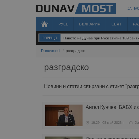
ЗА НАС
РУСЕ
БЪЛГАРИЯ
СВЯТ
РА
ГОРЕЩО
Нивото на Дунав при Русе стигна 109 санти
Dunavmost
/
разградско
разградско
Новини и статии свързани с етикет "разг
Ангел Кунчев: БАБХ из
19:29 | 08 май 2026 г.
Ха