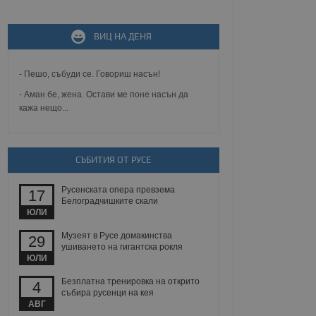
ВИЦ НА ДЕНЯ
не, зададена от уеб
 ASP.NET MVC
спре неразрешеното
т, известно като
- Пешо, събуди се. Говориш насън!
тове. Той не съдържа
щожава при затваряне
- Аман бе, жена. Остави ме поне насън да
кажа нещо...
ение на съгласието на
ст за тяхното
а данни за съгласието
ични политики и
СЪБИТИЯ ОТ РУСЕ
антира, че техните
 сесии.
Русенската опера превзема
аничаване между хората
17
а, за да се правят
Белоградчишките скали
хния уебсайт.
ЮЛИ
Музеят в Русе домакинства
29
сигнализира на
ушиването на гигантска рокля
 на бисквитките,
ЮЛИ
а съответствие и
ндарти и
Безплатна тренировка на открито
4
събира русенци на кея
ck и предоставя
АВГ
требител използва