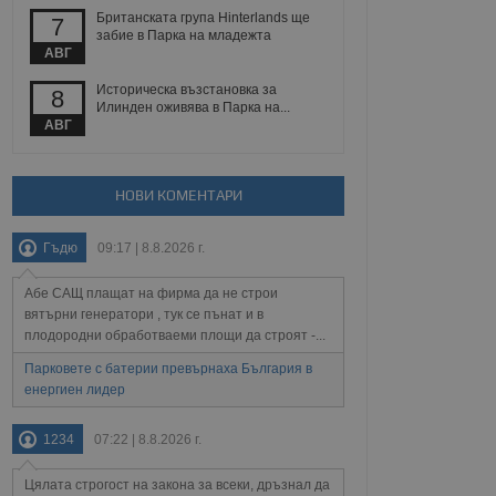
йният потребител може
Британската група Hinterlands ще
7
 уебсайт.
забие в Парка на младежта
АВГ
Историческа възстановка за
8
Описание
Илинден оживява в Парка на...
АВГ
ребителски
елското поведение и
раници на сайта. Тя
яване на сайта. Тя
не на прегледи на
формация, която е
взаимодействат с
НОВИ КОМЕНТАРИ
нкционалност в целия
прекарано на
редпочитанията на
 сайтове; тя може
Гъдю
09:17 | 8.8.2026 г.
остта на социалните
тора на сайта.
използва новата или
елски взаимодействия
Абе САЩ плащат на фирма да не строи
нето и потребителския
вятърни генератори , тук се пънат и в
плодородни обработваеми площи да строят -...
рез събиране на данни
 помага за
Парковете с батерии превърнаха България в
отребителите се
енергиен лидер
тапите на тестване.
тистически данни,
1234
07:22 | 8.8.2026 г.
 броя на посещенията,
 са били заредени.
елския опит.
Цялата строгост на закона за всеки, дръзнал да