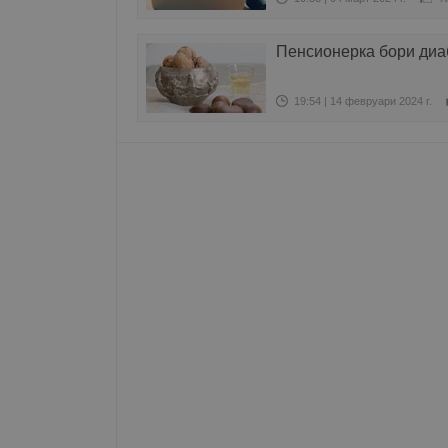
Име
Пенсионерка бори диаб
__RequestVerificationT
19:54 | 14 февруари 2024 г.
VISITOR_PRIVACY_MET
__cf_bm
receive-cookie-depreca
ASP.NET_SessionId