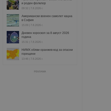
и роден фолклор
09:32 | 7.8.2026 г.
Американски военен самолет кацна
в София
15:09 | 7.8.2026 г.
Дневен хороскоп за 8 август 2026
година
15:31 | 7.8.2026 г.
НИМХ обяви оранжев код за опасни
горещини
13:46 | 7.8.2026 г.
РЕКЛАМА