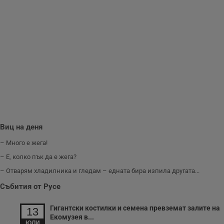
Виц на деня
– Много е жега!
– Е, колко пък да е жега?
– Отварям хладилника и гледам – едната бира изпила другата...
Събития от Русе
Гигантски костилки и семена превземат залите на
13
Екомузея в...
ЮЛИ