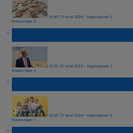
16:00 | 13 юли 2024 г.
Харесвания: 0
Коментари: 0
Николай Денков: Предложението на ДСБ
има предимства, но и проблеми
12:22 | 07 юли 2024 г.
Харесвания: 1
Коментари: 6
„Академия за родители“ в Русе ще
предоставя безплатни съвети
16:33 | 27 юни 2024 г.
Харесвания: 0
Коментари: 1
ГЕРБ няма да подкрепи разширяването на