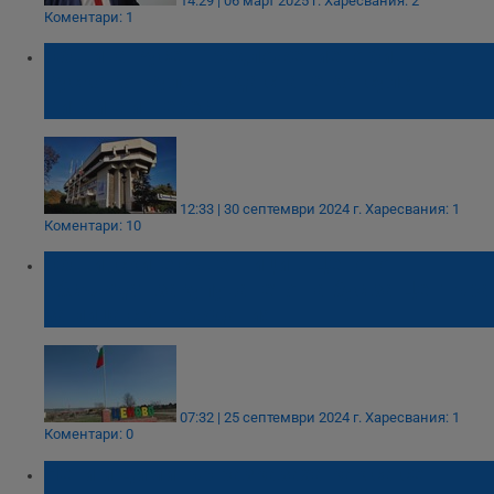
14:29 | 06 март 2025 г.
Харесвания: 2
Коментари: 1
Община Русе: Предложението бившето
Руско консулство да стане консулство на
Китай е интересно
12:33 | 30 септември 2024 г.
Харесвания: 1
Коментари: 10
Общинските съветници в Ценово
обсъждат закупуването на бус за Центъра
за лица с увреждания
07:32 | 25 септември 2024 г.
Харесвания: 1
Коментари: 0
Нети и Димитър разказаха как са се