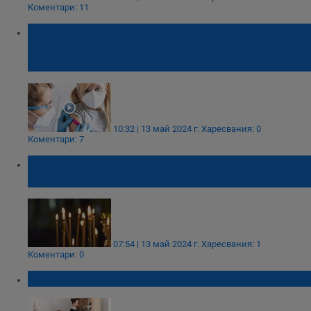
Коментари: 11
Медици: Децата без задължителни
ваксини да не могат да посещават
училище
10:32 | 13 май 2024 г.
Харесвания: 0
Коментари: 7
Отслужват молебен за здравните
служители
07:54 | 13 май 2024 г.
Харесвания: 1
Коментари: 0
Ръст на предложенията за работа с 5%