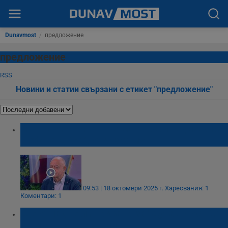
Dunavmost
/
предложение
предложение
RSS
Новини и статии свързани с етикет "предложение"
Атанас Атанасов: Борисов ме предложи за
шеф на ДАНС, отказах му
09:53 | 18 октомври 2025 г.
Харесвания: 1
Коментари: 1
Ще отпадне ли таксата за "Дунав мост 2"
за местните жители