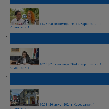
сгодили на концерта на Ед Шийрън
11:05 | 08 септември 2024 г.
Харесвания: 3
Коментари: 2
БСП отхвърли предложението на Нинова
за конгрес на 28 септември
13:15 | 01 септември 2024 г.
Харесвания: 1
Коментари: 1
Община Ветово обяви ново инвестиционно
предложение
10:03 | 26 август 2024 г.
Харесвания: 1
Коментари: 3