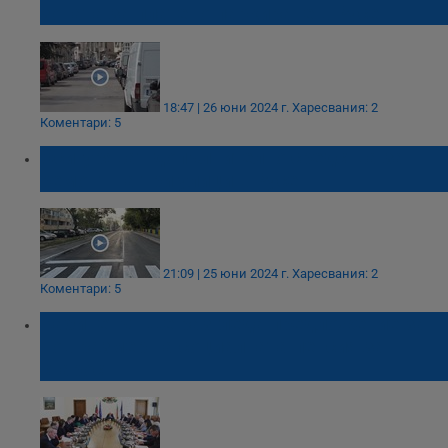
зоната за платено паркиране в Русе
18:47 | 26 юни 2024 г.
Харесвания: 2
Коментари: 5
Осигуряват допълнително средства за
ремонт на три улици в Русе
21:09 | 25 юни 2024 г.
Харесвания: 2
Коментари: 5
Кабинетът ще разгледа предложение за
нов размер на социалната пенсия за
старост