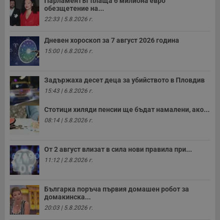
Парламентът плаща 6 милиона евро
с
обезщетение на...
п
и
22:33 | 5.8.2026 г.
п
т
в
Дневен хороскоп за 7 август 2026 година
с
з
15:00 | 6.8.2026 г.
с
п
о
р
Задържаха десет деца за убийството в Пловдив
п
н
15:43 | 6.8.2026 г.
п
к
Стотици хиляди пенсии ще бъдат намалени, ако...
ч
п
08:14 | 5.8.2026 г.
с
б
__cf_bm
29
Т
Cloudflare Inc.
От 2 август влизат в сила нови правила при...
минути
с
.twitter.com
59
р
11:12 | 2.8.2026 г.
секунди
м
б
о
у
Българка поръча първия домашен робот за
п
домакинска...
о
20:03 | 5.8.2026 г.
и
т