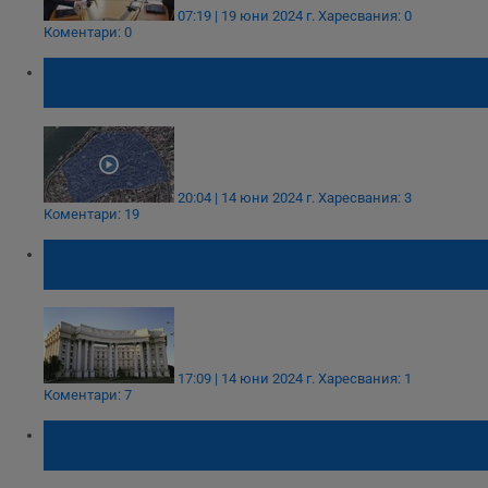
07:19 | 19 юни 2024 г.
Харесвания: 0
Коментари: 0
25 души искат да направят целия център
на Русе зона за платено паркиране
20:04 | 14 юни 2024 г.
Харесвания: 3
Коментари: 19
Киев: "Мирното" предложение на Путин е
абсурдно
17:09 | 14 юни 2024 г.
Харесвания: 1
Коментари: 7
Предложение за нови зони за платено
паркиране в Русе