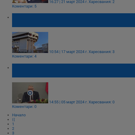
16:27 | 21 март 2024 г.
Харесвания: 2
Коментари: 5
Таргетиране
Функционалност
Ще спонсорира ли Община Русе трите
клуба "Дунав" и през 2024 година?
Некласифицирани
10:54 | 17 март 2024 г.
Харесвания: 3
Коментари: 4
Николай Денков: Все още не съм се
запознал с предложеното от ГЕРБ
Строго необходимо
Ефективност
Таргетиране
Функционалност
Некласифицирани
14:55 | 05 март 2024 г.
Харесвания: 0
Строго необходимите бисквитки позволяват основната
Коментари: 0
функционалност на уебсайта, като потребителско
Начало
влизане и управление на акаунта. Уебсайтът не може да
⟨⟨
се използва правилно без строго необходими
1
бисквитки.
2
3
Валиден