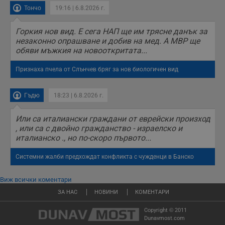
Тончо
19:16 | 6.8.2026 г.
Горкия нов вид. Е сега НАП ще им трясне данък за
незаконно опрашване и добив на мед. А МВР ще
обяви мъжкия на новооткритата...
Признаха пчела от Слънчев бряг за нов биологичен вид
Гъдю
18:23 | 6.8.2026 г.
Или са италиански граждани от еврейски произход
, или са с двойно гражданство - израелско и
италианско ., но по-скоро първото...
Системни жалби предхождат конфликта с чужденци в Банско
Виж всички коментари
ЗА НАС
НОВИНИ
КОМЕНТАРИ
Copyright © 2011
Dunavmost.com