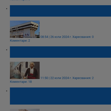
Община Русе приема предложения за
Бюджет 2025
08:54 | 26 юли 2024 г.
Харесвания: 0
Коментари: 2
Колко ще ни струва да посетим Експо
центъра "Уста Колю Фичето"?
11:50 | 22 юли 2024 г.
Харесвания: 2
Коментари: 18
Правителството предлага увеличение на
линията на бедност на 638 лева от 2025
година