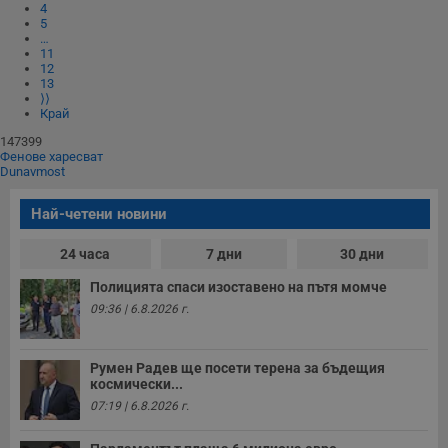
Име
Доставчик
/
Домейн
О
4
до
5
…
__RequestVerificationToken
Сесия
Т
Microsoft
11
п
Corporation
12
ф
www.dunavmost.com
13
з
⟩⟩
п
Край
и
п
147399
A
т
Фенове харесват
е
Dunavmost
д
н
п
Най-четени новини
с
у
24 часа
7 дни
30 дни
и
ф
н
Полицията спаси изоставено на пътя момче
м
09:36 | 6.8.2026 г.
Т
и
п
у
з
Румен Радев ще посети терена за бъдещия
б
космически...
07:19 | 6.8.2026 г.
VISITOR_PRIVACY_METADATA
5 месеца
Т
YouTube
4
с
.youtube.com
седмици
с