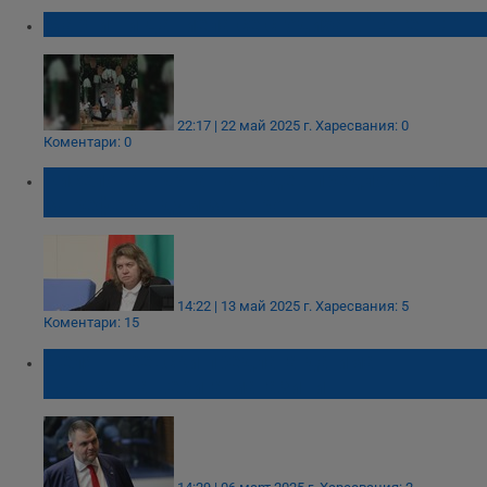
Мартин и Даниела се сгодиха в "Ергенът"
22:17 | 22 май 2025 г.
Харесвания: 0
Коментари: 0
Киселова върна на Радев предложението
за референдум за еврото
14:22 | 13 май 2025 г.
Харесвания: 5
Коментари: 15
Делян Пеевски предлага да има
държавна верига магазини