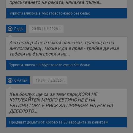
пресъхването на реката, някаква пълна...
Туристи влязоха в Муратовото езеро без бельо
Гъдю
20:53 | 6.8.2026 г.
Ако помер 4 не е някой нашенец , правещ се на
англоговорещ , може и да е прав - трябва да има
табели на български и на...
Туристи влязоха в Муратовото езеро без бельо
Смятай
19:34 | 6.8.2026 г.
Къв боклук ще са за тези пари,ХОРА НЕ
КУПУВАЙТЕ!!! МНОГО ЕВТИНО,НЕ Е НА
ЕВТИНО,ТОВА Е РИСК ЗА ПРИЧИНА НА РАК НА
ДЕБЕЛОТО...
Продават домати от Косово за 30 евроцента за килограм