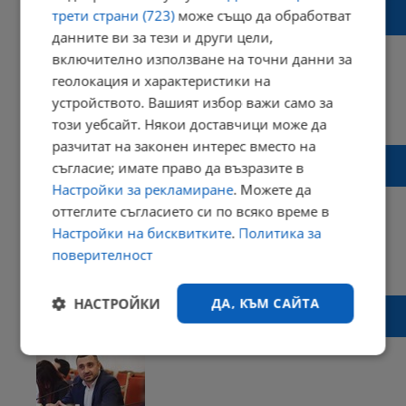
Разкриват втора яслена група към детска
трети страни (723)
може също да обработват
градина "Снежанка"
данните ви за тези и други цели,
включително използване на точни данни за
геолокация и характеристики на
устройството. Вашият избор важи само за
11:47 | 15 април 2024 г.
Харесвания: 2
този уебсайт. Някои доставчици може да
Коментари: 8
разчитат на законен интерес вместо на
Община Русе връща емблематичен имот
съгласие; имате право да възразите в
на държавата
Настройки за рекламиране
. Можете да
оттеглите съгласието си по всяко време в
Настройки на бисквитките
.
Политика за
поверителност
19:39 | 10 април 2024 г.
Харесвания: 5
Коментари: 6
НАСТРОЙКИ
ДА, КЪМ САЙТА
„Възраждане“ искат изпращане на
хуманитарна помощ за Ивицата Газа
Строго
Ефективност
необходимо