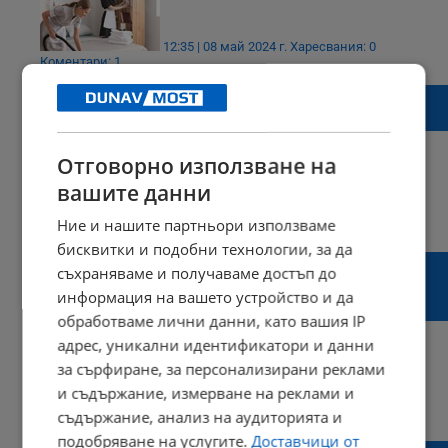
12:35 | 08 май 2024 г.
Харесвания: 0
Коментари: 1
КЕВР обсъжда поевтиняването на
природния газ през май
Отговорно използване на
вашите данни
08:06 | 29 април 2024 г.
Харесвания: 1
Ние и нашите партньори използваме
Коментари: 0
бисквитки и подобни технологии, за да
Румен Радев: Вчера получих това
съхраняваме и получаваме достъп до
авангардно предложение на Главчев, че
информация на вашето устройство и да
иска да е и външен министър
обработваме лични данни, като вашия IP
адрес, уникални идентификатори и данни
за сърфиране, за персонализирани реклами
и съдържание, измерване на реклами и
15:57 | 20 април 2024 г.
Харесвания: 1
съдържание, анализ на аудиторията и
Коментари: 2
подобряване на услугите.
Доставчици от