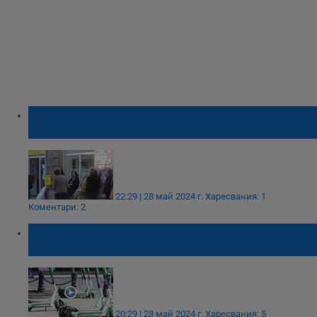
Предлагат изплащането на пенсиите чрез
пощите да се удължи до 2031
22:29 | 28 май 2024 г.
Харесвания: 1
Коментари: 2
Общинският съвет решава за движението
на електрическите тротинетки в Русе
20:29 | 28 май 2024 г.
Харесвания: 5