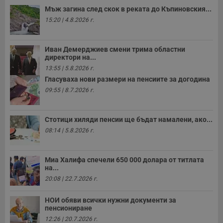
Мъж загина след скок в реката до Къпиновския...
receive-cookie-deprecation
.hit.gemius.pl
1 година
Т
с
15:20 | 4.8.2026 г.
с
н
н
п
Иван Демерджиев смени трима областни
б
директори на...
п
с
13:55 | 5.8.2026 г.
о
Гласуваха нови размери на пенсиите за догодина
с
а
09:55 | 8.7.2026 г.
р
у
з
з
Стотици хиляди пенсии ще бъдат намалени, ако...
п
08:14 | 5.8.2026 г.
ASP.NET_SessionId
Сесия
Т
Microsoft
с
Corporation
D
www.dunavmost.com
п
Миа Халифа спечели 650 000 долара от титлата
и
на...
т
к
20:08 | 22.7.2026 г.
п
и
у
НОИ обяви всички нужни документи за
р
пенсиониране
к
п
12:26 | 20.7.2026 г.