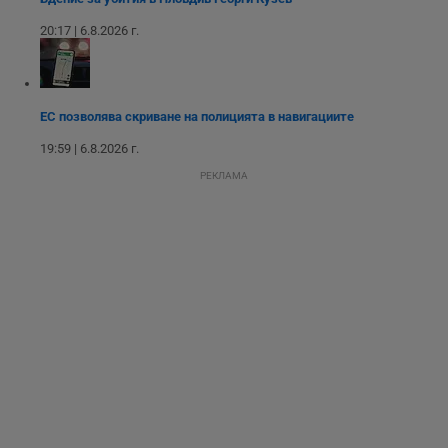
взаимодействието
на посетителите.
20:17 | 6.8.2026 г.
Той помага за
подобряване на
потребителския
опит, като
разбира как
потребителите се
ЕС позволява скриване на полицията в навигациите
ангажират с
различни
елементи на
19:59 | 6.8.2026 г.
уебсайта по
време на етапите
РЕКЛАМА
на тестване.
Gdyn
1 година
Тази бисквитка се
Gemius
използва за
.hit.gemius.pl
събиране на
анонимни
статистически
данни, свързани с
посещенията в
уебсайта на
потребителя, като
броя на
посещенията,
средното време,
прекарано на
уебсайта и какви
страници са били
заредени. Целта е
да се подобри