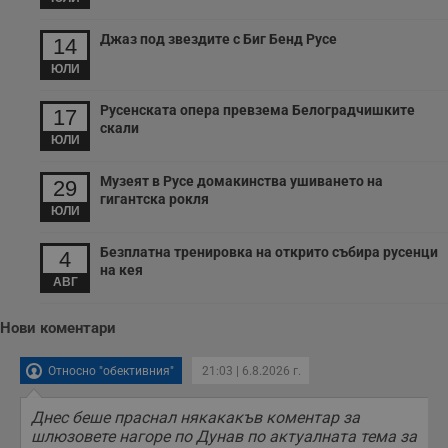
Джаз под звездите с Биг Бенд Русе
14
ЮЛИ
Русенската опера превзема Белоградчишките
17
скали
ЮЛИ
Музеят в Русе домакинства ушиването на
29
гигантска рокля
ЮЛИ
Безплатна тренировка на открито събира русенци
4
на кея
АВГ
Нови коментари
Относно "обективния"
21:03 | 6.8.2026 г.
Днес беше праснал някакакъв коментар за
шлюзовете нагоре по Дунав по актуалната тема за