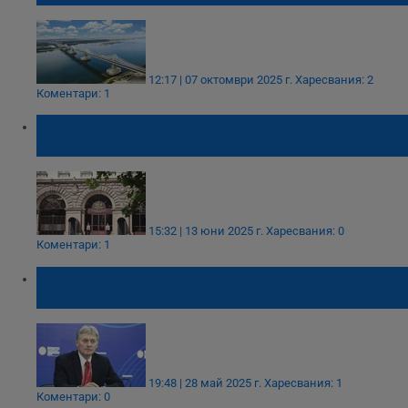
12:17 | 07 октомври 2025 г.
Харесвания: 2
Коментари: 1
Президентството: Бойко Борисов не казва
истината за главния секретар
15:32 | 13 юни 2025 г.
Харесвания: 0
Коментари: 1
Кремъл отхвърли предложението на
Зеленски за среща с Тръмп и Путин
19:48 | 28 май 2025 г.
Харесвания: 1
Коментари: 0