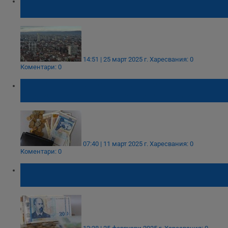
БНБ отчете рекорден скок на жилищните
кредити
14:51 | 25 март 2025 г.
Харесвания: 0
Коментари: 0
Съдът на ЕС забрани непрозрачното
увеличаване на разходите по кредити
07:40 | 11 март 2025 г.
Харесвания: 0
Коментари: 0
Българите затънаха в кредити, които не
могат да изплащат