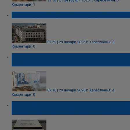
12:38 | 25 февруари 2025 г.
Харесвания: 0
Коментари: 1
Ръст в лихвите по спестовни влогове
07:52 | 29 януари 2025 г.
Харесвания: 0
Коментари: 0
Банките вдигнаха лихвите по кредитите до
10%
07:16 | 29 януари 2025 г.
Харесвания: 4
Коментари: 0
КЗП: Банките прилагат редица нелоялни
практики при отпускане на кредити