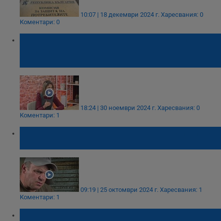
10:07 | 18 декември 2024 г.
Харесвания: 0
Коментари: 0
Райна Миткова - Тодорова: Живеем с
измамното усещане, че заплатите ще
продължат да растат
18:24 | 30 ноември 2024 г.
Харесвания: 0
Коментари: 1
Бивш полицай стана жертва на измама за
90 000 лева
09:19 | 25 октомври 2024 г.
Харесвания: 1
Коментари: 1
Рекорден ръст на жилищните кредити в