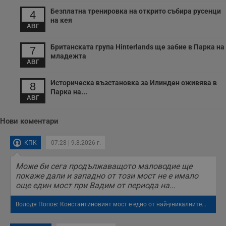
потребителския
Безплатна тренировка на открито събира русенци
опит.
4
на кея
Gtest
1
Тази бисквитка се
АВГ
Gemius
седмица
използва за A/B
.hit.gemius.pl
тестване на
Британската група Hinterlands ще забие в Парка на
уебсайта чрез
7
събиране на
младежта
данни за
АВГ
поведението и
взаимодействието
Историческа възстановка за Илинден оживява в
на посетителите.
8
Той помага за
Парка на...
подобряване на
АВГ
потребителския
опит, като
разбира как
Нови коментари
потребителите се
ангажират с
различни
КПК
07:28 | 9.8.2026 г.
елементи на
уебсайта по
време на етапите
Може би сега продължаващото маловодие ще
на тестване.
покаже дали и западно от този мост не е имало
Gdyn
1 година
Тази бисквитка се
Gemius
още един мост при Вадим от периода на...
използва за
.hit.gemius.pl
събиране на
анонимни
Володя Попов: Константиновият мост е едно от най-уникалните...
статистически
данни, свързани с
посещенията в