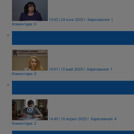
14:32 | 24 юни 2025 г.
Харесвания: 1
Коментари: 0
КЗП установи нови нелоялни практики при
потребителските кредити
15:07 | 12 май 2025 г.
Харесвания: 1
Коментари: 0
Над 120 000 млади българи затънаха в
дългове към ЧСИ
14:40 | 10 април 2025 г.
Харесвания: 4
Коментари: 2