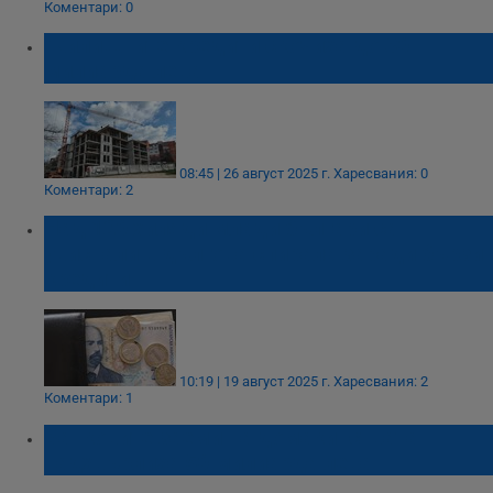
Коментари: 0
Жилищните кредити скочиха до 30
милиарда лева
08:45 | 26 август 2025 г.
Харесвания: 0
Коментари: 2
Над 120 хиляди млади българи са
увиснали в дългова спирала заради бързи
кредити
10:19 | 19 август 2025 г.
Харесвания: 2
Коментари: 1
Банковите заеми на домакинствата
надхвърлиха 50 милиарда лева