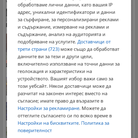
обработваме лични данни, като вашия IP
Хорхе Меси е човекът, оказал най-голямо
адрес, уникални идентификатори и данни
влияние...
за сърфиране, за персонализирани реклами
17:41 | 8.8.2026 г.
и съдържание, измерване на реклами и
съдържание, анализ на аудиторията и
Д-р Георги Дяков оглави "Прогресивна България"
подобряване на услугите.
Доставчици от
в...
09:47 | 8.8.2026 г.
трети страни (723)
може също да обработват
Стотици хиляди пенсии ще бъдат намалени, ако...
данните ви за тези и други цели,
08:14 | 5.8.2026 г.
включително използване на точни данни за
геолокация и характеристики на
устройството. Вашият избор важи само за
Българка поръча първия домашен робот за
домакинска...
този уебсайт. Някои доставчици може да
20:03 | 5.8.2026 г.
разчитат на законен интерес вместо на
съгласие; имате право да възразите в
От 2 август влизат в сила нови правила при...
Настройки за рекламиране
. Можете да
11:12 | 2.8.2026 г.
оттеглите съгласието си по всяко време в
Настройки на бисквитките
.
Политика за
Мъж загина след скок в реката до Къпиновския...
поверителност
15:20 | 4.8.2026 г.