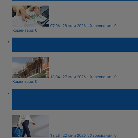
07:06 | 28 юли 2026 г.
Харесвания: 0
Коментари: 0
Ръст на кредитите и несигурност на
имотния пазар у нас
13:04 | 27 юли 2026 г.
Харесвания: 0
Коментари: 0
tbi bank и JYSK си партнират, за да
направят идеите за обновяване на дома
по-достъпни
18:23 | 22 юни 2026 г.
Харесвания: 0