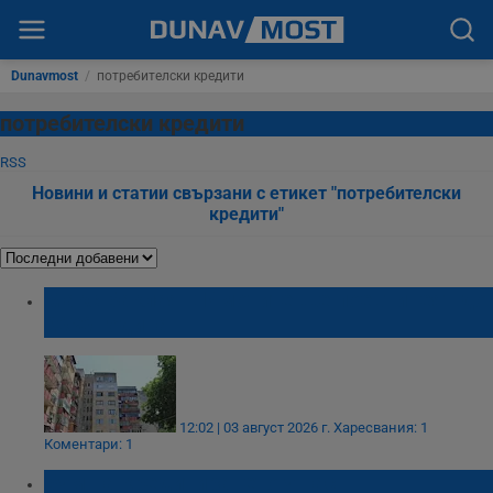
Dunavmost
/
потребителски кредити
потребителски кредити
RSS
Новини и статии свързани с етикет "потребителски
кредити"
Макс Баклаян: Имотите ще поевтинеят до
2030 година
12:02 | 03 август 2026 г.
Харесвания: 1
Коментари: 1
Бум на кредитирането у нас