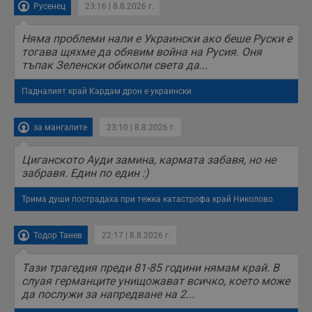
Русенец
23:16 | 8.8.2026 г.
уебсайта на
потребителя, като
броя на
посещенията,
Няма проблеми нали е Украински ако беше Руски е
средното време,
тогава щяхме да обявим война на Русия. Оня
прекарано на
тъпак Зеленски обиколи света да...
уебсайта и какви
страници са били
заредени. Целта е
Падналият край Кардам дрон е украински
да се подобри
съдържанието на
сайта и
потребителския
за мангалите
23:10 | 8.8.2026 г.
опит.
Gdynp
1 година
Тази бисквитка се
Gemius
Циганското Ауди замина, кармата забавя, но не
използва с цел
.hit.gemius.pl
забравя. Един по един :)
събиране на
информация за
потребителското
Трима души пострадаха при тежка катастрофа край Николово
поведение и
предпочитания.
Тази информация
се използва, за да
Тодор Танев
22:17 | 8.8.2026 г.
се оптимизира
представянето на
уебсайта и да
Тази трагедия преди 81-85 години нямам край. В
направят
слуая германците унищожават всичко, което може
рекламните
съобщения по-
да послужи за напредване на 2...
важни за
потребителя.