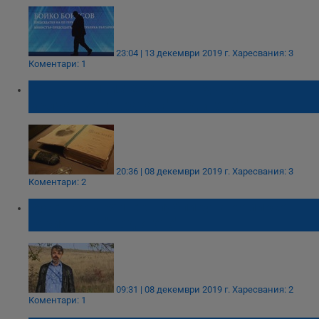
23:04 | 13 декември 2019 г.
Харесвания: 3
Коментари: 1
Защо в Министерство на културата
мълчат за гаврата с "Под игото"?
20:36 | 08 декември 2019 г.
Харесвания: 3
Коментари: 2
Русенски архитект публикува комиксов
вариант на "Под игото"
09:31 | 08 декември 2019 г.
Харесвания: 2
Коментари: 1