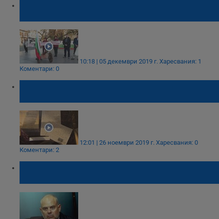
Жители на Сопот на бунт заради "превода"
на "Под игото"
10:18 | 05 декември 2019 г.
Харесвания: 1
Коментари: 0
Издадоха "Под игото" със съвременен, но
противоречив превод
12:01 | 26 ноември 2019 г.
Харесвания: 0
Коментари: 2
Иван Гешев пратил "Под игото" на
Хелзинкския комитет