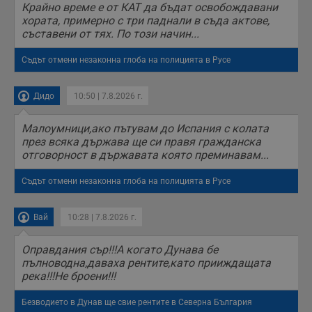
използва за
.hit.gemius.pl
Крайно време е от КАТ да бъдат освобождавани
събиране на
хората, примерно с три паднали в съда актове,
анонимни
статистически
съставени от тях. По този начин...
данни, свързани с
посещенията в
уебсайта на
Съдът отмени незаконна глоба на полицията в Русе
потребителя, като
броя на
посещенията,
Дидо
10:50 | 7.8.2026 г.
средното време,
прекарано на
уебсайта и какви
страници са били
Малоумници,ако пътувам до Испания с колата
заредени. Целта е
през всяка държава ще си правя гражданска
да се подобри
отговорност в държавата която преминавам...
съдържанието на
сайта и
потребителския
Съдът отмени незаконна глоба на полицията в Русе
опит.
Gdynp
1 година
Тази бисквитка се
Gemius
използва с цел
.hit.gemius.pl
Вай
10:28 | 7.8.2026 г.
събиране на
информация за
потребителското
Оправдания сър!!!А когато Дунава бе
поведение и
пълноводна,даваха рентите,като прииждащата
предпочитания.
Тази информация
река!!!Не броени!!!
се използва, за да
се оптимизира
Безводието в Дунав ще свие рентите в Северна България
представянето на