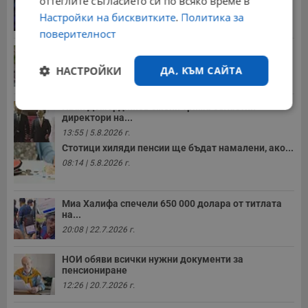
оттеглите съгласието си по всяко време в
11:12 | 2.8.2026 г.
Настройки на бисквитките
.
Политика за
поверителност
Мъж загина след скок в реката до Къпиновския...
15:20 | 4.8.2026 г.
НАСТРОЙКИ
ДА, КЪМ САЙТА
Иван Демерджиев смени трима областни
Строго
Ефективност
директори на...
необходимо
13:55 | 5.8.2026 г.
Стотици хиляди пенсии ще бъдат намалени, ако...
08:14 | 5.8.2026 г.
Таргетиране
Функционалност
Миа Халифа спечели 650 000 долара от титлата
на...
Некласифицирани
20:08 | 22.7.2026 г.
НОИ обяви всички нужни документи за
пенсиониране
12:26 | 20.7.2026 г.