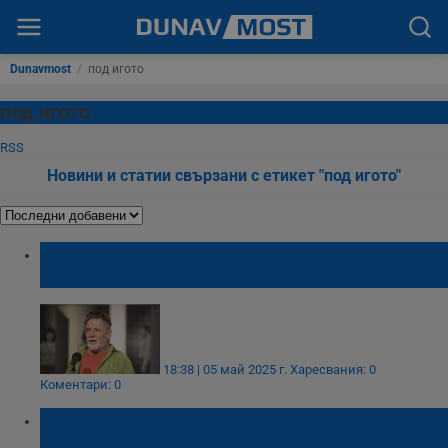
Dunavmost
/
под игото
под игото
RSS
Новини и статии свързани с етикет "под игото"
Две български книги с премиера в
Българското училище в Букурещ
18:38 | 05 май 2025 г.
Харесвания: 0
Коментари: 0
Пенчо Милков: Елате да отпразнуваме
заедно 3-ти март!