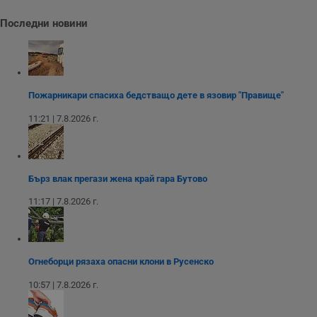
у
и
Последни новини
ф
н
м
Т
и
п
у
з
Пожарникари спасиха бедстващо дете в язовир "Правище"
б
11:21 | 7.8.2026 г.
VISITOR_PRIVACY_METADATA
5 месеца
Т
YouTube
4
с
.youtube.com
седмици
с
с
п
и
Бърз влак прегази жена край гара Бутово
п
т
11:17 | 7.8.2026 г.
в
с
з
с
п
о
Огнеборци рязаха опасни клони в Русенско
р
п
н
10:57 | 7.8.2026 г.
п
к
ч