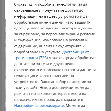
бисквитки и подобни технологии, за да
съхраняваме и получаваме достъп до
Дневен хороскоп за 7 август 2026 година
информация на вашето устройство и да
15:00 | 6.8.2026 г.
обработваме лични данни, като вашия IP
адрес, уникални идентификатори и данни
за сърфиране, за персонализирани реклами
Задържаха десет деца за убийството в Пловдив
и съдържание, измерване на реклами и
15:43 | 6.8.2026 г.
съдържание, анализ на аудиторията и
подобряване на услугите.
Доставчици от
Хванаха близо 6 килограма контрабандно злато
трети страни (723)
може също да обработват
17:11 | 6.8.2026 г.
данните ви за тези и други цели,
Стотици хиляди пенсии ще бъдат намалени, ако...
включително използване на точни данни за
08:14 | 5.8.2026 г.
геолокация и характеристики на
устройството. Вашият избор важи само за
този уебсайт. Някои доставчици може да
Българка поръча първия домашен робот за
разчитат на законен интерес вместо на
домакинска...
20:03 | 5.8.2026 г.
съгласие; имате право да възразите в
Настройки за рекламиране
. Можете да
От 2 август влизат в сила нови правила при...