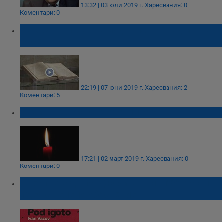
13:32 | 03 юли 2019 г.
Харесвания: 0
Коментари: 0
Показват първото издание на "Под игото" в
Русе
22:19 | 07 юни 2019 г.
Харесвания: 2
Коментари: 5
Почина режисьорката Нина Янкова
17:21 | 02 март 2019 г.
Харесвания: 0
Коментари: 0
Нахално е да парфюмираш лай***ата си
идея с нелепо обяснение