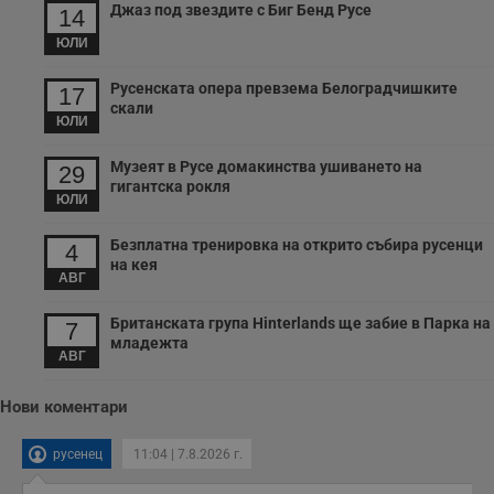
Джаз под звездите с Биг Бенд Русе
14
взаимодействия и
ангажираност на
ЮЛИ
уебсайта за
подобряване на
обслужването и
Русенската опера превзема Белоградчишките
17
потребителския
опит.
скали
ЮЛИ
Gtest
1
Тази бисквитка се
Gemius
седмица
използва за A/B
.hit.gemius.pl
Музеят в Русе домакинства ушиването на
29
тестване на
уебсайта чрез
гигантска рокля
ЮЛИ
събиране на
данни за
поведението и
Безплатна тренировка на открито събира русенци
взаимодействието
4
на посетителите.
на кея
Той помага за
АВГ
подобряване на
потребителския
Британската група Hinterlands ще забие в Парка на
опит, като
7
разбира как
младежта
потребителите се
АВГ
ангажират с
различни
елементи на
Нови коментари
уебсайта по
време на етапите
на тестване.
русенец
11:04 | 7.8.2026 г.
Gdyn
1 година
Тази бисквитка се
Gemius