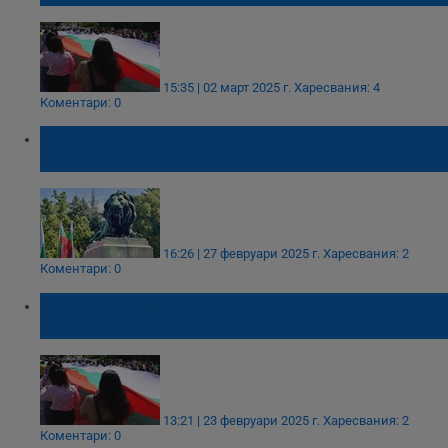
15:35 | 02 март 2025 г.
Харесвания: 4
Коментари: 0
Русе се готви за тържественото
отбелязване на 3 март
16:26 | 27 февруари 2025 г.
Харесвания: 2
Коментари: 0
Празнична програма за събитията в Русе
на 3 март
13:21 | 23 февруари 2025 г.
Харесвания: 2
Коментари: 0