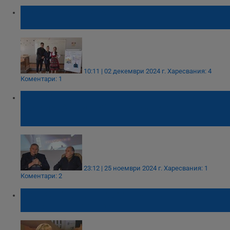
Русенска учителка преподава литература
чрез драматизация на произведенията
10:11 | 02 декември 2024 г.
Харесвания: 4
Коментари: 1
Георги Господинов: Има покани към
„Времеубежище“ от продуценти в
чужбина
23:12 | 25 ноември 2024 г.
Харесвания: 1
Коментари: 2
803 000 българи получават пенсии под
линията на бедността