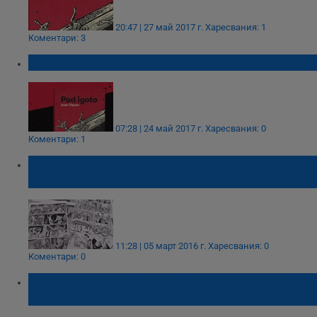
20:47 | 27 май 2017 г.
Харесвания: 1
Коментари: 3
Време беше българинът да го заболи!
07:28 | 24 май 2017 г.
Харесвания: 0
Коментари: 1
Русенци подеха кампания за издаване на
комикс "Под игото"
11:28 | 05 март 2016 г.
Харесвания: 0
Коментари: 0
Студенти финансират уникален комикс на
"Под игото" в Русе