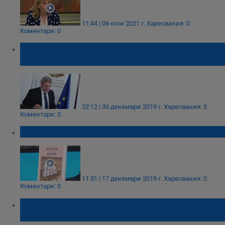
11:44 | 06 юли 2021 г.
Харесвания: 0
Коментари: 0
Министерство на културата - рекордьор по
гафове за 2019-та година
22:12 | 30 декември 2019 г.
Харесвания: 5
Коментари: 3
Излезе комикс на романа „Под игото”
11:51 | 17 декември 2019 г.
Харесвания: 0
Коментари: 0
Българското опростачване достигна
плашещи размери