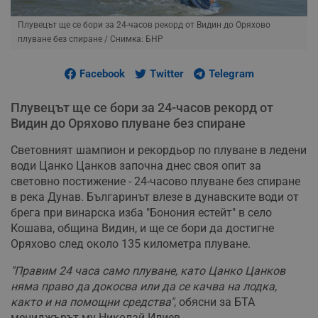
Плувецът ще се бори за 24-часов рекорд от Видин до Оряхово
плуване без спиране
/ Снимка: БНР
Facebook
Twitter
Telegram
Плувецът ще се бори за 24-часов рекорд от
Видин до Оряхово плуване без спиране
Световният шампион и рекордьор по плуване в ледени
води Цанко Цанков започна днес своя опит за
световно постижение - 24-часово плуване без спиране
в река Дунав. Българинът влезе в дунавските води от
брега при винарска изба "Бонония естейт" в село
Кошава, община Видин, и ще се бори да достигне
Оряхово след около 135 километра плуване.
"Правим 24 часа само плуване, като Цанко Цанков
няма право да докосва или да се качва на лодка,
както и на помощни средства"
, обясни за БТА
мениджърът му Николай Илиев.