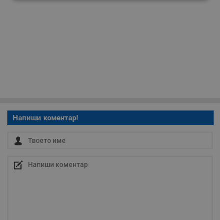
Строго
Ефективност
необходимо
Таргетиране
Функционалност
Некласифицирани
Напиши коментар!
Строго необходимо
Ефективност
Таргетиране
Функционалност
Некласифицирани
Строго необходимите бисквитки позволяват основната
функционалност на уебсайта, като потребителско
влизане и управление на акаунта. Уебсайтът не може да