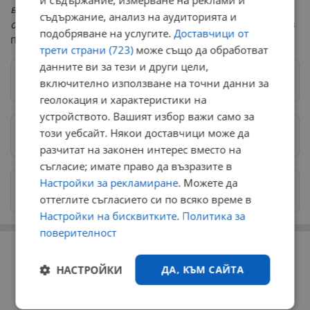
и съдържание, измерване на реклами и
волята са по-силни от всяко изпитание и трудност в
съдържание, анализ на аудиторията и
открити води"
, споделя мотивацията си Цанко Цанков
подобряване на услугите.
Доставчици от
преди стартиране на предизвикателството.
трети страни (723)
може също да обработват
данните ви за тези и други цели,
Следвай ни в Google News
→
включително използване на точни данни за
геолокация и характеристики на
устройството. Вашият избор важи само за
този уебсайт. Някои доставчици може да
Предпочитани източници
→
разчитат на законен интерес вместо на
съгласие; имате право да възразите в
Настройки за рекламиране
. Можете да
Изпращайте снимки и информация на
news@dunavmost.com
оттеглите съгласието си по всяко време в
Настройки на бисквитките
.
Политика за
поверителност
РЕКЛАМА
НАСТРОЙКИ
ДА, КЪМ САЙТА