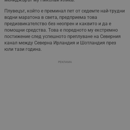
Плувецът, който е преминал пет от седемте най-трудни
водни маратона в света, предприема това
предизвикателство без неопрен и каквито и да е
помощни средства. Това е поредното му екстремно
постижение след успешното преплуване на Северния
канал между Северна Ирландия и Шотландия през
юли тази година.
РЕКЛАМА