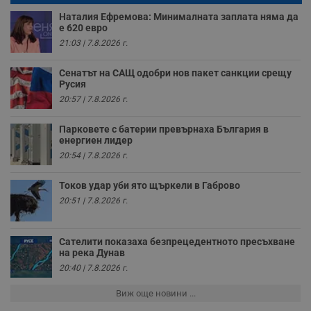
п
о
Наталия Ефремова: Минималната заплата няма да
и
е 620 евро
т
21:03 | 7.8.2026 г.
receive-cookie-deprecation
.hit.gemius.pl
1 година
Т
с
с
Сенатът на САЩ одобри нов пакет санкции срещу
н
Русия
н
п
20:57 | 7.8.2026 г.
б
п
с
Парковете с батерии превърнаха България в
о
енергиен лидер
с
20:54 | 7.8.2026 г.
а
р
у
Токов удар уби ято щъркели в Габрово
з
з
20:51 | 7.8.2026 г.
п
ASP.NET_SessionId
Сесия
Т
Microsoft
с
Corporation
Сателити показаха безпрецедентното пресъхване
D
www.dunavmost.com
на река Дунав
п
и
20:40 | 7.8.2026 г.
т
к
Виж още новини ...
п
и