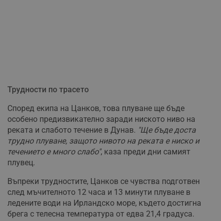
Трудности по трасето
Според екипа на Цанков, това плуване ще бъде
особено предизвикателно заради ниското ниво на
реката и слабото течение в Дунав.
"Ще бъде доста
трудно плуване, защото нивото на реката е ниско и
течението е много слабо"
, каза преди дни самият
плувец.
Въпреки трудностите, Цанков се чувства подготвен
след мъчителното 12 часа и 13 минути плуване в
ледените води на Ирландско море, където достигна
брега с телесна температура от едва 21,4 градуса.