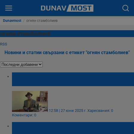
Dunavmost
/
огнян стамболиев
огнян стамболиев
RSS
Новини и статии свързани с етикет "огнян стамболиев"
Огнян Стамболиев е приет в Съюза на
румънските писатели
12:58 | 27 юни 2025 г.
Харесвания: 0
Коментари: 0
"Запленени от сцената" - летопис на
Русенската опера