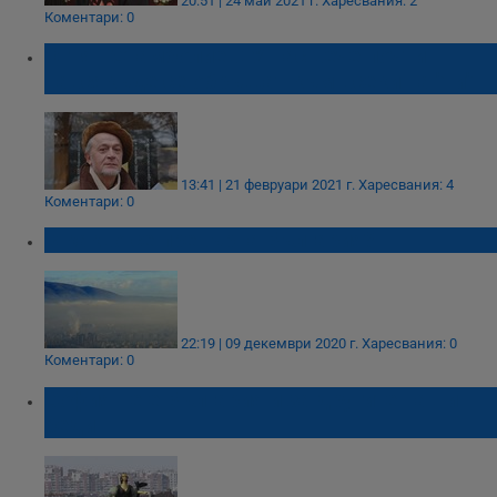
20:51 | 24 май 2021 г.
Харесвания: 2
Коментари: 0
Огнян Стамболиев: У нас вече почти
навсякъде се обръщат към всеки на "ти"
13:41 | 21 февруари 2021 г.
Харесвания: 4
Коментари: 0
В какво се превърна България?
22:19 | 09 декември 2020 г.
Харесвания: 0
Коментари: 0
София не е България и за другите наши
беди