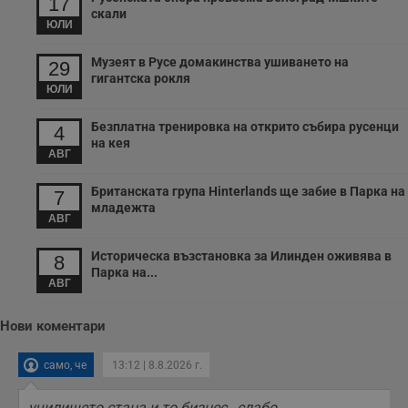
17
да се подобри
съдържанието на
скали
ЮЛИ
сайта и
потребителския
опит.
Музеят в Русе домакинства ушиването на
29
Gdynp
1 година
Тази бисквитка се
гигантска рокля
Gemius
ЮЛИ
използва с цел
.hit.gemius.pl
събиране на
информация за
Безплатна тренировка на открито събира русенци
потребителското
4
поведение и
на кея
предпочитания.
АВГ
Тази информация
се използва, за да
Британската група Hinterlands ще забие в Парка на
се оптимизира
7
представянето на
младежта
уебсайта и да
АВГ
направят
рекламните
Историческа възстановка за Илинден оживява в
съобщения по-
8
важни за
Парка на...
потребителя.
АВГ
Нови коментари
само, че
13:12 | 8.8.2026 г.
училището стана и то бизнес , слабо