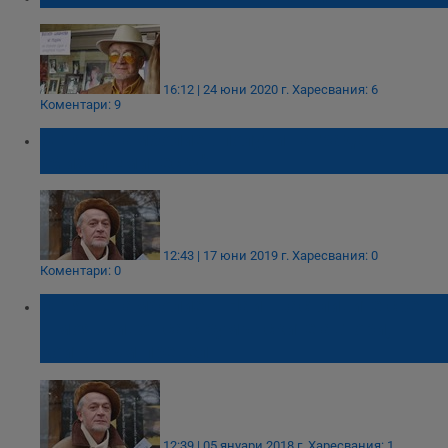
16:12 | 24 юни 2020 г.
Харесвания: 6
Коментари: 9
Огнян Стамболиев получи наградата
"Михай Еминеску"
12:43 | 17 юни 2019 г.
Харесвания: 0
Коментари: 0
Огнян Стамболиев: Най-щастливите срещи
в моя живот са с румънските автори,
които съм превел
12:39 | 05 януари 2018 г.
Харесвания: 1