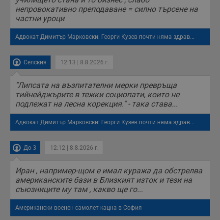
непровокативно преподаване = силно търсене на
частни уроци
Адвокат Димитър Марковски: Георги Кузев почти няма здрав...
Селския
12:13 | 8.8.2026 г.
"Липсата на възпитателни мерки превръща
тийнейджърите в тежки социопати, които не
подлежат на лесна корекция." - така става...
Адвокат Димитър Марковски: Георги Кузев почти няма здрав...
До 3
12:12 | 8.8.2026 г.
Иран , например-щом е имал куража да обстрелва
американските бази в Близкият изток и тези на
съюзниците му там , какво ще го...
Американски военен самолет кацна в София