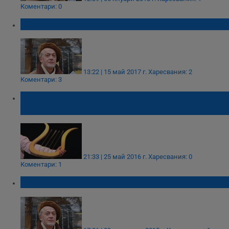
Коментари: 0
Огнян Стамболиев на 70 години
13:22 | 15 май 2017 г.
Харесвания: 2
Коментари: 3
В родината на Орфей голямата музика е
вече в немилост
21:33 | 25 май 2016 г.
Харесвания: 0
Коментари: 1
Огнян Стамболиев с награда от Молдова