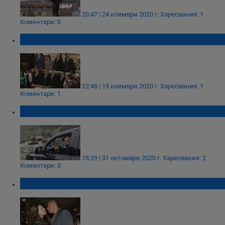
20:47 | 24 ноември 2020 г.
Харесвания: 1
Коментари: 0
Стигнахме дъното на дъното в политиката
22:45 | 19 ноември 2020 г.
Харесвания: 1
Коментари: 1
Разделяй и владей!
15:29 | 31 октомври 2020 г.
Харесвания: 2
Коментари: 0
Мизерия на духа