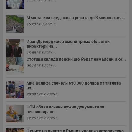
11:12 | 2.8.2026 г.
Валиден
Име
Доставчик
/
Домейн
О
до
__RequestVerificationToken
Сесия
Т
Microsoft
Мъж загина след скок в реката до Къпиновския...
п
Corporation
ф
www.dunavmost.com
15:20 | 4.8.2026 г.
з
п
и
п
Иван Демерджиев смени трима областни
A
директори на...
т
е
13:55 | 5.8.2026 г.
д
Стотици хиляди пенсии ще бъдат намалени, ако...
н
п
08:14 | 5.8.2026 г.
с
у
и
ф
Миа Халифа спечели 650 000 долара от титлата
н
на...
м
Т
20:08 | 22.7.2026 г.
и
п
у
НОИ обяви всички нужни документи за
з
пенсиониране
б
12:26 | 20.7.2026 г.
VISITOR_PRIVACY_METADATA
5 месеца
Т
YouTube
4
с
.youtube.com
седмици
с
Цените на дините в Гърция удариха историческо