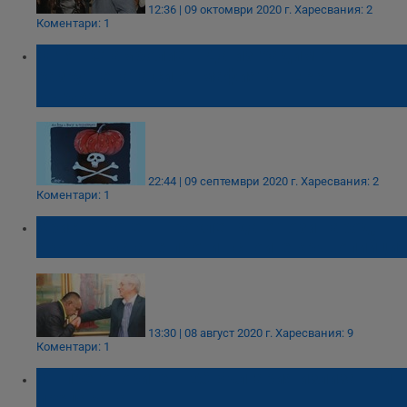
12:36 | 09 октомври 2020 г.
Харесвания: 2
Коментари: 1
Огнян Стамболиев: Да изградим отново
разрушената си от мафията ГЕРБ
държава
22:44 | 09 септември 2020 г.
Харесвания: 2
Коментари: 1
Христо Ботев: Проклет да е този народ,
ако не въстане против своите кръвопийци!
13:30 | 08 август 2020 г.
Харесвания: 9
Коментари: 1
От преговорите в ЕС България излиза най-
прецакана