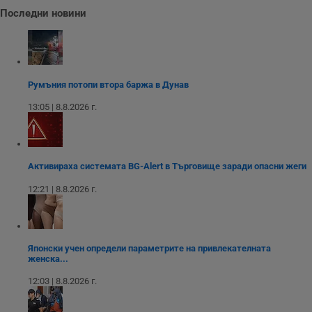
Последни новини
receive-cookie-deprecation
.hit.gemius.pl
1 година
Т
с
с
н
н
п
б
Румъния потопи втора баржа в Дунав
п
с
о
13:05 | 8.8.2026 г.
с
а
р
у
з
з
Активираха системата BG-Alert в Търговище заради опасни жеги
п
12:21 | 8.8.2026 г.
ASP.NET_SessionId
Сесия
Т
Microsoft
с
Corporation
D
www.dunavmost.com
п
и
т
Японски учен определи параметрите на привлекателната
к
женска...
п
и
у
12:03 | 8.8.2026 г.
р
к
п