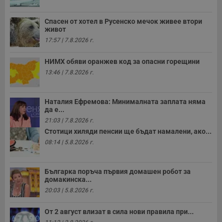
Спасен от хотел в Русенско мечок живее втори
Таргетиране
Функционалност
живот
17:57 | 7.8.2026 г.
Некласифицирани
НИМХ обяви оранжев код за опасни горещини
13:46 | 7.8.2026 г.
Наталия Ефремова: Минималната заплата няма
да е...
21:03 | 7.8.2026 г.
Стотици хиляди пенсии ще бъдат намалени, ако...
Строго необходимо
Ефективност
08:14 | 5.8.2026 г.
Таргетиране
Функционалност
Некласифицирани
Българка поръча първия домашен робот за
Строго необходимите бисквитки позволяват основната
домакинска...
функционалност на уебсайта, като потребителско
20:03 | 5.8.2026 г.
влизане и управление на акаунта. Уебсайтът не може да
се използва правилно без строго необходими
бисквитки.
От 2 август влизат в сила нови правила при...