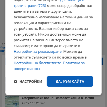
трети страни (723)
може също да обработват
данните ви за тези и други цели,
08:35 | 02 април 2014 г.
Харесвания: 0
Коментари: 0
включително използване на точни данни за
геолокация и характеристики на
Начало
⟨⟨
устройството. Вашият избор важи само за
1
този уебсайт. Някои доставчици може да
⟩⟩
Край
разчитат на законен интерес вместо на
147400
съгласие; имате право да възразите в
Фенове харесват
Настройки за рекламиране
. Можете да
Dunavmost
оттеглите съгласието си по всяко време в
Най-четени новини
Настройки на бисквитките
.
Политика за
поверителност
24 часа
7 дни
30 дни
Дневен хороскоп за 8 август 2026 година
НАСТРОЙКИ
ДА, КЪМ САЙТА
15:31 | 7.8.2026 г.
Строго
Ефективност
Американски военен самолет кацна в София
необходимо
15:09 | 7.8.2026 г.