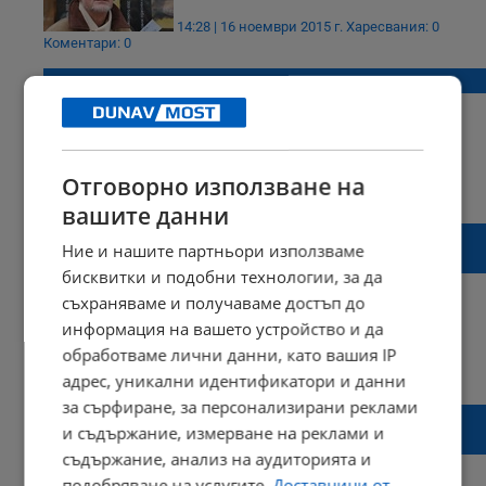
14:28 | 16 ноември 2015 г.
Харесвания: 0
Коментари: 0
Високо отличие за Огнян Стамболиев
Отговорно използване на
15:02 | 27 май 2015 г.
Харесвания: 0
Коментари: 0
вашите данни
Русенската библиотека получи 40 тома
Ние и нашите партньори използваме
книги като дарение
бисквитки и подобни технологии, за да
съхраняваме и получаваме достъп до
информация на вашето устройство и да
обработваме лични данни, като вашия IP
14:33 | 04 април 2014 г.
Харесвания: 0
адрес, уникални идентификатори и данни
Коментари: 0
за сърфиране, за персонализирани реклами
Русенският преводач Огнян Стамболиев с
и съдържание, измерване на реклами и
награда в Румъния
съдържание, анализ на аудиторията и
подобряване на услугите.
Доставчици от