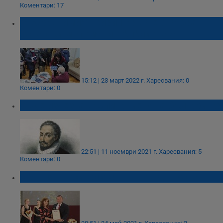
Коментари: 17
"Несравнимият Кирил Кръстев" събра
русенски меломани в библиотеката
15:12 | 23 март 2022 г.
Харесвания: 0
Коментари: 0
Къде изчезна възпитанието на българина?
22:51 | 11 ноември 2021 г.
Харесвания: 5
Коментари: 0
Обявиха носителите на Награда "Русе"