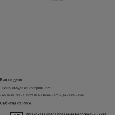
взаимодействието
на посетителите.
Той помага за
подобряване на
потребителския
опит, като
разбира как
потребителите се
ангажират с
различни
елементи на
уебсайта по
време на етапите
на тестване.
Gdyn
1 година
Тази бисквитка се
Gemius
използва за
.hit.gemius.pl
събиране на
анонимни
статистически
данни, свързани с
посещенията в
Виц на деня
уебсайта на
потребителя, като
- Пешо, събуди се. Говориш насън!
броя на
посещенията,
- Аман бе, жена. Остави ме поне насън да кажа нещо...
средното време,
прекарано на
Събития от Русе
уебсайта и какви
страници са били
заредени. Целта е
Русенската опера превзема Белоградчишките