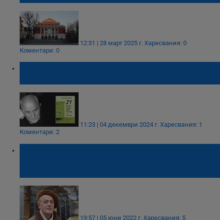
12:31 | 28 март 2025 г.
Харесвания: 0
Коментари: 0
"21 въображaеми писма" - диалог през
вековете с великите мъже
11:23 | 04 декември 2024 г.
Харесвания: 1
Коментари: 2
Огнян Стамболиев: В Русе изпуснахме
"Алегра", но пък ще слушаме Криско и
Азис
19:57 | 05 юни 2022 г.
Харесвания: 5