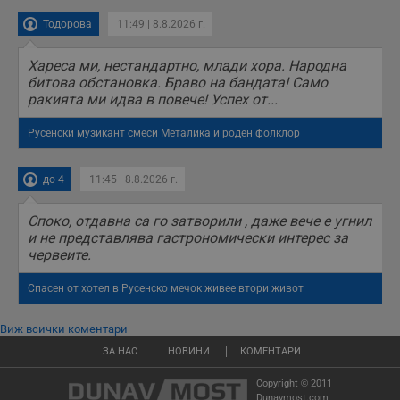
Тодорова
11:49 | 8.8.2026 г.
Хареса ми, нестандартно, млади хора. Народна
битова обстановка. Браво на бандата! Само
ракията ми идва в повече! Успех от...
Русенски музикант смеси Металика и роден фолклор
до 4
11:45 | 8.8.2026 г.
Споко, отдавна са го затворили , даже вече е угнил
и не представлява гастрономически интерес за
червеите.
Спасен от хотел в Русенско мечок живее втори живот
Виж всички коментари
ЗА НАС
НОВИНИ
КОМЕНТАРИ
Copyright © 2011
Dunavmost.com