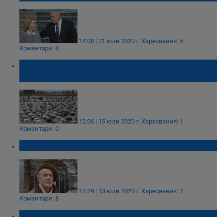
14:08 | 21 юли 2020 г.
Харесвания: 5
Коментари: 4
Огнян Стамболиев за автомобилите и
днешния свят
12:06 | 15 юли 2020 г.
Харесвания: 1
Коментари: 0
Защо глупостта се хвали сама?
13:29 | 13 юли 2020 г.
Харесвания: 7
Коментари: 8
Как ще ги стигнем.....румънците