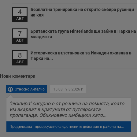
Безплатна тренировка на открито събира русенци
4
на кея
АВГ
Британската група Hinterlands ще забие в Парка на
7
младежта
АВГ
Историческа възстановка за Илинден оживява в
8
Парка на...
АВГ
Нови коментари
Относно Ангелчо
15:08 | 9.8.2026 г.
"екипира" сигурно е от речника на помията, която
им вкарват в кратуните от путлерската
пропаганда. Обикновено имбецили като...
Продължават процесуално-следствените действия в района на...