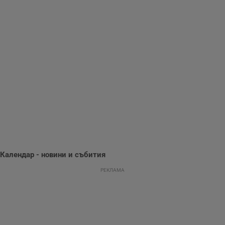
Gdynp
1 година
Тази бисквитка се
Gemius
използва с цел
.hit.gemius.pl
събиране на
информация за
потребителското
поведение и
предпочитания.
Тази информация
се използва, за да
се оптимизира
представянето на
уебсайта и да
направят
рекламните
съобщения по-
важни за
потребителя.
Календар - новини и събития
РЕКЛАМА