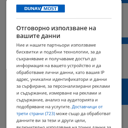
Отговорно използване на
22:26 | 29 април 2022 г.
Харесвания: 0
Коментари: 0
вашите данни
Политическа апатия тресе българите?
Ние и нашите партньори използваме
бисквитки и подобни технологии, за да
съхраняваме и получаваме достъп до
информация на вашето устройство и да
09:06 | 20 април 2022 г.
Харесвания: 1
обработваме лични данни, като вашия IP
Коментари: 0
адрес, уникални идентификатори и данни
Румен Гечев: Ако парламентът вземе
за сърфиране, за персонализирани реклами
решение за военна помощ за Украйна,
и съдържание, измерване на реклами и
БСП напуска коалицията и отиваме на
съдържание, анализ на аудиторията и
нови избори
подобряване на услугите.
Доставчици от
трети страни (723)
може също да обработват
данните ви за тези и други цели,
включително използване на точни данни за