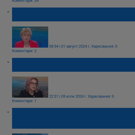
Коментари: 39
Виктория Василева: Ще подкрепим
кабинет с третия мандат
08:54 | 01 август 2024 г.
Харесвания: 0
Коментари: 2
Татяна Буруджиева: Нови избори
изглеждат неизбежни
22:31 | 03 юли 2024 г.
Харесвания: 0
Коментари: 1
Евгений Кънев: България има едни от най-
добрите макроикономически показатели в
Европа