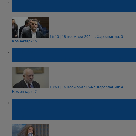
Станислав Балабанов: Бойко Борисов
тласка страната към нови избори
16:10 | 18 ноември 2024 г.
Харесвания: 0
Коментари: 5
Велислав Минеков: Над 60 депутати
заслужават тежки присъди за корупция
13:50 | 15 ноември 2024 г.
Харесвания: 4
Коментари: 2
Искра Михайлова: ГЕРБ-СДС ще
подкрепят отлагането на либерализацията
на пазара на тока