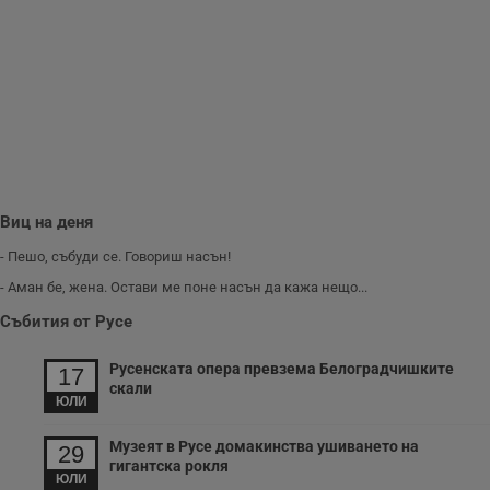
Виц на деня
- Пешо, събуди се. Говориш насън!
- Аман бе, жена. Остави ме поне насън да кажа нещо...
Събития от Русе
Русенската опера превзема Белоградчишките
17
скали
ЮЛИ
Музеят в Русе домакинства ушиването на
29
гигантска рокля
ЮЛИ