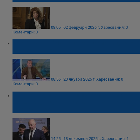
08:05 | 02 февруари 2026 г.
Харесвания: 0
Коментари: 0
Иво Христов: "Нашата България" е добро
име за партия
08:56 | 20 януари 2026 г.
Харесвания: 0
Коментари: 0
Асошейтед прес: Нови избори в България
ще доведат до по-голяма политическа
нестабилност
14:25 | 13 декември 2025 г.
Харесвания: 1