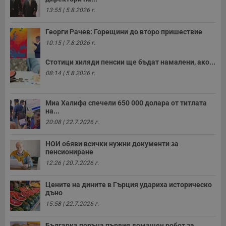
н
13:55 | 5.8.2026 г.
п
б
п
Георги Рачев: Горещини до второ пришествие
с
о
10:15 | 7.8.2026 г.
с
а
р
Стотици хиляди пенсии ще бъдат намалени, ако...
у
08:14 | 5.8.2026 г.
з
з
п
Миа Халифа спечели 650 000 долара от титлата
ASP.NET_SessionId
Сесия
Т
Microsoft
с
на...
Corporation
D
www.dunavmost.com
20:08 | 22.7.2026 г.
п
и
т
НОИ обяви всички нужни документи за
к
пенсиониране
п
и
12:26 | 20.7.2026 г.
у
р
к
Цените на дините в Гърция удариха историческо
п
дъно
д
д
15:58 | 22.7.2026 г.
п
у
Българка поръча първия домашен робот за