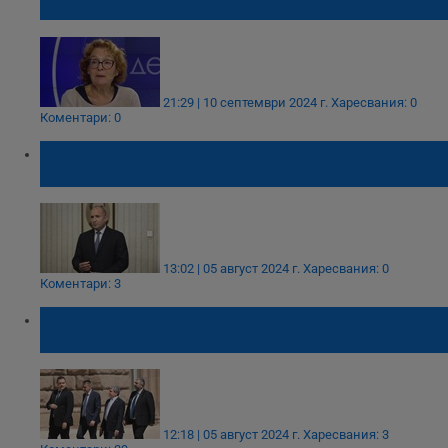
ще дойде времето на Румен Радев
21:29 | 10 септември 2024 г.
Харесвания: 0
Коментари: 0
Румен Радев кани Рая Назарян на
разговор за съставяне на правителство
13:02 | 05 август 2024 г.
Харесвания: 0
Коментари: 3
Предстоят нови избори, ИТН върна третия
мандат
12:18 | 05 август 2024 г.
Харесвания: 3