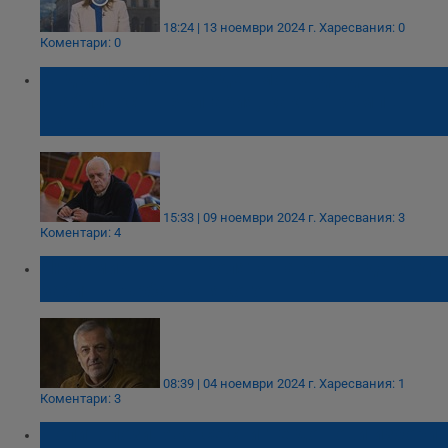
18:24 | 13 ноември 2024 г.
Харесвания: 0
Коментари: 0
Андрей Райчев: Радев може да донесе
стабилност в България, както Тръмп в
САЩ
15:33 | 09 ноември 2024 г.
Харесвания: 3
Коментари: 4
Любомир Канов: Ролята на МЕЧ е да бъде
забит в гърба на някого
08:39 | 04 ноември 2024 г.
Харесвания: 1
Коментари: 3
Политолози: Ако се стигне до нови избори,