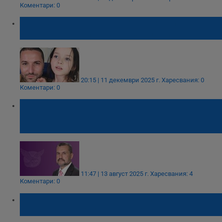
Коментари: 0
Николай Попов: Политическият модел е
изчерпан, време е за независими лидери
20:15 | 11 декември 2025 г.
Харесвания: 0
Коментари: 0
Калоян Методиев: Поредното вдигане на
депутатските заплати е подигравка с
обществото
11:47 | 13 август 2025 г.
Харесвания: 4
Коментари: 0
Костадин Костадинов: Време е за оставка
на целия политически елит