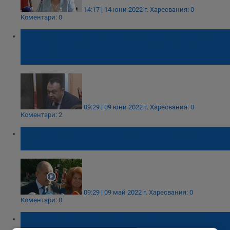
14:17 | 14 юни 2022 г.
Харесвания: 0
Коментари: 0
Хамид Хамид: На Кирчо Лъжеца и Асен
Крадеца кабинет да подкрепяме, вие
шегувате ли се?
09:29 | 09 юни 2022 г.
Харесвания: 0
Коментари: 2
Румен Радев: Нови избори са крайна
мярка
09:29 | 09 май 2022 г.
Харесвания: 0
Коментари: 0
Осман Октай: Предвиждам избори есента,
месец ноември