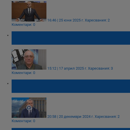
16:46 | 25 юни 2025 г.
Харесвания: 2
Коментари: 0
Кънчо Стойчев: Нови избори предстоят
независимо от решението за еврозоната
15:12 | 17 април 2025 г.
Харесвания: 3
Коментари: 0
Костадин Костадинов: По-добре нови
избори, отколкото лошо правителство
20:58 | 20 декември 2024 г.
Харесвания: 2
Коментари: 0