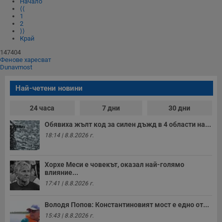
Начало
ф
www.dunavmost.com
⟨⟨
з
п
1
и
2
п
⟩⟩
A
Край
т
е
147404
д
Фенове харесват
н
Dunavmost
п
с
у
Най-четени новини
и
ф
н
24 часа
7 дни
30 дни
м
Т
Обявиха жълт код за силен дъжд в 4 области на...
и
п
18:14 | 8.8.2026 г.
у
з
б
Хорхе Меси е човекът, оказал най-голямо
VISITOR_PRIVACY_METADATA
5 месеца
Т
YouTube
влияние...
4
с
.youtube.com
седмици
с
17:41 | 8.8.2026 г.
с
п
и
Володя Попов: Константиновият мост е едно от...
п
15:43 | 8.8.2026 г.
т