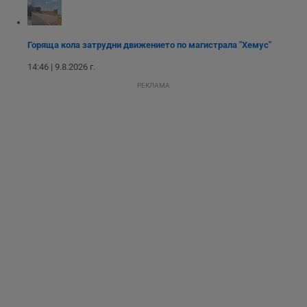
опит, като
разбира как
потребителите се
ангажират с
Горяща кола затрудни движението по магистрала "Хемус"
различни
елементи на
уебсайта по
14:46 | 9.8.2026 г.
време на етапите
на тестване.
РЕКЛАМА
Gdyn
1 година
Тази бисквитка се
Gemius
използва за
.hit.gemius.pl
събиране на
анонимни
статистически
данни, свързани с
посещенията в
уебсайта на
потребителя, като
броя на
посещенията,
средното време,
прекарано на
уебсайта и какви
страници са били
заредени. Целта е
да се подобри
съдържанието на
сайта и
потребителския
опит.