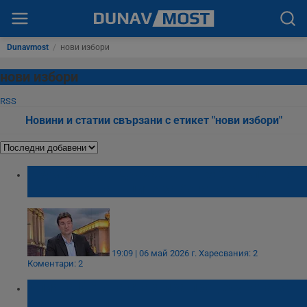
Dunavmost
/
нови избори
нови избори
RSS
Новини и статии свързани с етикет "нови избори"
Крум Зарков: Държавата трябва спешно
да вдигне данъците за богатите
19:09 | 06 май 2026 г.
Харесвания: 2
Коментари: 2
Илияна Йотова стартира процедурата за
служебна власт