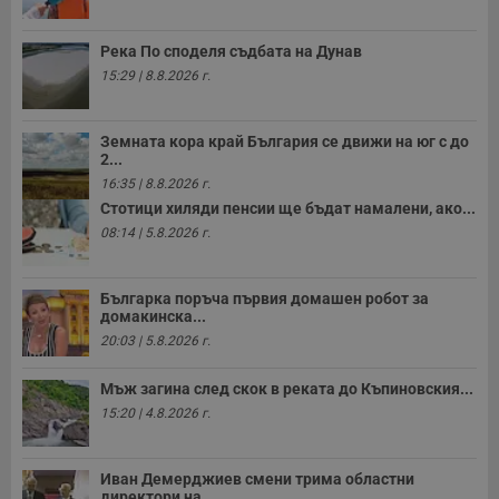
в
с
з
Река По споделя съдбата на Дунав
с
п
15:29 | 8.8.2026 г.
о
р
п
н
Земната кора край България се движи на юг с до
п
2...
к
ч
16:35 | 8.8.2026 г.
п
Стотици хиляди пенсии ще бъдат намалени, ако...
с
б
08:14 | 5.8.2026 г.
__cf_bm
29
Т
Cloudflare Inc.
минути
с
.twitter.com
59
р
Българка поръча първия домашен робот за
секунди
м
домакинска...
б
о
20:03 | 5.8.2026 г.
у
п
о
Мъж загина след скок в реката до Къпиновския...
и
т
15:20 | 4.8.2026 г.
receive-cookie-deprecation
.hit.gemius.pl
1 година
Т
с
с
Иван Демерджиев смени трима областни
н
директори на...