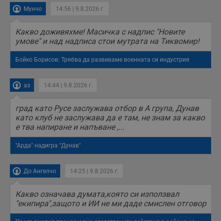
Мунчо
14:56 | 9.8.2026 г.
Какво доживяхме! Масичка с надпис "Новите
умове" и над надписа стои мутрата на Тиквомир!
Бойко Борисов: Трябва да развиваме военната си индустрия
аз
14:44 | 9.8.2026 г.
град като Русе заслужава отбор в А група, Дунав
като клуб не заслужава да е там, не знам за какво
е тва напиране и напъване ,...
"Арда" надигра "Дунав"
До Ангелчо
14:25 | 9.8.2026 г.
Какво означава думата,която си използвал
"екипира",защото и ИИ не ми даде смислен отговор