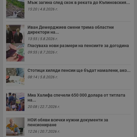
Мъж загина след скок в реката до Къпиновския...
__cf_bm
29
Т
Cloudflare Inc.
минути
с
.twitter.com
15:20 | 4.8.2026 г.
59
р
секунди
м
б
о
Иван Демерджиев смени трима областни
у
директори на...
п
о
13:55 | 5.8.2026 г.
и
Гласуваха нови размери на пенсиите за догодина
т
09:55 | 8.7.2026 г.
receive-cookie-deprecation
.hit.gemius.pl
1 година
Т
с
с
н
Стотици хиляди пенсии ще бъдат намалени, ако...
н
п
08:14 | 5.8.2026 г.
б
п
с
о
Миа Халифа спечели 650 000 долара от титлата
с
на...
а
р
20:08 | 22.7.2026 г.
у
з
з
НОИ обяви всички нужни документи за
п
пенсиониране
12:26 | 20.7.2026 г.
ASP.NET_SessionId
Сесия
Т
Microsoft
с