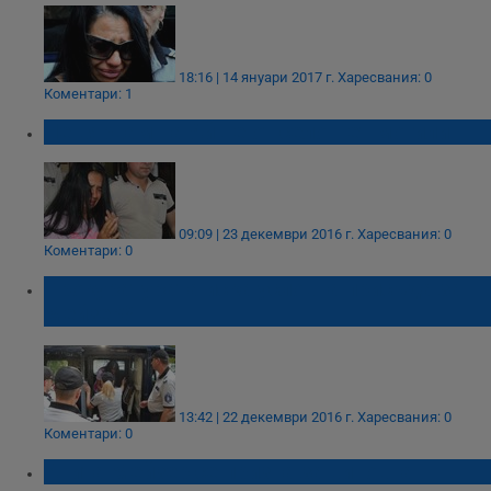
18:16 | 14 януари 2017 г.
Харесвания: 0
Коментари: 1
Не вярвам на Айше от село Пет могили
09:09 | 23 декември 2016 г.
Харесвания: 0
Коментари: 0
Прокуратурата иска условна присъда за
Мейзер?
13:42 | 22 декември 2016 г.
Харесвания: 0
Коментари: 0
Анита Мейзер се призна за виновна