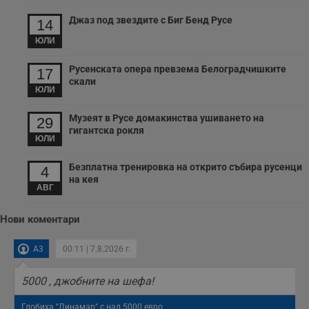
Джаз под звездите с Биг Бенд Русе
14
ЮЛИ
Русенската опера превзема Белоградчишките
17
скали
ЮЛИ
Музеят в Русе домакинства ушиването на
29
гигантска рокля
ЮЛИ
Безплатна тренировка на открито събира русенци
4
на кея
АВГ
Нови коментари
A3
00:11 | 7.8.2026 г.
5000 , джобните на шефа!
Глобиха "Линамар" с над 5000 евро