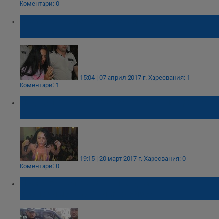
Коментари: 0
Мейзер: Признах се за виновна, че да
свърши този ад!
15:04 | 07 април 2017 г.
Харесвания: 1
Коментари: 1
Луд купон в затвора за рождения ден на
Анита
19:15 | 20 март 2017 г.
Харесвания: 0
Коментари: 0
Лъснаха непоказвани кадри от
експеримент с Анита Мейзер!