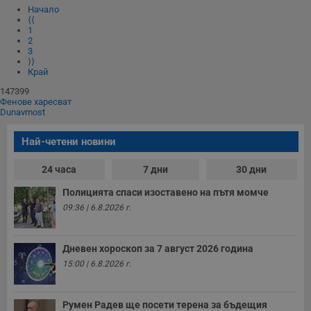
Таргетиране
Функционалност
Начало
⟨⟨
Некласифицирани
1
2
Строго необходимите бисквитки позволяват основната
3
функционалност на уебсайта, като потребителско
⟩⟩
влизане и управление на акаунта. Уебсайтът не може да
Край
се използва правилно без строго необходими
бисквитки.
147399
Фенове харесват
Валиден
Dunavmost
Име
Доставчик
/
Домейн
О
до
Най-четени новини
__RequestVerificationToken
Сесия
Т
Microsoft
п
Corporation
ф
www.dunavmost.com
24 часа
7 дни
30 дни
з
п
и
Полицията спаси изоставено на пътя момче
п
09:36 | 6.8.2026 г.
A
т
е
д
Дневен хороскоп за 7 август 2026 година
н
п
15:00 | 6.8.2026 г.
с
у
и
ф
Румен Радев ще посети терена за бъдещия
н