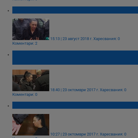
Намалиха присъдата на Анита Мейзер
15:13 | 23 август 2018 г.
Харесвания: 0
Коментари: 2
Осъдиха Анита Мейзер на 4-ри години
затвор
18:40 | 23 октомври 2017 г.
Харесвания: 0
Коментари: 0
Започна делото срещу Анита Мейзер
10:27 | 23 октомври 2017 г.
Харесвания: 0