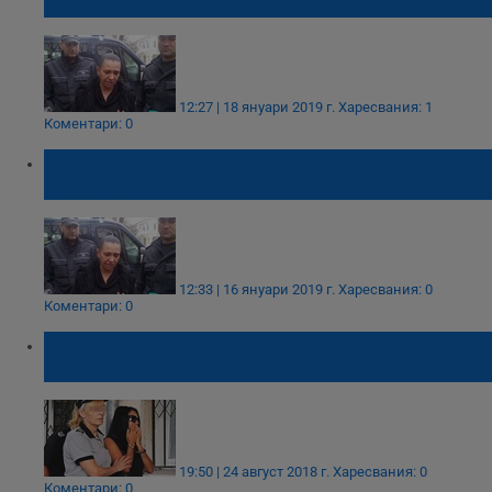
по която стрелят с оръдие!
12:27 | 18 януари 2019 г.
Харесвания: 1
Коментари: 0
Анита Мейзер иска съдa да я признае за
невинна
12:33 | 16 януари 2019 г.
Харесвания: 0
Коментари: 0
Никой не иска да купи жилището на Анита
Мейзер
19:50 | 24 август 2018 г.
Харесвания: 0
Коментари: 0