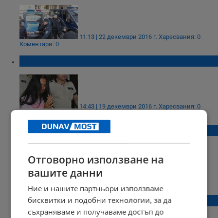
11:13 | 22 декември 2016 г.
Харесвания: 0
Коментари: 0
Анита я чака тежка Коледа!
14:43 | 19 декември 2016 г.
Харесвания: 0
Коментари: 0
Анита изхвърля улики по улиците
Отговорно използване на
вашите данни
22:27 | 23 ноември 2016 г.
Харесвания: 0
Коментари: 0
Ние и нашите партньори използваме
Анита Мейзер излиза от ареста
бисквитки и подобни технологии, за да
съхраняваме и получаваме достъп до