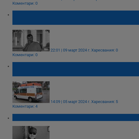
Коментари: 0
Сливен скърби за фотографа Николай
Димов
22:01 | 09 март 2024 г.
Харесвания: 0
Коментари: 0
Русенец загина, покосен от токов удар в
село Писанец
14:09 | 05 март 2024 г.
Харесвания: 5
Коментари: 4
Удар от ток е отнел живота на Ники Димов