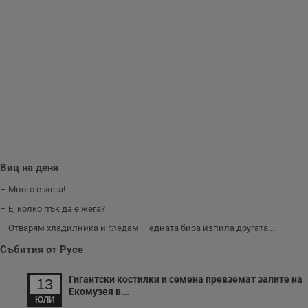
важни за
потребителя.
Виц на деня
– Много е жега!
– Е, колко пък да е жега?
– Отварям хладилника и гледам – едната бира изпила другата...
Събития от Русе
Гигантски костилки и семена превземат залите на
13
Екомузея в...
ЮЛИ