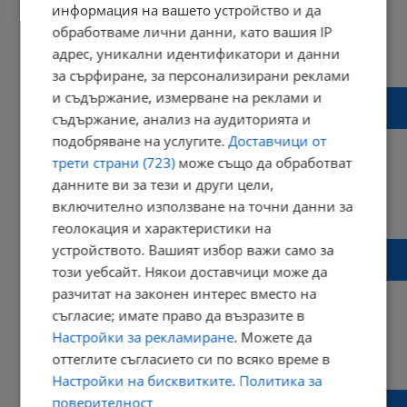
информация на вашето устройство и да
обработваме лични данни, като вашия IP
адрес, уникални идентификатори и данни
08:14 | 28 октомври 2016 г.
Харесвания: 0
Коментари: 0
за сърфиране, за персонализирани реклами
Анита Мейзер отказала секс на Майк
и съдържание, измерване на реклами и
Тайсън
съдържание, анализ на аудиторията и
подобряване на услугите.
Доставчици от
трети страни (723)
може също да обработват
данните ви за тези и други цели,
15:06 | 30 септември 2016 г.
Харесвания: 0
включително използване на точни данни за
Коментари: 0
геолокация и характеристики на
Няма наркотици в кръвта на Николай
устройството. Вашият избор важи само за
Димов
този уебсайт. Някои доставчици може да
разчитат на законен интерес вместо на
съгласие; имате право да възразите в
Настройки за рекламиране
. Можете да
21:48 | 13 септември 2016 г.
Харесвания: 0
оттеглите съгласието си по всяко време в
Коментари: 0
Настройки на бисквитките
.
Политика за
Мейзър е невинна за убийството на
поверителност