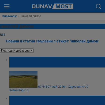
Dunavmost
/
николай димов
николай димов
RSS
Новини и статии свързани с етикет "николай димов"
Конкурент съсипа с хербициди реколтата
на земеделец в Ямболско
07:54 | 07 май 2026 г.
Харесвания: 0
Коментари: 0
Николай Димов се опасява за живота си
след умишления палеж на земеделската