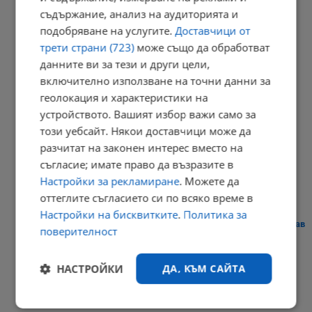
20:57 | 7.8.2026 г.
съдържание, анализ на аудиторията и
подобряване на услугите.
Доставчици от
трети страни (723)
може също да обработват
Парковете с батерии превърнаха България в енергиен лидер
данните ви за тези и други цели,
включително използване на точни данни за
20:54 | 7.8.2026 г.
геолокация и характеристики на
устройството. Вашият избор важи само за
този уебсайт. Някои доставчици може да
Токов удар уби ято щъркели в Габрово
разчитат на законен интерес вместо на
съгласие; имате право да възразите в
20:51 | 7.8.2026 г.
Настройки за рекламиране
. Можете да
оттеглите съгласието си по всяко време в
Настройки на бисквитките
.
Политика за
Сателити показаха безпрецедентното пресъхване на река Дунав
поверителност
20:40 | 7.8.2026 г.
РЕКЛАМА
НАСТРОЙКИ
ДА, КЪМ САЙТА
Строго
Ефективност