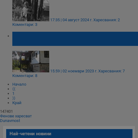
17:35 | 04 август 2024 г.
Харесвания: 2
Коментари: 3
Чистачка разкрива мащабна кражба в
музея в Бяла
15:59 | 02 ноември 2023 г.
Харесвания: 7
Коментари: 8
Начало
⟨⟨
1
⟩⟩
Край
147401
Фенове харесват
Dunavmost
Най-четени новини