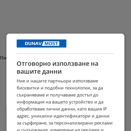
Последни новини
Отговорно използване на
вашите данни
Ние и нашите партньори използваме
бисквитки и подобни технологии, за да
Наталия Ефремова: Минималната заплата няма да е 620 евро
съхраняваме и получаваме достъп до
21:03 | 7.8.2026 г.
информация на вашето устройство и да
обработваме лични данни, като вашия IP
адрес, уникални идентификатори и данни
Сенатът на САЩ одобри нов пакет санкции срещу Русия
за сърфиране, за персонализирани реклами
и съдържание, измерване на реклами и