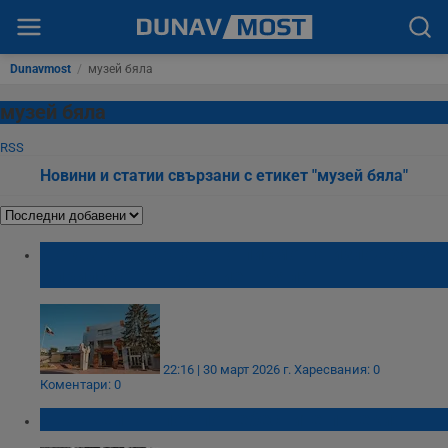
Dunavmost
/
музей бяла
музей бяла
RSS
Новини и статии свързани с етикет "музей бяла"
Показват Кървавото писмо на изложба за
Априлското въстание в Бяла
22:16 | 30 март 2026 г.
Харесвания: 0
Коментари: 0
Иво Жейнов пое по небесните пътеки!