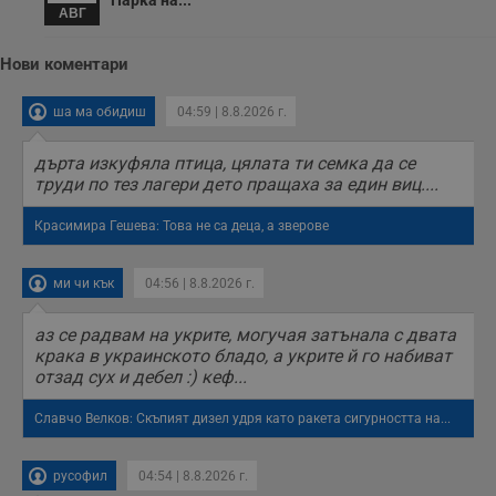
АВГ
о
и
т
Нови коментари
receive-cookie-deprecation
.hit.gemius.pl
1 година
Т
с
с
ша ма обидиш
04:59 | 8.8.2026 г.
н
н
п
дърта изкуфяла птица, цялата ти семка да се
б
труди по тез лагери дето пращаха за един виц....
п
с
о
Красимира Гешева: Това не са деца, а зверове
с
а
р
у
ми чи кък
04:56 | 8.8.2026 г.
з
з
п
аз се радвам на укрите, могучая затънала с двата
крака в украинското бладо, а укрите й го набиват
ASP.NET_SessionId
Сесия
Т
Microsoft
с
отзад сух и дебел :) кеф...
Corporation
D
www.dunavmost.com
п
Славчо Велков: Скъпият дизел удря като ракета сигурността на...
и
т
к
п
русофил
04:54 | 8.8.2026 г.
и