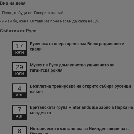
Виц на деня
VISITOR_PRIVACY_METADATA
5 месеца
Т
YouTube
4
с
.youtube.com
седмици
с
- Пешо, събуди се. Говориш насън!
с
п
- Аман бе, жена. Остави ме поне насън да кажа нещо...
и
п
Събития от Русе
т
в
с
Русенската опера превзема Белоградчишките
17
з
скали
с
ЮЛИ
п
о
р
Музеят в Русе домакинства ушиването на
29
п
гигантска рокля
н
ЮЛИ
п
к
ч
Безплатна тренировка на открито събира русенци
4
п
на кея
с
АВГ
б
__cf_bm
29
Т
Cloudflare Inc.
Британската група Hinterlands ще забие в Парка на
7
минути
с
.twitter.com
младежта
59
р
АВГ
секунди
м
б
о
Историческа възстановка за Илинден оживява в
8
у
п
Парка на...