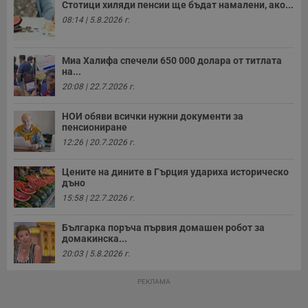
Стотици хиляди пенсии ще бъдат намалени, ако...
функционалност на уебсайта, като потребителско
влизане и управление на акаунта. Уебсайтът не може да
08:14 | 5.8.2026 г.
се използва правилно без строго необходими
бисквитки.
Миа Халифа спечели 650 000 долара от титлата
Валиден
Име
Доставчик
/
Домейн
О
на...
до
20:08 | 22.7.2026 г.
__RequestVerificationToken
Сесия
Т
Microsoft
п
Corporation
ф
www.dunavmost.com
НОИ обяви всички нужни документи за
з
пенсиониране
п
и
12:26 | 20.7.2026 г.
п
A
т
Цените на дините в Гърция удариха историческо
е
дъно
д
н
15:58 | 22.7.2026 г.
п
с
у
Българка поръча първия домашен робот за
и
домакинска...
ф
20:03 | 5.8.2026 г.
н
м
Т
РЕКЛАМА
и
п
у