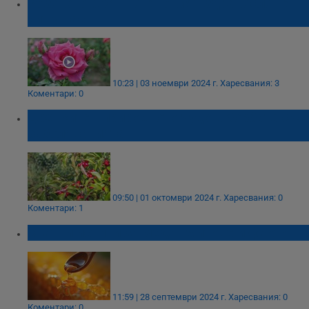
Розовото брашно е новият здравословен
хит у нас
10:23 | 03 ноември 2024 г.
Харесвания: 3
Коментари: 0
Дренките - природното чудо в борбата със
заболяванията
09:50 | 01 октомври 2024 г.
Харесвания: 0
Коментари: 1
Златни истини за меда: Митове и факти
11:59 | 28 септември 2024 г.
Харесвания: 0
Коментари: 0