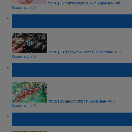
22:16 | 15 септември 2022 г.
Харесвания: 1
Коментари: 0
Лечебните свойства на мидите по нашето
Черноморие
15:26 | 19 февруари 2022 г.
Харесвания: 0
Коментари: 0
Дренките: Вълшебни срещу възпаления,
стомашни проблеми и гърлобол
10:52 | 26 август 2021 г.
Харесвания: 0
Коментари: 0
Лечебни свойства на глухарчето, наречено
жълт женшен