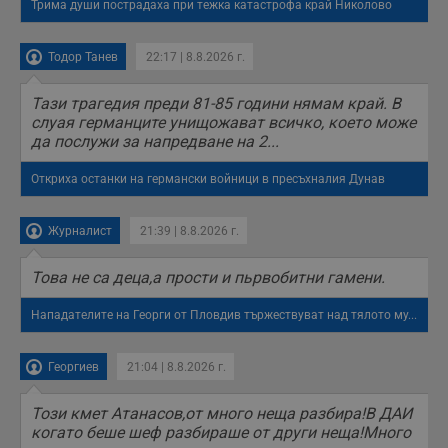
Трима души пострадаха при тежка катастрофа край Николово
Тодор Танев
22:17 | 8.8.2026 г.
Тази трагедия преди 81-85 години нямам край. В
слуая германците унищожават всичко, което може
да послужи за напредване на 2...
Откриха останки на германски войници в пресъхналия Дунав
Журналист
21:39 | 8.8.2026 г.
Това не са деца,а прости и пьрвобитни гамени.
Нападателите на Георги от Пловдив тържествуват над тялото му...
Георгиев
21:04 | 8.8.2026 г.
Този кмет Атанасов,от много неща разбира!В ДАИ
когато беше шеф разбираше от други неща!Много