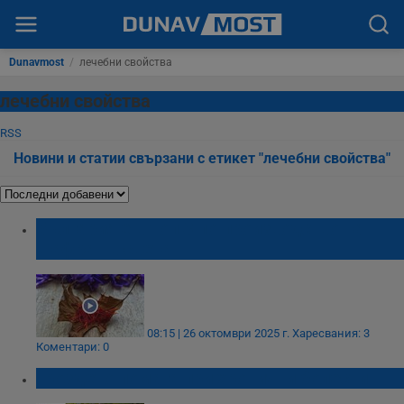
Dunavmost
/
лечебни свойства
лечебни свойства
RSS
Новини и статии свързани с етикет "лечебни свойства"
България е в топ 3 по производство на
шафран в света
08:15 | 26 октомври 2025 г.
Харесвания: 3
Коментари: 0
Гроздето помага при хронични болести