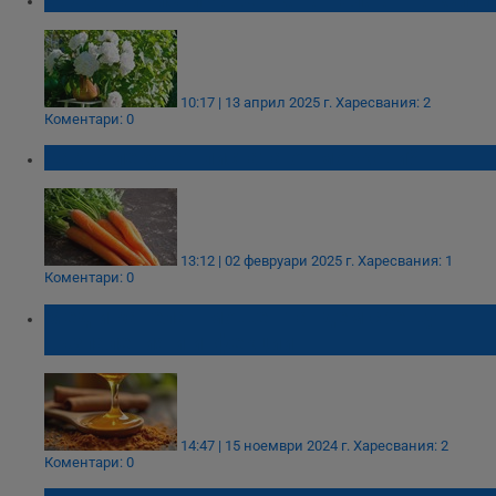
10:17 | 13 април 2025 г.
Харесвания: 2
Коментари: 0
Какво лекуват листата от моркови?
13:12 | 02 февруари 2025 г.
Харесвания: 1
Коментари: 0
Мед и канела - мощен тандем срещу
възпаления и инфекции
14:47 | 15 ноември 2024 г.
Харесвания: 2
Коментари: 0