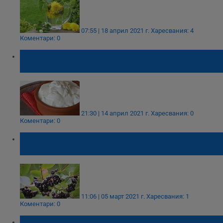
07:55 | 18 април 2021 г.
Харесвания: 4
Коментари: 0
Учени от Израел доказаха, че киселото
мляко лекува възпаления при COVID-19
21:30 | 14 април 2021 г.
Харесвания: 0
Коментари: 0
Аронията: Лек за щитовидната жлеза,
малокръвие и прочистване
11:06 | 05 март 2021 г.
Харесвания: 1
Коментари: 0
Богата програма подготвят в Етъра за