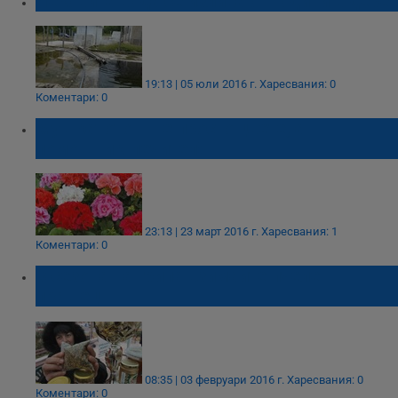
Лековита вода се излива от години в дере
19:13 | 05 юли 2016 г.
Харесвания: 0
Коментари: 0
Мушкатото – не просто цвете, а
помощник-лечител!
23:13 | 23 март 2016 г.
Харесвания: 1
Коментари: 0
В сезона на грипа взимайте пчелен
прашец
08:35 | 03 февруари 2016 г.
Харесвания: 0
Коментари: 0