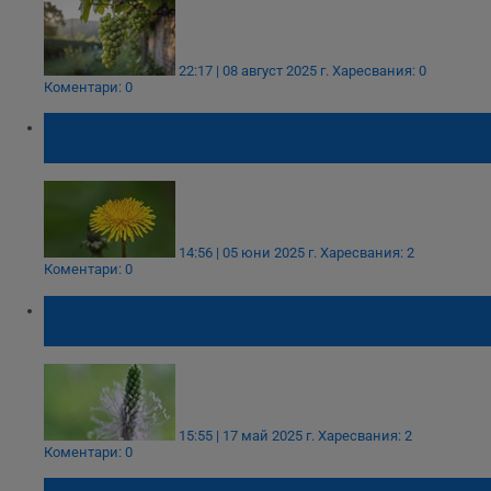
22:17 | 08 август 2025 г.
Харесвания: 0
Коментари: 0
Глухарчето - билка с потенциал в борбата с
рака
14:56 | 05 юни 2025 г.
Харесвания: 2
Коментари: 0
Какви са лечебните свойства на
живовляка?
15:55 | 17 май 2025 г.
Харесвания: 2
Коментари: 0
Божурът чисти човешкото тяло от токсини