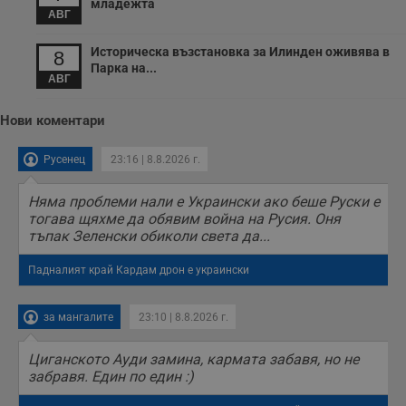
младежта
средното време,
АВГ
прекарано на
уебсайта и какви
страници са били
Историческа възстановка за Илинден оживява в
8
заредени. Целта е
Парка на...
да се подобри
АВГ
съдържанието на
сайта и
потребителския
Нови коментари
опит.
Gdynp
1 година
Тази бисквитка се
Gemius
Русенец
23:16 | 8.8.2026 г.
използва с цел
.hit.gemius.pl
събиране на
информация за
Няма проблеми нали е Украински ако беше Руски е
потребителското
поведение и
тогава щяхме да обявим война на Русия. Оня
предпочитания.
тъпак Зеленски обиколи света да...
Тази информация
се използва, за да
се оптимизира
Падналият край Кардам дрон е украински
представянето на
уебсайта и да
направят
рекламните
за мангалите
23:10 | 8.8.2026 г.
съобщения по-
важни за
потребителя.
Циганското Ауди замина, кармата забавя, но не
забравя. Един по един :)