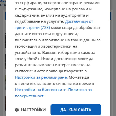
Фенове харесват
за сърфиране, за персонализирани реклами
Dunavmost
и съдържание, измерване на реклами и
съдържание, анализ на аудиторията и
Най-четени новини
подобряване на услугите.
Доставчици от
24 часа
7 дни
30 дни
трети страни (723)
може също да обработват
данните ви за тези и други цели,
Обявиха жълт код за силен дъжд в 4 области на...
включително използване на точни данни за
18:14 | 8.8.2026 г.
геолокация и характеристики на
устройството. Вашият избор важи само за
Румъния потопи втора баржа в Дунав
този уебсайт. Някои доставчици може да
13:05 | 8.8.2026 г.
разчитат на законен интерес вместо на
съгласие; имате право да възразите в
Настройки за рекламиране
. Можете да
Трима души пострадаха при тежка катастрофа
край...
оттеглите съгласието си по всяко време в
10:04 | 8.8.2026 г.
Настройки на бисквитките
.
Политика за
поверителност
Д-р Георги Дяков оглави "Прогресивна България"
в...
09:47 | 8.8.2026 г.
НАСТРОЙКИ
ДА, КЪМ САЙТА