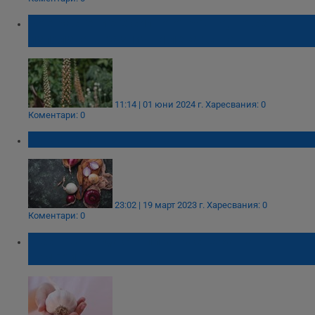
Кое растение е силно отровно, но се
използва в различни лекарства
11:14 | 01 юни 2024 г.
Харесвания: 0
Коментари: 0
Лукът е лек за всичко
23:02 | 19 март 2023 г.
Харесвания: 0
Коментари: 0
Чеснова вода стопира растежа на
туморите