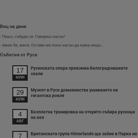
седмица
използва за A/B
.hit.gemius.pl
тестване на
уебсайта чрез
събиране на
данни за
поведението и
Виц на деня
взаимодействието
на посетителите.
- Пешо, събуди се. Говориш насън!
Той помага за
подобряване на
- Аман бе, жена. Остави ме поне насън да кажа нещо...
потребителския
опит, като
Събития от Русе
разбира как
потребителите се
ангажират с
Русенската опера превзема Белоградчишките
различни
17
елементи на
скали
уебсайта по
ЮЛИ
време на етапите
на тестване.
Музеят в Русе домакинства ушиването на
29
Gdyn
1 година
Тази бисквитка се
Gemius
гигантска рокля
използва за
.hit.gemius.pl
ЮЛИ
събиране на
анонимни
Безплатна тренировка на открито събира русенци
статистически
4
данни, свързани с
на кея
посещенията в
АВГ
уебсайта на
потребителя, като
броя на
Британската група Hinterlands ще забие в Парка на
7
посещенията,