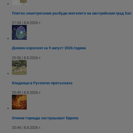
о
у
п
Плитко земетресение разбуди жителите на австрийския град Хал
о
и
21:03 | 8.8.2026 г.
т
receive-cookie-deprecation
.hit.gemius.pl
1 година
Т
с
с
н
Дневен хороскоп за 9 август 2026 година
н
п
б
20:56 | 8.8.2026 г.
п
с
о
с
а
р
Кладенци в Русенско пресъхнаха
у
з
20:49 | 8.8.2026 г.
з
п
ASP.NET_SessionId
Сесия
Т
Microsoft
с
Corporation
D
www.dunavmost.com
Огнени торнада застрашават Европа
п
и
20:46 | 8.8.2026 г.
т
к