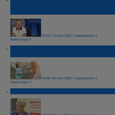
почтеността" в болниците е шега с
обществото
18:29 | 13 юли 2026 г.
Харесвания: 0
Коментари: 0
Тодор Кантарджиев: Пазете децата от
неокосени треви
09:58 | 08 юни 2026 г.
Харесвания: 0
Коментари: 0
Бум на ухапванията от кърлежи в Русе