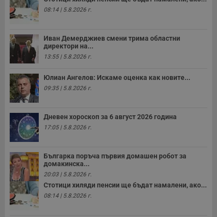
д
08:14 | 5.8.2026 г.
н
п
с
у
Иван Демерджиев смени трима областни
и
директори на...
ф
н
13:55 | 5.8.2026 г.
м
Т
и
Юлиан Ангелов: Искаме оценка как новите...
п
у
09:35 | 5.8.2026 г.
з
б
VISITOR_PRIVACY_METADATA
5 месеца
Т
YouTube
Дневен хороскоп за 6 август 2026 година
4
с
.youtube.com
17:05 | 5.8.2026 г.
седмици
с
с
п
и
Българка поръча първия домашен робот за
п
т
домакинска...
в
20:03 | 5.8.2026 г.
с
з
Стотици хиляди пенсии ще бъдат намалени, ако...
с
08:14 | 5.8.2026 г.
п
о
р
п