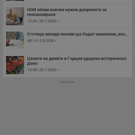
а
р
у
НОИ обяви всички нужни документи за
з
пенсиониране
з
12:26 | 20.7.2026 г.
п
ASP.NET_SessionId
Сесия
Т
Microsoft
Стотици хиляди пенсии ще бъдат намалени, ако...
с
Corporation
D
www.dunavmost.com
08:14 | 5.8.2026 г.
п
и
т
к
Цените на дините в Гърция удариха историческо
п
дъно
и
у
15:58 | 22.7.2026 г.
р
к
п
РЕКЛАМА
д
д
п
у
Доставчик
/
Валиден
Валиден
Име
Име
Доставчик
/
Домейн
Описание
Описание
Домейн
Доставчик
/
до
Валиден
до
Име
Описание