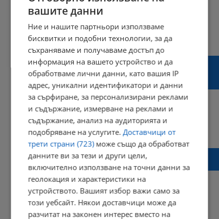
вашите данни
Ние и нашите партньори използваме
18:01 | 10 март 2024 г.
Харесвания: 1
бисквитки и подобни технологии, за да
Коментари: 8
съхраняваме и получаваме достъп до
Тодор Кантарджиев: Не пускайте децата в
информация на вашето устройство и да
храстите, открихме 90 нимфи на кърлежи
обработваме лични данни, като вашия IP
на главата на едно дете
адрес, уникални идентификатори и данни
за сърфиране, за персонализирани реклами
и съдържание, измерване на реклами и
съдържание, анализ на аудиторията и
08:37 | 07 март 2024 г.
Харесвания: 1
подобряване на услугите.
Доставчици от
Коментари: 0
трети страни (723)
може също да обработват
Нов вариант на КОВИД се превръща в
данните ви за тези и други цели,
епидемия
включително използване на точни данни за
геолокация и характеристики на
устройството. Вашият избор важи само за
този уебсайт. Някои доставчици може да
11:50 | 16 август 2023 г.
Харесвания: 0
разчитат на законен интерес вместо на
Коментари: 2