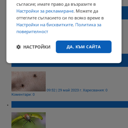
съгласие; имате право да възразите в
Случай на хеморагична треска във Велико
Настройки за рекламиране
. Можете да
Търново
оттеглите съгласието си по всяко време в
Настройки на бисквитките
.
Политика за
поверителност
23:13 | 20 юни 2023 г.
Харесвания: 0
НАСТРОЙКИ
ДА, КЪМ САЙТА
Коментари: 0
Регистрирани са 30 случая на Лаймска
болест от началото на годината
Строго
Ефективност
необходимо
09:52 | 29 май 2023 г.
Харесвания: 0
Таргетиране
Функционалност
Коментари: 0
Как се отстранява кърлеж?
Некласифицирани