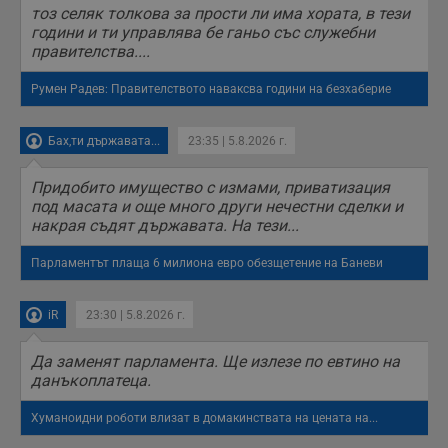
тоз селяк толкова за прости ли има хората, в тези
години и ти управлява бе ганьо със служебни
правителства....
Румен Радев: Правителството наваксва години на безхаберие
Бах,ти държавата...
23:35 | 5.8.2026 г.
Придобито имущество с измами, приватизация
под масата и още много други нечестни сделки и
накрая съдят държавата. На тези...
Парламентът плаща 6 милиона евро обезщетение на Баневи
iR
23:30 | 5.8.2026 г.
Да заменят парламента. Ще излезе по евтино на
данъкоплатеца.
Хуманоидни роботи влизат в домакинствата на цената на...