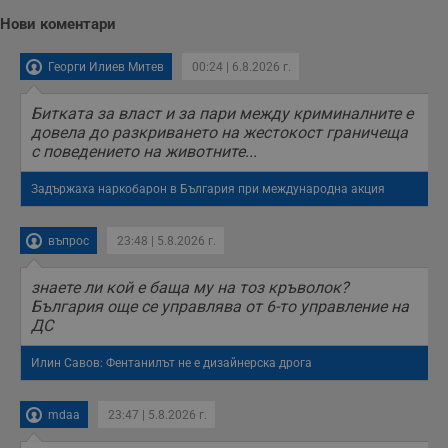
Нови коментари
Георги Илиев Митев
00:24 | 6.8.2026 г.
Битката за власт и за пари между криминалните е
довела до разкриването на жестокост граничеща
с поведението на животните...
Задържаха наркобарон в България при международна акция
въпрос
23:48 | 5.8.2026 г.
знаете ли кой е баща му на тоз кръволок?
България още се управлява от 6-то управление на
ДС
Илин Савов: Фентанилът не е дизайнерска дрога
mdaa
23:47 | 5.8.2026 г.