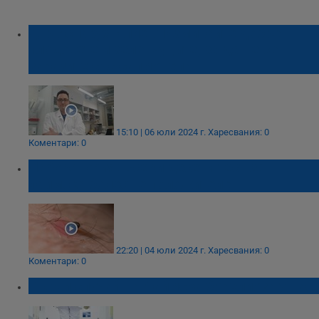
Д-р Аспарух Илиев: Измивайте добре
плодовете и зеленчуците, за да не се
заразите със салмонела
15:10 | 06 юли 2024 г.
Харесвания: 0
Коментари: 0
Лаборатория: Всеки десети тест за
лаймска болест е положителен
22:20 | 04 юли 2024 г.
Харесвания: 0
Коментари: 0
Първи случай на Лаймска борелиоза у нас