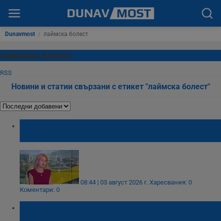
Dunavmost
/
лаймска болест
лаймска болест
RSS
Новини и статии свързани с етикет "лаймска болест"
Ива Христова: Пикът на западнонилската
треска предстои
08:44 | 03 август 2026 г.
Харесвания: 0
Коментари: 0
По-топлите лета в Европа носят риск от
опасни инфекции