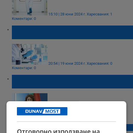
15:10 | 28 юни 2024 г.
Харесвания: 1
Коментари: 0
При ухапване от кърлеж, потърсете
специалист
20:54 | 19 юни 2024 г.
Харесвания: 0
Коментари: 0
Проф. Ива Христова: След зимата
кърлежите са гладни
21:12 | 12 април 2024 г.
Харесвания: 0
Коментари: 0
В Русе започва третиране срещу кърлежи
Отговорно използване на