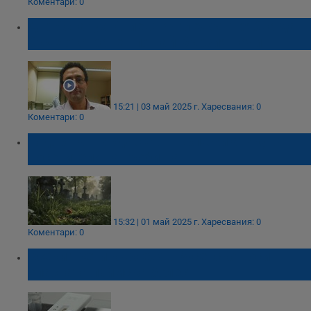
Коментари: 0
Д-р Аспарух Илиев: Кърлежът трябва да
бъде отстранен по най-бързия начин
15:21 | 03 май 2025 г.
Харесвания: 0
Коментари: 0
Тодор Кантарджиев: Кърлежи атакуват
посетители на гробища
15:32 | 01 май 2025 г.
Харесвания: 0
Коментари: 0
Всеки трети кърлеж в Русенско носи
опасната лаймска болест