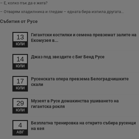
– Е, колко пък да е жега?
– Отварям хладилника и гледам – едната бира изпила другата...
Събития от Русе
Гигантски костилки и семена превземат залите на
13
Екомузея в...
ЮЛИ
Джаз под звездите с Биг Бенд Русе
14
ЮЛИ
Русенската опера превзема Белоградчишките
17
скали
ЮЛИ
Музеят в Русе домакинства ушиването на
29
гигантска рокля
ЮЛИ
Безплатна тренировка на открито събира русенци
4
на кея
АВГ