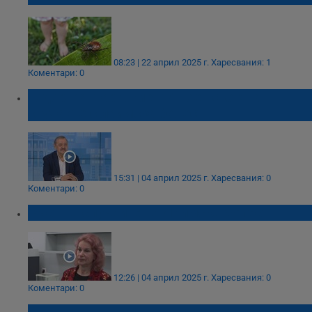
08:23 | 22 април 2025 г.
Харесвания: 1
Коментари: 0
Тодор Кантарджиев: Двоен скок на
случаите с лаймска болест
15:31 | 04 април 2025 г.
Харесвания: 0
Коментари: 0
Ръст на случаите на Лаймска болест
12:26 | 04 април 2025 г.
Харесвания: 0
Коментари: 0