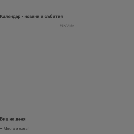
Тази информация
се използва, за да
се оптимизира
представянето на
Календар - новини и събития
уебсайта и да
направят
РЕКЛАМА
рекламните
съобщения по-
важни за
потребителя.
Виц на деня
– Много е жега!