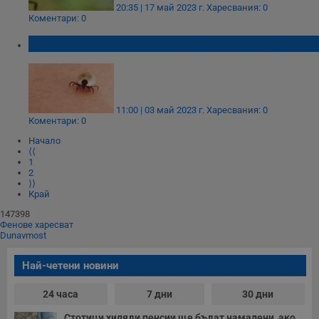
20:35 | 17 май 2023 г.
Харесвания: 0
Коментари: 0
Как се премахва кърлеж безопасно?
Строго необходимо
Ефективност
Таргетиране
Функционалност
Некласифицирани
11:00 | 03 май 2023 г.
Харесвания: 0
Коментари: 0
Строго необходимите бисквитки позволяват основната
Начало
функционалност на уебсайта, като потребителско
⟨⟨
влизане и управление на акаунта. Уебсайтът не може да
1
се използва правилно без строго необходими
2
бисквитки.
⟩⟩
Край
Валиден
Име
Доставчик
/
Домейн
О
до
147398
Фенове харесват
__RequestVerificationToken
Сесия
Т
Microsoft
Dunavmost
п
Corporation
ф
www.dunavmost.com
з
Най-четени новини
п
и
п
24 часа
7 дни
30 дни
A
т
Стотици хиляди пенсии ще бъдат намалени, ако...
е