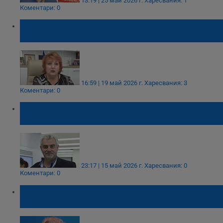
13:19 | 25 май 2026 г.
Харесвания: 1
Коментари: 0
Розина Мирчева: Отмененото пръскане
оставя Русе на комарите
16:59 | 19 май 2026 г.
Харесвания: 3
Коментари: 0
Георги Миндов: Кърлежите са по-опасни
от комарите
23:17 | 15 май 2026 г.
Харесвания: 0
Коментари: 0
Ива Христова: Респираторни вируси след
грипа могат да причинят тежки пневмонии