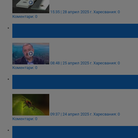
15:35 | 28 април 2025 г.
Харесвания: 0
Коментари: 0
Тодор Кантарджиев: Проблемът с
лаймската болест се преекспонира
08:48 | 25 април 2025 г.
Харесвания: 0
Коментари: 0
Нов случай на лаймска болест във
Великотърновско
09:37 | 24 април 2025 г.
Харесвания: 0
Коментари: 0
В сезона на кърлежите: Как да се
предпазим от опасните паразити