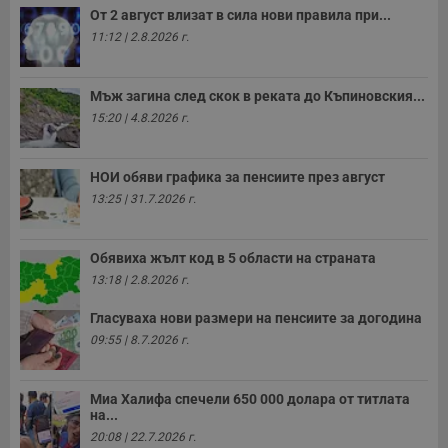
н
От 2 август влизат в сила нови правила при...
п
11:12 | 2.8.2026 г.
к
ч
п
с
Мъж загина след скок в реката до Къпиновския...
б
15:20 | 4.8.2026 г.
__cf_bm
29
Т
Cloudflare Inc.
минути
с
.twitter.com
59
р
секунди
м
НОИ обяви графика за пенсиите през август
б
о
13:25 | 31.7.2026 г.
у
п
о
и
Обявиха жълт код в 5 области на страната
т
13:18 | 2.8.2026 г.
receive-cookie-deprecation
.hit.gemius.pl
1 година
Т
с
Гласуваха нови размери на пенсиите за догодина
с
н
09:55 | 8.7.2026 г.
н
п
б
п
Миа Халифа спечели 650 000 долара от титлата
с
на...
о
с
20:08 | 22.7.2026 г.