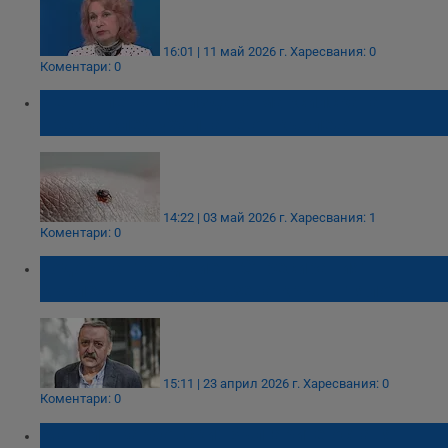
16:01 | 11 май 2026 г.
Харесвания: 0
Коментари: 0
Черно петънце издава марсилската
треска след ухапване от кърлеж
14:22 | 03 май 2026 г.
Харесвания: 1
Коментари: 0
Тодор Кантарджиев: Стресираният
кърлеж връща заразена кръв в тялото
15:11 | 23 април 2026 г.
Харесвания: 0
Коментари: 0
Мартин Карбовски: Българите оставят