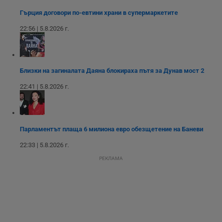
Youtube.
_sharedID_cst
.dunavmost.com
11
Тази бисквитка се
Гърция договори по-евтини храни в супермаркетите
месеца 4
използва за
седмици
проследяване на
22:56 | 5.8.2026 г.
потребителски
взаимодействия и
ангажираност на
уебсайта за
подобряване на
обслужването и
Близки на загиналата Даяна блокираха пътя за Дунав мост 2
потребителския
опит.
22:41 | 5.8.2026 г.
Gtest
1
Тази бисквитка се
Gemius
седмица
използва за A/B
.hit.gemius.pl
тестване на
уебсайта чрез
събиране на
данни за
Парламентът плаща 6 милиона евро обезщетение на Баневи
поведението и
взаимодействието
22:33 | 5.8.2026 г.
на посетителите.
Той помага за
РЕКЛАМА
подобряване на
потребителския
опит, като
разбира как
потребителите се
ангажират с
различни
елементи на
уебсайта по