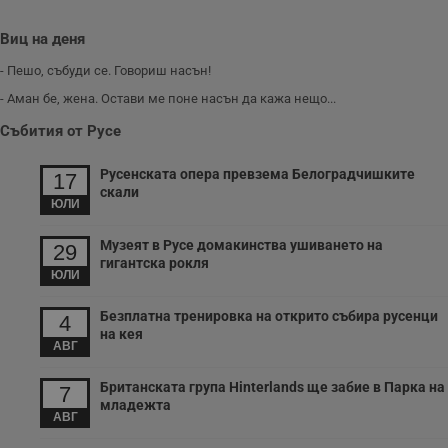
о
р
Виц на деня
п
н
п
- Пешо, събуди се. Говориш насън!
к
ч
- Аман бе, жена. Остави ме поне насън да кажа нещо...
п
с
Събития от Русе
б
__cf_bm
29
Т
Cloudflare Inc.
Русенската опера превзема Белоградчишките
17
минути
с
.twitter.com
скали
59
р
ЮЛИ
секунди
м
б
о
Музеят в Русе домакинства ушиването на
29
у
гигантска рокля
п
ЮЛИ
о
и
т
Безплатна тренировка на открито събира русенци
4
на кея
receive-cookie-deprecation
.hit.gemius.pl
1 година
Т
АВГ
с
с
н
Британската група Hinterlands ще забие в Парка на
7
н
младежта
п
АВГ
б
п