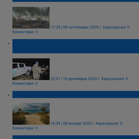
17:23 | 08 септември 2025 г.
Харесвания: 0
Коментари: 0
Спасиха риба и раци от бракониерски
мрежи в язовир "Съединение"
22:01 | 16 декември 2024 г.
Харесвания: 0
Коментари: 0
МОСВ обяви три нови защитени зони
16:39 | 08 януари 2023 г.
Харесвания: 0
Коментари: 0
Защо плодовете с костилка са полезни за