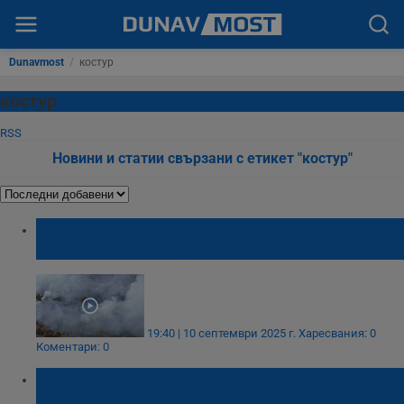
Dunavmost
/
костур
костур
RSS
Новини и статии свързани с етикет "костур"
Локализираха големия пожар в Сакар,
обхванал 13 000 декара
19:40 | 10 септември 2025 г.
Харесвания: 0
Коментари: 0
Пожар обхвана 1000 декара гори и пасища
в Сакар планина