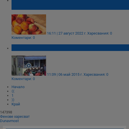
здравето?
16:11 | 27 август 2022 г.
Харесвания: 0
Коментари: 0
Британци въртят бакалия в българско село
11:09 | 06 май 2015 г.
Харесвания: 0
Коментари: 0
Начало
⟨⟨
1
⟩⟩
Край
147398
Фенове харесват
Dunavmost