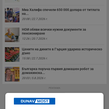
Миа Халифа спечели 650 000 долара от титлата
на...
20:08 | 22.7.2026 г.
НОИ обяви всички нужни документи за
пенсиониране
12:26 | 20.7.2026 г.
Цените на дините в Гърция удариха историческо
дъно
15:58 | 22.7.2026 г.
Българка поръча първия домашен робот за
домакинска...
20:03 | 5.8.2026 г.
РЕКЛАМА