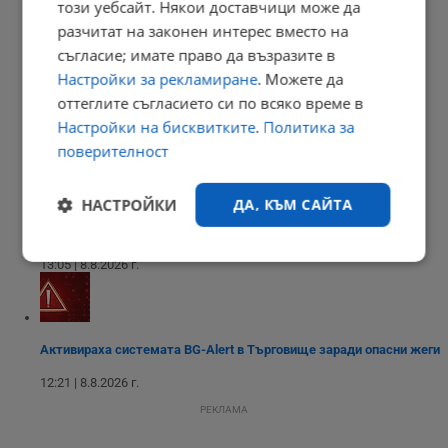
този уебсайт. Някои доставчици може да
разчитат на законен интерес вместо на
13:36 | 8.8.2026 г.
съгласие; имате право да възразите в
Настройки за рекламиране
. Можете да
оттеглите съгласието си по всяко време в
Дрон нахлу в българското въздушно пространство
Настройки на бисквитките
.
Политика за
13:17 | 8.8.2026 г.
поверителност
НАСТРОЙКИ
ДА, КЪМ САЙТА
Румъния потопи втора баржа в Дунав
Строго
Ефективност
13:05 | 8.8.2026 г.
необходимо
Активираха системата BG-Alert в Търговище заради опасни жеги
Таргетиране
Функционалност
12:21 | 8.8.2026 г.
РЕКЛАМА
Некласифицирани