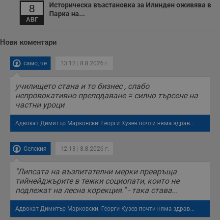
с
Историческа възстановка за Илинден оживява в
8
о
Парка на...
с
АВГ
а
р
у
з
Нови коментари
з
п
само, че
13:12 | 8.8.2026 г.
ASP.NET_SessionId
Сесия
Т
Microsoft
с
Corporation
D
www.dunavmost.com
училището стана и то бизнес , слабо
п
непровокативно преподаване = силно търсене на
и
т
частни уроци
к
п
Адвокат Димитър Марковски: Георги Кузев почти няма здрав...
и
у
р
к
Селския
12:13 | 8.8.2026 г.
п
д
д
"Липсата на възпитателни мерки превръща
п
у
тийнейджърите в тежки социопати, които не
подлежат на лесна корекция." - така става...
Адвокат Димитър Марковски: Георги Кузев почти няма здрав...