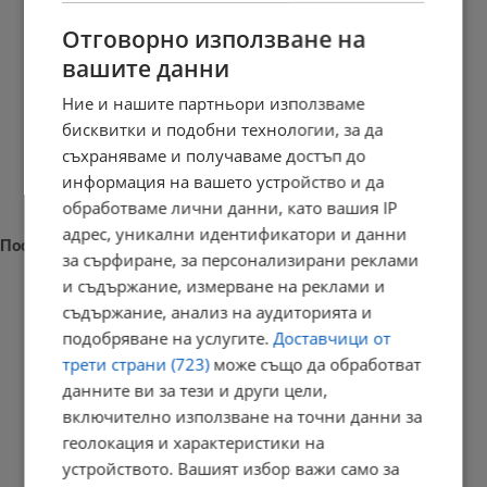
Отговорно използване на
вашите данни
Ние и нашите партньори използваме
бисквитки и подобни технологии, за да
съхраняваме и получаваме достъп до
информация на вашето устройство и да
обработваме лични данни, като вашия IP
адрес, уникални идентификатори и данни
Последни новини
за сърфиране, за персонализирани реклами
и съдържание, измерване на реклами и
съдържание, анализ на аудиторията и
подобряване на услугите.
Доставчици от
НАП погна два фестивала в Бургаско
трети страни (723)
може също да обработват
данните ви за тези и други цели,
13:44 | 8.8.2026 г.
включително използване на точни данни за
геолокация и характеристики на
устройството. Вашият избор важи само за
Няма поражения върху критична инфраструктура след...