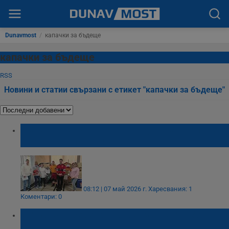
Dunavmost
/
капачки за бъдеще
капачки за бъдеще
RSS
Новини и статии свързани с етикет "капачки за бъдеще"
"Капачки за бъдеще" оборудваха гимназия
в Русе с дефибрилатор
08:12 | 07 май 2026 г.
Харесвания: 1
Коментари: 0
Близо 800 бебета проплакаха в УМБАЛ
"Канев" през 2025 година