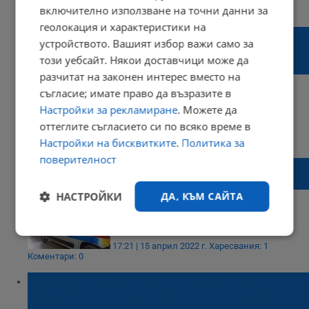
11:54 | 29 юни 2022 г.
Харесвания: 0
включително използване на точни данни за
Коментари: 4
геолокация и характеристики на
Преди събирахме капачки за кувьози,
устройството. Вашият избор важи само за
след Промяната събираме заплати за
този уебсайт. Някои доставчици може да
снаряди
разчитат на законен интерес вместо на
съгласие; имате право да възразите в
Настройки за рекламиране
. Можете да
оттеглите съгласието си по всяко време в
10:07 | 26 април 2022 г.
Харесвания: 2
Настройки на бисквитките
.
Политика за
Коментари: 1
поверителност
Капачки за бъдеще" ще има акция в
Русенско на 16 април
НАСТРОЙКИ
ДА, КЪМ САЙТА
Строго
Ефективност
17:21 | 15 април 2022 г.
Харесвания: 1
необходимо
Коментари: 0
Русенци събраха 1200 кг капачки в
подкрепа на кампанията „Капачки за
Таргетиране
Функционалност