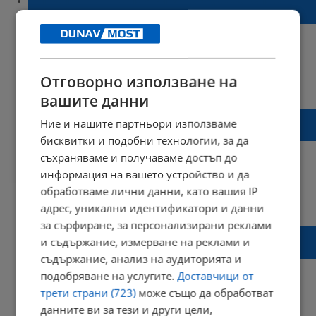
още едно бебе
Отговорно използване на
19:16 | 16 юли 2022 г.
Харесвания: 1
Коментари: 0
вашите данни
Спасиха недоносено бебе с линейка от
Ние и нашите партньори използваме
"Капачки за бъдеще"
бисквитки и подобни технологии, за да
съхраняваме и получаваме достъп до
информация на вашето устройство и да
обработваме лични данни, като вашия IP
15:00 | 10 юли 2022 г.
Харесвания: 1
адрес, уникални идентификатори и данни
Коментари: 0
за сърфиране, за персонализирани реклами
Готова е първата офроуд линейка в
и съдържание, измерване на реклами и
България
съдържание, анализ на аудиторията и
подобряване на услугите.
Доставчици от
трети страни (723)
може също да обработват
данните ви за тези и други цели,