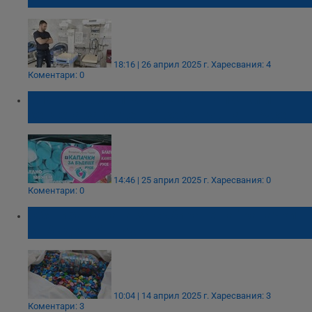
18:16 | 26 април 2025 г.
Харесвания: 4
Коментари: 0
Благотворителната акция "Капачки и
кенчета за бъдеще" се завръща в Русе
14:46 | 25 април 2025 г.
Харесвания: 0
Коментари: 0
Обявиха датата за събиране на "капачки
за бъдеще" в Русе
10:04 | 14 април 2025 г.
Харесвания: 3
Коментари: 3