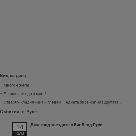
Виц на деня
– Много е жега!
– Е, колко пък да е жега?
– Отварям хладилника и гледам – едната бира изпила другата...
Събития от Русе
Джаз под звездите с Биг Бенд Русе
14
ЮЛИ