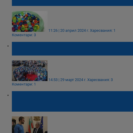
бъдеще"
11:26 | 20 април 2024 г.
Харесвания: 1
Коментари: 3
„Капачки за бъдеще“ идва на 20 април в
Русе
14:53 | 29 март 2024 г.
Харесвания: 3
Коментари: 1
Министърът на здравеопазването отличи
Лазар Радков като „Посланик на
надеждата“