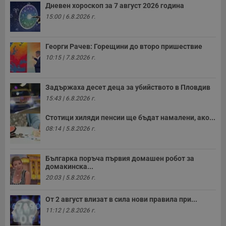
т
Дневен хороскоп за 7 август 2026 година
в
15:00 | 6.8.2026 г.
с
з
с
п
Георги Рачев: Горещини до второ пришествие
о
р
10:15 | 7.8.2026 г.
п
н
п
к
Задържаха десет деца за убийството в Пловдив
ч
п
15:43 | 6.8.2026 г.
с
б
Стотици хиляди пенсии ще бъдат намалени, ако...
__cf_bm
29
Т
Cloudflare Inc.
08:14 | 5.8.2026 г.
минути
с
.twitter.com
59
р
секунди
м
б
Българка поръча първия домашен робот за
о
домакинска...
у
п
20:03 | 5.8.2026 г.
о
и
т
От 2 август влизат в сила нови правила при...
receive-cookie-deprecation
.hit.gemius.pl
1 година
Т
11:12 | 2.8.2026 г.
с
с