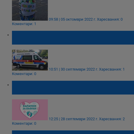
09:58 | 05 октомври 2022 г.
Харесвания: 0
Коментари: 1
Втората неонатална линейка отива в
Плевен
10:51 | 30 септември 2022 г.
Харесвания: 1
Коментари: 0
Русе отново ще участва в кампанията на
"Капачки за бъдеще"
12:25 | 28 септември 2022 г.
Харесвания: 2
Коментари: 0
Линейка на "Капачки за бъдеще" спаси