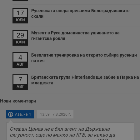
Русенската опера превзема Белоградчишките
17
скали
ЮЛИ
Музеят в Русе домакинства ушиването на
29
гигантска рокля
ЮЛИ
Безплатна тренировка на открито събира русенци
4
на кея
АВГ
Британската група Hinterlands ще забие в Парка на
7
младежта
АВГ
Нови коментари
Ааа, не, 1
13:59 | 7.8.2026 г.
Стефан Цанев не е бил агент на Държавна
сигурност, още по-малко на КГБ, за какво да