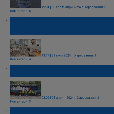
19:04 | 03 септември 2024 г.
Харесвания: 0
Коментари: 5
Всички кувьози от миналия век у нас са
сменени, благодарение на "Капачки за
бъдеще"
13:17 | 29 юни 2024 г.
Харесвания: 1
Коментари: 4
5 тона капачки събраха доброволците от
„Капачки за бъдеще“ в Русе
08:06 | 23 април 2024 г.
Харесвания: 3
Коментари: 3
Русе се включва в кампанията "Капачки за