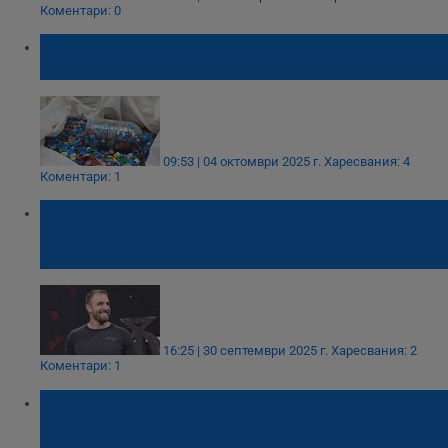
Коментари: 0
Русенци ще събират капачки и кенчета за
благотворителна кауза
09:53 | 04 октомври 2025 г.
Харесвания: 4
Коментари: 1
Премиерата на филма за "Капачки за
Бъдеще" събира средства за
дефибрилатори в училищата
16:25 | 30 септември 2025 г.
Харесвания: 2
Коментари: 1
"Капачки за Бъдеще" дариха оборудване
на болница, чието родилно отделение
затваря