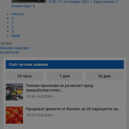
15:40 | 11 октомври 2021 г.
Харесвания: 1
п
Corporation
Коментари: 0
ф
www.dunavmost.com
з
Начало
п
⟨⟨
и
п
1
A
2
т
⟩⟩
е
Край
д
н
147397
п
Фенове харесват
с
Dunavmost
у
и
ф
Най-четени новини
н
м
Т
24 часа
7 дни
30 дни
и
п
Тонове праскови се развалят пред
у
преработвателен...
з
б
15:36 | 6.8.2026 г.
VISITOR_PRIVACY_METADATA
5 месеца
Т
YouTube
4
с
.youtube.com
Продават домати от Косово за 30 евроцента за...
седмици
с
18:12 | 6.8.2026 г.
с
п
и
п