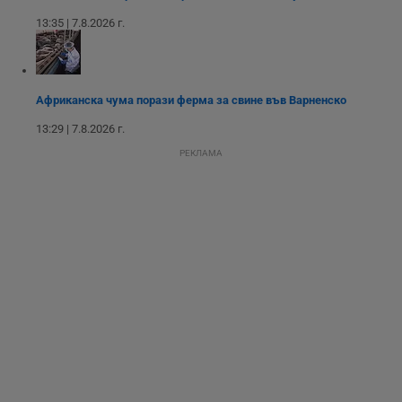
потребителския
13:35 | 7.8.2026 г.
опит, като
разбира как
потребителите се
ангажират с
различни
елементи на
Африканска чума порази ферма за свине във Варненско
уебсайта по
време на етапите
на тестване.
13:29 | 7.8.2026 г.
Gdyn
1 година
Тази бисквитка се
Gemius
РЕКЛАМА
използва за
.hit.gemius.pl
събиране на
анонимни
статистически
данни, свързани с
посещенията в
уебсайта на
потребителя, като
броя на
посещенията,
средното време,
прекарано на
уебсайта и какви
страници са били
заредени. Целта е
да се подобри
съдържанието на
сайта и
потребителския