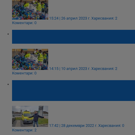
15:24 | 26 април 2023 г.
Харесвания: 2
Коментари: 0
Предстои акция на "Капачки за бъдеще" в
Русе
14:15 | 10 април 2023 г.
Харесвания: 2
Коментари: 0
Дариха четвъртата линейка от "Капачки за
бъдеще" на единствената специализирана
детска болница в България
17:42 | 28 декември 2022 г.
Харесвания: 0
Коментари: 2