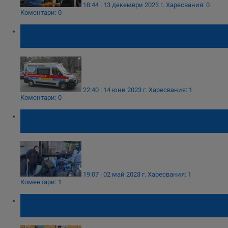
18:44 | 13 декември 2023 г.
Харесвания: 0
Коментари: 0
Спасиха недоносено бебе с линейка от
"Капачки за бъдеще"
22:40 | 14 юни 2023 г.
Харесвания: 1
Коментари: 0
Кампанията „Капачки за бъдеще“
привлече ученици от община Ценово
19:07 | 02 май 2023 г.
Харесвания: 1
Коментари: 1
Кампанията „Капачки за бъдеще“ идва в
Русе на 29 април