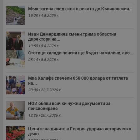
н
н
Мъж загина след скок в реката до Къпиновския...
п
15:20 | 4.8.2026 г.
б
п
с
о
Иван Демерджиев смени трима областни
с
а
директори на...
р
13:55 | 5.8.2026 г.
у
з
Стотици хиляди пенсии ще бъдат намалени, ако...
з
08:14 | 5.8.2026 г.
п
ASP.NET_SessionId
Сесия
Т
Microsoft
с
Corporation
Миа Халифа спечели 650 000 долара от титлата
D
www.dunavmost.com
п
на...
и
20:08 | 22.7.2026 г.
т
к
п
НОИ обяви всички нужни документи за
и
пенсиониране
у
р
12:26 | 20.7.2026 г.
к
п
д
Цените на дините в Гърция удариха историческо
д
дъно
п
у