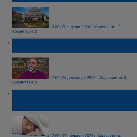
13:38 | 20 януари 2026 г.
Харесвания: 0
Коментари: 0
Лазар Радков: Българите даряват чрез
капачки и пластмасови бутилки
17:07 | 28 декември 2025 г.
Харесвания: 0
Коментари: 0
94 недоносени бебета са родени в болница
"Канев" през първите девет месеца на
годината
12:56 | 17 ноември 2025 г.
Харесвания: 1