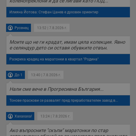
коленопреклони и да се лигави като ПОД...
Илияна Йотова: Стефан Цанев е духовен ориентир
Русенец
13:52 | 7.8.2026 г.
Моите що не ги крадат, имам цяла колекция. Явно
е селяндур дето си оставя обувките отвън.
Разкриха крадец на маратонки в квартал "Родина"
До 1
13:40 | 7.8.2026 г.
Нали сме вече в Прогресивна България...
Тонове праскови се развалят пред преработвателен завод в...
Хахахаха!
13:24 | 7.8.2026 г.
Ако въпросните "скъпи" маратонки по стар