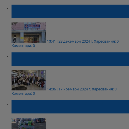
Баща прояви агресия към педиатър в
Перник
13:41 | 28 декември 2024 г.
Харесвания: 0
Коментари: 0
Неонатолози се срещнаха със свои
пораснали пациенти в болница "Канев"
14:36 | 17 ноември 2024 г.
Харесвания: 3
Коментари: 0
„Капачки и кенчета за бъдеще“ идва на 28
септември в Русе