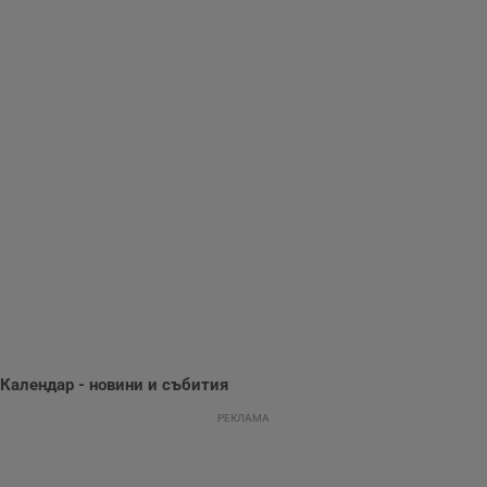
опит.
Gdynp
1 година
Тази бисквитка се
Gemius
използва с цел
.hit.gemius.pl
събиране на
информация за
потребителското
поведение и
предпочитания.
Тази информация
се използва, за да
се оптимизира
представянето на
уебсайта и да
направят
рекламните
съобщения по-
важни за
потребителя.
Календар - новини и събития
РЕКЛАМА