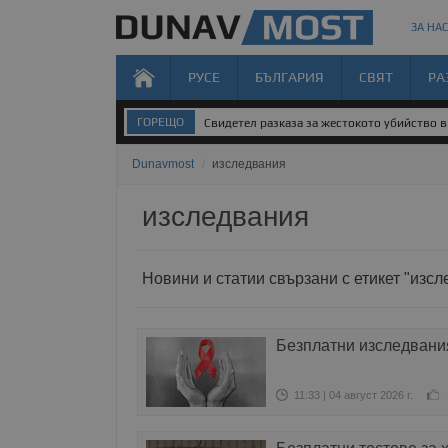
ЗА НАС
РУСЕ
БЪЛГАРИЯ
СВЯТ
РА
ГОРЕЩО
Свидетел разказа за жестокото убийство 
Dunavmost
/
изследвания
изследвания
Новини и статии свързани с етикет "изс
Безплатни изследвания
11:33 | 04 август 2026 г.