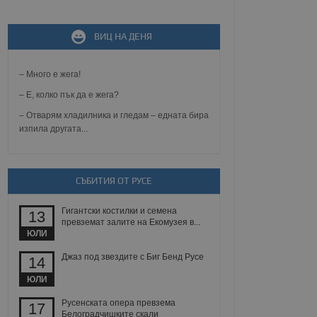
ВИЦ НА ДЕНЯ
не, зададена от уеб
 ASP.NET MVC
спре неразрешеното
т, известно като
– Много е жега!
тове. Той не съдържа
щожава при затваряне
– Е, колко пък да е жега?
– Отварям хладилника и гледам – едната бира
ение на съгласието на
изпила другата...
ст за тяхното
а данни за съгласието
ични политики и
антира, че техните
 сесии.
СЪБИТИЯ ОТ РУСЕ
аничаване между хората
а, за да се правят
Гигантски костилки и семена
хния уебсайт.
13
превземат залите на Екомузея в...
ЮЛИ
сигнализира на
 на бисквитките,
Джаз под звездите с Биг Бенд Русе
14
а съответствие и
ндарти и
ЮЛИ
ck и предоставя
Русенската опера превзема
17
требител използва
Белоградчишките скали