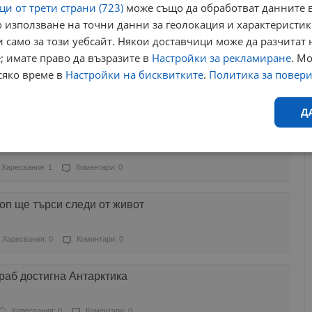
и от трети страни (723)
може също да обработват данните в
 използване на точни данни за геолокация и характеристик
ресвания: 0
Коментари: 0
 само за този уебсайт. Някои доставчици може да разчитат 
; имате право да възразите в
Настройки за рекламиране
. М
редстави модела Deep Research
сяко време в
Настройки на бисквитките
.
Политика за повер
Харесвания: 0
Коментари: 0
Д
ват нос Ереби пойнт
Ефективност
Таргетиране
Функционалност
Н
Харесвания: 1
Коментари: 0
оп ще търси следи от живот
Харесвания: 0
Коментари: 0
еобходимо
Ефективност
Таргетиране
Функционалност
Неклас
раб достигна Антарктика
исквитки позволяват основната функционалност на уебсайта, като потребителско
не може да се използва правилно без строго необходими бисквитки.
Харесвания: 0
Коментари: 0