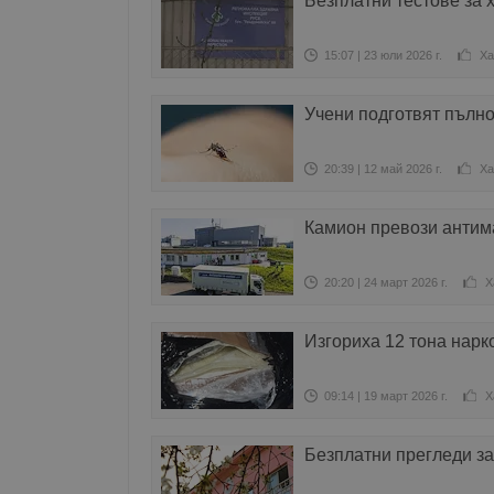
Безплатни тестове за 
15:07 | 23 юли 2026 г.
Ха
Учени подготвят пълно
20:39 | 12 май 2026 г.
Ха
Камион превози антим
20:20 | 24 март 2026 г.
Х
Изгориха 12 тона нарк
09:14 | 19 март 2026 г.
Х
Безплатни прегледи за