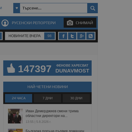
И
РУСЕНСКИ РЕПОРТЕРИ
СНИМАЙ
НОВИНИТЕ ВЧЕРА
98
147397
ФЕНОВЕ ХАРЕСВАТ
DUNAVMOST
НАЙ-ЧЕТЕНИ НОВИНИ
24 ЧАСА
7 ДНИ
30 ДНИ
Иван Демерджиев смени трима
областни директори на...
13:55 | 5.8.2026 г.
Българка поръча първия домашен