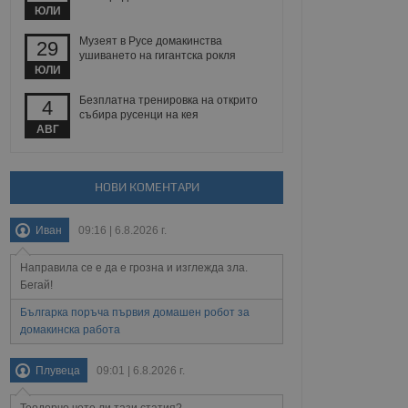
йният потребител може
ЮЛИ
 уебсайт.
Музеят в Русе домакинства
29
ушиването на гигантска рокля
ЮЛИ
Описание
Безплатна тренировка на открито
4
събира русенци на кея
ребителски
елското поведение и
АВГ
раници на сайта. Тя
яване на сайта. Тя
не на прегледи на
формация, която е
взаимодействат с
нкционалност в целия
прекарано на
редпочитанията на
НОВИ КОМЕНТАРИ
 сайтове; тя може
остта на социалните
тора на сайта.
използва новата или
Иван
09:16 | 6.8.2026 г.
елски взаимодействия
нето и потребителския
Направила се е да е грозна и изглежда зла.
рез събиране на данни
Бегай!
 помага за
отребителите се
Българка поръча първия домашен робот за
тапите на тестване.
домакинска работа
тистически данни,
 броя на посещенията,
Плувеца
09:01 | 6.8.2026 г.
 са били заредени.
елския опит.