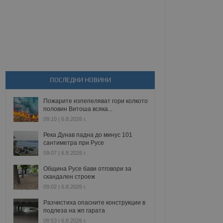
ПОСЛЕДНИ НОВИНИ
Пожарите изпепеляват гори колкото
половин Витоша всяка...
09:10 | 6.8.2026 г.
Река Дунав падна до минус 101
сантиметра при Русе
09:07 | 6.8.2026 г.
Община Русе бави отговори за
скандален строеж
09:02 | 6.8.2026 г.
Разчистиха опасните конструкции в
подлеза на жп гарата
08:53 | 6.8.2026 г.