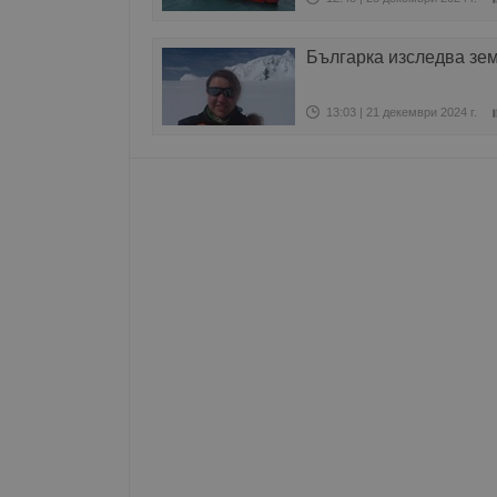
Име
Българка изследва зе
__RequestVerificationT
13:03 | 21 декември 2024 г.
VISITOR_PRIVACY_MET
__cf_bm
receive-cookie-depreca
ASP.NET_SessionId