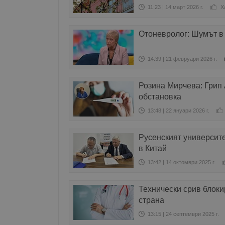
11:23 | 14 март 2026 г.
Х
Отоневролог: Шумът в
14:39 | 21 февруари 2026 г.
Розина Мирчева: Грип 
обстановка
13:48 | 22 януари 2026 г.
Русенският университе
в Китай
13:42 | 14 октомври 2025 г.
Технически срив блоки
страна
13:15 | 24 септември 2025 г.