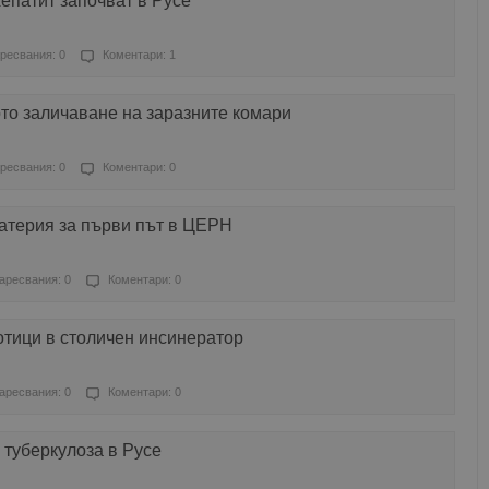
хепатит започват в Русе
ресвания: 0
Коментари: 1
то заличаване на заразните комари
ресвания: 0
Коментари: 0
атерия за първи път в ЦЕРН
аресвания: 0
Коментари: 0
отици в столичен инсинератор
аресвания: 0
Коментари: 0
 туберкулоза в Русе