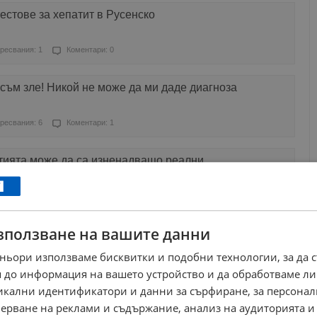
естове за хепатит в Русенско
ресвания: 1
Коментари: 0
 съм зле! Никой не може да ми даде диагноза
ресвания: 6
Коментари: 1
стията може да са изненадващо реални
ресвания: 1
Коментари: 0
зползване на вашите данни
а на Христо Ботев
ньори използваме бисквитки и подобни технологии, за да 
ресвания: 1
Коментари: 0
 до информация на вашето устройство и да обработваме ли
никални идентификатори и данни за сърфиране, за персона
 Науката и академичната свобода са заплашени
ерване на реклами и съдържание, анализ на аудиторията и