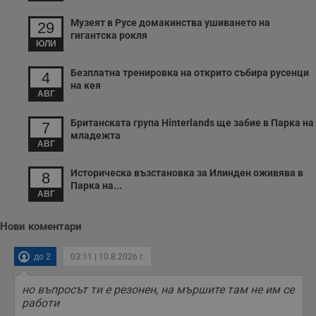
с
с
н
Музеят в Русе домакинства ушиването на
29
н
гигантска рокля
п
ЮЛИ
б
п
с
Безплатна тренировка на открито събира русенци
4
о
на кея
с
АВГ
а
р
у
Британската група Hinterlands ще забие в Парка на
7
з
младежта
з
АВГ
п
ASP.NET_SessionId
Сесия
Т
Microsoft
Историческа възстановка за Илинден оживява в
8
с
Corporation
Парка на...
D
www.dunavmost.com
АВГ
п
и
т
Нови коментари
к
п
и
до 2
03:11 | 10.8.2026 г.
у
р
к
п
но въпросът ти е резонен, на мършите там не им се
д
работи
д