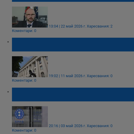
13:04 | 22 май 2026 г.
Харесвания: 2
Коментари: 0
Пленумът на ВСС поема избора на
временен главен прокурор
19:02 | 11 май 2026 г.
Харесвания: 0
Коментари: 0
Рестартираха избора за нов европейски
прокурор на България
20:16 | 03 май 2026 г.
Харесвания: 0
Коментари: 0