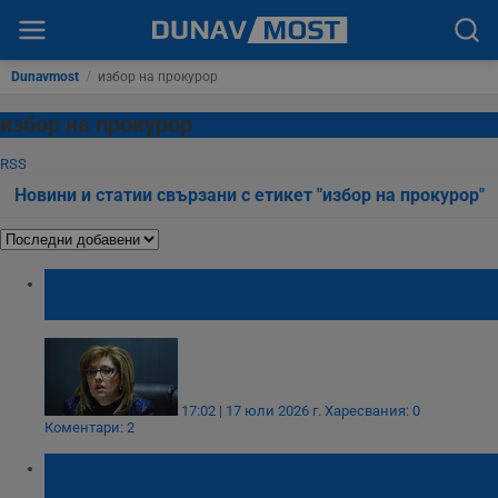
Dunavmost
/
избор на прокурор
избор на прокурор
RSS
Новини и статии свързани с етикет "избор на прокурор"
ВАС остави Емилия Русинова начело на
прокуратурата
17:02 | 17 юли 2026 г.
Харесвания: 0
Коментари: 2
Андрей Янкулов: Кабинетът на Борисов
подмени вота за европейски прокурор