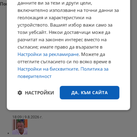
данните ви за тези и други цели,
Последни новини
включително използване на точни данни за
геолокация и характеристики на
устройството. Вашият избор важи само за
този уебсайт. Някои доставчици може да
Седмичен хороскоп за 10 - 16 август 2026
разчитат на законен интерес вместо на
21:05 | 9.8.2026 г.
съгласие; имате право да възразите в
Настройки за рекламиране
. Можете да
оттеглите съгласието си по всяко време в
Настройки на бисквитките
.
Политика за
Дневен хороскоп за 10 август 2026 година
поверителност
21:02 | 9.8.2026 г.
НАСТРОЙКИ
ДА, КЪМ САЙТА
В Будапеща спретнаха парти в пресъхналото корито на Дунав
Строго
Ефективност
необходимо
18:09 | 9.8.2026 г.