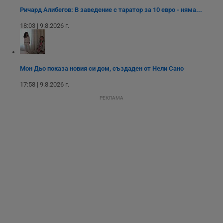
Таргетиране
Функционалност
Ричард Алибегов: В заведение с таратор за 10 евро - няма...
18:03 | 9.8.2026 г.
Некласифицирани
Мон Дьо показа новия си дом, създаден от Нели Сано
17:58 | 9.8.2026 г.
РЕКЛАМА
Строго необходимо
Ефективност
Таргетиране
Функционалност
Некласифицирани
Строго необходимите бисквитки позволяват основната
функционалност на уебсайта, като потребителско
влизане и управление на акаунта. Уебсайтът не може да
се използва правилно без строго необходими
бисквитки.
Валиден
Име
Доставчик
/
Домейн
О
до