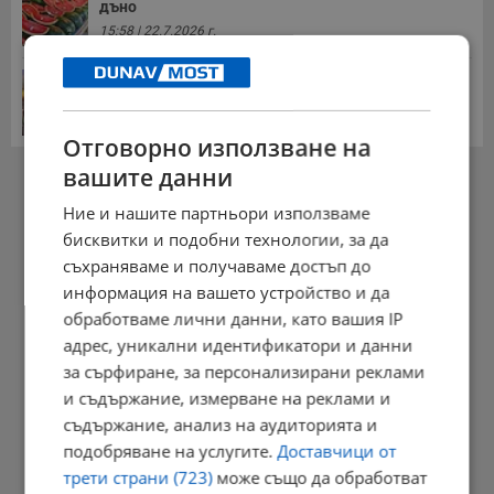
дъно
15:58 | 22.7.2026 г.
Българка поръча първия домашен робот за
домакинска...
20:03 | 5.8.2026 г.
Отговорно използване на
РЕКЛАМА
вашите данни
Ние и нашите партньори използваме
бисквитки и подобни технологии, за да
съхраняваме и получаваме достъп до
информация на вашето устройство и да
обработваме лични данни, като вашия IP
адрес, уникални идентификатори и данни
за сърфиране, за персонализирани реклами
и съдържание, измерване на реклами и
съдържание, анализ на аудиторията и
подобряване на услугите.
Доставчици от
трети страни (723)
може също да обработват