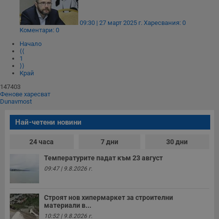
09:30 | 27 март 2025 г.
Харесвания: 0
Коментари: 0
Начало
⟨⟨
1
⟩⟩
Край
147403
Фенове харесват
Dunavmost
Най-четени новини
24 часа
7 дни
30 дни
Температурите падат към 23 август
09:47 | 9.8.2026 г.
Строят нов хипермаркет за строителни
материали в...
10:52 | 9.8.2026 г.