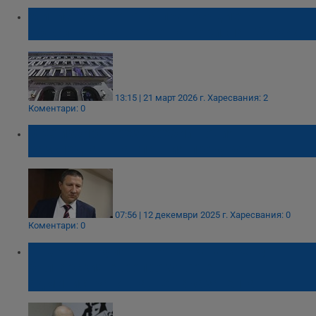
Министерството на правосъдието
обжалва оставането на Борислав Сарафов
13:15 | 21 март 2026 г.
Харесвания: 2
Коментари: 0
ВКС избира чрез жребий новия
разследващ на главния прокурор
07:56 | 12 декември 2025 г.
Харесвания: 0
Коментари: 0
Андрей Янкулов: Проверката срещу
българския европрокурор е
административна, не наказателна