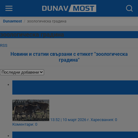
Dunavmost
/
зоологическа градина
зоологическа градина
RSS
Новини и статии свързани с етикет "зоологическа
градина"
Бебе от вида антилопа кана се роди в
Бургас
13:52 | 10 март 2026 г.
Харесвания: 0
Коментари: 0
Бейби бум в бургаския зоопарк