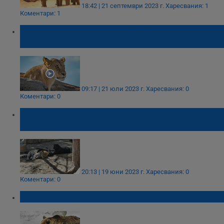
18:42 | 21 септември 2023 г.
Харесвания: 1
Коментари: 1
Мистериозна лъвица затвори жителите на
Берлин по домовете им
09:17 | 21 юли 2023 г.
Харесвания: 0
Коментари: 0
Как избяга леопардът от зоопарка в Стара
Загора?
20:13 | 19 юни 2023 г.
Харесвания: 0
Коментари: 0
Мече се роди в зоопарка в Благоевград