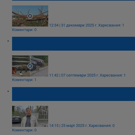
12:34 | 31 декември 2025 г.
Харесвания: 1
Коментари: 0
Лисици превърнаха столичния квартал
"Гео Милев" в своя територия
11:42 | 07 септември 2025 г.
Харесвания: 1
Коментари: 1
Русенски биолог поема недовършения
зоопарк в Пловдив
14:15 | 25 март 2025 г.
Харесвания: 0
Коментари: 0