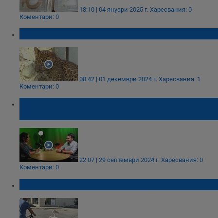
18:10 | 04 януари 2025 г.
Харесвания: 0
Коментари: 0
Бейби бум в зоопарка във Варна
08:42 | 01 декември 2024 г.
Харесвания: 1
Коментари: 0
Как животните могат да повлияят на
психичното здраве на хората?
22:07 | 29 септември 2024 г.
Харесвания: 0
Коментари: 0
Пеликани избягаха от зоопарка в София