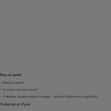
направят
рекламните
съобщения по-
важни за
потребителя.
Виц на деня
– Много е жега!
– Е, колко пък да е жега?
– Отварям хладилника и гледам – едната бира изпила другата...
Събития от Русе