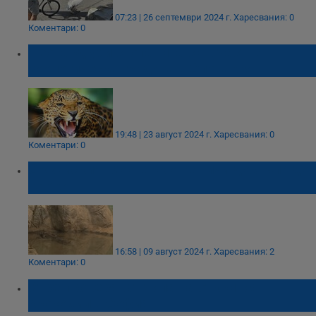
07:23 | 26 септември 2024 г.
Харесвания: 0
Коментари: 0
Леопард уби стопанина си в частна
зоологическа градина в Словакия
19:48 | 23 август 2024 г.
Харесвания: 0
Коментари: 0
Софийският зоопарк ограничи достъпа до
Кроки
16:58 | 09 август 2024 г.
Харесвания: 2
Коментари: 0
Утре проверяват чипа на открития
крокодил в София