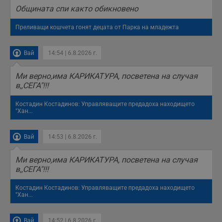
Общината спи както обикновено
Преливащи кошчета гонят децата от Парка на младежта
Вай
14:54 | 6.8.2026 г.
Mи верно,има КАРИКАТУРА, посветена на случая
в,,СЕГА"!!!
Костадин Костадинов: Управляващите предадоха находището
"Хан...
Вай
14:53 | 6.8.2026 г.
Mи верно,има КАРИКАТУРА, посветена на случая
в,,СЕГА"!!!
Костадин Костадинов: Управляващите предадоха находището
"Хан...
Вай
14:52 | 6.8.2026 г.