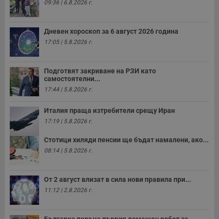
09:36 | 6.8.2026 г.
и
ф
н
м
Дневен хороскоп за 6 август 2026 година
Т
и
17:05 | 5.8.2026 г.
п
у
з
б
Подготвят закриване на РЗИ като
самостоятелни...
VISITOR_PRIVACY_METADATA
5 месеца
Т
YouTube
4
с
.youtube.com
17:44 | 5.8.2026 г.
седмици
с
с
п
Италия праща изтребители срещу Иран
и
17:19 | 5.8.2026 г.
п
т
в
Стотици хиляди пенсии ще бъдат намалени, ако...
с
з
08:14 | 5.8.2026 г.
с
п
о
р
От 2 август влизат в сила нови правила при...
п
11:12 | 2.8.2026 г.
н
п
к
ч
п
Българка поръча първия домашен робот за