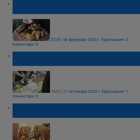
Маймуната Алф посрещна ЧРД със
здравословна торта
22:35 | 06 февруари 2024 г.
Харесвания: 2
Коментари: 0
Спасиха сърна със счупен крак в
„Панчарево”
15:21 | 11 октомври 2023 г.
Харесвания: 1
Коментари: 0
Фрося и Луиза радват посетителите на
Софийския зоопарк