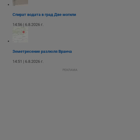
взаимодействия и
ангажираност на
уебсайта за
подобряване на
Спират водата в град Две могили
обслужването и
потребителския
14:56 | 6.8.2026 г.
опит.
Gtest
1
Тази бисквитка се
Gemius
седмица
използва за A/B
.hit.gemius.pl
тестване на
уебсайта чрез
Земетресение разлюля Вранча
събиране на
данни за
14:51 | 6.8.2026 г.
поведението и
взаимодействието
РЕКЛАМА
на посетителите.
Той помага за
подобряване на
потребителския
опит, като
разбира как
потребителите се
ангажират с
различни
елементи на
уебсайта по
време на етапите
на тестване.
Gdyn
1 година
Тази бисквитка се
Gemius
използва за
.hit.gemius.pl