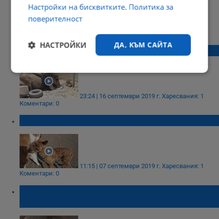
Настройки на бисквитките
.
Политика за
поверителност
22:35 | 05 юли 2020 г.
Харесвания: 0
Коментари: 2
НАСТРОЙКИ
ДА, КЪМ САЙТА
Първа среща на лъв с малкото му
Строго
Ефективност
необходимо
23:24 | 16 септември 2019 г.
Харесвания: 1
Коментари: 0
Бебе лама се роди в бургаския зоопарк
Таргетиране
Функционалност
Некласифицирани
11:15 | 07 септември 2019 г.
Харесвания: 1
Коментари: 0
Маймуна в Павликени се научи да
кукурига