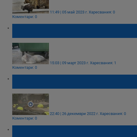
11:49 | 05 май 2023 г.
Харесвания: 0
Коментари: 0
Изоставиха бяло тигърче до кофа за
боклук в Атина
15:03 | 09 март 2023 г.
Харесвания: 1
Коментари: 0
Капибари в Япония прогониха студа с
горещи бани
22:40 | 26 декември 2022 г.
Харесвания: 0
Коментари: 0
Застреляха три бягащи шимпанзета в
шведска зоологическа градина