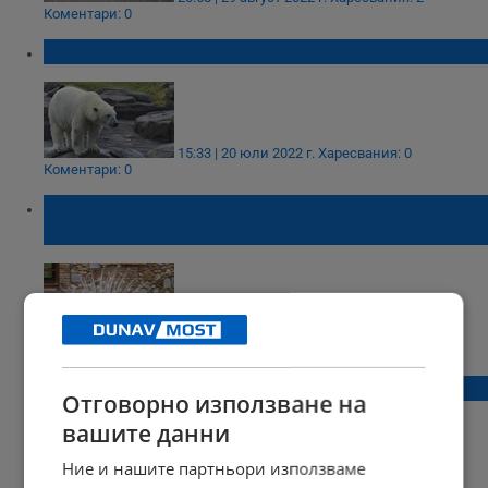
Коментари: 0
Полярна мечка се задави с кутия
15:33 | 20 юли 2022 г.
Харесвания: 0
Коментари: 0
Бял паун почина заради пакет зрънчо в
зоопарк
15:21 | 07 юли 2022 г.
Харесвания: 1
Коментари: 0
Полицията „арестува“ пингвин в Будапеща
Отговорно използване на
вашите данни
Ние и нашите партньори използваме