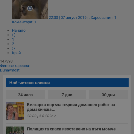
Строго необходимо
Ефективност
Таргетиране
Функционалност
22:03 | 07 август 2019 г.
Харесвания: 1
Некласифицирани
Коментари: 1
Начало
Строго необходимите бисквитки позволяват основната
⟨⟨
функционалност на уебсайта, като потребителско
1
влизане и управление на акаунта. Уебсайтът не може да
2
се използва правилно без строго необходими
⟩⟩
бисквитки.
Край
Валиден
147398
Име
Доставчик
/
Домейн
О
Фенове харесват
до
Dunavmost
__RequestVerificationToken
Сесия
Т
Microsoft
п
Corporation
Най-четени новини
ф
www.dunavmost.com
з
п
24 часа
7 дни
30 дни
и
п
A
Българка поръча първия домашен робот за
т
домакинска...
е
20:03 | 5.8.2026 г.
д
н
п
Полицията спаси изоставено на пътя момче
с
у