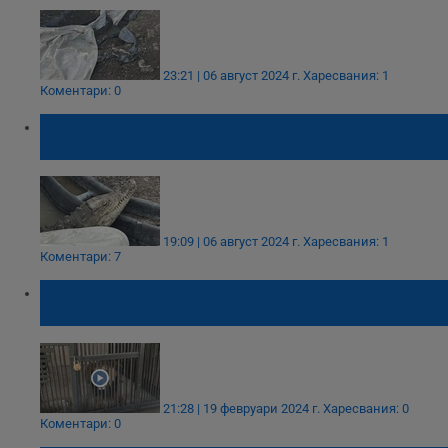
23:21 | 06 август 2024 г.
Харесвания: 1
Коментари: 0
Нилски крокодил откриха в столичен
квартал
19:09 | 06 август 2024 г.
Харесвания: 1
Коментари: 7
Лъв разкъса мъж в зоологическа градина
в Индия
21:28 | 19 февруари 2024 г.
Харесвания: 0
Коментари: 0