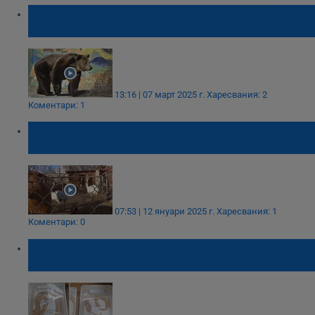
Пролетта събуди мечоците в софийския
зоопарк
13:16 | 07 март 2025 г.
Харесвания: 2
Коментари: 1
Варненският зоопарк приема коледни
елхи за храна на животните
07:53 | 12 януари 2025 г.
Харесвания: 1
Коментари: 0
Задържаха две индийски кобри на
летището в Загреб