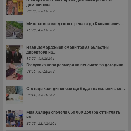
с
домакинска...
б
20:03 | 5.8.2026 г.
__cf_bm
29
Т
Cloudflare Inc.
минути
с
.twitter.com
Мъж загина след скок в реката до Къпиновския...
59
р
секунди
м
15:20 | 4.8.2026 г.
б
о
у
п
Иван Демерджиев смени трима областни
о
директори на...
и
т
13:55 | 5.8.2026 г.
Гласуваха нови размери на пенсиите за догодина
receive-cookie-deprecation
.hit.gemius.pl
1 година
Т
с
09:55 | 8.7.2026 г.
с
н
н
п
Стотици хиляди пенсии ще бъдат намалени, ако...
б
п
08:14 | 5.8.2026 г.
с
о
с
а
Миа Халифа спечели 650 000 долара от титлата
р
на...
у
з
20:08 | 22.7.2026 г.
з
п