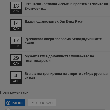
Гигантски костилки и семена превземат залите на
13
Екомузея в...
ЮЛИ
Джаз под звездите с Биг Бенд Русе
14
ЮЛИ
Русенската опера превзема Белоградчишките
17
скали
ЮЛИ
Музеят в Русе домакинства ушиването на
29
гигантска рокля
ЮЛИ
Безплатна тренировка на открито събира русенци
4
на кея
АВГ
Нови коментари
Русенец
15:16 | 6.8.2026 г.