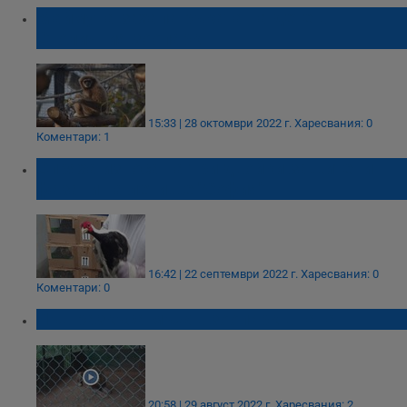
Маймуна захапа ръката на дете в
Столичния зоопарк
15:33 | 28 октомври 2022 г.
Харесвания: 0
Коментари: 1
Спряха износа на три двойки защитени
фазани на летище "София"
16:42 | 22 септември 2022 г.
Харесвания: 0
Коментари: 0
Лъв разкъса мъж в зоопарк в Гана
20:58 | 29 август 2022 г.
Харесвания: 2