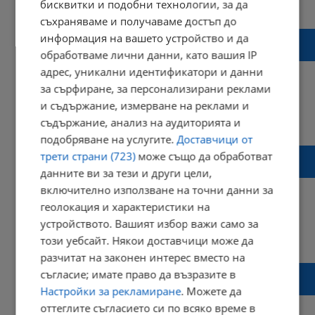
20:28 | 10 март 2022 г.
Харесвания: 2
бисквитки и подобни технологии, за да
Коментари: 0
съхраняваме и получаваме достъп до
Почина Артайда - единственият слон в
информация на вашето устройство и да
Софийския зоопарк
обработваме лични данни, като вашия IP
адрес, уникални идентификатори и данни
за сърфиране, за персонализирани реклами
и съдържание, измерване на реклами и
15:39 | 28 декември 2021 г.
Харесвания: 0
съдържание, анализ на аудиторията и
Коментари: 0
подобряване на услугите.
Доставчици от
133 години от създаването на зоопарка в
трети страни (723)
може също да обработват
София
данните ви за тези и други цели,
включително използване на точни данни за
геолокация и характеристики на
устройството. Вашият избор важи само за
17:21 | 03 май 2021 г.
Харесвания: 0
този уебсайт. Някои доставчици може да
Коментари: 0
разчитат на законен интерес вместо на
Тигър уби служителка в зоопарк пред
съгласие; имате право да възразите в
очите на посетители
Настройки за рекламиране
. Можете да
оттеглите съгласието си по всяко време в