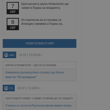
Британската група Hinterlands ще
7
забие в Парка на младежта
АВГ
Описание
Историческа възстановка за
8
ребителски
елското поведение и
Илинден оживява в Парка на...
раници на сайта. Тя
яване на сайта. Тя
не на прегледи на
АВГ
формация, която е
взаимодействат с
нкционалност в целия
прекарано на
редпочитанията на
 сайтове; тя може
НОВИ КОМЕНТАРИ
остта на социалните
тора на сайта.
използва новата или
елски взаимодействия
нето и потребителския
ако
19:35 | 7.8.2026 г.
пипна отровителя - ще си го излежа
рез събиране на данни
 помага за
отребителите се
Намериха разхвърляна отрова зад блок в
тапите на тестване.
квартал "Възраждане"
тистически данни,
 броя на посещенията,
то
19:32 | 7.8.2026 г.
 са били заредени.
елския опит.
простаците нямат с какво толкова да се гордеят
я за потребителското
, за да се
Спасен от хотел в Русенско мечок живее втори
екламните съобщения