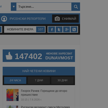
И
РУСЕНСКИ РЕПОРТЕРИ
СНИМАЙ
НОВИНИТЕ ВЧЕРА
107
147402
ФЕНОВЕ ХАРЕСВАТ
DUNAVMOST
НАЙ-ЧЕТЕНИ НОВИНИ
24 ЧАСА
7 ДНИ
30 ДНИ
Георги Рачев: Горещини до второ
пришествие
10:15 | 7.8.2026 г.
Русенски музикант смеси Металика