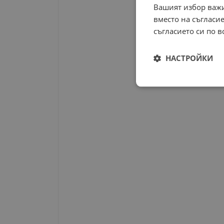
Вашият избор важи
вместо на съгласие
съгласието си по в
НАСТРОЙКИ
Строго
необходимо
Строго н
Строго необходимите б
на акаунта. Уебсайтът 
Име