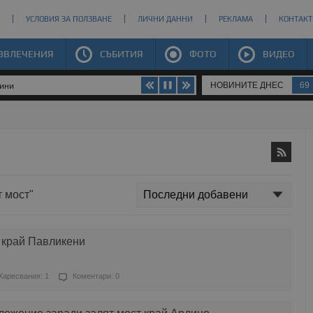
УСЛОВИЯ ЗА ПОЛЗВАНЕ
ЛИЧНИ ДАННИ
РЕКЛАМА
КОНТАКТ
ЗВЛЕЧЕНИЯ
СЪБИТИЯ
ФОТО
ВИДЕО
НОВИНИТЕ ДНЕС
69
щини
т мост"
 край Павликени
Харесвания: 1
Коментари: 0