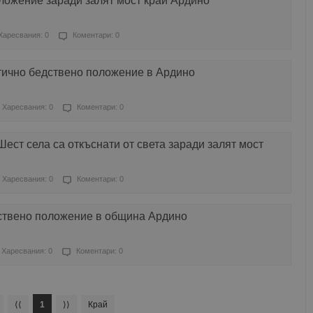
ложение заради залят мост край Ардино
Харесвания: 0
Коментари: 0
тично бедствено положение в Ардино
Харесвания: 0
Коментари: 0
ест села са откъснати от света заради залят мост
Харесвания: 0
Коментари: 0
ствено положение в община Ардино
Харесвания: 0
Коментари: 0
⟨⟨
1
⟩⟩
Край