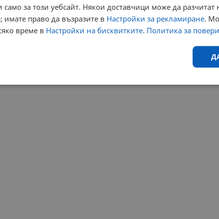
 само за този уебсайт. Някои доставчици може да разчитат 
; имате право да възразите в
Настройки за рекламиране
. М
сяко време в
Настройки на бисквитките
.
Политика за повер
Д
Ефективност
Таргетиране
Функционалност
Н
еобходимо
Ефективност
Таргетиране
Функционалност
Неклас
исквитки позволяват основната функционалност на уебсайта, като потребителско
не може да се използва правилно без строго необходими бисквитки.
Валиден
Доставчик
/
Домейн
Описание
до