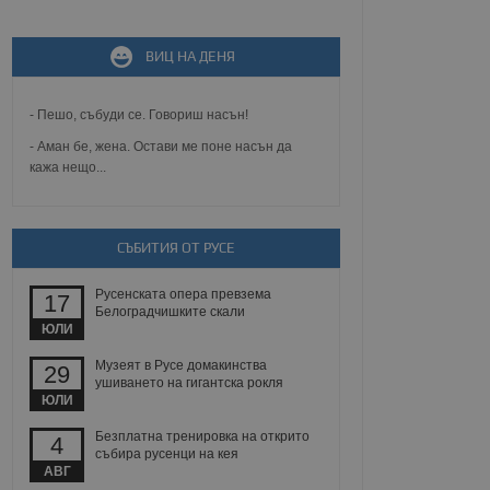
не, зададена от уеб
 ASP.NET MVC
спре неразрешеното
ВИЦ НА ДЕНЯ
т, известно като
тове. Той не съдържа
щожава при затваряне
- Пешо, събуди се. Говориш насън!
ение на съгласието на
- Аман бе, жена. Остави ме поне насън да
ст за тяхното
кажа нещо...
а данни за съгласието
ични политики и
антира, че техните
 сесии.
аничаване между хората
СЪБИТИЯ ОТ РУСЕ
а, за да се правят
хния уебсайт.
Русенската опера превзема
17
Белоградчишките скали
сигнализира на
ЮЛИ
 на бисквитките,
а съответствие и
Музеят в Русе домакинства
29
ндарти и
ушиването на гигантска рокля
ЮЛИ
ck и предоставя
требител използва
Безплатна тренировка на открито
4
йният потребител може
събира русенци на кея
 уебсайт.
АВГ