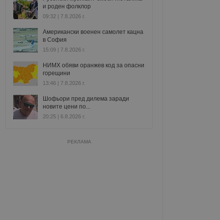
и роден фолклор
09:32 | 7.8.2026 г.
Американски военен самолет кацна
в София
15:09 | 7.8.2026 г.
НИМХ обяви оранжев код за опасни
горещини
13:46 | 7.8.2026 г.
Шофьори пред дилема заради
новите цени по...
20:25 | 6.8.2026 г.
РЕКЛАМА