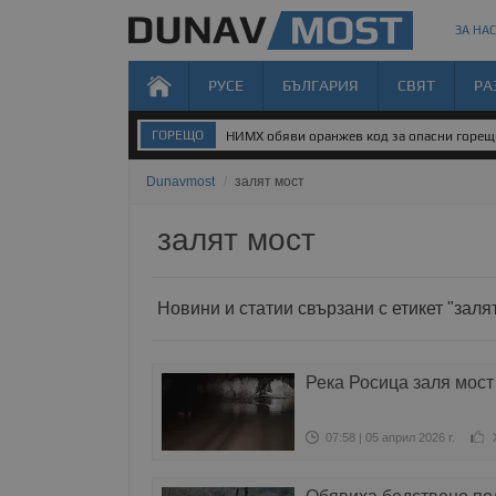
ЗА НАС
РУСЕ
БЪЛГАРИЯ
СВЯТ
РА
ГОРЕЩО
НИМХ обяви оранжев код за опасни горе
Dunavmost
/
залят мост
залят мост
Новини и статии свързани с етикет "заля
Река Росица заля мост
07:58 | 05 април 2026 г.