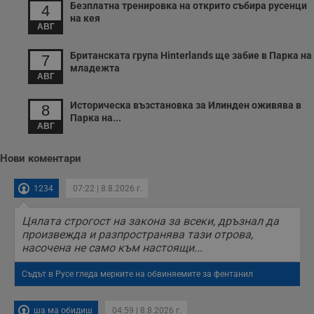
Безплатна тренировка на открито събира русенци
4
на кея
АВГ
Британската група Hinterlands ще забие в Парка на
7
младежта
АВГ
Историческа възстановка за Илинден оживява в
8
Парка на...
АВГ
Нови коментари
1234
07:22 | 8.8.2026 г.
Цялата строгост на закона за всеки, дръзнал да
произвежда и разпространява тази отрова,
насочена не само към настоящи...
Съдът в Русе гледа мерките на обвиняемите за фентанил
ша ма обидиш
04:59 | 8.8.2026 г.