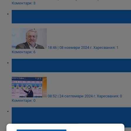
Коментари: 3
Иван Хиновски: Може да има сериозен
дефицит на ток през зимните месеци
18:46 | 08 ноември 2024 г.
Харесвания: 1
Коментари: 6
Георги Рачев: В понеделник
температурите ще паднат драстично
08:52 | 24 септември 2024 г.
Харесвания: 0
Коментари: 0
Димитър Белелиев: Прекъсвания на тока
заради горещините - възможен сценарий
и за България