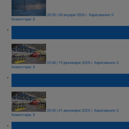
20:53 | 09 януари 2026 г.
Харесвания: 0
Коментари: 0
Шести блок на АЕЦ "Козлодуй" ще спре за
ремонт в понеделник
22:40 | 19 декември 2025 г.
Харесвания: 0
Коментари: 0
Шести блок на АЕЦ „Козлодуй” поднови
работа след годишния ремонт
20:55 | 01 декември 2025 г.
Харесвания: 0
Коментари: 0
Володимир Зеленски: Русия изчака