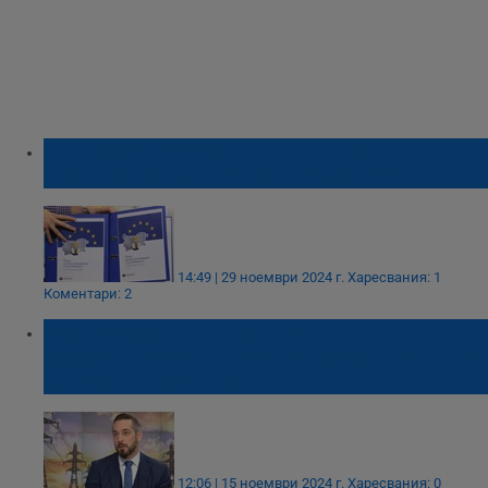
ЕК отпуска 590 милиона евро за
съхранение на енергия в България
14:49 | 29 ноември 2024 г.
Харесвания: 1
Коментари: 2
Виктор Минчев: Отлагането на
либерализацията на енергийния пазар ще
доведе до ценови шок
12:06 | 15 ноември 2024 г.
Харесвания: 0