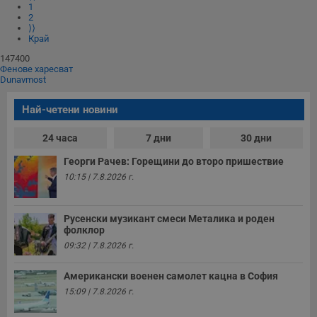
1
п
2
и
п
⟩⟩
A
Край
т
е
147400
д
Фенове харесват
н
Dunavmost
п
с
у
Най-четени новини
и
ф
н
24 часа
7 дни
30 дни
м
Т
Георги Рачев: Горещини до второ пришествие
и
п
10:15 | 7.8.2026 г.
у
з
б
Русенски музикант смеси Металика и роден
VISITOR_PRIVACY_METADATA
5 месеца
Т
YouTube
фолклор
4
с
.youtube.com
09:32 | 7.8.2026 г.
седмици
с
с
п
Американски военен самолет кацна в София
и
п
15:09 | 7.8.2026 г.
т
в
с