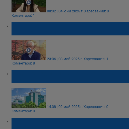
08:02 | 04 юни 2025 г.
Харесвания: 0
Коментари: 1
Румен Овчаров: По-изгоден проект от АЕЦ
"Белене" не е имало в световен мащаб
23:06 | 03 май 2025 г.
Харесвания: 1
Коментари: 8
АЕЦ "Козлодуй" спира пети блок за планов
ремонт
14:38 | 02 май 2025 г.
Харесвания: 0
Коментари: 0
Жечо Станков: Българската енергийна
система е стабилна