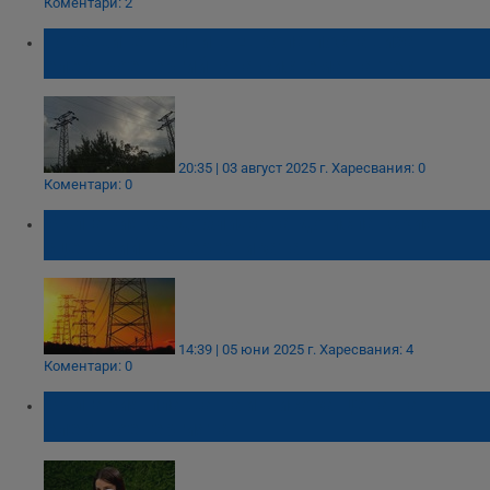
Коментари: 2
Горещите вълни в Европа поставиха
електроенергийната система на тест
20:35 | 03 август 2025 г.
Харесвания: 0
Коментари: 0
България се доближава до испанския
сценарий в енергетиката
14:39 | 05 юни 2025 г.
Харесвания: 4
Коментари: 0
България плаща най-висока цена на
електроенергията