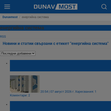
Dunavmost
/
енергийна система
енергийна система
RSS
Новини и статии свързани с етикет "енергийна система"
Парковете с батерии превърнаха България
в енергиен лидер
20:54 | 07 август 2026 г.
Харесвания: 1
Коментари: 2
Ива Петрова отива на спешна проверка в
АЕЦ „Козлодуй“