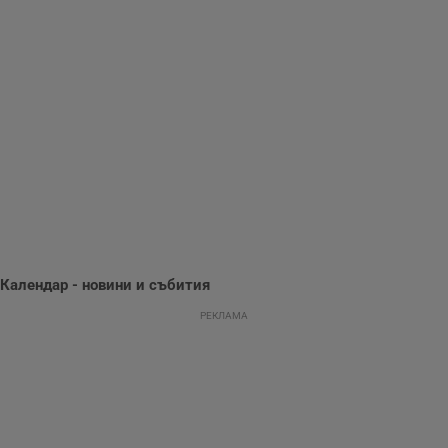
използва с цел
.hit.gemius.pl
събиране на
информация за
потребителското
поведение и
предпочитания.
Тази информация
се използва, за да
се оптимизира
представянето на
уебсайта и да
направят
рекламните
съобщения по-
важни за
потребителя.
Календар - новини и събития
РЕКЛАМА