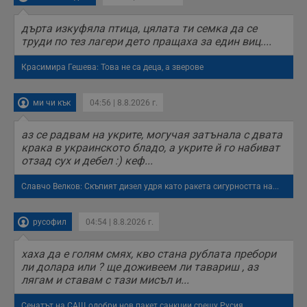
дърта изкуфяла птица, цялата ти семка да се
труди по тез лагери дето пращаха за един виц....
Красимира Гешева: Това не са деца, а зверове
ми чи кък
04:56 | 8.8.2026 г.
аз се радвам на укрите, могучая затънала с двата
крака в украинското бладо, а укрите й го набиват
отзад сух и дебел :) кеф...
Славчо Велков: Скъпият дизел удря като ракета сигурността на...
русофил
04:54 | 8.8.2026 г.
хаха да е голям смях, кво стана рублата пребори
ли долара или ? ще доживеем ли тавариш , аз
лягам и ставам с тази мисъл и...
Сенатът на САЩ одобри нов пакет санкции срещу Русия