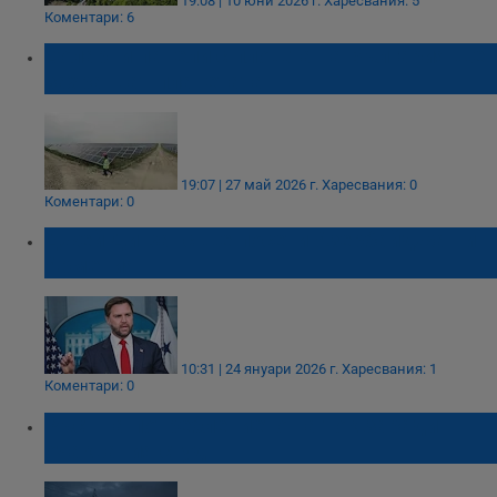
19:08 | 10 юни 2026 г.
Харесвания: 5
Коментари: 6
Соларни панели с площта на България ще
захранват планетата
19:07 | 27 май 2026 г.
Харесвания: 0
Коментари: 0
Джей Ди Ванс ще посети Азербайджан и
Армения
10:31 | 24 януари 2026 г.
Харесвания: 1
Коментари: 0
Ръст на потреблението на ток заради
очаквания студ