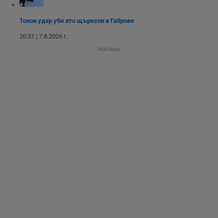
разбира как
потребителите се
ангажират с
Токов удар уби ято щъркели в Габрово
различни
елементи на
уебсайта по
20:51 | 7.8.2026 г.
време на етапите
на тестване.
РЕКЛАМА
Gdyn
1 година
Тази бисквитка се
Gemius
използва за
.hit.gemius.pl
събиране на
анонимни
статистически
данни, свързани с
посещенията в
уебсайта на
потребителя, като
броя на
посещенията,
средното време,
прекарано на
уебсайта и какви
страници са били
заредени. Целта е
да се подобри
съдържанието на
сайта и
потребителския
опит.
Gdynp
1 година
Тази бисквитка се
Gemius