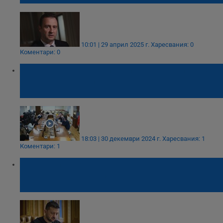
10:01 | 29 април 2025 г.
Харесвания: 0
Коментари: 0
КЕВР: Никога не сме имали правомощия
да контролираме състоянието на
енергийните обекти
18:03 | 30 декември 2024 г.
Харесвания: 1
Коментари: 1
Володимир Зеленски: Путин умишлено
избра Коледа за масирана атака срещу
Украйна