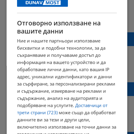
18:00 | 13 юли 2024 г.
Харесвания: 0
Отговорно използване на
Коментари: 0
вашите данни
Румен Радев наложи вето върху
Ние и нашите партньори използваме
измененията в Закона за енергетиката
бисквитки и подобни технологии, за да
съхраняваме и получаваме достъп до
информация на вашето устройство и да
обработваме лични данни, като вашия IP
09:37 | 19 октомври 2023 г.
Харесвания: 0
Коментари: 1
адрес, уникални идентификатори и данни
за сърфиране, за персонализирани реклами
Николай Денков: Трябва да се подготви
и съдържание, измерване на реклами и
енергийна стратегия на страната
съдържание, анализ на аудиторията и
подобряване на услугите.
Доставчици от
трети страни (723)
може също да обработват
данните ви за тези и други цели,
11:22 | 04 октомври 2023 г.
Харесвания: 0
Коментари: 1
включително използване на точни данни за