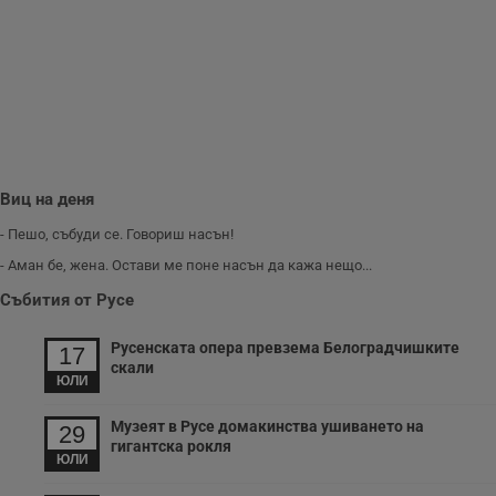
Виц на деня
- Пешо, събуди се. Говориш насън!
- Аман бе, жена. Остави ме поне насън да кажа нещо...
Събития от Русе
Русенската опера превзема Белоградчишките
17
скали
ЮЛИ
Музеят в Русе домакинства ушиването на
29
гигантска рокля
ЮЛИ