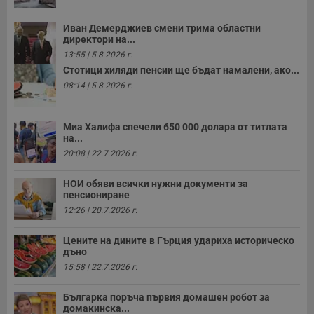
б
п
Иван Демерджиев смени трима областни
с
директори на...
о
с
13:55 | 5.8.2026 г.
а
р
Стотици хиляди пенсии ще бъдат намалени, ако...
у
08:14 | 5.8.2026 г.
з
з
п
Миа Халифа спечели 650 000 долара от титлата
ASP.NET_SessionId
Сесия
Т
Microsoft
на...
с
Corporation
D
www.dunavmost.com
20:08 | 22.7.2026 г.
п
и
т
НОИ обяви всички нужни документи за
к
пенсиониране
п
и
12:26 | 20.7.2026 г.
у
р
к
Цените на дините в Гърция удариха историческо
п
дъно
д
д
15:58 | 22.7.2026 г.
п
у
Българка поръча първия домашен робот за
домакинска...