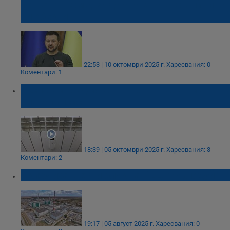
лошото време, за да атакува енергийните
ни обекти
22:53 | 10 октомври 2025 г.
Харесвания: 0
Коментари: 1
Експерти: София е на ръба на енергиен
апокалипсис
18:39 | 05 октомври 2025 г.
Харесвания: 3
Коментари: 2
Включиха шести блок на АЕЦ "Козлодуй"
19:17 | 05 август 2025 г.
Харесвания: 0