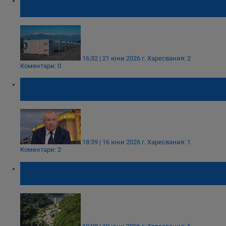
батерии за съхранение на електричество
16:32 | 21 юни 2026 г.
Харесвания: 2
Коментари: 0
Атанас Костадинов: България не продава
вода на Гърция
18:39 | 16 юни 2026 г.
Харесвания: 1
Коментари: 2
Японската корпорация „Тошиба“ завършва
ПАВЕЦ „Чаира“ през 2028 година