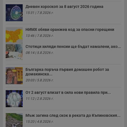
з
Дневен хороскоп за 8 август 2026 година
с
п
15:31 | 7.8.2026 г.
о
р
п
н
НИМХ обяви оранжев код за опасни горещини
п
к
13:46 | 7.8.2026 г.
ч
п
Стотици хиляди пенсии ще бъдат намалени, ако...
с
б
08:14 | 5.8.2026 г.
__cf_bm
29
Т
Cloudflare Inc.
минути
с
.twitter.com
59
р
Българка поръча първия домашен робот за
секунди
м
домакинска...
б
о
20:03 | 5.8.2026 г.
у
п
о
От 2 август влизат в сила нови правила при...
и
11:12 | 2.8.2026 г.
т
receive-cookie-deprecation
.hit.gemius.pl
1 година
Т
с
с
Мъж загина след скок в реката до Къпиновския...
н
15:20 | 4.8.2026 г.
н
п