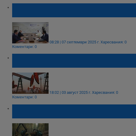
Трудни преговори и несигурност преди
срещата на ОПЕК+
08:28 | 07 септември 2025 г.
Харесвания: 0
Коментари: 0
ОПЕК+ увеличава добива на петрол с 548
хиляди барела през септември
18:02 | 03 август 2025 г.
Харесвания: 0
Коментари: 0
Община Русе търси фирма за добив на
дървесина в три села