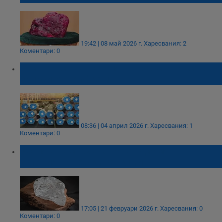
19:42 | 08 май 2026 г.
Харесвания: 2
Коментари: 0
Войната с Иран стопява американските
запаси от волфрам
08:36 | 04 април 2026 г.
Харесвания: 1
Коментари: 0
Русия откри 228-каратов диамант в
условия на тежки санкции
17:05 | 21 февруари 2026 г.
Харесвания: 0
Коментари: 0