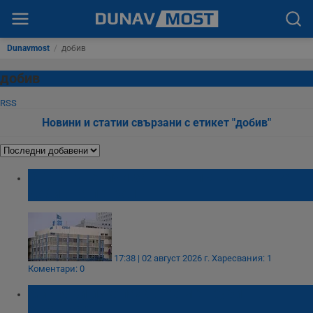
Dunavmost
/
добив
добив
RSS
Новини и статии свързани с етикет "добив"
ОПЕК+ увеличи за шести път квотите за
добив на петрол
17:38 | 02 август 2026 г.
Харесвания: 1
Коментари: 0
Миньори изкопаха огромен рубин в
Мианмар