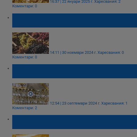
16:37 | 22 януари 2025 г.
Харесвания: 2
Коментари: 0
Критична година отчитат производителите
на грозде
14:11 | 30 ноември 2024 г.
Харесвания: 0
Коментари: 0
Трагичният добив на слънчоглед ще удари
цената на олиото
12:54 | 23 септември 2024 г.
Харесвания: 1
Коментари: 2
Ниски добиви на слънчоглед: Ще поскъпне
ли олиото?