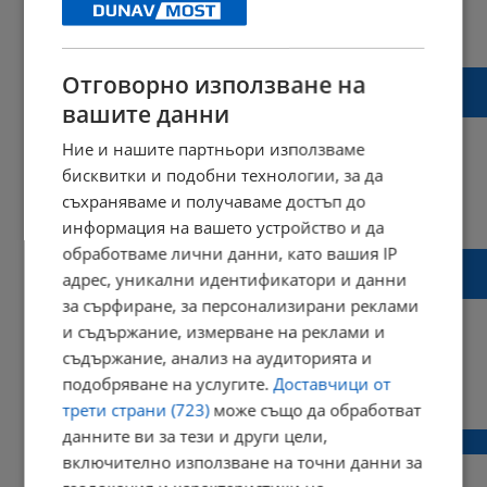
21:28 | 15 януари 2024 г.
Харесвания: 0
Коментари: 0
Кога самолетите ще се задвижват с
Отговорно използване на
човешки екскременти?
вашите данни
Ние и нашите партньори използваме
бисквитки и подобни технологии, за да
съхраняваме и получаваме достъп до
09:01 | 14 януари 2024 г.
Харесвания: 1
Коментари: 2
информация на вашето устройство и да
обработваме лични данни, като вашия IP
Лоши добиви от зърно спряха ръста на
адрес, уникални идентификатори и данни
рентите у нас
за сърфиране, за персонализирани реклами
и съдържание, измерване на реклами и
съдържание, анализ на аудиторията и
подобряване на услугите.
Доставчици от
08:58 | 15 декември 2023 г.
Харесвания: 2
Коментари: 1
трети страни (723)
може също да обработват
данните ви за тези и други цели,
Черни води текат в река Струма
включително използване на точни данни за