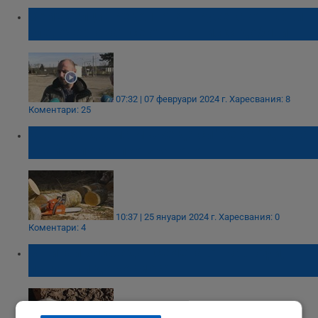
Земеделци: Реколтата в Русенско върви
зле, очертават се отново ниски добиви
07:32 | 07 февруари 2024 г.
Харесвания: 8
Коментари: 25
Хванаха двама мъже да си "берат" дърва
край село Малко Враново
10:37 | 25 януари 2024 г.
Харесвания: 0
Коментари: 4
В Китай засаждат семена от картофи,
пътували до космоса