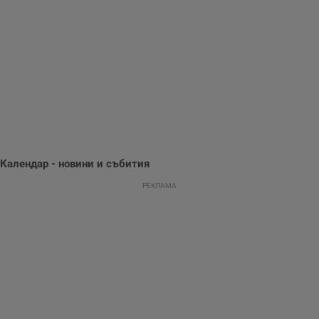
използва с цел
.hit.gemius.pl
събиране на
информация за
потребителското
поведение и
предпочитания.
Тази информация
се използва, за да
се оптимизира
представянето на
уебсайта и да
направят
рекламните
съобщения по-
важни за
потребителя.
Календар - новини и събития
РЕКЛАМА