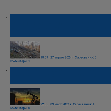
Александър Дунчев:
Дървопреработвателите настояват за
повече горска сеч, за да падне цената на
дървесината
18:09 | 27 април 2024 г.
Харесвания: 0
Коментари: 1
Страни от ОПЕК+ удължават с още 3
месеца съкращаването на добива на
петрол
22:05 | 03 март 2024 г.
Харесвания: 1
Коментари: 0