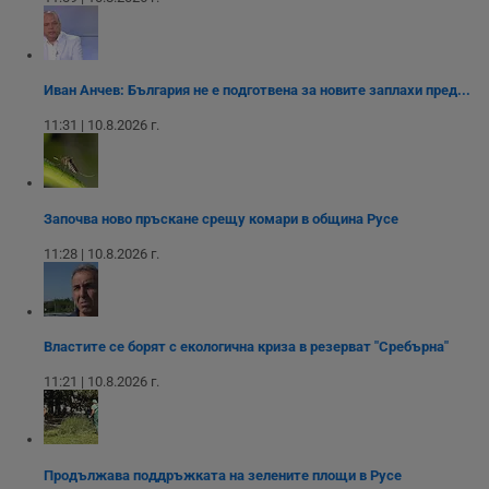
FCCDCF
.instagram.com
.dunavmost.com
1 година
Тази бисквитка се
посетителят на
функционалността
използва за
уебсайта
на социалните
вътрешни
използва новата
медии в сайта.
анализи от
или старата
оператора на
версия на
сайта.
интерфейса на
Иван Анчев: България не е подготвена за новите заплахи пред...
Youtube.
_sharedID_cst
.dunavmost.com
11
Тази бисквитка се
месеца 4
използва за
11:31 | 10.8.2026 г.
седмици
проследяване на
потребителски
взаимодействия и
ангажираност на
уебсайта за
подобряване на
Започва ново пръскане срещу комари в община Русе
обслужването и
потребителския
11:28 | 10.8.2026 г.
опит.
Gtest
1
Тази бисквитка се
Gemius
седмица
използва за A/B
.hit.gemius.pl
тестване на
уебсайта чрез
Властите се борят с екологична криза в резерват "Сребърна"
събиране на
данни за
11:21 | 10.8.2026 г.
поведението и
взаимодействието
на посетителите.
Той помага за
подобряване на
потребителския
Продължава поддръжката на зелените площи в Русе
опит, като