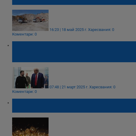
добив на варовици край Дулово
16:23 | 18 май 2025 г.
Харесвания: 0
Коментари: 0
Доналд Тръмп: Сделката за редките
земни елементи на Украйна е на
финалната права
07:48 | 21 март 2025 г.
Харесвания: 0
Коментари: 0
Откриха злато за 75 милиарда евро в
Китай