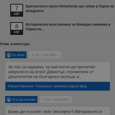
Британската група Hinterlands ще забие в Парка на
7
младежта
АВГ
Историческа възстановка за Илинден оживява в
8
Парка на...
АВГ
Нови коментари
Ех, язък!
11:03 | 10.8.2026 г.
Аз пък се надявах, че най-после ще прочетем
некролога на Агент Димитър, отровителя от
десетилетия на български мозъци, а...
Кеворк Кеворкян: "Говнорене" превзема родния ефир
И аз да си кажа
11:00 | 10.8.2026 г.
Боже, де ги копат тези "експерти"! Абе важното е