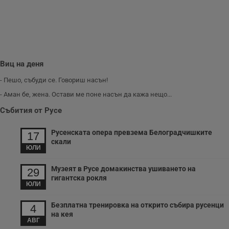
Виц на деня
- Пешо, събуди се. Говориш насън!
- Аман бе, жена. Остави ме поне насън да кажа нещо...
Събития от Русе
Русенската опера превзема Белоградчишките
17
скали
ЮЛИ
Музеят в Русе домакинства ушиването на
29
гигантска рокля
ЮЛИ
Безплатна тренировка на открито събира русенци
4
на кея
АВГ