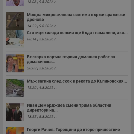
18:03 | 9.8.2026 г.
з
с
п
Мощна микровълнова система пържи вражески
о
дронове
р
п
14:29 | 9.8.2026 г.
н
Стотици хиляди пенсии ще бъдат намалени, ако...
п
к
08:14 | 5.8.2026 г.
ч
п
с
б
Българка поръча първия домашен робот за
домакинска...
__cf_bm
29
Т
Cloudflare Inc.
минути
с
.twitter.com
20:03 | 5.8.2026 г.
59
р
секунди
м
б
Мъж загина след скок в реката до Къпиновския...
о
15:20 | 4.8.2026 г.
у
п
о
и
т
Иван Демерджиев смени трима областни
директори на...
receive-cookie-deprecation
.hit.gemius.pl
1 година
Т
13:55 | 5.8.2026 г.
с
с
н
Георги Рачев: Горещини до второ пришествие
н