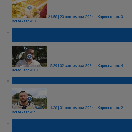
21:58 | 20 септември 2024 г.
Харесвания: 0
Коментари: 0
Станимир Станчев: Търпим огромни
загуби!
15:29 | 02 септември 2024 г.
Харесвания: 4
Коментари: 13
Пчеларският сектор е на колене
11:28 | 01 септември 2024 г.
Харесвания: 2
Коментари: 4
Производители на грозде отчитат най-
лошата година от три десетилетия