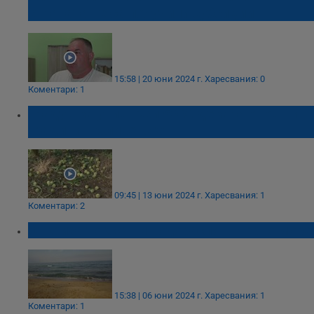
страната не са получили субсидии
15:58 | 20 юни 2024 г.
Харесвания: 0
Коментари: 1
Градушка унищожи 5000 декара овощни
градини в Сливенско
09:45 | 13 юни 2024 г.
Харесвания: 1
Коментари: 2
Откриха токсични водорасли в Черно море
15:38 | 06 юни 2024 г.
Харесвания: 1
Коментари: 1