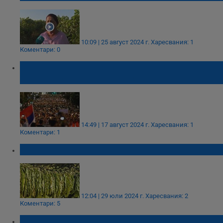
10:09 | 25 август 2024 г.
Харесвания: 1
Коментари: 0
САЩ: Не подкрепяме протестите срещу
правителството в Сърбия
14:49 | 17 август 2024 г.
Харесвания: 1
Коментари: 1
Добивът на тютюн в Русенско пада с 15%
12:04 | 29 юли 2024 г.
Харесвания: 2
Коментари: 5
Синан Вейсал: 30% от овощарите в