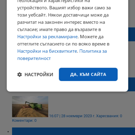
геолокация и характеристики на
устройството. Вашият избор важи само за
този уебсайт. Някои доставчици може да
14:04 | 10 декември 2023 г.
Харесвания: 1
Коментари: 0
разчитат на законен интерес вместо на
съгласие; имате право да възразите в
Производителите на малини и ягоди
Настройки за рекламиране
. Можете да
изпращат трудна година
оттеглите съгласието си по всяко време в
Настройки на бисквитките
.
Политика за
поверителност
17:35 | 08 декември 2023 г.
Харесвания: 0
Коментари: 0
НАСТРОЙКИ
ДА, КЪМ САЙТА
Русия планира да изнесе милиони тонове
зърно
Строго
Ефективност
необходимо
16:07 | 28 ноември 2023 г.
Харесвания: 0
Таргетиране
Функционалност
Коментари: 0
Рентите в Русенско растат въпреки