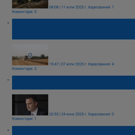
08:08 | 11 юли 2025 г.
Харесвания: 1
Коментари: 0
Зърнопроизводители отчетоха добиви до
800 килограма пшеница на декар в
Русенско
15:47 | 07 юли 2025 г.
Харесвания: 4
Коментари: 2
"Мини Марица-изток" може да добива
редкоземни елементи освен въглища
20:53 | 24 юни 2025 г.
Харесвания: 0
Коментари: 1
"ПЪТПЕРФЕКТ-Т" планира кариера за