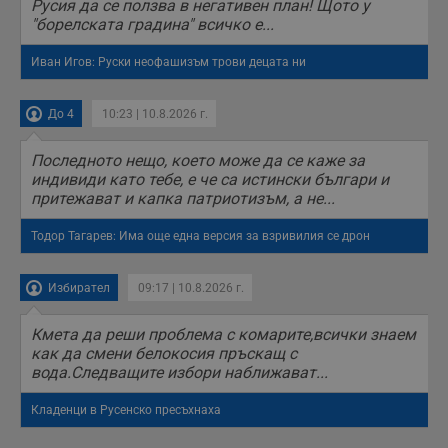
Русия да се ползва в негативен план! Щото у
"борелската градина" всичко е...
Иван Игов: Руски неофашизъм трови децата ни
До 4
10:23 | 10.8.2026 г.
Последното нещо, което може да се каже за
индивиди като тебе, е че са истински българи и
притежават и капка патриотизъм, а не...
Тодор Тагарев: Има още една версия за взривилия се дрон
Избирател
09:17 | 10.8.2026 г.
Кмета да реши проблема с комарите,всички знаем
как да смени белокосия пръскащ с
вода.Следващите избори наближават...
Кладенци в Русенско пресъхнаха