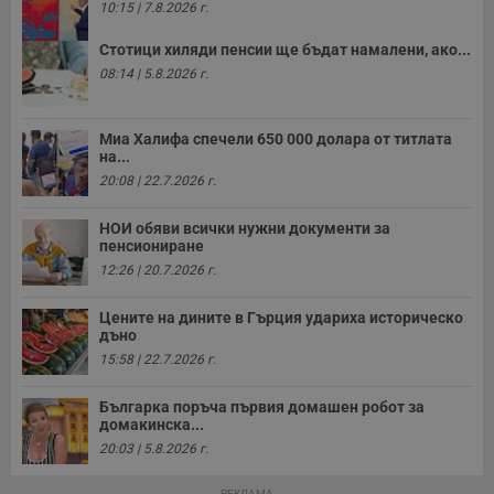
п
10:15 | 7.8.2026 г.
б
п
с
Стотици хиляди пенсии ще бъдат намалени, ако...
о
08:14 | 5.8.2026 г.
с
а
р
у
Миа Халифа спечели 650 000 долара от титлата
з
з
на...
п
20:08 | 22.7.2026 г.
ASP.NET_SessionId
Сесия
Т
Microsoft
с
Corporation
НОИ обяви всички нужни документи за
D
www.dunavmost.com
пенсиониране
п
и
12:26 | 20.7.2026 г.
т
к
п
Цените на дините в Гърция удариха историческо
и
дъно
у
р
15:58 | 22.7.2026 г.
к
п
д
Българка поръча първия домашен робот за
д
домакинска...
п
20:03 | 5.8.2026 г.
у
РЕКЛАМА