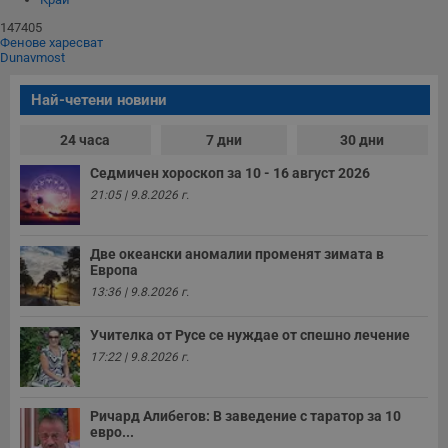
п
и
147405
п
Фенове харесват
A
Dunavmost
т
е
д
Най-четени новини
н
п
с
24 часа
7 дни
30 дни
у
и
Седмичен хороскоп за 10 - 16 август 2026
ф
н
21:05 | 9.8.2026 г.
м
Т
и
п
Две океански аномалии променят зимата в
у
Европа
з
б
13:36 | 9.8.2026 г.
VISITOR_PRIVACY_METADATA
5 месеца
Т
YouTube
Учителка от Русе се нуждае от спешно лечение
4
с
.youtube.com
седмици
с
17:22 | 9.8.2026 г.
с
п
и
п
Ричард Алибегов: В заведение с таратор за 10
т
евро...
в
с