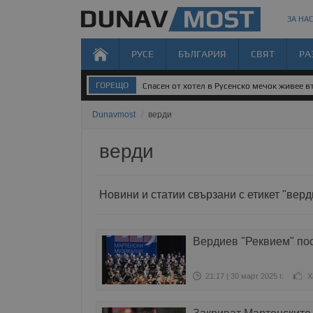
ЗА НАС
РУСЕ
БЪЛГАРИЯ
СВЯТ
РА
ГОРЕЩО
Спасен от хотел в Русенско мечок живее 
Dunavmost
/
верди
верди
Новини и статии свързани с етикет "верд
Вердиев "Реквием" по
21:17 | 30 март 2025 г.
Х