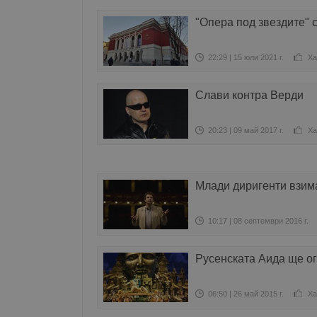
"Опера под звездите" 
22:29 | 15 юли 2021 г.
Ха
Слави контра Верди
20:23 | 09 май 2017 г.
Ха
Млади диригенти взима
10:17 | 08 септември 2016 г.
Русенската Аида ще о
06:50 | 26 май 2015 г.
Ха