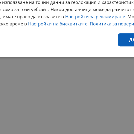
 използване на точни данни за геолокация и характеристик
 само за този уебсайт. Някои доставчици може да разчитат 
; имате право да възразите в
Настройки за рекламиране
. М
сяко време в
Настройки на бисквитките
.
Политика за повер
Д
Ефективност
Таргетиране
Функционалност
Н
еобходимо
Ефективност
Таргетиране
Функционалност
Неклас
исквитки позволяват основната функционалност на уебсайта, като потребителско
не може да се използва правилно без строго необходими бисквитки.
Валиден
Доставчик
/
Домейн
Описание