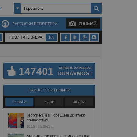
И
РУСЕНСКИ РЕПОРТЕРИ
СНИМАЙ
НОВИНИТЕ ВЧЕРА
107
147401
ФЕНОВЕ ХАРЕСВАТ
DUNAVMOST
НАЙ-ЧЕТЕНИ НОВИНИ
24 ЧАСА
7 ДНИ
30 ДНИ
Георги Рачев: Горещини до второ
пришествие
10:15 | 7.8.2026 г.
Американски военен самолет кацна