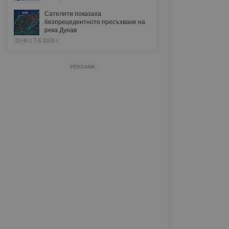
Сателити показаха
безпрецедентното пресъхване на
река Дунав
20:40 | 7.8.2026 г.
РЕКЛАМА