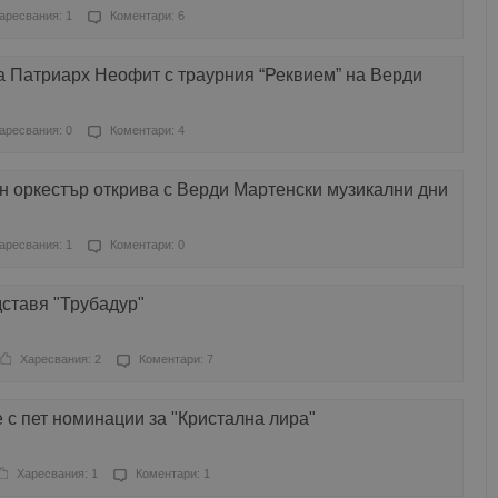
аресвания: 1
Коментари: 6
а Патриарх Неофит с траурния “Реквием” на Верди
аресвания: 0
Коментари: 4
н оркестър открива с Верди Мартенски музикални дни
аресвания: 1
Коментари: 0
ставя "Трубадур"
Харесвания: 2
Коментари: 7
 с пет номинации за "Кристална лира"
Харесвания: 1
Коментари: 1