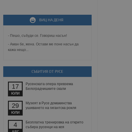
не, зададена от уеб
 ASP.NET MVC
спре неразрешеното
ВИЦ НА ДЕНЯ
т, известно като
тове. Той не съдържа
щожава при затваряне
- Пешо, събуди се. Говориш насън!
ение на съгласието на
- Аман бе, жена. Остави ме поне насън да
ст за тяхното
кажа нещо...
а данни за съгласието
ични политики и
антира, че техните
 сесии.
СЪБИТИЯ ОТ РУСЕ
аничаване между хората
а, за да се правят
хния уебсайт.
Русенската опера превзема
17
Белоградчишките скали
сигнализира на
ЮЛИ
 на бисквитките,
а съответствие и
Музеят в Русе домакинства
29
ндарти и
ушиването на гигантска рокля
ЮЛИ
ck и предоставя
требител използва
Безплатна тренировка на открито
4
йният потребител може
събира русенци на кея
 уебсайт.
АВГ