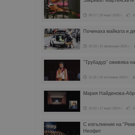
Закриват Мартенските
08:17 | 30 март 2025 г.
Х
Починаха майката и де
20:33 | 15 февруари 2025 г.
"Трубадур" оживява на
11:16 | 19 октомври 2024 г.
Мария Найденова-Абра
10:22 | 17 март 2024 г.
Х
С изпълнение на "Рекв
Неофит