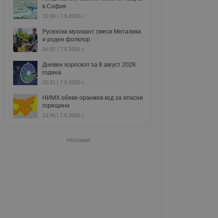
в София
15:09 | 7.8.2026 г.
Русенски музикант смеси Металика
и роден фолклор
09:32 | 7.8.2026 г.
Дневен хороскоп за 8 август 2026
година
15:31 | 7.8.2026 г.
НИМХ обяви оранжев код за опасни
горещини
13:46 | 7.8.2026 г.
РЕКЛАМА