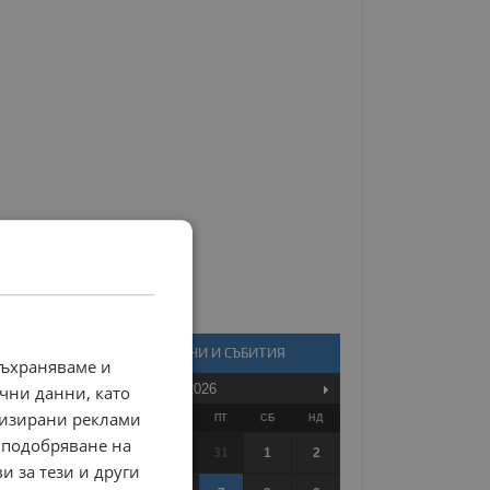
КАЛЕНДАР - НОВИНИ И СЪБИТИЯ
съхраняваме и
Август
2026
чни данни, като
лизирани реклами
ПО
ВТ
СР
ЧТ
ПТ
СБ
НД
 подобряване на
27
28
29
30
31
1
2
и за тези и други