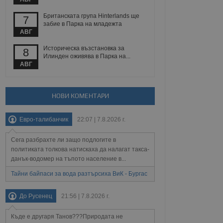
Британската група Hinterlands ще
7
забие в Парка на младежта
АВГ
Описание
Историческа възстановка за
8
Илинден оживява в Парка на...
ребителски
елското поведение и
раници на сайта. Тя
яване на сайта. Тя
АВГ
не на прегледи на
формация, която е
взаимодействат с
нкционалност в целия
прекарано на
редпочитанията на
 сайтове; тя може
НОВИ КОМЕНТАРИ
остта на социалните
тора на сайта.
използва новата или
елски взаимодействия
Евро-талибанчик
22:07 | 7.8.2026 г.
нето и потребителския
Сега разбрахте ли защо подлогите в
рез събиране на данни
 помага за
политиката толкова натискаха да налагат такса-
отребителите се
данък-водомер на тъпото население в...
тапите на тестване.
Тайни байпаси за вода разтърсиха ВиК - Бургас
тистически данни,
 броя на посещенията,
 са били заредени.
До Русенец
21:56 | 7.8.2026 г.
елския опит.
я за потребителското
Къде е другаря Танов???Природата не
, за да се