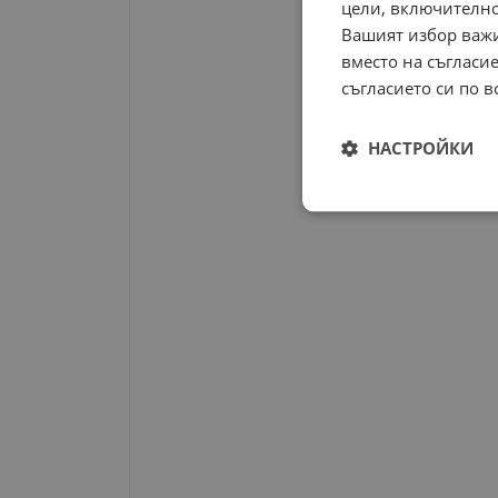
цели, включително
Вашият избор важи
вместо на съгласие
съгласието си по в
НАСТРОЙКИ
Строго
необходимо
Строго н
Строго необходимите б
на акаунта. Уебсайтът 
Име