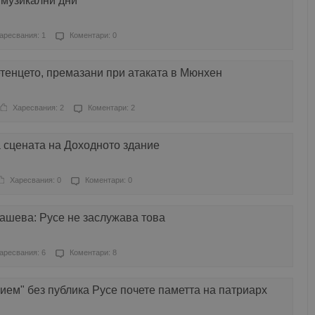
 музикални дни
аресвания: 1
Коментари: 0
тенцето, премазани при атаката в Мюнхен
Харесвания: 2
Коментари: 2
 сцената на Доходното здание
Харесвания: 0
Коментари: 0
шева: Русе не заслужава това
аресвания: 6
Коментари: 8
ием" без публика Русе почете паметта на патриарх