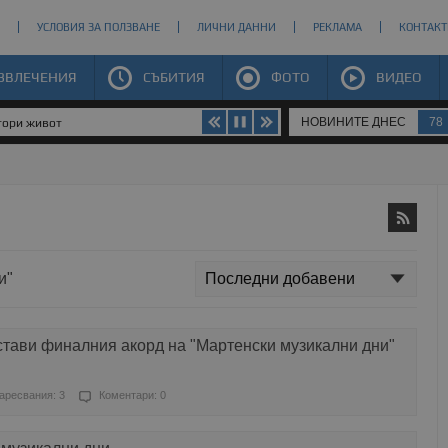
УСЛОВИЯ ЗА ПОЛЗВАНЕ
ЛИЧНИ ДАННИ
РЕКЛАМА
КОНТАКТ
ЗВЛЕЧЕНИЯ
СЪБИТИЯ
ФОТО
ВИДЕО
НОВИНИТЕ ДНЕС
78
втори живот
и"
стави финалния акорд на "Мартенски музикални дни"
аресвания: 3
Коментари: 0