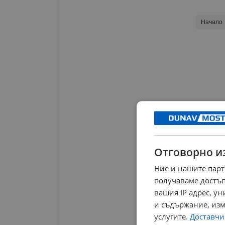
Начало
Отговорно и
Ние и нашите парт
получаваме достъп
вашия IP адрес, у
и съдържание, изм
услугите.
Доставчиц