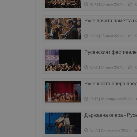
07:41 | 16 март 2024 г.
Х
Русе почита паметта н
16:03 | 15 март 2024 г.
Х
Русенският фестивале
16:00 | 14 март 2024 г.
Х
Русенската опера пред
18:17 | 01 февруари 2024 г.
Държавна опера - Русе
17:53 | 25 октомври 2022 г.