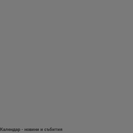
Таргетиране
Функционалност
Некласифицирани
Строго необходимо
Ефективност
Таргетиране
Функционалност
Некласифицирани
Строго необходимите бисквитки позволяват основната
функционалност на уебсайта, като потребителско
влизане и управление на акаунта. Уебсайтът не може да
се използва правилно без строго необходими
бисквитки.
Календар - новини и събития