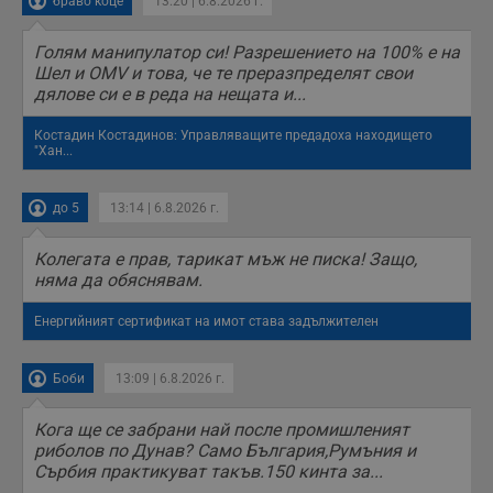
браво коце
13:20 | 6.8.2026 г.
receive-cookie-deprecation
.hit.gemius.pl
1 година
Т
с
Голям манипулатор си! Разрешението на 100% е на
с
Шел и OMV и това, че те преразпределят свои
н
н
дялове си е в реда на нещата и...
п
б
Костадин Костадинов: Управляващите предадоха находището
п
"Хан...
с
о
с
а
до 5
13:14 | 6.8.2026 г.
р
у
з
Колегата е прав, тарикат мъж не писка! Защо,
з
п
няма да обяснявам.
ASP.NET_SessionId
Сесия
Т
Microsoft
Енергийният сертификат на имот става задължителен
с
Corporation
D
www.dunavmost.com
п
и
Боби
13:09 | 6.8.2026 г.
т
к
п
Кога ще се забрани най после промишленият
и
у
риболов по Дунав? Само България,Румъния и
р
Сърбия практикуват такъв.150 кинта за...
к
п