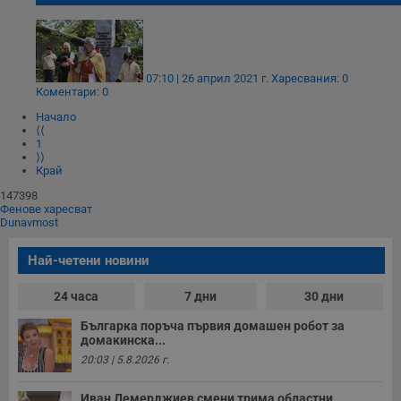
07:10 | 26 април 2021 г.
Харесвания: 0
Коментари: 0
Начало
⟨⟨
1
⟩⟩
Край
147398
Фенове харесват
Dunavmost
Най-четени новини
24 часа
7 дни
30 дни
Българка поръча първия домашен робот за
домакинска...
20:03 | 5.8.2026 г.
Иван Демерджиев смени трима областни