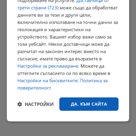
подобряване на услугите.
Доставчици от
трети страни (723)
може също да обработват
данните ви за тези и други цели,
Румънците избират между храна и здраве заради инфлацията
включително използване на точни данни за
12:47 | 6.8.2026 г.
геолокация и характеристики на
устройството. Вашият избор важи само за
този уебсайт. Някои доставчици може да
разчитат на законен интерес вместо на
Костадин Костадинов: Управляващите предадоха находището
съгласие; имате право да възразите в
"Хан...
Настройки за рекламиране
. Можете да
12:43 | 6.8.2026 г.
оттеглите съгласието си по всяко време в
РЕКЛАМА
Настройки на бисквитките
.
Политика за
поверителност
НАСТРОЙКИ
ДА, КЪМ САЙТА
Строго
Ефективност
необходимо