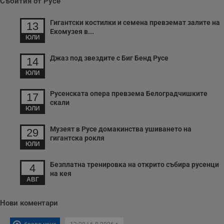
Събития от Русе
с
п
и
Гигантски костилки и семена превземат залите на
13
п
Екомузея в...
т
ЮЛИ
в
с
з
Джаз под звездите с Биг Бенд Русе
14
с
п
ЮЛИ
о
р
п
Русенската опера превзема Белоградчишките
17
н
скали
п
ЮЛИ
к
ч
п
Музеят в Русе домакинства ушиването на
29
с
гигантска рокля
б
ЮЛИ
__cf_bm
29
Т
Cloudflare Inc.
минути
с
.twitter.com
Безплатна тренировка на открито събира русенци
4
59
р
на кея
секунди
м
АВГ
б
о
у
п
Нови коментари
о
и
т