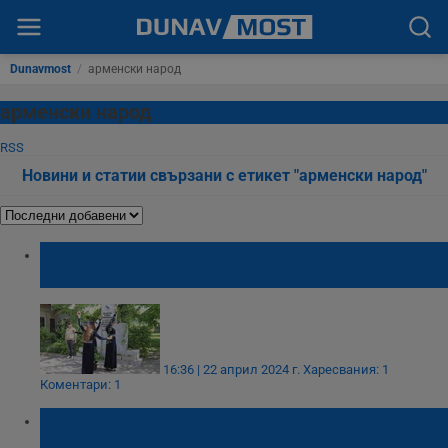
Dunavmost
/
арменски народ
арменски народ
RSS
Новини и статии свързани с етикет "арменски народ"
Русенци ще почетат геноцида над
арменския народ
16:36 | 22 април 2024 г.
Харесвания: 1
Коментари: 1
Русе отбеляза 106 години от геноцида над
арменския народ