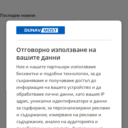
Последни новини
Бременна жена от Варна загуби бебето си
Отговорно използване на
13:02 | 6.8.2026 г.
вашите данни
Ние и нашите партньори използваме
бисквитки и подобни технологии, за да
Творци от Русе кандидатстват за финансиране на дигитални...
съхраняваме и получаваме достъп до
информация на вашето устройство и да
12:56 | 6.8.2026 г.
обработваме лични данни, като вашия IP
адрес, уникални идентификатори и данни
за сърфиране, за персонализирани реклами
КЗД следи случая с антисемитски заплахи в Банско
и съдържание, измерване на реклами и
съдържание, анализ на аудиторията и
12:52 | 6.8.2026 г.