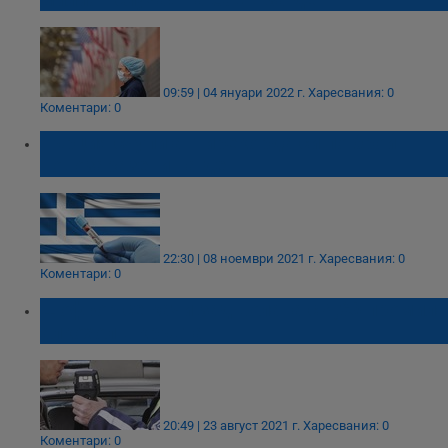
09:59 | 04 януари 2022 г.
Харесвания: 0
Коментари: 0
Гърция счупи антирекорда си по брой
новозаразени на ден
22:30 | 08 ноември 2021 г.
Харесвания: 0
Коментари: 0
Шофьор се качи зад волана с 4,68 промила
алкохол в кръвта
20:49 | 23 август 2021 г.
Харесвания: 0
Коментари: 0