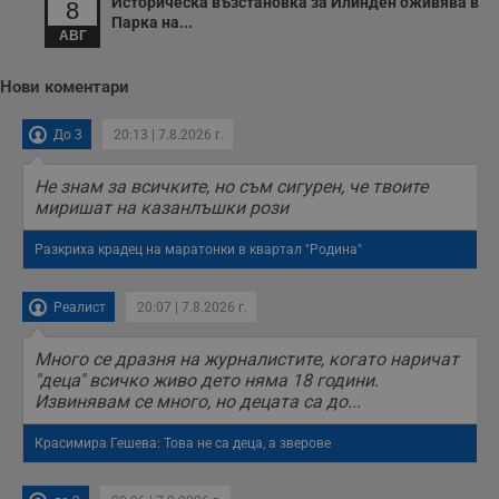
Историческа възстановка за Илинден оживява в
8
Youtube.
_sharedID_cst
.dunavmost.com
11
Тази бисквитка се
Парка на...
месеца 4
използва за
АВГ
седмици
проследяване на
потребителски
взаимодействия и
Нови коментари
ангажираност на
уебсайта за
подобряване на
До 3
20:13 | 7.8.2026 г.
обслужването и
потребителския
опит.
Не знам за всичките, но съм сигурен, че твоите
миришат на казанлъшки рози
Gtest
1
Тази бисквитка се
Gemius
седмица
използва за A/B
.hit.gemius.pl
тестване на
Разкриха крадец на маратонки в квартал "Родина"
уебсайта чрез
събиране на
данни за
поведението и
Реалист
20:07 | 7.8.2026 г.
взаимодействието
на посетителите.
Той помага за
Много се дразня на журналистите, когато наричат
подобряване на
потребителския
"деца" всичко живо дето няма 18 години.
опит, като
Извинявам се много, но децата са до...
разбира как
потребителите се
ангажират с
Красимира Гешева: Това не са деца, а зверове
различни
елементи на
уебсайта по