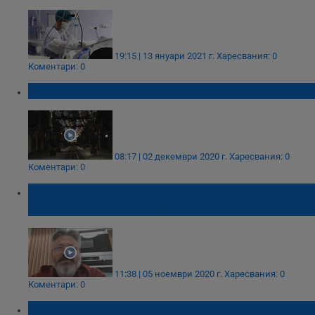
19:15 | 13 януари 2021 г.
Харесвания: 0
Коментари: 0
Истанбул опустя!
08:17 | 02 декември 2020 г.
Харесвания: 0
Коментари: 0
Български медик: Има значение с какво
количество вирус сме инфектирани
11:38 | 05 ноември 2020 г.
Харесвания: 0
Коментари: 0
50 нови случая на коронавирус в Русе