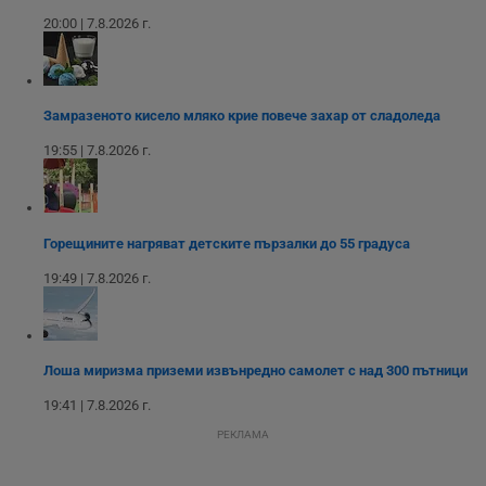
д
20:00 | 7.8.2026 г.
н
п
с
у
и
ф
Замразеното кисело мляко крие повече захар от сладоледа
н
м
Т
19:55 | 7.8.2026 г.
и
п
у
з
б
Горещините нагряват детските пързалки до 55 градуса
VISITOR_PRIVACY_METADATA
5 месеца
Т
YouTube
4
с
.youtube.com
19:49 | 7.8.2026 г.
седмици
с
с
п
и
п
т
Лоша миризма приземи извънредно самолет с над 300 пътници
в
с
19:41 | 7.8.2026 г.
з
с
РЕКЛАМА
п
о
р
п