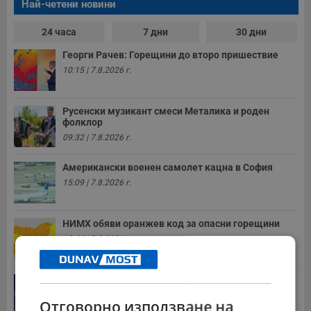
Най-четени новини
24 часа
7 дни
30 дни
Георги Рачев: Горещини до второ пришествие
10:15 | 7.8.2026 г.
Русенски музикант смеси Металика и роден
фолклор
09:32 | 7.8.2026 г.
Американски военен самолет кацна в София
15:09 | 7.8.2026 г.
НИМХ обяви оранжев код за опасни горещини
13:46 | 7.8.2026 г.
Дневен хороскоп за 8 август 2026 година
15:31 | 7.8.2026 г.
Отговорно използване на