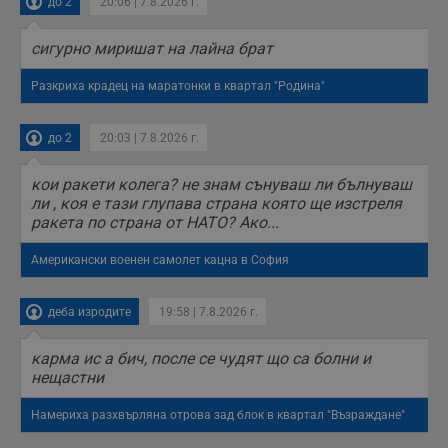
до 2
20:06 | 7.8.2026 г.
време на етапите
на тестване.
Gdyn
1 година
Тази бисквитка се
сигурно миришат на лайна брат
Gemius
използва за
.hit.gemius.pl
събиране на
Разкриха крадец на маратонки в квартал "Родина"
анонимни
статистически
данни, свързани с
посещенията в
до 2
20:03 | 7.8.2026 г.
уебсайта на
потребителя, като
броя на
кои ракети колега? не знам сънуваш ли бълнуваш
посещенията,
средното време,
ли , коя е тази глупава страна която ще изстреля
прекарано на
ракета по страна от НАТО? Ако...
уебсайта и какви
страници са били
заредени. Целта е
Американски военен самолет кацна в София
да се подобри
съдържанието на
сайта и
потребителския
деба изродите
19:58 | 7.8.2026 г.
опит.
Gdynp
1 година
Тази бисквитка се
Gemius
карма ис а бич, после се чудят що са болни и
използва с цел
.hit.gemius.pl
нещастни
събиране на
информация за
потребителското
Намериха разхвърляна отрова зад блок в квартал "Възраждане"
поведение и
предпочитания.