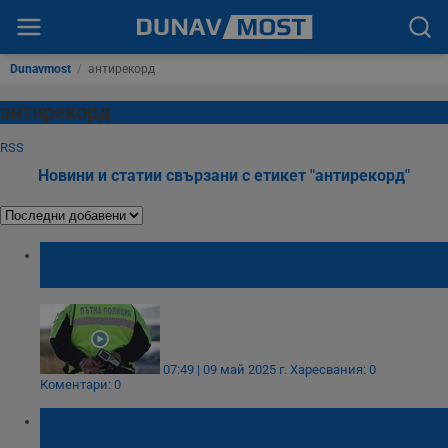
Dunavmost
/
антирекорд
антирекорд
RSS
Новини и статии свързани с етикет "антирекорд"
ОДМВР - Варна: Шофьор с 4,28 промила е
антирекорд
07:49 | 09 май 2025 г.
Харесвания: 0
Коментари: 0
Българската борба постави олимпийски
антирекорд