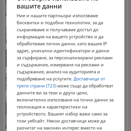
вашите данни
Стотици хиляди пенсии ще бъдат намалени, ако...
08:14 | 5.8.2026 г.
Ние и нашите партньори използваме
бисквитки и подобни технологии, за да
Българка поръча първия домашен робот за
съхраняваме и получаваме достъп до
домакинска...
информация на вашето устройство и да
20:03 | 5.8.2026 г.
обработваме лични данни, като вашия IP
адрес, уникални идентификатори и данни
От 2 август влизат в сила нови правила при...
за сърфиране, за персонализирани реклами
11:12 | 2.8.2026 г.
и съдържание, измерване на реклами и
съдържание, анализ на аудиторията и
Мъж загина след скок в реката до Къпиновския...
подобряване на услугите.
Доставчици от
15:20 | 4.8.2026 г.
трети страни (723)
може също да обработват
данните ви за тези и други цели,
включително използване на точни данни за
Иван Демерджиев смени трима областни
директори на...
геолокация и характеристики на
13:55 | 5.8.2026 г.
устройството. Вашият избор важи само за
Стотици хиляди пенсии ще бъдат намалени, ако...
този уебсайт. Някои доставчици може да
08:14 | 5.8.2026 г.
разчитат на законен интерес вместо на