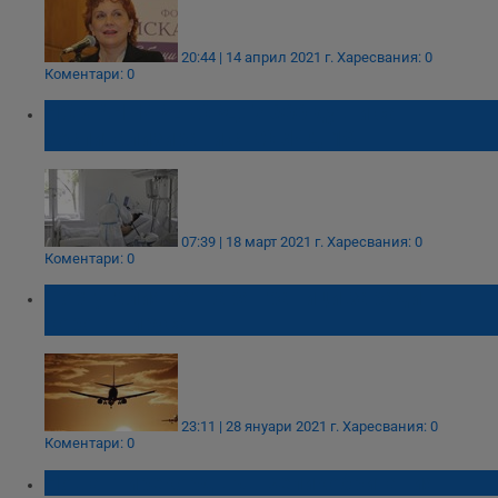
20:44 | 14 април 2021 г.
Харесвания: 0
Коментари: 0
НОВ АНТИРЕКОРД: 7 800 души са
хоспитализирани с КОВИД-19
07:39 | 18 март 2021 г.
Харесвания: 0
Коментари: 0
Португалия затваря граници заради
коронавируса
23:11 | 28 януари 2021 г.
Харесвания: 0
Коментари: 0
Нов антирекорд във Великобритания