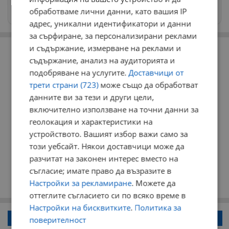
Изпращайте снимки и информация на
обработваме лични данни, като вашия IP
news@dunavmost.com
адрес, уникални идентификатори и данни
за сърфиране, за персонализирани реклами
РЕКЛАМА
и съдържание, измерване на реклами и
съдържание, анализ на аудиторията и
подобряване на услугите.
Доставчици от
трети страни (723)
може също да обработват
данните ви за тези и други цели,
включително използване на точни данни за
геолокация и характеристики на
устройството. Вашият избор важи само за
този уебсайт. Някои доставчици може да
разчитат на законен интерес вместо на
съгласие; имате право да възразите в
Настройки за рекламиране
. Можете да
оттеглите съгласието си по всяко време в
Настройки на бисквитките
.
Политика за
Напиши коментар!
поверителност