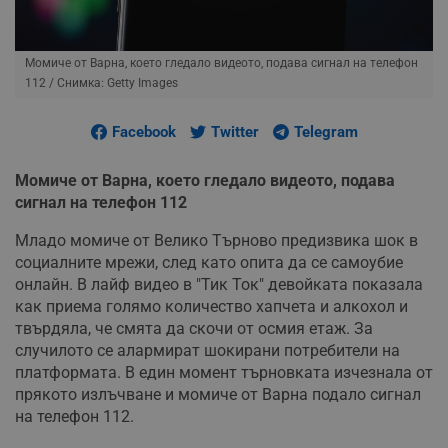
Момиче от Варна, което гледало видеото, подава сигнал на телефон
112
/ Снимка: Getty Images
Facebook
Twitter
Telegram
Момиче от Варна, което гледало видеото, подава
сигнал на телефон 112
Младо момиче от Велико Търново предизвика шок в
социалните мрежи, след като опита да се самоубие
онлайн. В лайф видео в "Тик Ток" девойката показала
как приема голямо количество хапчета и алкохол и
твърдяла, че смята да скочи от осмия етаж. За
случилото се алармират шокирани потребители на
платформата. В един момент търновката изчезнала от
прякото излъчване и момиче от Варна подало сигнал
на телефон 112.