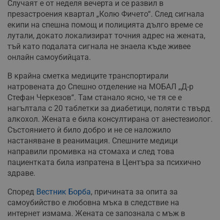
Случаят е от неделя вечерта и се развил в
презастроения квартал „Колю Фичето“. След сигнала
екипи на спешна помощ и полицията дълго време се
лутали, докато локализират точния адрес на жената,
тъй като подалата сигнала не знаела къде живее
онлайн самоубийцата.
В крайна сметка медиците транспортирали
натровената до Спешно отделение на МОБАЛ „Д-р
Стефан Черкезов“. Там станало ясно, че тя се е
нагълтала с 20 таблетки за диабетици, поляти с твърд
алкохол. Жената е била консултирана от анестезиолог.
Състоянието ѝ било добро и не се наложило
настаняване в реанимация. Спешните медици
направили промивка на стомаха и след това
пациентката била изпратена в Центъра за психично
здраве.
Според
Вестник Борба
, причината за опита за
самоубийство е любовна мъка в следствие на
интернет измама. Жената се запознала с мъж в