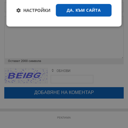
НАСТРОЙКИ
ДА, КЪМ САЙТА
Строго
Ефективност
необходимо
Таргетиране
Функционалност
Остават
2000
символа
ОБНОВИ
Поради зачестилите злоупотреби в сайта, за да оставите анонимен
Некласифицирани
коментар или да гласувате изискваме да се идентифицирате с
google акаунт.
Натискайки на бутона "Вход с google" по-долу, коментарът ви ще
бъде публикуван анонимно под псевдонима който сте попълнили
по-горе в полето "Твоето име". Никаква лична информация за вас
няма да бъде съхранявана при нас или показвана на други
потребители.
Строго необходимо
Ефективност
РЕКЛАМА
Таргетиране
Функционалност