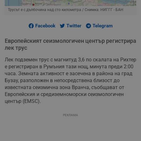
Трусът е с дълбочина над сто километра
/ Снимка: НИГГГ - БАН
Facebook
Twitter
Telegram
Европейският сеизмологичен център регистрира
лек трус
Лек подземен трус с магнитуд 3,6 по скалата на Рихтер
е регистриран в Румъния тази нощ, минута преди 2:00
часа. Земната активност е засечена в района на град
Бузау, разположен в непосредствена близост до
известната сеизмична зона Вранча, съобщават от
Европейския и средиземноморски сеизмологичен
център (EMSC).
РЕКЛАМА