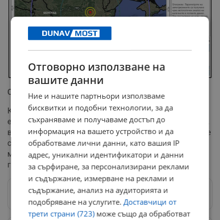
Отговорно използване на
вашите данни
Ситуацията на територията на България
Ние и нашите партньори използваме
бисквитки и подобни технологии, за да
Към момента няма постъпила информация трусът да
съхраняваме и получаваме достъп до
е бил усетен от граждани на територията на България,
информация на вашето устройство и да
включително в крайдунавските региони. От дежурните
обработваме лични данни, като вашия IP
служби не се съобщават каквито и да е данни за
материални щети или пострадали хора в близост до
адрес, уникални идентификатори и данни
границата ни с Румъния.
за сърфиране, за персонализирани реклами
и съдържание, измерване на реклами и
съдържание, анализ на аудиторията и
Следвай ни в Google News
→
подобряване на услугите.
Доставчици от
трети страни (723)
може също да обработват