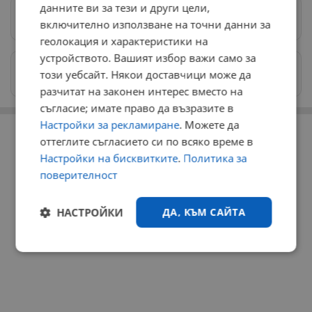
данните ви за тези и други цели,
Предпочитани източници
→
включително използване на точни данни за
геолокация и характеристики на
устройството. Вашият избор важи само за
Изпращайте снимки и информация на
този уебсайт. Някои доставчици може да
news@dunavmost.com
разчитат на законен интерес вместо на
съгласие; имате право да възразите в
РЕКЛАМА
Настройки за рекламиране
. Можете да
оттеглите съгласието си по всяко време в
Настройки на бисквитките
.
Политика за
поверителност
НАСТРОЙКИ
ДА, КЪМ САЙТА
Строго
Ефективност
необходимо