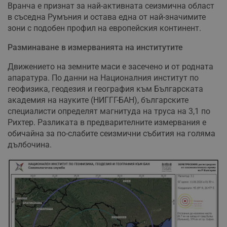
Вранча е признат за най-активната сеизмична област
в съседна Румъния и остава една от най-значимите
зони с подобен профил на европейския континент.
Разминаване в измерванията на институтите
Движението на земните маси е засечено и от родната
апаратура. По данни на Националния институт по
геофизика, геодезия и география към Българската
академия на науките (НИГГГ-БАН), българските
специалисти определят магнитуда на труса на 3,1 по
Рихтер. Разликата в предварителните измервания е
обичайна за по-слабите сеизмични събития на голяма
дълбочина.