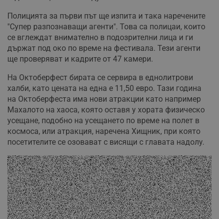
Полицията за първи път ще изпита и така наречените
"Супер разпознаващи агенти". Това са полицаи, които
се вглеждат внимателно в подозрителни лица и ги
държат под око по време на фестивала. Тези агенти
ще проверяват и кадрите от 47 камери.
На Октоберфест бирата се сервира в еднолитрови
халби, като цената на една е 11,50 евро. Тази година
на Октоберфеста има нови атракции като например
Махалото на хаоса, която оставя у хората физическо
усещане, подобно на усещането по време на полет в
космоса, или атракция, наречена Хищник, при която
посетителите се озовават с висящи с главата надолу.