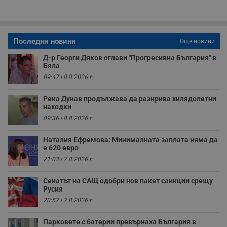
п
о
р
п
н
п
Последни новини
Още новини
к
ч
Д-р Георги Дяков оглави "Прогресивна България" в
п
Бяла
с
б
09:47 | 8.8.2026 г.
__cf_bm
29
Т
Cloudflare Inc.
минути
с
.twitter.com
Река Дунав продължава да разкрива хилядолетни
59
р
находки
секунди
м
б
09:36 | 8.8.2026 г.
о
у
п
Наталия Ефремова: Минималната заплата няма да
о
е 620 евро
и
т
21:03 | 7.8.2026 г.
receive-cookie-deprecation
.hit.gemius.pl
1 година
Т
Сенатът на САЩ одобри нов пакет санкции срещу
с
с
Русия
н
20:57 | 7.8.2026 г.
н
п
б
Парковете с батерии превърнаха България в
п