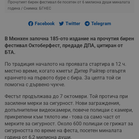
Прочутият бирен фестивал бе посетен от 6 милиона души миналата
година
/ Снимка: БГНЕС
Facebook
Twitter
Telegram
В Мюнхен започна 185-ото издание на прочутия бирен
фестивал Октоберфест, предаде ДПА, цитиран от
БТА.
По традиция началото на проявата стартира в 12 ч.
местно време, когато кметът Дитер Райтер отвъртя
кранчето на първото буре с бира. За целта той си
помогна с дървено чукче.
Фестът продължава до 7 октомври. Той протича при
засилени мерки за сигурност. Нови заграждения,
допълнителни видеокамери, повече полицаи с камери,
прикрепени към тялото им - това са само част от
мерките за сигурност. Около 600 полицаи се грижат за
сигурността по време на феста, посетен миналата
година от 6,2 милиона души.