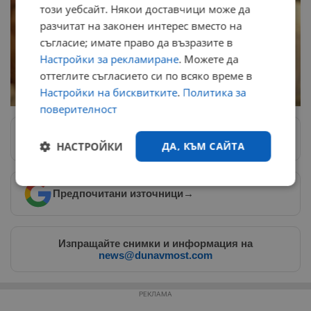
този уебсайт. Някои доставчици може да
разчитат на законен интерес вместо на
съгласие; имате право да възразите в
Настройки за рекламиране
. Можете да
оттеглите съгласието си по всяко време в
Настройки на бисквитките
.
Политика за
поверителност
Следвай ни в Google News
→
НАСТРОЙКИ
ДА, КЪМ САЙТА
Строго
Ефективност
Предпочитани източници
→
необходимо
Изпращайте снимки и информация на
Таргетиране
Функционалност
news@dunavmost.com
РЕКЛАМА
Некласифицирани