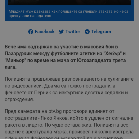
Младият мъж разказва как полицаите са гледали атаката, но не са
арестували нападателя
Facebook
Twitter
Telegram
Вече има задържан за участие в масовия бой в
Пазарджик между футболните агитки на "Хебър" и
"Миньор" по време на мача от Югозападната трета
лига.
Полицията продължава разпознаването на хулиганите
по видеозаписи. Двама са тежко пострадали, а
феновете от Перник са изкъртили десетки седалки и
ограждения.
Пред камерата на btv.bg проговори единият от
пострадалите - Янко Янков, който е уцелен от сигнална
ракета в лицето. По чудо остава жив. Полицията все
още не е арестувала мъжа, произвел няколко изстрела
с фуния за фойерверки, макар той да е заснет във