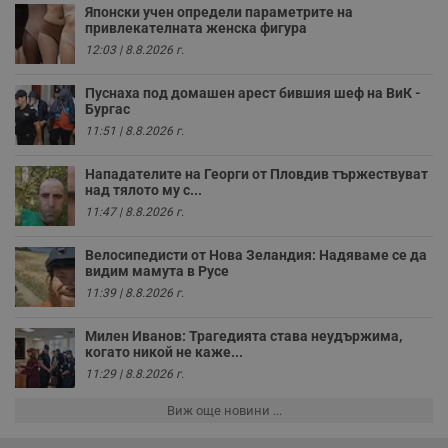
д
Японски учен определи параметрите на
н
привлекателната женска фигура
п
12:03 | 8.8.2026 г.
с
у
и
Пуснаха под домашен арест бившия шеф на ВиК -
ф
н
Бургас
м
11:51 | 8.8.2026 г.
Т
и
п
Нападателите на Георги от Пловдив тържествуват
у
над тялото му с...
з
б
11:47 | 8.8.2026 г.
VISITOR_PRIVACY_METADATA
5 месеца
Т
YouTube
4
с
.youtube.com
Велосипедисти от Нова Зеландия: Надяваме се да
седмици
с
видим мамута в Русе
с
п
11:39 | 8.8.2026 г.
и
п
т
Милен Иванов: Трагедията става неудържима,
в
когато никой не каже...
с
з
11:29 | 8.8.2026 г.
с
п
Виж още новини ...
о
р
п