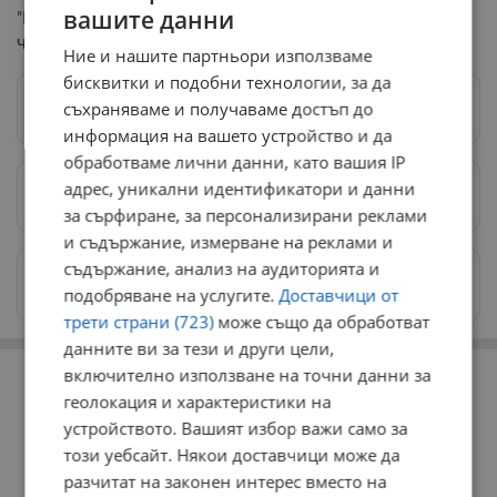
вашите данни
"Миньор", за когото феновете на домакините твърдят,
че носи прякора Чичо Пешо.
Ние и нашите партньори използваме
бисквитки и подобни технологии, за да
съхраняваме и получаваме достъп до
Следвай ни в Google News
→
информация на вашето устройство и да
обработваме лични данни, като вашия IP
адрес, уникални идентификатори и данни
Предпочитани източници
→
за сърфиране, за персонализирани реклами
и съдържание, измерване на реклами и
съдържание, анализ на аудиторията и
Изпращайте снимки и информация на
подобряване на услугите.
Доставчици от
news@dunavmost.com
трети страни (723)
може също да обработват
данните ви за тези и други цели,
РЕКЛАМА
включително използване на точни данни за
геолокация и характеристики на
устройството. Вашият избор важи само за
този уебсайт. Някои доставчици може да
разчитат на законен интерес вместо на