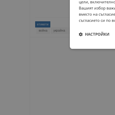
цели, включително
Вашият избор важи
вместо на съгласие
съгласието си по в
етикети
война
украйна
помощ
лондон
медици
НАСТРОЙКИ
Строго
необходимо
Строго н
Строго необходимите б
на акаунта. Уебсайтът 
Име