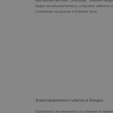
британския вестник „Телеграф“. Военни лекар
видео за изпълнителката, след като нейната
спасяване на ранени в бойните зони.
Благотворително събитие в Лондон
Средствата за машината са събрани по време 