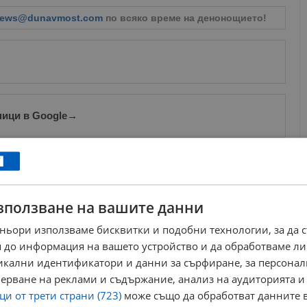
ews@dunavmost.com
по всяко време на денонощието!
ници в Google
→
Още по темата
Българин загина на фронта в Украйна
зползване на вашите данни
12:49 | 4.1.2024 г.
ньори използваме бисквитки и подобни технологии, за да 
Украйна репатрира телата на повече от 500 свои
войници
 до информация на вашето устройство и да обработваме ли
12:59 | 16.5.2026 г.
никални идентификатори и данни за сърфиране, за персона
Лондон разшири черния списък срещу Москва
ерване на реклами и съдържание, анализ на аудиторията и
13:05 | 11.5.2026 г.
и от трети страни (723)
може също да обработват данните в