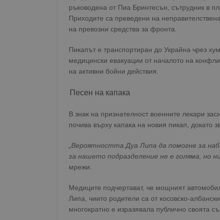
ръководена от Пиа Бринтесън, сътрудник в пл
Приходите са преведени на неправителственат
на превозни средства за фронта.
Пикапът е транспортиран до Украйна чрез хум
медицински евакуации от началото на конфли
на активни бойни действия.
Песен на капака
В знак на признателност военните лекари засн
почива върху капака на новия пикап, докато зв
„Вероятността Дуа Липа да помогне за наб
за нашето подразделение не е голяма, но ни
мрежи.
Медиците подчертават, че мощният автомоби
Липа, чиито родители са от косовско-албански
многократно е изразявала публично своята съ