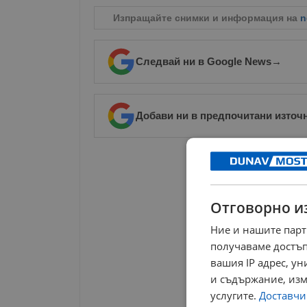
Изпращайте снимки и информация на
n
Следвай ни в Google News
→
Добави ни в предпочитани източ
РЕКЛАМА
Отговорно и
Ние и нашите парт
получаваме достъп
вашия IP адрес, у
и съдържание, изм
услугите.
Доставчиц