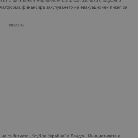
и от 1-ви отделен медицински батальон заснеха специално
 платформа финансира закупуването на евакуационен пикап за
РЕКЛАМА
на събитието „Клуб за Украйна“ в Лондон. Инициативата е