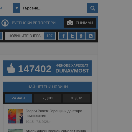
И
РУСЕНСКИ РЕПОРТЕРИ
СНИМАЙ
НОВИНИТЕ ВЧЕРА
107
147402
ФЕНОВЕ ХАРЕСВАТ
DUNAVMOST
НАЙ-ЧЕТЕНИ НОВИНИ
24 ЧАСА
7 ДНИ
30 ДНИ
Георги Рачев: Горещини до второ
пришествие
10:15 | 7.8.2026 г.
Американски военен самолет кацна