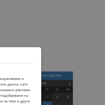
КАЛЕНДАР - НОВИНИ И СЪБИТИЯ
съхраняваме и
Август
2026
чни данни, като
лизирани реклами
ПО
ВТ
СР
ЧТ
ПТ
СБ
НД
 подобряване на
27
28
29
30
31
1
2
и за тези и други