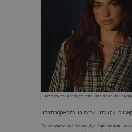
Платформата на певицата финансира евакуационна маши
Платформата на певицата финансир
Британската поп звезда Дуа Липа получи неоч