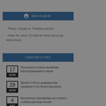
не, зададена от уеб
 ASP.NET MVC
спре неразрешеното
ВИЦ НА ДЕНЯ
т, известно като
тове. Той не съдържа
щожава при затваряне
- Пешо, събуди се. Говориш насън!
ение на съгласието на
- Аман бе, жена. Остави ме поне насън да
ст за тяхното
кажа нещо...
а данни за съгласието
ични политики и
антира, че техните
 сесии.
СЪБИТИЯ ОТ РУСЕ
аничаване между хората
а, за да се правят
хния уебсайт.
Русенската опера превзема
17
Белоградчишките скали
сигнализира на
ЮЛИ
 на бисквитките,
а съответствие и
Музеят в Русе домакинства
29
ндарти и
ушиването на гигантска рокля
ЮЛИ
ck и предоставя
требител използва
Безплатна тренировка на открито
4
йният потребител може
събира русенци на кея
 уебсайт.
АВГ