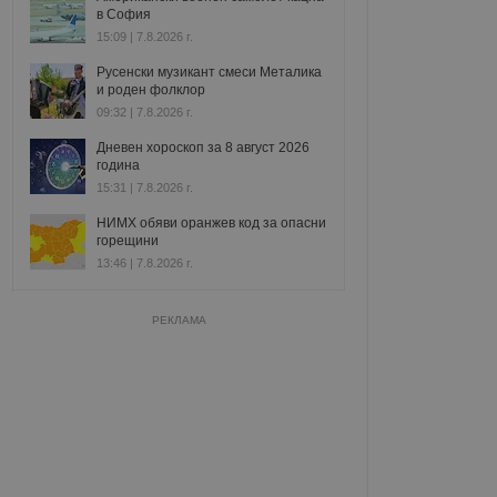
в София
15:09 | 7.8.2026 г.
Русенски музикант смеси Металика
и роден фолклор
09:32 | 7.8.2026 г.
Дневен хороскоп за 8 август 2026
година
15:31 | 7.8.2026 г.
НИМХ обяви оранжев код за опасни
горещини
13:46 | 7.8.2026 г.
РЕКЛАМА