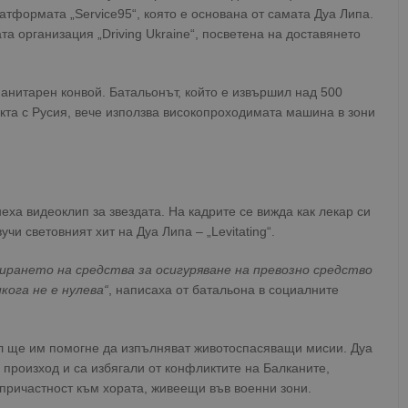
атформата „Service95“, която е основана от самата Дуа Липа.
а организация „Driving Ukraine“, посветена на доставянето
анитарен конвой. Батальонът, който е извършил над 500
кта с Русия, вече използва високопроходимата машина в зони
еха видеоклип за звездата. На кадрите се вижда как лекар си
учи световният хит на Дуа Липа – „Levitating“.
ирането на средства за осигуряване на превозно средство
кога не е нулева“
, написаха от батальона в социалните
л ще им помогне да изпълняват животоспасяващи мисии. Дуа
 произход и са избягали от конфликтите на Балканите,
причастност към хората, живеещи във военни зони.