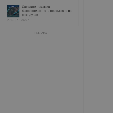
Сателити показаха
безпрецедентното пресъхване на
река Дунав
20:40 | 7.8.2026 г.
РЕКЛАМА