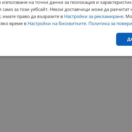
 използване на точни данни за геолокация и характеристик
Още един българин е загинал на фронта в Украйна
 само за този уебсайт. Някои доставчици може да разчитат 
18:22 | 25.1.2026 г.
; имате право да възразите в
Настройки за рекламиране
. М
сяко време в
Настройки на бисквитките
.
Политика за повер
благотворителност
пикап
фронт
батальон
дуа липа
Д
РЕКЛАМА
Ефективност
Таргетиране
Функционалност
Н
еобходимо
Ефективност
Таргетиране
Функционалност
Неклас
исквитки позволяват основната функционалност на уебсайта, като потребителско
не може да се използва правилно без строго необходими бисквитки.
Валиден
Доставчик
/
Домейн
Описание