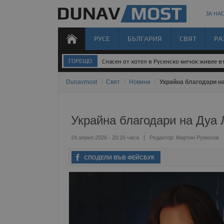
ЗА НАС
РУСЕ
БЪЛГАРИЯ
СВЯТ
РА
ГОРЕЩО
Спасен от хотел в Русенско мечок живее 
Dunavmost
/
Свят
/
Новини
/
Украйна благодари на
Украйна благодари на Дуа 
24 април 2026 - 20:16 часа
Редактор:
Мартин Руменов
СПОДЕЛИ ВЪВ ФЕЙСБУК