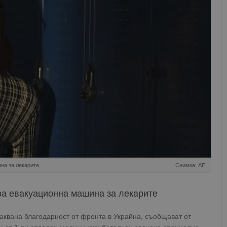
на за лекарите
Снимка: АП
а евакуационна машина за лекарите
аквана благодарност от фронта в Украйна, съобщават от