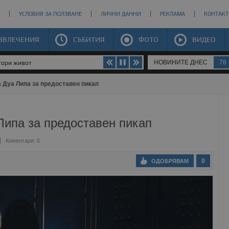
УСЛОВИЯ ЗА ПОЛЗВАНЕ
ЛИЧНИ ДАННИ
РЕКЛАМА
КОНТАКТ
ЗВЛЕЧЕНИЯ
СЪБИТИЯ
ФОТО
ВИДЕО
НОВИНИТЕ ДНЕС
78
втори живот
 Дуа Липа за предоставен пикап
Липа за предоставен пикап
Коментари: 0
0
ОДОБРЯВАМ