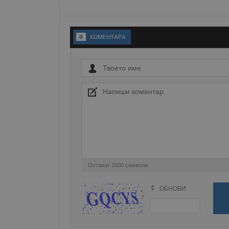
__RequestVerificationT
0
KОМЕНТАРA
VISITOR_PRIVACY_MET
__cf_bm
receive-cookie-depreca
Остават
2000
символа
ОБНОВИ
Поради зачестилите злоупотреби в сайта, 
ASP.NET_SessionId
изискваме да се идентифицирате с Google 
Натискайки на Google бутона коментарът 