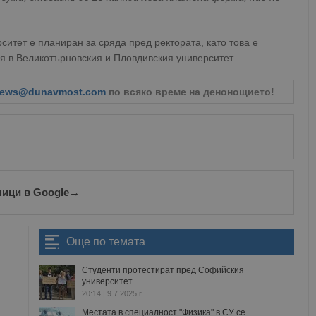
Валиден
Доставчик
/
Домейн
Описание
до
oken
Сесия
Това е бисквитка против фалшифицира
ситет е планиран за сряда пред ректората, като това е
Microsoft
приложения, изградени с помощта на
Corporation
я в Великотърновския и Пловдивския университет.
технологии. Той е предназначен да 
www.dunavmost.com
публикуване на съдържание на уебсай
фалшифициране на искания между сай
информация за потребителя и се уни
ews@dunavmost.com
по всяко време на денонощието!
на браузъра.
ADATA
5 месеца
Тази бисквитка се използва за съхран
YouTube
4
потребителя и избора на поверително
.youtube.com
седмици
взаимодействие със сайта. Той записв
на посетителя по отношение на разл
настройки за поверителност, като гар
предпочитания се спазват в бъдещите
29
Тази бисквитка се използва за разгр
ници в Google
→
Cloudflare Inc.
минути
и ботовете. Това е от полза за уебсайт
.twitter.com
59
валидни отчети за използването на те
секунди
Още по темата
tion
.hit.gemius.pl
1 година
Тази бисквитка се използва, за да се 
собственика на сайта за премахването
получени от системата, осигуряване н
Студенти протестират пред Софийския
адаптивност с развиващите се уеб ста
законодателство за поверителност.
университет
20:14 | 9.7.2025 г.
Сесия
Тази бисквитка се задава от Doublecli
Microsoft
информация за това как крайният по
Corporation
Местата в специалност "Физика" в СУ се