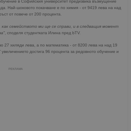
 обучение в Софийския университет предизвика възмущение
яда. Най-шоковото покачване е по химия - от 9419 лева на над
ръст от повече от 200 процента.
, как семейството ми ще се справи, и в следващия момент
ва"
, споделя студентката Илина пред bTV.
зо 27 хиляди лева, а по математика - от 8200 лева на над 19
 увеличението достига 96 процента за редовното обучение и
РЕКЛАМА