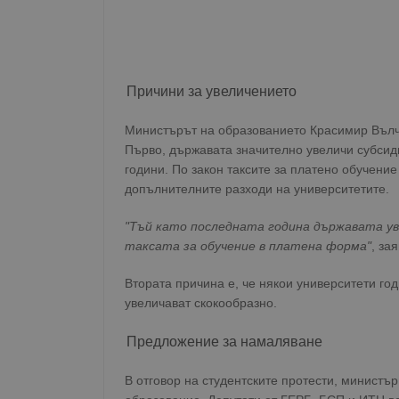
Причини за увеличението
Министърът на образованието Красимир Вълче
Първо, държавата значително увеличи субсид
години. По закон таксите за платено обучение
допълнителните разходи на университетите.
"Тъй като последната година държавата уве
таксата за обучение в платена форма"
, за
Втората причина е, че някои университети год
увеличават скокообразно.
Предложение за намаляване
В отговор на студентските протести, министъ