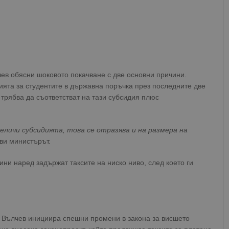
в обясни шоковото покачване с две основни причини.
ията за студентите в държавна поръчка през последните две
 трябва да съответстват на тази субсидия плюс
личи субсидията, това се отразява и на размера на
яви министърът.
ини наред задържат таксите на ниско ниво, след което ги
р Вълчев инициира спешни промени в закона за висшето