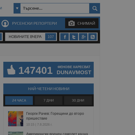
И
РУСЕНСКИ РЕПОРТЕРИ
СНИМАЙ
НОВИНИТЕ ВЧЕРА
107
147401
ФЕНОВЕ ХАРЕСВАТ
DUNAVMOST
НАЙ-ЧЕТЕНИ НОВИНИ
24 ЧАСА
7 ДНИ
30 ДНИ
Георги Рачев: Горещини до второ
пришествие
10:15 | 7.8.2026 г.
Американски военен самолет кацна