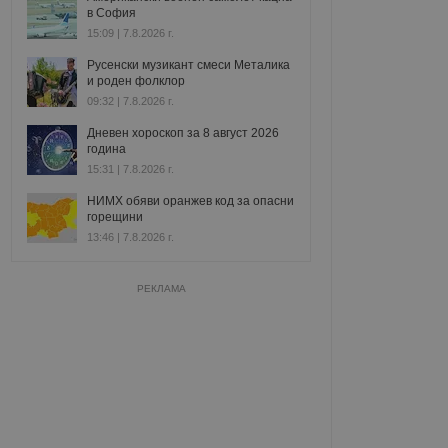
в София
15:09 | 7.8.2026 г.
Русенски музикант смеси Металика
и роден фолклор
09:32 | 7.8.2026 г.
Дневен хороскоп за 8 август 2026
година
15:31 | 7.8.2026 г.
НИМХ обяви оранжев код за опасни
горещини
13:46 | 7.8.2026 г.
РЕКЛАМА