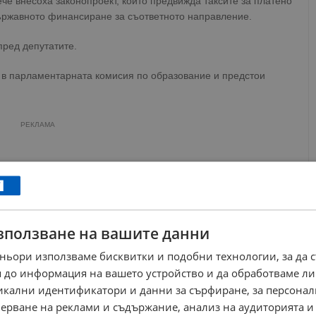
че внесоха законопроект, който предвижда таксите за платено
ържавното финансиране за съответното направление.
пред депутатите.
е в парламентарната комисия по образование и предстои
РЕКЛАМА
зползване на вашите данни
ньори използваме бисквитки и подобни технологии, за да 
 до информация на вашето устройство и да обработваме ли
никални идентификатори и данни за сърфиране, за персона
ерване на реклами и съдържание, анализ на аудиторията и