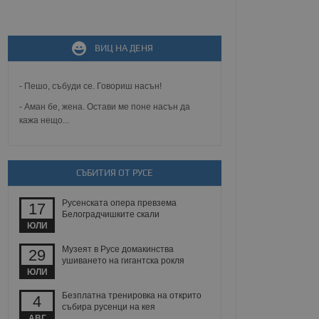
не, зададена от уеб
ВИЦ НА ДЕНЯ
 ASP.NET MVC
спре неразрешеното
т, известно като
тове. Той не съдържа
- Пешо, събуди се. Говориш насън!
щожава при затваряне
- Аман бе, жена. Остави ме поне насън да
кажа нещо...
ение на съгласието на
ст за тяхното
а данни за съгласието
ични политики и
антира, че техните
 сесии.
СЪБИТИЯ ОТ РУСЕ
аничаване между хората
а, за да се правят
Русенската опера превзема
17
хния уебсайт.
Белоградчишките скали
ЮЛИ
сигнализира на
Музеят в Русе домакинства
29
 на бисквитките,
ушиването на гигантска рокля
а съответствие и
ЮЛИ
ндарти и
Безплатна тренировка на открито
4
ck и предоставя
събира русенци на кея
требител използва
АВГ