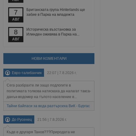
йният потребител може
 уебсайт.
Британската група Hinterlands ще
7
забие в Парка на младежта
АВГ
Описание
Историческа възстановка за
8
Илинден оживява в Парка на...
АВГ
ребителски
елското поведение и
раници на сайта. Тя
яване на сайта. Тя
не на прегледи на
формация, която е
взаимодействат с
нкционалност в целия
прекарано на
НОВИ КОМЕНТАРИ
редпочитанията на
 сайтове; тя може
остта на социалните
тора на сайта.
използва новата или
Евро-талибанчик
22:07 | 7.8.2026 г.
елски взаимодействия
нето и потребителския
Сега разбрахте ли защо подлогите в
политиката толкова натискаха да налагат такса-
рез събиране на данни
данък-водомер на тъпото население в...
 помага за
отребителите се
Тайни байпаси за вода разтърсиха ВиК - Бургас
тапите на тестване.
тистически данни,
До Русенец
21:56 | 7.8.2026 г.
 броя на посещенията,
 са били заредени.
елския опит.
Къде е другаря Танов???Природата не