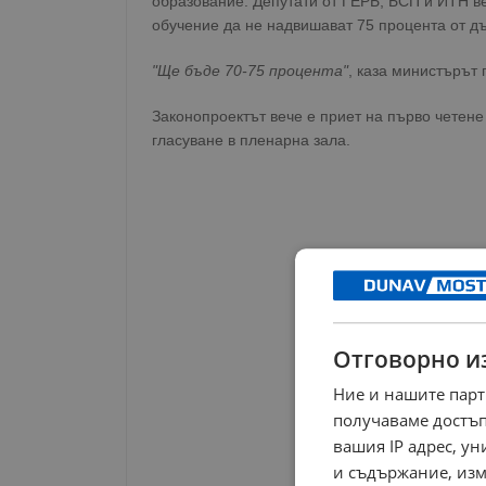
образование. Депутати от ГЕРБ, БСП и ИТН ве
обучение да не надвишават 75 процента от д
"Ще бъде 70-75 процента"
, каза министърът 
Законопроектът вече е приет на първо четен
гласуване в пленарна зала.
Отговорно и
Ние и нашите парт
получаваме достъп
вашия IP адрес, у
и съдържание, изм