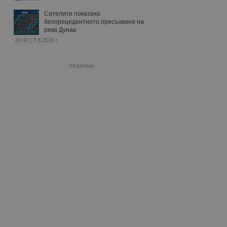
Сателити показаха
безпрецедентното пресъхване на
река Дунав
20:40 | 7.8.2026 г.
РЕКЛАМА