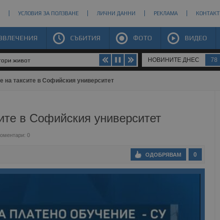
УСЛОВИЯ ЗА ПОЛЗВАНЕ
ЛИЧНИ ДАННИ
РЕКЛАМА
КОНТАКТ
ЗВЛЕЧЕНИЯ
СЪБИТИЯ
ФОТО
ВИДЕО
НОВИНИТЕ ДНЕС
78
втори живот
е на таксите в Софийския университет
ите в Софийския университет
оментари: 0
0
ОДОБРЯВАМ