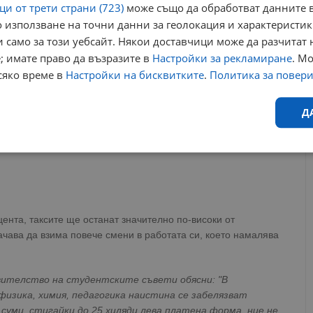
и от трети страни (723)
може също да обработват данните в
 използване на точни данни за геолокация и характеристик
 само за този уебсайт. Някои доставчици може да разчитат 
; имате право да възразите в
Настройки за рекламиране
. М
чния скок на таксите и предложи таксите да не се променят
сяко време в
Настройки на бисквитките
.
Политика за повер
ението си. За бъдещите студенти университетът предлага
о и от Съвета на ректорите.
Д
че промяната на таксите при стартирала кандидатстудентска
ация с ретроспективно действие, което е правно
Ефективност
Таргетиране
Функционалност
Н
нта, таксите ще останат значително по-високи от
ачава да взима повече смени в работата си, което намалява
еобходимо
Ефективност
Таргетиране
Функционалност
Неклас
ителство на студентските съвети обясни: "В
исквитки позволяват основната функционалност на уебсайта, като потребителско
физика, химия, педагогика наистина се забелязват
не може да се използва правилно без строго необходими бисквитки.
 суми, стигайки до 25 хиляди лева платена форма, ние не