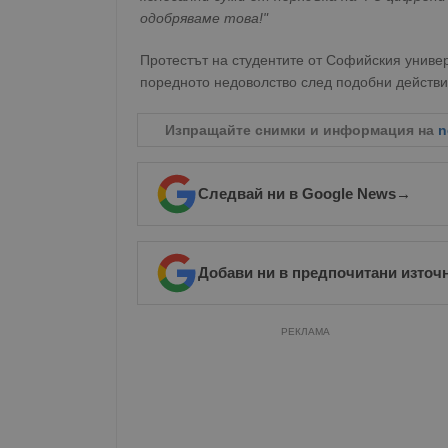
одобряваме това!"
Име
__RequestVerificationT
Протестът на студентите от Софийския универ
поредното недоволство след подобни действи
Изпращайте снимки и информация на
n
VISITOR_PRIVACY_MET
Следвай ни в Google News
→
__cf_bm
Добави ни в предпочитани източ
РЕКЛАМА
receive-cookie-depreca
ASP.NET_SessionId