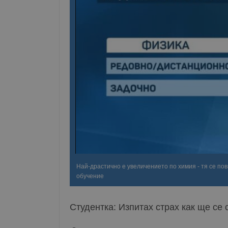
Най-драстично е увеличението по химия - тя се пов
обучение
Студентка: Изпитах страх как ще се 