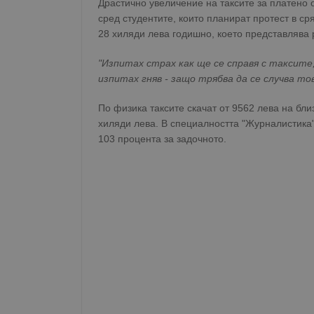
Драстично увеличение на таксите за платено
сред студентите, които планират протест в ср
28 хиляди лева годишно, което представлява 
"Изпитах страх как ще се справя с таксите
изпитах гняв - защо трябва да се случва то
По физика таксите скачат от 9562 лева на бли
хиляди лева. В специалността "Журналистика"
103 процента за задочното.