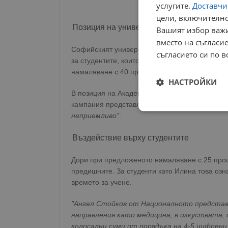
услугите.
Доставчиц
цели, включително
Позиция на университета
Вашият избор важи
вместо на съгласие
Софийският университет възрази срещу драсти
съгласието си по в
за студентите, които вече са започнали обуч
намаляване с 40 процента, което е подкрепен
НАСТРОЙКИ
В позиция на Академичния съвет се посочва, 
кампания представлява
"въвеждане на регул
Строго
неприемливо"
.
необходимо
Въздействие върху студентите
Дори при предложеното намаляване с 25 проце
предишните. За студенти като Илина това озн
времето за учене.
Строго н
"Ангел Стойков от Националното представ
Строго необходимите б
направления като медицина, в изкуствата, 
на акаунта. Уебсайтът 
колосални суми от порядъка на 4-5 цифрени