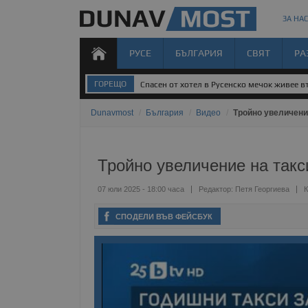
ЗА НАС
РУСЕ
БЪЛГАРИЯ
СВЯТ
РА
ГОРЕЩО
Спасен от хотел в Русенско мечок живее 
Dunavmost
/
България
/
Видео
/
Тройно увеличени
Тройно увеличение на такс
07 юли 2025 - 18:00 часа
Редактор:
Петя Георгиева
К
СПОДЕЛИ ВЪВ ФЕЙСБУК