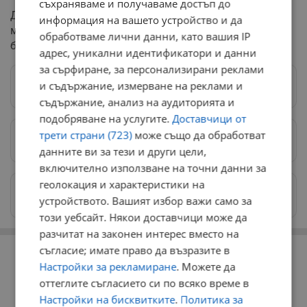
съхраняваме и получаваме достъп до
До момента официално прессъобщение от
информация на вашето устройство и да
министерството на Корнелия Нинова за смяната на
обработваме лични данни, като вашия IP
борда на „Свободна зона-Русе“ няма.
адрес, уникални идентификатори и данни
за сърфиране, за персонализирани реклами
и съдържание, измерване на реклами и
Следвай ни в Google News
→
съдържание, анализ на аудиторията и
подобряване на услугите.
Доставчици от
трети страни (723)
може също да обработват
Предпочитани източници
→
данните ви за тези и други цели,
включително използване на точни данни за
геолокация и характеристики на
Изпращайте снимки и информация на
устройството. Вашият избор важи само за
news@dunavmost.com
този уебсайт. Някои доставчици може да
разчитат на законен интерес вместо на
РЕКЛАМА
съгласие; имате право да възразите в
Настройки за рекламиране
. Можете да
оттеглите съгласието си по всяко време в
Настройки на бисквитките
.
Политика за