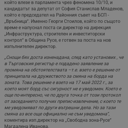
който влезе в парламента чрез феномена 10/10, и
кандидатът за депутат от София Станислав Младенов,
който е председател на Районния съвет на БСП -
„Връбница“. Именно Георги Стоилов, който по същото
време е напуснал поста си директор на дирекция
„Инфраструктура, строителен и инвеститорски
контрол“ в Община Русе, е готвен за поста на нов
изпълнителен директор.
„Снощи бях доста изненадана, след като установих , че
в Търговския регистър е подадено заявление за
промяна на обстоятелствата –т.е. взето е решение от
принципала на дружеството за смяна на борда на
зоната. Това решение е взето на 17 май 2022 г., за
което моят борд със сигурност не е уведомен. Което е
още по-интересно, че по друга точка от този протокол
от заседанието получих препис-извлечение, с което те
ме уведомяват по други вътрешни дела. Но за тази
смяна аз все още официално не съм уведомена“
,
коментира изп.директор на „Свободна зона-Русе“
Магдалена Иванова.