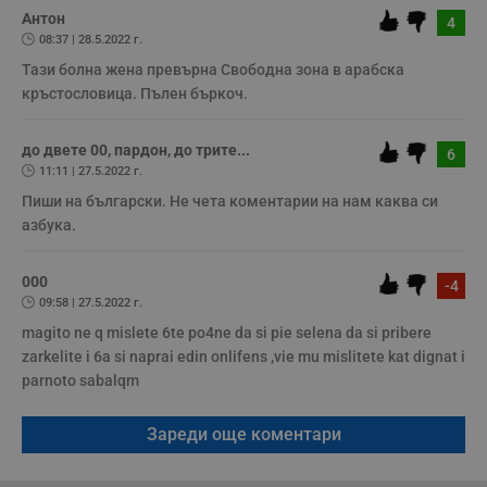
н
Антон
4
м
08:37 | 28.5.2022 г.
Т
и
Тази болна жена превърна Свободна зона в арабска 
п
у
кръстословица. Пълен бъркоч.
з
б
до двете 00, пардон, до трите...
VISITOR_PRIVACY_METADATA
5 месеца
Т
YouTube
6
4
с
.youtube.com
11:11 | 27.5.2022 г.
седмици
с
с
Пиши на български. Не чета коментарии на нам каква си 
п
азбука.
и
п
т
в
000
-4
с
09:58 | 27.5.2022 г.
з
с
magito ne q mislete 6te po4ne da si pie selena da si pribere 
п
о
zarkelite i 6a si naprai edin onlifens ,vie mu mislitete kat dignat i 
р
parnoto sabalqm
п
н
п
к
Зареди още коментари
ч
п
с