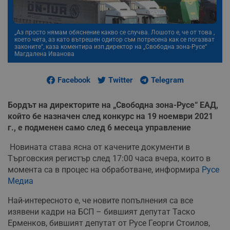
„Аз просто нямам обяснение какво се случва. Лошото е, че от това ,
което чета, аз като вътрешен одитор съм потресена как се погазват
законите", каза коментира изп.директор на „Свободна зона-Русе“
Магдалена Иванова
Facebook
Twitter
Telegram
Бордът на директорите на „Свободна зона-Русе“ ЕАД,
който бе назначен след конкурс на 19 ноември 2021
г., е подменен само след 6 месеца управление
Новината става ясна от качените документи в
Търговския регистър след 17:00 часа вчера, които в
момента са в процес на обработване, информира
Русе
Медиа
Най-интересното е, че новите попълнения са все
изявени кадри на БСП – бившият депутат Таско
Ерменков, бившият депутат от Русе Георги Стоилов,