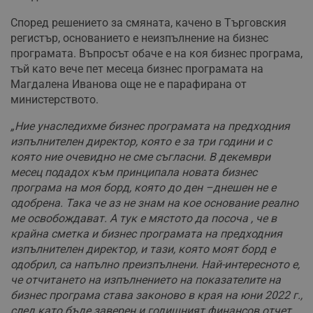
Според решението за смяната, качено в Търговския
регистър, основанието е неизпълнение на бизнес
програмата. Въпросът обаче е на коя бизнес програма,
тъй като вече пет месеца бизнес програмата на
Магдалена Иванова още не е парафирана от
министерството.
„Ние унаследихме бизнес програмата на предходния
изпълнителен директор, която е за три години и с
която ние очевидно не сме съгласни. В декември
месец подадох към принципала новата бизнес
програма на моя борд, която до ден –днешен не е
одобрена. Така че аз не знам на кое основание реално
ме освобождават. А тук е мястото да посоча , че в
крайна сметка и бизнес програмата на предходния
изпълнителен директор, и тази, която моят борд е
одобрил, са напълно преизпълнени. Най-интересното е,
че отчитането на изпълнението на показателите на
бизнес програма става законово в края на юни 2022 г.,
след като бъде заверен и годишният финансов отчет