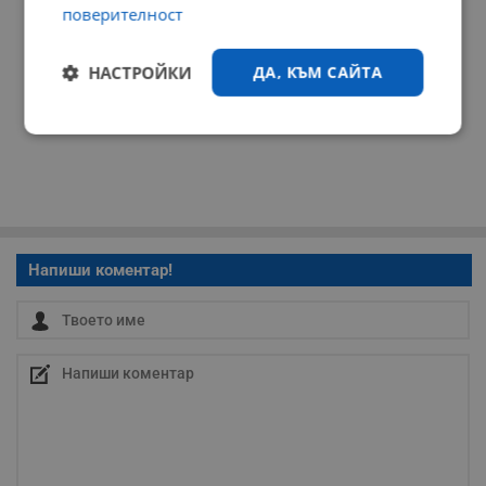
поверителност
НАСТРОЙКИ
ДА, КЪМ САЙТА
Строго
Ефективност
необходимо
Таргетиране
Функционалност
Напиши коментар!
Некласифицирани
Строго необходимо
Ефективност