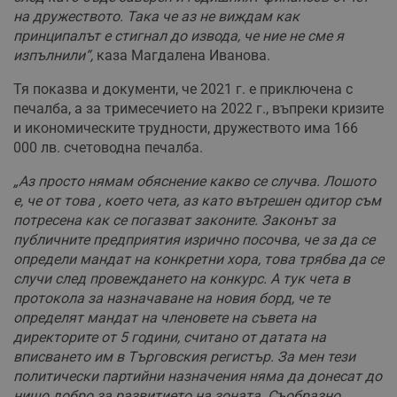
на дружеството. Така че аз не виждам как
принципалът е стигнал до извода, че ние не сме я
изпълнили“,
каза Магдалена Иванова.
Тя показва и документи, че 2021 г. е приключена с
печалба, а за тримесечието на 2022 г., въпреки кризите
и икономическите трудности, дружеството има 166
000 лв. счетоводна печалба.
„Аз просто нямам обяснение какво се случва. Лошото
е, че от това , което чета, аз като вътрешен одитор съм
потресена как се погазват законите. Законът за
публичните предприятия изрично посочва, че за да се
определи мандат на конкретни хора, това трябва да се
случи след провеждането на конкурс. А тук чета в
протокола за назначаване на новия борд, че те
определят мандат на членовете на съвета на
директорите от 5 години, считано от датата на
вписването им в Търговския регистър. За мен тези
политически партийни назначения няма да донесат до
нищо добро за развитието на зоната. Съобразно