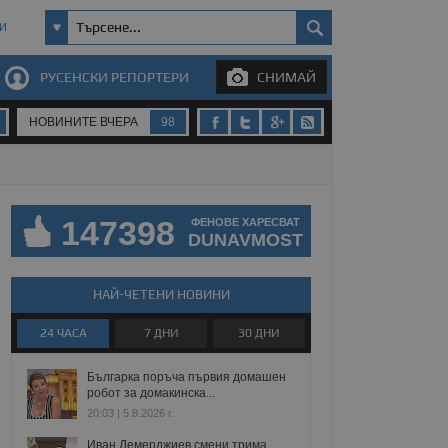
И
РУСЕНСКИ РЕПОРТЕРИ
СНИМАЙ
НОВИНИТЕ ВЧЕРА
98
147398
ФЕНОВЕ ХАРЕСВАТ
DUNAVMOST
НАЙ-ЧЕТЕНИ НОВИНИ
24 ЧАСА
7 ДНИ
30 ДНИ
Българка поръча първия домашен
робот за домакинска...
20:03 | 5.8.2026 г.
Иван Демерджиев смени трима