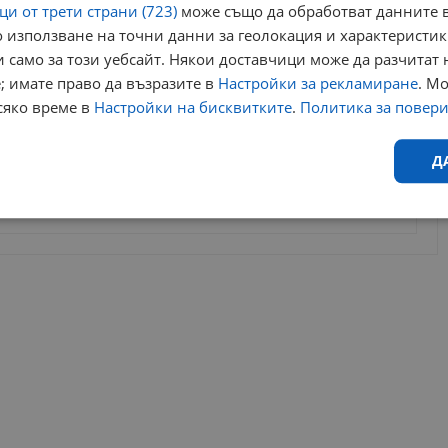
и от трети страни (723)
може също да обработват данните в
 използване на точни данни за геолокация и характеристик
за да оставите анонимен коментар или да гласувате
 само за този уебсайт. Някои доставчици може да разчитат 
акаунт.
; имате право да възразите в
Настройки за рекламиране
. М
ви ще бъде публикуван анонимно под псевдонима който сте
сяко време в
Настройки на бисквитките
.
Политика за повер
 Никаква лична информация за вас няма да бъде
мнения с обидно или нецензурно съдържание, на верска или
ги потребители.
амо с главни букви!
Д
Ефективност
Таргетиране
Функционалност
Н
еобходимо
Ефективност
Таргетиране
Функционалност
Неклас
исквитки позволяват основната функционалност на уебсайта, като потребителско
не може да се използва правилно без строго необходими бисквитки.