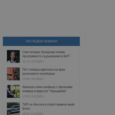
ПОСЛЕДНИ НОВИНИ
Светлозара Лазарова поема
програмното съдържание в БНТ
12:12 | 6.8.2026 г.
Пет пожара вдигнаха на крак
русенските огнеборци
12:05 | 6.8.2026 г.
Хванаха пиян шофьор с фалшиви
номера в квартал "Чародейка"
12:00 | 6.8.2026 г.
ТИР се блъсна в спрял камион край
Бяла
11:51 | 6.8.2026 г.