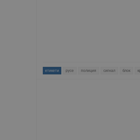
етикети
русе
полиция
сигнал
блок
к