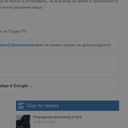
д на място е установено, че във вход на блока е проникнато в
отнети различни вещи.
а на Първо РУ.
ews@dunavmost.com
по всяко време на денонощието!
ници в Google
→
Още по темата
Откраднаха велосипед в Русе
11:48 | 9.7.2024 г.