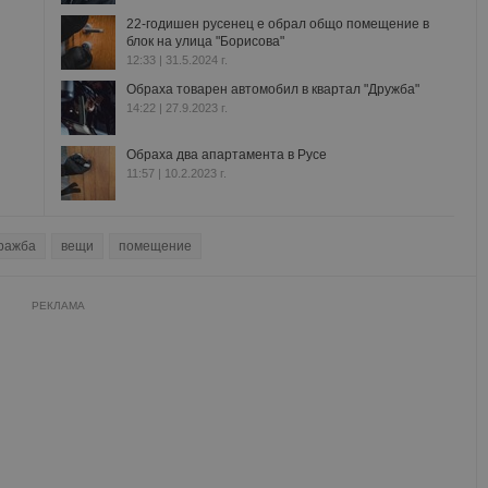
22-годишен русенец е обрал общо помещение в
блок на улица "Борисова"
12:33 | 31.5.2024 г.
Обраха товарен автомобил в квартал "Дружба"
14:22 | 27.9.2023 г.
Обраха два апартамента в Русе
11:57 | 10.2.2023 г.
ражба
вещи
помещение
РЕКЛАМА