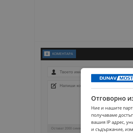
0
KОМЕНТАРA
Отговорно и
Ние и нашите парт
получаваме достъп
вашия IP адрес, у
и съдържание, изм
Остават
2000
символа