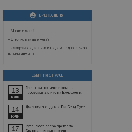
ВИЦ НА ДЕНЯ
не, зададена от уеб
 ASP.NET MVC
спре неразрешеното
т, известно като
– Много е жега!
тове. Той не съдържа
щожава при затваряне
– Е, колко пък да е жега?
– Отварям хладилника и гледам – едната бира
ение на съгласието на
изпила другата...
ст за тяхното
а данни за съгласието
ични политики и
антира, че техните
 сесии.
СЪБИТИЯ ОТ РУСЕ
аничаване между хората
а, за да се правят
Гигантски костилки и семена
хния уебсайт.
13
превземат залите на Екомузея в...
ЮЛИ
сигнализира на
 на бисквитките,
Джаз под звездите с Биг Бенд Русе
14
а съответствие и
ндарти и
ЮЛИ
ck и предоставя
Русенската опера превзема
17
требител използва
Белоградчишките скали