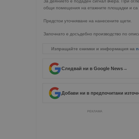
За деянието е подаден сигнал вчера. При огле
общи помещения на етажните площадки и са 
Предстои уточняване на нанесените щети.
Започнато е досъдебно производство по опис
Изпращайте снимки и информация на
n
Следвай ни в Google News
→
Добави ни в предпочитани източ
РЕКЛАМА