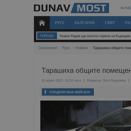
ЗА НАС
РУСЕ
БЪЛГАРИЯ
СВЯТ
РА
ГОРЕЩО
Румен Радев ще посети терена за бъдещия 
Dunavmost
/
Русе
/
Новини
/
Тарашиха общите пом
Тарашиха общите помещени
26 април 2022 - 11:52 часа
Редактор:
Петя Георгиева
СПОДЕЛИ ВЪВ ФЕЙСБУК