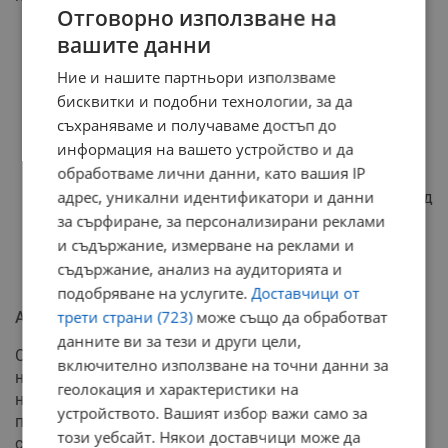
Отговорно използване на
Булевард „Цар Освободител“ – в участъка от
вашите данни
кръстовището с улица „Бузлуджа“ до
Ние и нашите партньори използваме
кръстовището с булевард „Родина“;
бисквитки и подобни технологии, за да
Улица „Бузлуджа“ – от кръстовището с булевард
съхраняваме и получаваме достъп до
„Цар Освободител“ до кръстовището с булевард
информация на вашето устройство и да
„Родина“;
обработваме лични данни, като вашия IP
адрес, уникални идентификатори и данни
Булевард „Родина“ – от кръстовището с булевард
„Цар Освободител“ до кръстовището с улица
за сърфиране, за персонализирани реклами
„Бузлуджа“;
и съдържание, измерване на реклами и
съдържание, анализ на аудиторията и
Улица „Александър Пушкин“.
подобряване на услугите.
Доставчици от
трети страни (723)
може също да обработват
Апел от водоснабдителното дружество
данните ви за тези и други цели,
От ВиК - Русе призовават гражданите и собствениците
включително използване на точни данни за
на търговски обекти в посочените райони да осигурят
геолокация и характеристики на
необходимите количества вода за битови и
устройството. Вашият избор важи само за
производствени нужди в рамките на обявения
този уебсайт. Някои доставчици може да
седемчасов интервал.