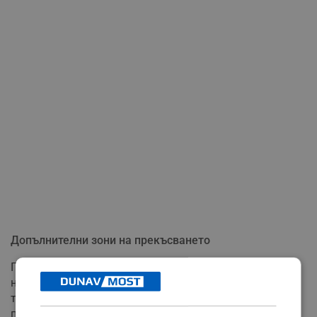
Допълнителни зони на прекъсването
Поради технологични особености на мрежата и
необходимостта от пълно източване на
тръбопроводите, водоподаването ще бъде
преустановено и за живеещите в района на: