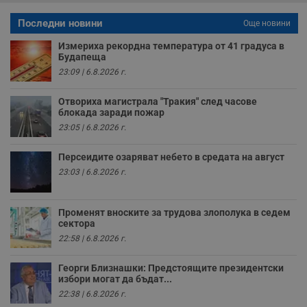
с
а
Последни новини
Още новини
р
у
Измериха рекордна температура от 41 градуса в
з
з
Будапеща
п
23:09 | 6.8.2026 г.
ASP.NET_SessionId
Сесия
Т
Microsoft
с
Corporation
Отвориха магистрала "Тракия" след часове
D
www.dunavmost.com
блокада заради пожар
п
и
23:05 | 6.8.2026 г.
т
к
п
Персеидите озаряват небето в средата на август
и
у
23:03 | 6.8.2026 г.
р
к
п
д
Променят вноските за трудова злополука в седем
д
сектора
п
у
22:58 | 6.8.2026 г.
Георги Близнашки: Предстоящите президентски
избори могат да бъдат...
22:38 | 6.8.2026 г.
Доставчик
/
Валиден
Валиден
Име
Име
Доставчик
/
Домейн
Описание
Описание