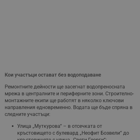
Кои участъци остават без водоподаване
Ремонтните дейности ще засегнат водопреносната
мрежа в централните и периферните зони. Строително-
монтажните екипи ще работят в няколко ключови
направления едновременно. Водата ще бъде спряна в
следните участъци:
Улица „Муткурова“ – в отсечката от
кръстовището с булевард „Неофит Бозвели“ до
кръстовището с улица „Свети Георги“;