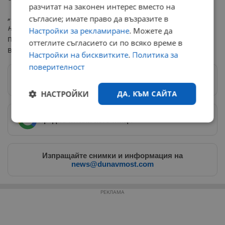
разчитат на законен интерес вместо на
„Предварително се извиняваме за евентуалните
съгласие; имате право да възразите в
неудобства и Ви благодарим за разбирането“
, се
Настройки за рекламиране
. Можете да
посочва в официалното съобщение на
оттеглите съгласието си по всяко време в
водоснабдителното дружество.
Настройки на бисквитките
.
Политика за
поверителност
Следвай ни в Google News
→
НАСТРОЙКИ
ДА, КЪМ САЙТА
Предпочитани източници
→
Строго
Ефективност
необходимо
Изпращайте снимки и информация на
news@dunavmost.com
Таргетиране
Функционалност
РЕКЛАМА
Некласифицирани