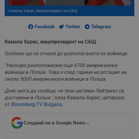
Камала Харис, вицепрезидент на САЩ
Facebook
Twitter
Telegram
Камала Харис, вицепрезидент на САЩ
Особено що се отнася до разполагането на войници:
"Наскоро разположихме още 4700 американски
войници в Полша. Това е след години на ротация на
около 5000 американски войници в Полша.
Днес мога да съобщя, че тези системи Пейтриът са
доставени в Полша."
, каза Камала Харис,
цитирана
от
Bloomberg TV Bulgaria
.
Следвай ни в Google News
→