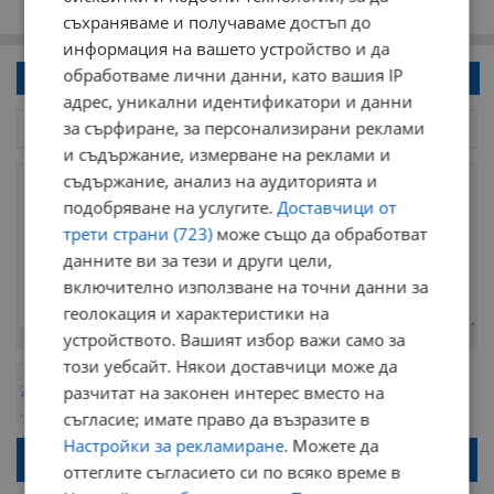
съхраняваме и получаваме достъп до
информация на вашето устройство и да
обработваме лични данни, като вашия IP
Напиши коментар!
адрес, уникални идентификатори и данни
за сърфиране, за персонализирани реклами
и съдържание, измерване на реклами и
съдържание, анализ на аудиторията и
подобряване на услугите.
Доставчици от
трети страни (723)
може също да обработват
данните ви за тези и други цели,
включително използване на точни данни за
геолокация и характеристики на
устройството. Вашият избор важи само за
Остават
2000
символа
този уебсайт. Някои доставчици може да
ОБНОВИ
Поради зачестилите злоупотреби в сайта, за да оставите анонимен
разчитат на законен интерес вместо на
коментар или да гласувате изискваме да се идентифицирате с
съгласие; имате право да възразите в
google акаунт.
Настройки за рекламиране
. Можете да
Натискайки на бутона "Вход с google" по-долу, коментарът ви ще
бъде публикуван анонимно под псевдонима който сте попълнили
оттеглите съгласието си по всяко време в
по-горе в полето "Твоето име". Никаква лична информация за вас