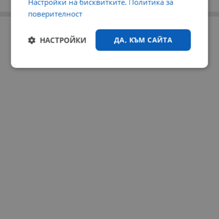
Настройки на бисквитките
.
Политика за
няма да бъде съхранявана при нас или показвана на други
потребители.
поверителност
РЕКЛАМА
НАСТРОЙКИ
ДА, КЪМ САЙТА
Строго
Ефективност
необходимо
Таргетиране
Функционалност
Некласифицирани