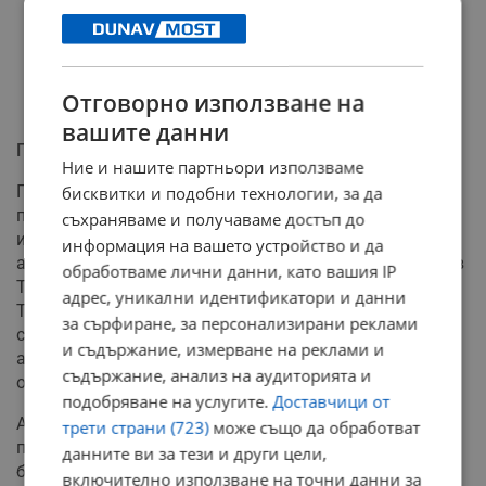
Отговорно използване на
вашите данни
Политически отзвук и критики
Ние и нашите партньори използваме
Преди да бъде подкрепена от президентите,
бисквитки и подобни технологии, за да
първоначалната сделка бе разписана от главния
съхраняваме и получаваме достъп до
ирански преговарящ Мохамад Багер Галибаф и
информация на вашето устройство и да
американския вицепрезидент Джей Ди Ванс. Докато в
обработваме лични данни, като вашия IP
Техеран определиха пакта като триумф, Доналд
адрес, уникални идентификатори и данни
Тръмп се сблъска с вълна от недоволство в
за сърфиране, за персонализирани реклами
собствената си страна. Войната отне живота на 13
и съдържание, измерване на реклами и
американски военнослужещи и изтощи сериозно
съдържание, анализ на аудиторията и
оръжейните резерви на САЩ.
подобряване на услугите.
Доставчици от
Американският президент демонстрира твърдост
трети страни (723)
може също да обработват
пред репортери и предупреди, че е готов да
данните ви за тези и други цели,
бомбардира отново
„до дупка“
Иран, ако
включително използване на точни данни за