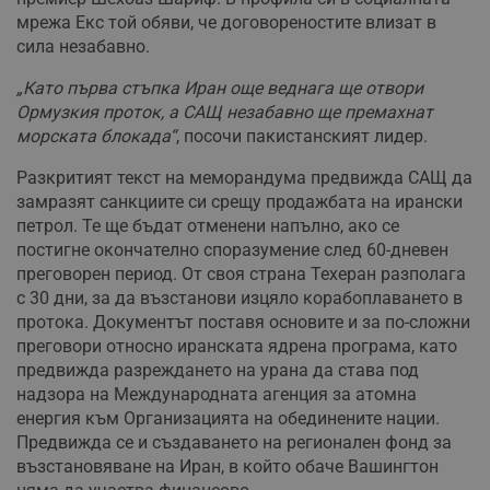
мрежа Екс той обяви, че договореностите влизат в
сила незабавно.
„Като първа стъпка Иран още веднага ще отвори
Ормузкия проток, а САЩ незабавно ще премахнат
морската блокада“
, посочи пакистанският лидер.
Разкритият текст на меморандума предвижда САЩ да
замразят санкциите си срещу продажбата на ирански
петрол. Те ще бъдат отменени напълно, ако се
постигне окончателно споразумение след 60-дневен
преговорен период. От своя страна Техеран разполага
с 30 дни, за да възстанови изцяло корабоплаването в
протока. Документът поставя основите и за по-сложни
преговори относно иранската ядрена програма, като
предвижда разреждането на урана да става под
надзора на Международната агенция за атомна
енергия към Организацията на обединените нации.
Предвижда се и създаването на регионален фонд за
възстановяване на Иран, в който обаче Вашингтон