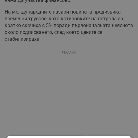
няма да участва финансово.
На международните пазари новината предизвика
временни трусове, като котировките на петрола за
кратко скочиха с 5% поради първоначалната неяснота
около подписването, след което цените се
стабилизираха.
РЕКЛАМА