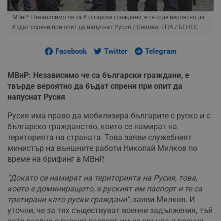
МВнР: Независимо че са български граждани, е твърде вероятно да
бъдат спрени при опит да напуснат Русия
/ Снимка: ЕПА / БГНЕС
Facebook
Twitter
Telegram
МВнР: Независимо че са български граждани, е
твърде вероятно да бъдат спрени при опит да
напуснат Русия
Русия има право да мобилизира българите с руско и с
българско гражданство, които се намират на
територията на страната. Това заяви служебният
министър на външните работи Николай Милков по
време на брифинг в МВнР.
"Докато се намират на територията на Русия, това,
което е доминиращото, е руският им паспорт и те са
третирани като руски граждани''
, заяви Милков. И
уточни, че за тях съществуват военни задължения, тъй