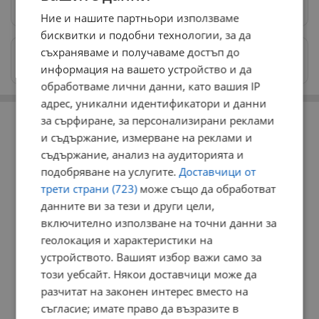
Предпочитани източници
→
Ние и нашите партньори използваме
бисквитки и подобни технологии, за да
съхраняваме и получаваме достъп до
Изпращайте снимки и информация на
news@dunavmost.com
информация на вашето устройство и да
обработваме лични данни, като вашия IP
адрес, уникални идентификатори и данни
РЕКЛАМА
за сърфиране, за персонализирани реклами
и съдържание, измерване на реклами и
съдържание, анализ на аудиторията и
подобряване на услугите.
Доставчици от
трети страни (723)
може също да обработват
данните ви за тези и други цели,
включително използване на точни данни за
геолокация и характеристики на
устройството. Вашият избор важи само за
този уебсайт. Някои доставчици може да
разчитат на законен интерес вместо на
съгласие; имате право да възразите в