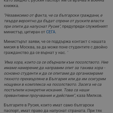
като заедно с руския паспорт им се връчва и военна
книжка.
''Независимо от факта, че са български граждани, е
твърде вероятно да бъдат спрени от руските власти
при опити да напуснат Русия"
, предупреди служебният
министър, цитиран от
СЕГА
.
Министърът заяви, че се поддържа контакт с нашата
мисия в Москва, за да може поне студентите с двойно
гражданство да се върнат у нас.
'
'Има хора, които са се обърнали към посолството. Ние
имаме намерение да направим опит за такива хора -
основно студенти и да се опитаме да организираме
тяхното прехвърляне в България или да им осигурим
нощувки в комплекса на посолството. Засега не са
постъпили конкретни искания. Това са наши
превантивни проучвания и действия''
, каза Милков.
Българите в Русия, които имат само български
паспорт, имат право да напуснат страната. При тях