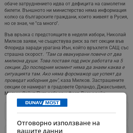
обаче затруднението идва от дефицита на самолетни
билети. Външното ни министерство няма информация
колко са българските граждани, които живеят в Русия,
но се знае, че ''са много''.
Във връзка с предстоящите в неделя избори, Николай
Милков заяви, че съществува риск за пет секции във
Флорида заради урагана Иън, който връхлетя САЩ със
страшна скорост.
"Там са евакуирани повече от два
милиона души. Това поставя под риск работата на 5
секции. До последния момент няма да знаем каква е
ситуацията там. Ако няма форсмажор ще успеят да
проведат изборния ден"
, каза Милков. Застрашените
секции се намират в градовете Орландо, Джаксънвил,
Маями, Сейнт Питърсбърг и Форт Лодърдейл.
Следвай ни в Google News
→
Отговорно използване на
вашите данни