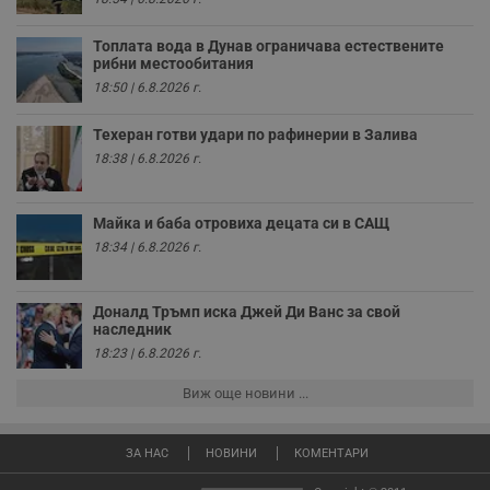
к
ч
п
Топлата вода в Дунав ограничава естествените
с
рибни местообитания
б
18:50 | 6.8.2026 г.
__cf_bm
29
Т
Cloudflare Inc.
минути
с
.twitter.com
Техеран готви удари по рафинерии в Залива
59
р
секунди
м
18:38 | 6.8.2026 г.
б
о
у
п
Майка и баба отровиха децата си в САЩ
о
и
18:34 | 6.8.2026 г.
т
receive-cookie-deprecation
.hit.gemius.pl
1 година
Т
с
Доналд Тръмп иска Джей Ди Ванс за свой
с
наследник
н
н
18:23 | 6.8.2026 г.
п
б
Виж още новини ...
п
с
о
с
ЗА НАС
НОВИНИ
КОМЕНТАРИ
а
р